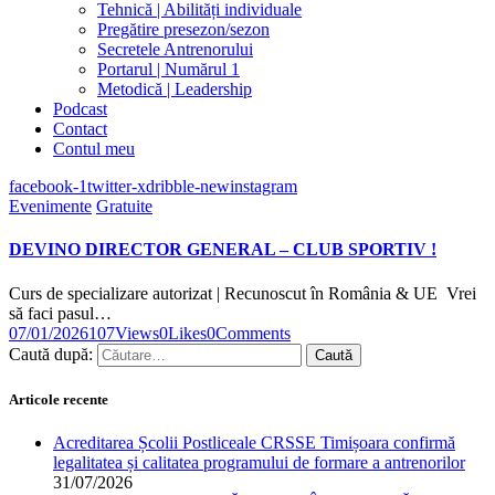
Tehnică | Abilități individuale
Pregătire presezon/sezon
Secretele Antrenorului
Portarul | Numărul 1
Metodică | Leadership
Podcast
Contact
Contul meu
facebook-1
twitter-x
dribble-new
instagram
Evenimente
Gratuite
DEVINO DIRECTOR GENERAL – CLUB SPORTIV !
Curs de specializare autorizat | Recunoscut în România & UE Vrei
să faci pasul…
07/01/2026
107
Views
0
Likes
0
Comments
Caută după:
Articole recente
Acreditarea Școlii Postliceale CRSSE Timișoara confirmă
legalitatea și calitatea programului de formare a antrenorilor
31/07/2026