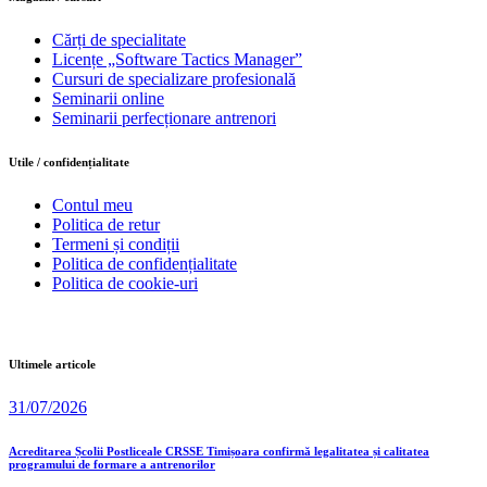
Cărți de specialitate
Licențe „Software Tactics Manager”
Cursuri de specializare profesională
Seminarii online
Seminarii perfecționare antrenori
Utile / confidențialitate
Contul meu
Politica de retur
Termeni și condiții
Politica de confidențialitate
Politica de cookie-uri
Ultimele articole
31/07/2026
Acreditarea Școlii Postliceale CRSSE Timișoara confirmă legalitatea și calitatea
programului de formare a antrenorilor