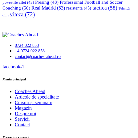
Professional Football and Soccer
Presing
(48)
povestile zilei
(43)
tactica
(58)
Coaching
(50)
Real Madrid
(53)
rezistenta
(45)
Tehnică
viteza
(72)
(35)
0724 022 858
+4 0724 022 858
contact@coaches-ahead.ro
facebook-1
Meniu principal
Coaches Ahead
Articole de specialitate
Cursuri și seminarii
Magazin
Despre noi
Servicii
Contact
Magazin / cursuri