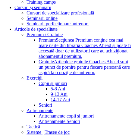
Training camps
Cursuri și seminarii
Cursuri de specializare profesională
Seminarii online
Seminarii perfecționare antrenori
Articole de specialitate
Premium / Gratuite
Premium
Secțiunea Premium conține cea mai
mare parte din librăria Coaches Ahead și poate fi
accesată doar de utilizatorii care au achiziționat
abonamentul premium.
Gratuite
Articolele gratuite Coaches Ahead sunt
un punct de pornire pentru fiecare persoană care
aspiră la o poziție de antrenor.
Exerciții
Copii și juniori
5-8 Ani
9-13 Ani
14-17 Ani
Seniori
Antrenamente
Antrenamente copii și juniori
Antrenamente Seniori
Tactică
Sisteme | Trasee de joc