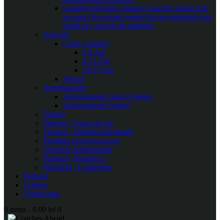
Gratuite
Articolele gratuite Coaches Ahead sunt
un punct de pornire pentru fiecare persoană care
aspiră la o poziție de antrenor.
Exerciții
Copii și juniori
5-8 Ani
9-13 Ani
14-17 Ani
Seniori
Antrenamente
Antrenamente copii și juniori
Antrenamente Seniori
Tactică
Sisteme | Trasee de joc
Tehnică | Abilități individuale
Pregătire presezon/sezon
Secretele Antrenorului
Portarul | Numărul 1
Metodică | Leadership
Podcast
Contact
Contul meu
0 items
-
0.00 lei
0