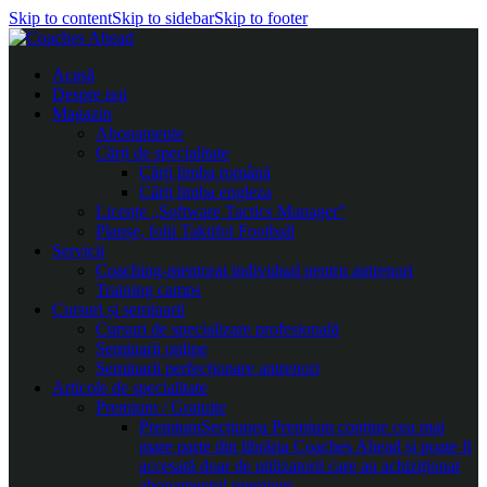
Skip to content
Skip to sidebar
Skip to footer
Acasă
Despre noi
Magazin
Abonamente
Cărți de specialitate
Cărți limba română
Cărți limba engleza
Licențe „Software Tactics Manager”
Planșe, folii Taktifol Football
Servicii
Coaching-mentorat individual pentru antrenori
Training camps
Cursuri și seminarii
Cursuri de specializare profesională
Seminarii online
Seminarii perfecționare antrenori
Articole de specialitate
Premium / Gratuite
Premium
Secțiunea Premium conține cea mai
mare parte din librăria Coaches Ahead și poate fi
accesată doar de utilizatorii care au achiziționat
abonamentul premium.