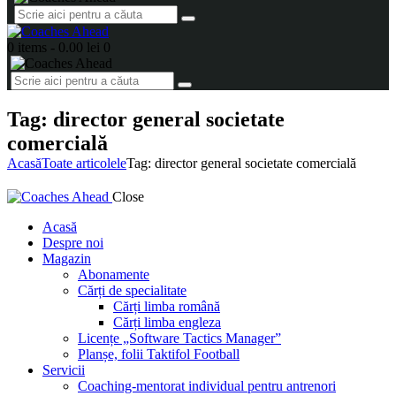
0 items
-
0.00 lei
0
Tag: director general societate
comercială
Acasă
Toate articolele
Tag: director general societate comercială
Close
Acasă
Despre noi
Magazin
Abonamente
Cărți de specialitate
Cărți limba română
Cărți limba engleza
Licențe „Software Tactics Manager”
Planșe, folii Taktifol Football
Servicii
Coaching-mentorat individual pentru antrenori