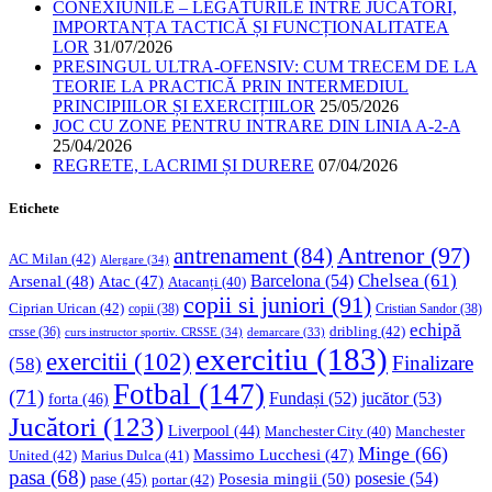
CONEXIUNILE – LEGĂTURILE ÎNTRE JUCĂTORI,
IMPORTANȚA TACTICĂ ȘI FUNCȚIONALITATEA
LOR
31/07/2026
PRESINGUL ULTRA-OFENSIV: CUM TRECEM DE LA
TEORIE LA PRACTICĂ PRIN INTERMEDIUL
PRINCIPIILOR ȘI EXERCIȚIILOR
25/05/2026
JOC CU ZONE PENTRU INTRARE DIN LINIA A-2-A
25/04/2026
REGRETE, LACRIMI ȘI DURERE
07/04/2026
Etichete
Antrenor
(97)
antrenament
(84)
AC Milan
(42)
Alergare
(34)
Chelsea
(61)
Barcelona
(54)
Arsenal
(48)
Atac
(47)
Atacanți
(40)
copii si juniori
(91)
Ciprian Urican
(42)
copii
(38)
Cristian Sandor
(38)
echipă
dribling
(42)
crsse
(36)
curs instructor sportiv. CRSSE
(34)
demarcare
(33)
exercitiu
(183)
exercitii
(102)
Finalizare
(58)
Fotbal
(147)
(71)
Fundași
(52)
jucător
(53)
forta
(46)
Jucători
(123)
Liverpool
(44)
Manchester
Manchester City
(40)
Minge
(66)
Massimo Lucchesi
(47)
United
(42)
Marius Dulca
(41)
pasa
(68)
Posesia mingii
(50)
posesie
(54)
pase
(45)
portar
(42)