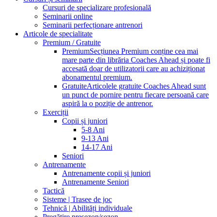
Cursuri de specializare profesională
Seminarii online
Seminarii perfecționare antrenori
Articole de specialitate
Premium / Gratuite
Premium
Secțiunea Premium conține cea mai
mare parte din librăria Coaches Ahead și poate fi
accesată doar de utilizatorii care au achiziționat
abonamentul premium.
Gratuite
Articolele gratuite Coaches Ahead sunt
un punct de pornire pentru fiecare persoană care
aspiră la o poziție de antrenor.
Exerciții
Copii și juniori
5-8 Ani
9-13 Ani
14-17 Ani
Seniori
Antrenamente
Antrenamente copii și juniori
Antrenamente Seniori
Tactică
Sisteme | Trasee de joc
Tehnică | Abilități individuale
Pregătire presezon/sezon