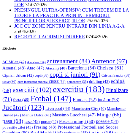
LOR
31/07/2026
PRESINGUL ULTRA-OFENSIV: CUM TRECEM DE LA
TEORIE LA PRACTICĂ PRIN INTERMEDIUL
PRINCIPIILOR ȘI EXERCIȚIILOR
25/05/2026
JOC CU ZONE PENTRU INTRARE DIN LINIA A-2-A
25/04/2026
REGRETE, LACRIMI ȘI DURERE
07/04/2026
Etichete
Antrenor
(97)
antrenament
(84)
AC Milan
(42)
Alergare
(34)
Chelsea
(61)
Barcelona
(54)
Arsenal
(48)
Atac
(47)
Atacanți
(40)
copii si juniori
(91)
Ciprian Urican
(42)
copii
(38)
Cristian Sandor
(38)
echipă
dribling
(42)
crsse
(36)
curs instructor sportiv. CRSSE
(34)
demarcare
(33)
exercitiu
(183)
exercitii
(102)
Finalizare
(58)
Fotbal
(147)
(71)
Fundași
(52)
jucător
(53)
forta
(46)
Jucători
(123)
Liverpool
(44)
Manchester
Manchester City
(40)
Minge
(66)
Massimo Lucchesi
(47)
United
(42)
Marius Dulca
(41)
pasa
(68)
Posesia mingii
(50)
posesie
(54)
pase
(45)
portar
(42)
Professional Football and Soccer
Presing
(48)
povestile zilei
(43)
tactica
(58)
Coaching
(50)
Real Madrid
(53)
rezistenta
(45)