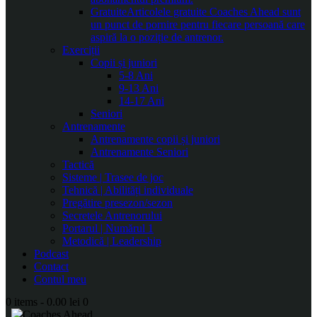
Gratuite
Articolele gratuite Coaches Ahead sunt
un punct de pornire pentru fiecare persoană care
aspiră la o poziție de antrenor.
Exerciții
Copii și juniori
5-8 Ani
9-13 Ani
14-17 Ani
Seniori
Antrenamente
Antrenamente copii și juniori
Antrenamente Seniori
Tactică
Sisteme | Trasee de joc
Tehnică | Abilități individuale
Pregătire presezon/sezon
Secretele Antrenorului
Portarul | Numărul 1
Metodică | Leadership
Podcast
Contact
Contul meu
0 items
-
0.00 lei
0