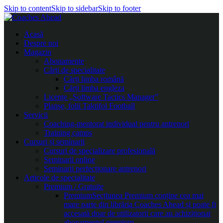
Skip to content
Skip to sidebar
Skip to footer
Acasă
Despre noi
Magazin
Abonamente
Cărți de specialitate
Cărți limba română
Cărți limba engleza
Licențe „Software Tactics Manager”
Planșe, folii Taktifol Football
Servicii
Coaching-mentorat individual pentru antrenori
Training camps
Cursuri și seminarii
Cursuri de specializare profesională
Seminarii online
Seminarii perfecționare antrenori
Articole de specialitate
Premium / Gratuite
Premium
Secțiunea Premium conține cea mai
mare parte din librăria Coaches Ahead și poate fi
accesată doar de utilizatorii care au achiziționat
abonamentul premium.