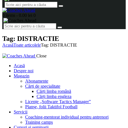
0 items
-
0.00 lei
0
Tag: DISTRACTIE
Acasă
Toate articolele
Tag: DISTRACTIE
Close
Acasă
Despre noi
Magazin
Abonamente
Cărți de specialitate
Cărți limba română
Cărți limba engleza
Licențe „Software Tactics Manager”
Planșe, folii Taktifol Football
Servicii
Coaching-mentorat individual pentru antrenori
Training camps
Cursuri și seminarii