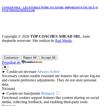
CONEXIUNILE – LEGĂTURILE ÎNTRE JUCĂTORI, IMPORTANȚA TACTICĂ ȘI
FUNCȚIONALITATEA LOR
Copyright © 2026
TOP COACHES AHEAD SRL
, toate
drepturile rezervate. Site realizat de
Rad Media
.
Customize
Reject All
Accept All
Propulsat de
✖
►
Cookie-uri necesare
Always Active
Necessary cookies enable essential site features like secure log-ins
and consent preference adjustments. They do not store personal
data.
Niciunul
►
Cookie-uri funcționale
Remarcă
Functional cookies support features like content sharing on social
media, collecting feedback, and enabling third-party tools.