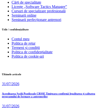
Cărți de specialitate
Licențe „Software Tactics Manager”
Cursuri de specializare profesională
Seminarii online
Seminarii perfecționare antrenori
Utile / confidențialitate
Contul meu
Politica de retur
Termeni și condiții
Politica de confidențialitate
Politica de cookie-uri
Ultimele articole
31/07/2026
Acreditarea Școlii Postliceale CRSSE Timișoara confirmă legalitatea și calitatea
programului de formare a antrenorilor
31/07/2026