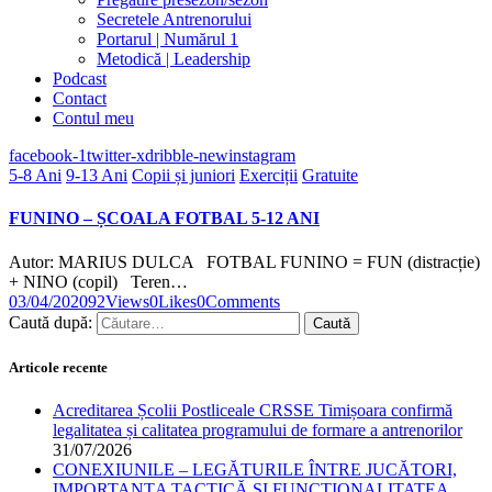
Secretele Antrenorului
Portarul | Numărul 1
Metodică | Leadership
Podcast
Contact
Contul meu
facebook-1
twitter-x
dribble-new
instagram
5-8 Ani
9-13 Ani
Copii și juniori
Exerciții
Gratuite
FUNINO – ȘCOALA FOTBAL 5-12 ANI
Autor: MARIUS DULCA FOTBAL FUNINO = FUN (distracție)
+ NINO (copil) Teren…
03/04/2020
92
Views
0
Likes
0
Comments
Caută după:
Articole recente
Acreditarea Școlii Postliceale CRSSE Timișoara confirmă
legalitatea și calitatea programului de formare a antrenorilor
31/07/2026
CONEXIUNILE – LEGĂTURILE ÎNTRE JUCĂTORI,
IMPORTANȚA TACTICĂ ȘI FUNCȚIONALITATEA