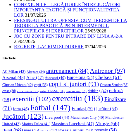
CONEXIUNILE – LEGĂTURILE ÎNTRE JUCĂTORI,
IMPORTANȚA TACTICĂ ȘI FUNCȚIONALITATEA
LOR
31/07/2026
PRESINGUL ULTRA-OFENSIV: CUM TRECEM DE LA
TEORIE LA PRACTICĂ PRIN INTERMEDIUL
PRINCIPIILOR ȘI EXERCIȚIILOR
25/05/2026
JOC CU ZONE PENTRU INTRARE DIN LINIA A-2-A
25/04/2026
REGRETE, LACRIMI ȘI DURERE
07/04/2026
Etichete
Antrenor
(97)
antrenament
(84)
AC Milan
(42)
Alergare
(34)
Chelsea
(61)
Barcelona
(54)
Arsenal
(48)
Atac
(47)
Atacanți
(40)
copii si juniori
(91)
Ciprian Urican
(42)
copii
(38)
Cristian Sandor
(38)
echipă
dribling
(42)
crsse
(36)
curs instructor sportiv. CRSSE
(34)
demarcare
(33)
exercitiu
(183)
exercitii
(102)
Finalizare
(58)
Fotbal
(147)
(71)
Fundași
(52)
jucător
(53)
forta
(46)
Jucători
(123)
Liverpool
(44)
Manchester
Manchester City
(40)
Minge
(66)
Massimo Lucchesi
(47)
United
(42)
Marius Dulca
(41)
pasa
(68)
Posesia mingii
(50)
posesie
(54)
pase
(45)
portar
(42)