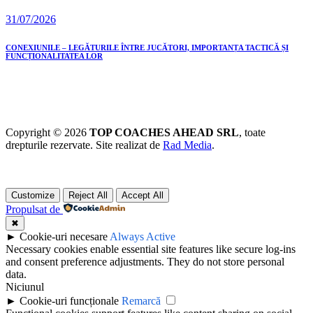
31/07/2026
CONEXIUNILE – LEGĂTURILE ÎNTRE JUCĂTORI, IMPORTANȚA TACTICĂ ȘI
FUNCȚIONALITATEA LOR
Copyright © 2026
TOP COACHES AHEAD SRL
, toate
drepturile rezervate. Site realizat de
Rad Media
.
Customize
Reject All
Accept All
Propulsat de
✖
►
Cookie-uri necesare
Always Active
Necessary cookies enable essential site features like secure log-ins
and consent preference adjustments. They do not store personal
data.
Niciunul
►
Cookie-uri funcționale
Remarcă