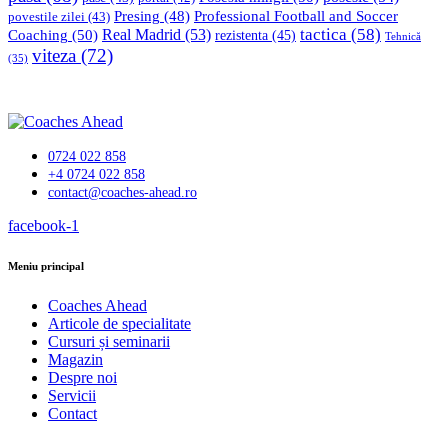
Professional Football and Soccer
Presing
(48)
povestile zilei
(43)
tactica
(58)
Coaching
(50)
Real Madrid
(53)
rezistenta
(45)
Tehnică
viteza
(72)
(35)
0724 022 858
+4 0724 022 858
contact@coaches-ahead.ro
facebook-1
Meniu principal
Coaches Ahead
Articole de specialitate
Cursuri și seminarii
Magazin
Despre noi
Servicii
Contact