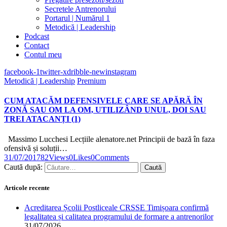
Secretele Antrenorului
Portarul | Numărul 1
Metodică | Leadership
Podcast
Contact
Contul meu
facebook-1
twitter-x
dribble-new
instagram
Metodică | Leadership
Premium
CUM ATACĂM DEFENSIVELE CARE SE APĂRĂ ÎN
ZONĂ SAU OM LA OM, UTILIZÂND UNUL, DOI SAU
TREI ATACANȚI (1)
Massimo Lucchesi Lecțiile alenatore.net Principii de bază în faza
ofensivă și soluții…
31/07/2017
82
Views
0
Likes
0
Comments
Caută după:
Articole recente
Acreditarea Școlii Postliceale CRSSE Timișoara confirmă
legalitatea și calitatea programului de formare a antrenorilor
31/07/2026