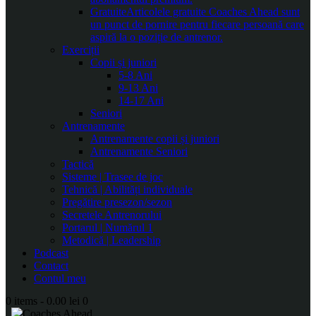
Gratuite
Articolele gratuite Coaches Ahead sunt
un punct de pornire pentru fiecare persoană care
aspiră la o poziție de antrenor.
Exerciții
Copii și juniori
5-8 Ani
9-13 Ani
14-17 Ani
Seniori
Antrenamente
Antrenamente copii și juniori
Antrenamente Seniori
Tactică
Sisteme | Trasee de joc
Tehnică | Abilități individuale
Pregătire presezon/sezon
Secretele Antrenorului
Portarul | Numărul 1
Metodică | Leadership
Podcast
Contact
Contul meu
0 items
-
0.00 lei
0