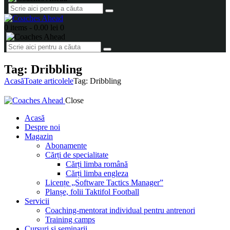
0 items
-
0.00 lei
0
Tag: Dribbling
Acasă
Toate articolele
Tag: Dribbling
Close
Acasă
Despre noi
Magazin
Abonamente
Cărți de specialitate
Cărți limba română
Cărți limba engleza
Licențe „Software Tactics Manager”
Planșe, folii Taktifol Football
Servicii
Coaching-mentorat individual pentru antrenori
Training camps
Cursuri și seminarii