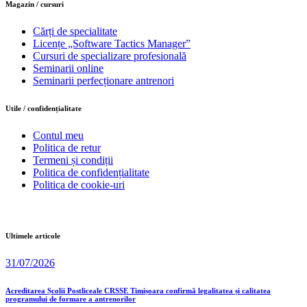
Magazin / cursuri
Cărți de specialitate
Licențe „Software Tactics Manager”
Cursuri de specializare profesională
Seminarii online
Seminarii perfecționare antrenori
Utile / confidențialitate
Contul meu
Politica de retur
Termeni și condiții
Politica de confidențialitate
Politica de cookie-uri
Ultimele articole
31/07/2026
Acreditarea Școlii Postliceale CRSSE Timișoara confirmă legalitatea și calitatea
programului de formare a antrenorilor