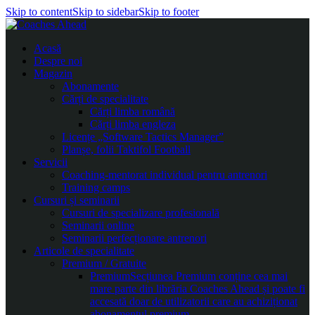
Skip to content
Skip to sidebar
Skip to footer
Acasă
Despre noi
Magazin
Abonamente
Cărți de specialitate
Cărți limba română
Cărți limba engleza
Licențe „Software Tactics Manager”
Planșe, folii Taktifol Football
Servicii
Coaching-mentorat individual pentru antrenori
Training camps
Cursuri și seminarii
Cursuri de specializare profesională
Seminarii online
Seminarii perfecționare antrenori
Articole de specialitate
Premium / Gratuite
Premium
Secțiunea Premium conține cea mai
mare parte din librăria Coaches Ahead și poate fi
accesată doar de utilizatorii care au achiziționat
abonamentul premium.