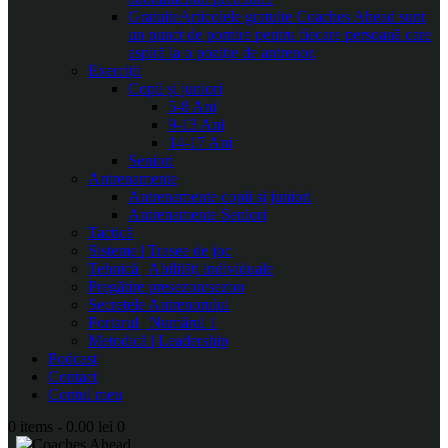
Gratuite
Articolele gratuite Coaches Ahead sunt
un punct de pornire pentru fiecare persoană care
aspiră la o poziție de antrenor.
Exerciții
Copii și juniori
5-8 Ani
9-13 Ani
14-17 Ani
Seniori
Antrenamente
Antrenamente copii și juniori
Antrenamente Seniori
Tactică
Sisteme | Trasee de joc
Tehnică | Abilități individuale
Pregătire presezon/sezon
Secretele Antrenorului
Portarul | Numărul 1
Metodică | Leadership
Podcast
Contact
Contul meu
0 items
-
0.00 lei
0