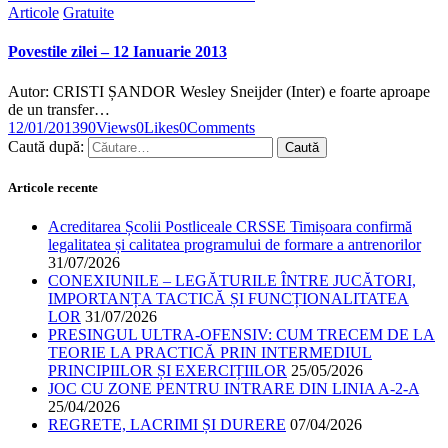
Articole
Gratuite
Povestile zilei – 12 Ianuarie 2013
Autor: CRISTI ȘANDOR Wesley Sneijder (Inter) e foarte aproape
de un transfer…
12/01/2013
90
Views
0
Likes
0
Comments
Caută după:
Articole recente
Acreditarea Școlii Postliceale CRSSE Timișoara confirmă
legalitatea și calitatea programului de formare a antrenorilor
31/07/2026
CONEXIUNILE – LEGĂTURILE ÎNTRE JUCĂTORI,
IMPORTANȚA TACTICĂ ȘI FUNCȚIONALITATEA
LOR
31/07/2026
PRESINGUL ULTRA-OFENSIV: CUM TRECEM DE LA
TEORIE LA PRACTICĂ PRIN INTERMEDIUL
PRINCIPIILOR ȘI EXERCIȚIILOR
25/05/2026
JOC CU ZONE PENTRU INTRARE DIN LINIA A-2-A
25/04/2026
REGRETE, LACRIMI ȘI DURERE
07/04/2026