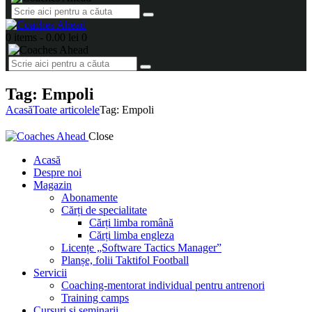
0 items
-
0.00 lei
0
Tag: Empoli
Acasă
Toate articolele
Tag: Empoli
Close
Acasă
Despre noi
Magazin
Abonamente
Cărți de specialitate
Cărți limba română
Cărți limba engleza
Licențe „Software Tactics Manager”
Planșe, folii Taktifol Football
Servicii
Coaching-mentorat individual pentru antrenori
Training camps
Cursuri și seminarii