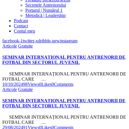
Secretele Antrenorului
Portarul | Numărul 1
Metodică | Leadership
Podcast
Contact
Contul meu
facebook-1
twitter-x
dribble-new
instagram
Articole
Gratuite
SEMINAR INTERNAȚIONAL PENTRU ANTRENORII DE
FOTBAL DIN SECTORUL JUVENIL
SEMINAR INTERNAȚIONAL PENTRU ANTRENORII DE
FOTBAL CARE …
10/10/2024
98
Views
0
Likes
0
Comments
Articole
Gratuite
SEMINAR INTERNAȚIONAL PENTRU ANTRENORII DE
FOTBAL DIN SECTORUL JUVENIL
SEMINAR INTERNAȚIONAL PENTRU ANTRENORII DE
FOTBAL CARE …
29/08/2024
91
Views
0
Likes
0
Comments