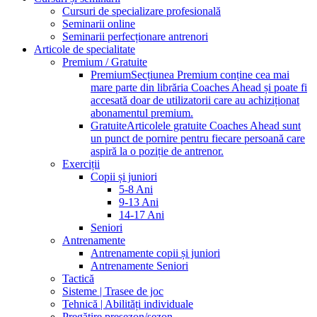
Cursuri de specializare profesională
Seminarii online
Seminarii perfecționare antrenori
Articole de specialitate
Premium / Gratuite
Premium
Secțiunea Premium conține cea mai
mare parte din librăria Coaches Ahead și poate fi
accesată doar de utilizatorii care au achiziționat
abonamentul premium.
Gratuite
Articolele gratuite Coaches Ahead sunt
un punct de pornire pentru fiecare persoană care
aspiră la o poziție de antrenor.
Exerciții
Copii și juniori
5-8 Ani
9-13 Ani
14-17 Ani
Seniori
Antrenamente
Antrenamente copii și juniori
Antrenamente Seniori
Tactică
Sisteme | Trasee de joc
Tehnică | Abilități individuale
Pregătire presezon/sezon