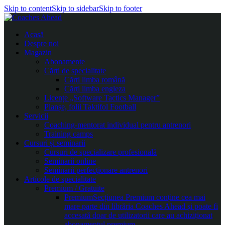
Skip to content
Skip to sidebar
Skip to footer
Acasă
Despre noi
Magazin
Abonamente
Cărți de specialitate
Cărți limba română
Cărți limba engleza
Licențe „Software Tactics Manager”
Planșe, folii Taktifol Football
Servicii
Coaching-mentorat individual pentru antrenori
Training camps
Cursuri și seminarii
Cursuri de specializare profesională
Seminarii online
Seminarii perfecționare antrenori
Articole de specialitate
Premium / Gratuite
Premium
Secțiunea Premium conține cea mai
mare parte din librăria Coaches Ahead și poate fi
accesată doar de utilizatorii care au achiziționat
abonamentul premium.