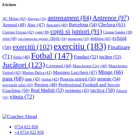
Etichete
Antrenor
(97)
antrenament
(84)
AC Milan
(42)
Alergare
(34)
Chelsea
(61)
Barcelona
(54)
Arsenal
(48)
Atac
(47)
Atacanți
(40)
copii si juniori
(91)
Ciprian Urican
(42)
copii
(38)
Cristian Sandor
(38)
echipă
dribling
(42)
crsse
(36)
curs instructor sportiv. CRSSE
(34)
demarcare
(33)
exercitiu
(183)
exercitii
(102)
Finalizare
(58)
Fotbal
(147)
(71)
Fundași
(52)
jucător
(53)
forta
(46)
Jucători
(123)
Liverpool
(44)
Manchester
Manchester City
(40)
Minge
(66)
Massimo Lucchesi
(47)
United
(42)
Marius Dulca
(41)
pasa
(68)
Posesia mingii
(50)
posesie
(54)
pase
(45)
portar
(42)
Professional Football and Soccer
Presing
(48)
povestile zilei
(43)
tactica
(58)
Coaching
(50)
Real Madrid
(53)
rezistenta
(45)
Tehnică
viteza
(72)
(35)
0724 022 858
+4 0724 022 858