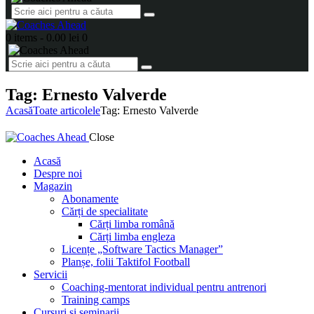
0 items
-
0.00 lei
0
Tag: Ernesto Valverde
Acasă
Toate articolele
Tag: Ernesto Valverde
Close
Acasă
Despre noi
Magazin
Abonamente
Cărți de specialitate
Cărți limba română
Cărți limba engleza
Licențe „Software Tactics Manager”
Planșe, folii Taktifol Football
Servicii
Coaching-mentorat individual pentru antrenori
Training camps
Cursuri și seminarii