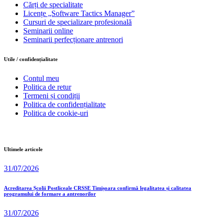
Cărți de specialitate
Licențe „Software Tactics Manager”
Cursuri de specializare profesională
Seminarii online
Seminarii perfecționare antrenori
Utile / confidențialitate
Contul meu
Politica de retur
Termeni și condiții
Politica de confidențialitate
Politica de cookie-uri
Ultimele articole
31/07/2026
Acreditarea Școlii Postliceale CRSSE Timișoara confirmă legalitatea și calitatea
programului de formare a antrenorilor
31/07/2026