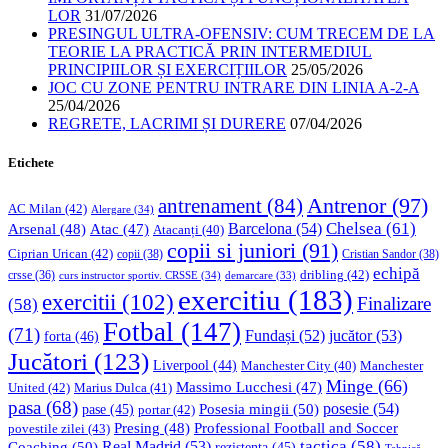
LOR
31/07/2026
PRESINGUL ULTRA-OFENSIV: CUM TRECEM DE LA
TEORIE LA PRACTICĂ PRIN INTERMEDIUL
PRINCIPIILOR ȘI EXERCIȚIILOR
25/05/2026
JOC CU ZONE PENTRU INTRARE DIN LINIA A-2-A
25/04/2026
REGRETE, LACRIMI ȘI DURERE
07/04/2026
Etichete
Antrenor
(97)
antrenament
(84)
AC Milan
(42)
Alergare
(34)
Chelsea
(61)
Barcelona
(54)
Arsenal
(48)
Atac
(47)
Atacanți
(40)
copii si juniori
(91)
Ciprian Urican
(42)
copii
(38)
Cristian Sandor
(38)
echipă
dribling
(42)
crsse
(36)
curs instructor sportiv. CRSSE
(34)
demarcare
(33)
exercitiu
(183)
exercitii
(102)
Finalizare
(58)
Fotbal
(147)
(71)
Fundași
(52)
jucător
(53)
forta
(46)
Jucători
(123)
Liverpool
(44)
Manchester
Manchester City
(40)
Minge
(66)
Massimo Lucchesi
(47)
United
(42)
Marius Dulca
(41)
pasa
(68)
Posesia mingii
(50)
posesie
(54)
pase
(45)
portar
(42)
Professional Football and Soccer
Presing
(48)
povestile zilei
(43)
tactica
(58)
Coaching
(50)
Real Madrid
(53)
rezistenta
(45)