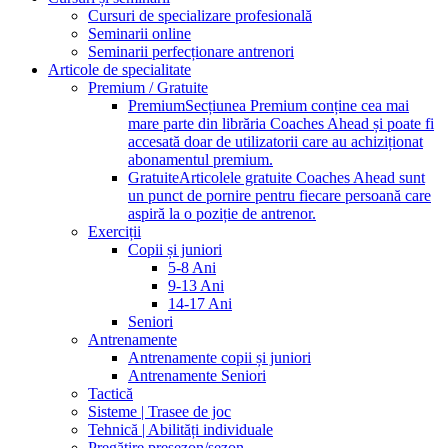
Cursuri de specializare profesională
Seminarii online
Seminarii perfecționare antrenori
Articole de specialitate
Premium / Gratuite
Premium
Secțiunea Premium conține cea mai
mare parte din librăria Coaches Ahead și poate fi
accesată doar de utilizatorii care au achiziționat
abonamentul premium.
Gratuite
Articolele gratuite Coaches Ahead sunt
un punct de pornire pentru fiecare persoană care
aspiră la o poziție de antrenor.
Exerciții
Copii și juniori
5-8 Ani
9-13 Ani
14-17 Ani
Seniori
Antrenamente
Antrenamente copii și juniori
Antrenamente Seniori
Tactică
Sisteme | Trasee de joc
Tehnică | Abilități individuale
Pregătire presezon/sezon