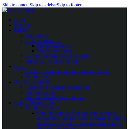
Skip to content
Skip to sidebar
Skip to footer
Acasă
Despre noi
Magazin
Abonamente
Cărți de specialitate
Cărți limba română
Cărți limba engleza
Licențe „Software Tactics Manager”
Planșe, folii Taktifol Football
Servicii
Coaching-mentorat individual pentru antrenori
Training camps
Cursuri și seminarii
Cursuri de specializare profesională
Seminarii online
Seminarii perfecționare antrenori
Articole de specialitate
Premium / Gratuite
Premium
Secțiunea Premium conține cea mai
mare parte din librăria Coaches Ahead și poate fi
accesată doar de utilizatorii care au achiziționat
abonamentul premium.