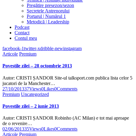
Pregătire presezon/sezon
Secretele Antrenorului
Portarul | Numărul 1
Metodică | Leadership
Podcast
Contact
Contul meu
facebook-1
twitter-x
dribble-new
instagram
Articole
Premium
Povestile zilei – 28 octombrie 2013
Autor: CRISTI ȘANDOR Site-ul talksport.com publica lista celor 5
jucatori de la Manchester…
27/10/2013
37
Views
0
Likes
0
Comments
Premium
Uncategorized
Povestile zilei – 2 iunie 2013
Autor: CRISTI ȘANDOR Robinho (AC Milan) e tot mai aproape
de o revenire…
02/06/2013
35
Views
0
Likes
0
Comments
Articole
Premium