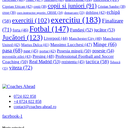
copii si juniori
(91)
Ciprian Urican
(42)
copii
(38)
Cristian Sandor
(38)
echipă
dribling
(42)
crsse
(36)
curs instructor sportiv. CRSSE
(34)
demarcare
(33)
exercitiu
(183)
exercitii
(102)
Finalizare
(58)
Fotbal
(147)
(71)
Fundași
(52)
jucător
(53)
forta
(46)
Jucători
(123)
Liverpool
(44)
Manchester
Manchester City
(40)
Minge
(66)
Massimo Lucchesi
(47)
United
(42)
Marius Dulca
(41)
pasa
(68)
Posesia mingii
(50)
posesie
(54)
pase
(45)
portar
(42)
Professional Football and Soccer
Presing
(48)
povestile zilei
(43)
tactica
(58)
Coaching
(50)
Real Madrid
(53)
rezistenta
(45)
Tehnică
viteza
(72)
(35)
0724 022 858
+4 0724 022 858
contact@coaches-ahead.ro
facebook-1
Meniu principal