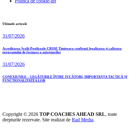
Politica de cookie-uri
Ultimele articole
31/07/2026
Acreditarea Școlii Postliceale CRSSE Timișoara confirmă legalitatea și calitatea
programului de formare a antrenorilor
31/07/2026
CONEXIUNILE – LEGĂTURILE ÎNTRE JUCĂTORI, IMPORTANȚA TACTICĂ ȘI
FUNCȚIONALITATEA LOR
Copyright © 2026
TOP COACHES AHEAD SRL
, toate
drepturile rezervate. Site realizat de
Rad Media
.