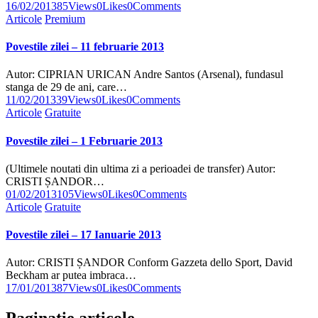
16/02/2013
85
Views
0
Likes
0
Comments
Articole
Premium
Povestile zilei – 11 februarie 2013
Autor: CIPRIAN URICAN Andre Santos (Arsenal), fundasul
stanga de 29 de ani, care…
11/02/2013
39
Views
0
Likes
0
Comments
Articole
Gratuite
Povestile zilei – 1 Februarie 2013
(Ultimele noutati din ultima zi a perioadei de transfer) Autor:
CRISTI ȘANDOR…
01/02/2013
105
Views
0
Likes
0
Comments
Articole
Gratuite
Povestile zilei – 17 Ianuarie 2013
Autor: CRISTI ȘANDOR Conform Gazzeta dello Sport, David
Beckham ar putea imbraca…
17/01/2013
87
Views
0
Likes
0
Comments