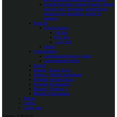
Gratuite
Articolele gratuite Coaches Ahead
sunt un punct de pornire pentru fiecare
persoană care aspiră la o poziție de
antrenor.
Exerciții
Copii și juniori
5-8 Ani
9-13 Ani
14-17 Ani
Seniori
Antrenamente
Antrenamente copii și juniori
Antrenamente Seniori
Tactică
Sisteme | Trasee de joc
Tehnică | Abilități individuale
Pregătire presezon/sezon
Secretele Antrenorului
Portarul | Numărul 1
Metodică | Leadership
Podcast
Contact
Contul meu
0 items
-
0.00 lei
0