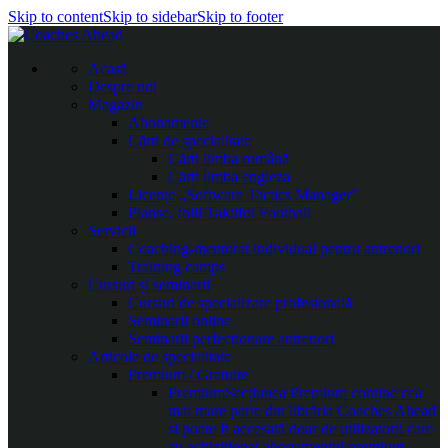
Skip to content
Skip to sidebar
Skip to footer
Acasă
Despre noi
Magazin
Abonamente
Cărți de specialitate
Cărți limba română
Cărți limba engleza
Licențe „Software Tactics Manager”
Planșe, folii Taktifol Football
Servicii
Coaching-mentorat individual pentru antrenori
Training camps
Cursuri și seminarii
Cursuri de specializare profesională
Seminarii online
Seminarii perfecționare antrenori
Articole de specialitate
Premium / Gratuite
Premium
Secțiunea Premium conține cea
mai mare parte din librăria Coaches Ahead
și poate fi accesată doar de utilizatorii care
au achiziționat abonamentul premium.