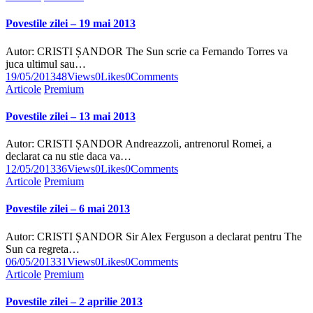
Povestile zilei – 19 mai 2013
Autor: CRISTI ȘANDOR The Sun scrie ca Fernando Torres va
juca ultimul sau…
19/05/2013
48
Views
0
Likes
0
Comments
Articole
Premium
Povestile zilei – 13 mai 2013
Autor: CRISTI ȘANDOR Andreazzoli, antrenorul Romei, a
declarat ca nu stie daca va…
12/05/2013
36
Views
0
Likes
0
Comments
Articole
Premium
Povestile zilei – 6 mai 2013
Autor: CRISTI ȘANDOR Sir Alex Ferguson a declarat pentru The
Sun ca regreta…
06/05/2013
31
Views
0
Likes
0
Comments
Articole
Premium
Povestile zilei – 2 aprilie 2013