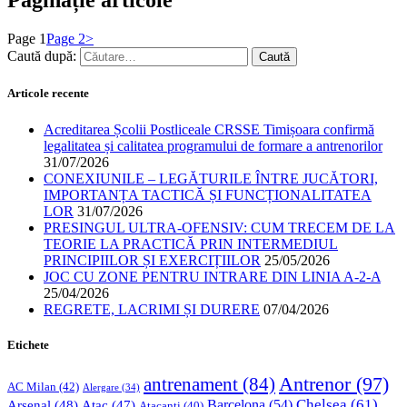
Paginație articole
Page
1
Page
2
>
Caută după:
Articole recente
Acreditarea Școlii Postliceale CRSSE Timișoara confirmă
legalitatea și calitatea programului de formare a antrenorilor
31/07/2026
CONEXIUNILE – LEGĂTURILE ÎNTRE JUCĂTORI,
IMPORTANȚA TACTICĂ ȘI FUNCȚIONALITATEA
LOR
31/07/2026
PRESINGUL ULTRA-OFENSIV: CUM TRECEM DE LA
TEORIE LA PRACTICĂ PRIN INTERMEDIUL
PRINCIPIILOR ȘI EXERCIȚIILOR
25/05/2026
JOC CU ZONE PENTRU INTRARE DIN LINIA A-2-A
25/04/2026
REGRETE, LACRIMI ȘI DURERE
07/04/2026
Etichete
Antrenor
(97)
antrenament
(84)
AC Milan
(42)
Alergare
(34)
Chelsea
(61)
Barcelona
(54)
Arsenal
(48)
Atac
(47)
Atacanți
(40)