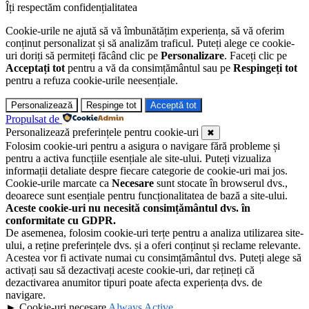
Îți respectăm confidențialitatea
Cookie-urile ne ajută să vă îmbunătățim experiența, să vă oferim
conținut personalizat și să analizăm traficul. Puteți alege ce cookie-
uri doriți să permiteți făcând clic pe
Personalizare
. Faceți clic pe
Acceptați tot
pentru a vă da consimțământul sau pe
Respingeți tot
pentru a refuza cookie-urile neesențiale.
Personalizează
Respinge tot
Acceptă tot
Propulsat de
Personalizează preferințele pentru cookie-uri
✖
Folosim cookie-uri pentru a asigura o navigare fără probleme și
pentru a activa funcțiile esențiale ale site-ului. Puteți vizualiza
informații detaliate despre fiecare categorie de cookie-uri mai jos.
Cookie-urile marcate ca
Necesare
sunt stocate în browserul dvs.,
deoarece sunt esențiale pentru funcționalitatea de bază a site-ului.
Aceste cookie-uri nu necesită consimțământul dvs. în
conformitate cu GDPR.
De asemenea, folosim cookie-uri terțe pentru a analiza utilizarea site-
ului, a reține preferințele dvs. și a oferi conținut și reclame relevante.
Acestea vor fi activate numai cu consimțământul dvs. Puteți alege să
activați sau să dezactivați aceste cookie-uri, dar rețineți că
dezactivarea anumitor tipuri poate afecta experiența dvs. de
navigare.
►
Cookie-uri necesare
Always Active