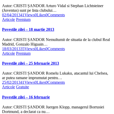
Autor: CRISTI ȘANDOR Arturo Vidal si Stephan Lichtsteiner
(Juventus) sunt pe lista clubului…
02/04/2013
41
Views
0
Likes
0
Comments
Articole
Premium
Povestile zilei – 18 martie 2013
Autor: CRISTI ȘANDOR Nemultumit de situatia de la clubul Real
Madrid, Gonzalo Higuain…
18/03/2013
35
Views
0
Likes
0
Comments
Articole
Premium
Povestile zilei – 25 februarie 2013
Autor: CRISTI ȘANDOR Romelu Lukaku, atacantul lui Chelsea,
ar putea ramane imprumutat pentru…
25/02/2013
41
Views
0
Likes
0
Comments
Articole
Gratuite
Povestile zilei – 16 februarie
Autor: CRISTI ȘANDOR Juergen Klopp, managerul Borrusiei
Dortmund, a declarat ca nu…