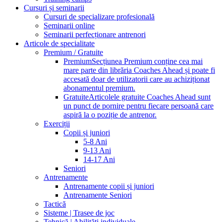
Cursuri și seminarii
Cursuri de specializare profesională
Seminarii online
Seminarii perfecționare antrenori
Articole de specialitate
Premium / Gratuite
Premium
Secțiunea Premium conține cea mai
mare parte din librăria Coaches Ahead și poate fi
accesată doar de utilizatorii care au achiziționat
abonamentul premium.
Gratuite
Articolele gratuite Coaches Ahead sunt
un punct de pornire pentru fiecare persoană care
aspiră la o poziție de antrenor.
Exerciții
Copii și juniori
5-8 Ani
9-13 Ani
14-17 Ani
Seniori
Antrenamente
Antrenamente copii și juniori
Antrenamente Seniori
Tactică
Sisteme | Trasee de joc
Tehnică | Abilități individuale