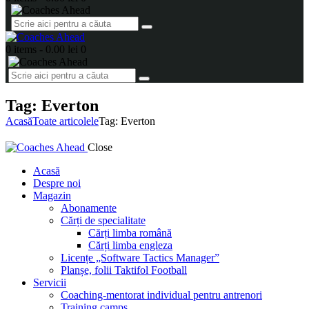
0 items
-
0.00 lei
0
Tag: Everton
Acasă
Toate articolele
Tag: Everton
Close
Acasă
Despre noi
Magazin
Abonamente
Cărți de specialitate
Cărți limba română
Cărți limba engleza
Licențe „Software Tactics Manager”
Planșe, folii Taktifol Football
Servicii
Coaching-mentorat individual pentru antrenori
Training camps