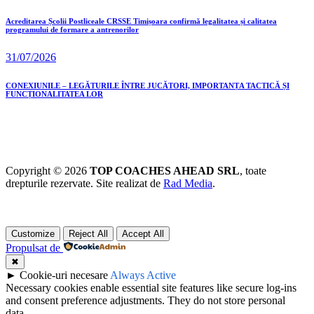
Acreditarea Școlii Postliceale CRSSE Timișoara confirmă legalitatea și calitatea
programului de formare a antrenorilor
31/07/2026
CONEXIUNILE – LEGĂTURILE ÎNTRE JUCĂTORI, IMPORTANȚA TACTICĂ ȘI
FUNCȚIONALITATEA LOR
Copyright © 2026
TOP COACHES AHEAD SRL
, toate
drepturile rezervate. Site realizat de
Rad Media
.
Customize
Reject All
Accept All
Propulsat de
✖
►
Cookie-uri necesare
Always Active
Necessary cookies enable essential site features like secure log-ins
and consent preference adjustments. They do not store personal
data.