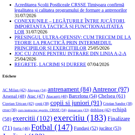
Acreditarea Școlii Postliceale CRSSE Timișoara confirmă
legalitatea și calitatea programului de formare a antrenorilor
31/07/2026
CONEXIUNILE – LEGĂTURILE ÎNTRE JUCĂTORI,
IMPORTANȚA TACTICĂ ȘI FUNCȚIONALITATEA
LOR
31/07/2026
PRESINGUL ULTRA-OFENSIV: CUM TRECEM DE LA
TEORIE LA PRACTICĂ PRIN INTERMEDIUL
PRINCIPIILOR ȘI EXERCIȚIILOR
25/05/2026
JOC CU ZONE PENTRU INTRARE DIN LINIA A-2-A
25/04/2026
REGRETE, LACRIMI ȘI DURERE
07/04/2026
Etichete
Antrenor
(97)
antrenament
(84)
AC Milan
(42)
Alergare
(34)
Chelsea
(61)
Barcelona
(54)
Arsenal
(48)
Atac
(47)
Atacanți
(40)
copii si juniori
(91)
Ciprian Urican
(42)
copii
(38)
Cristian Sandor
(38)
echipă
dribling
(42)
crsse
(36)
curs instructor sportiv. CRSSE
(34)
demarcare
(33)
exercitiu
(183)
exercitii
(102)
Finalizare
(58)
Fotbal
(147)
(71)
Fundași
(52)
jucător
(53)
forta
(46)