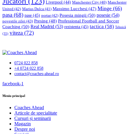
Jucători
(123)
Liverpool
(44)
Manchester
Manchester City
(40)
Minge
(66)
Massimo Lucchesi
(47)
United
(42)
Marius Dulca
(41)
pasa
(68)
Posesia mingii
(50)
posesie
(54)
pase
(45)
portar
(42)
Professional Football and Soccer
Presing
(48)
povestile zilei
(43)
tactica
(58)
Coaching
(50)
Real Madrid
(53)
rezistenta
(45)
Tehnică
viteza
(72)
(35)
0724 022 858
+4 0724 022 858
contact@coaches-ahead.ro
facebook-1
Meniu principal
Coaches Ahead
Articole de specialitate
Cursuri și seminarii
Magazin
Despre noi