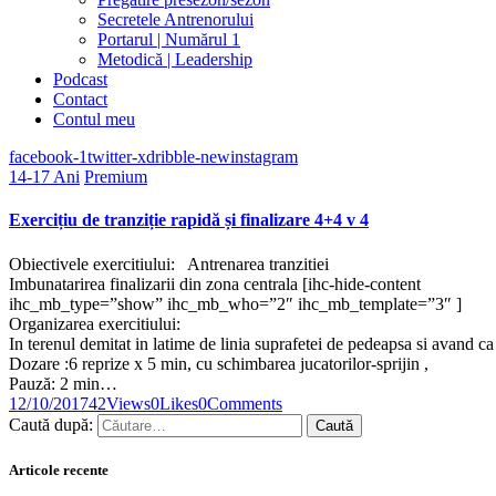
Secretele Antrenorului
Portarul | Numărul 1
Metodică | Leadership
Podcast
Contact
Contul meu
facebook-1
twitter-x
dribble-new
instagram
14-17 Ani
Premium
Exercițiu de tranziție rapidă și finalizare 4+4 v 4
Obiectivele exercitiului: Antrenarea tranzitiei
Imbunatarirea finalizarii din zona centrala [ihc-hide-content
ihc_mb_type=”show” ihc_mb_who=”2″ ihc_mb_template=”3″ ]
Organizarea exercitiului:
In terenul demitat in latime de linia suprafetei de pedeapsa si avand c
Dozare :6 reprize x 5 min, cu schimbarea jucatorilor-sprijin ,
Pauză: 2 min…
12/10/2017
42
Views
0
Likes
0
Comments
Caută după:
Articole recente