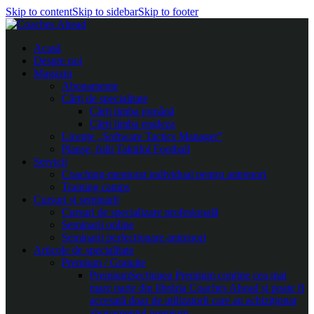
Skip to content
Skip to sidebar
Skip to footer
Acasă
Despre noi
Magazin
Abonamente
Cărți de specialitate
Cărți limba română
Cărți limba engleza
Licențe „Software Tactics Manager”
Planșe, folii Taktifol Football
Servicii
Coaching-mentorat individual pentru antrenori
Training camps
Cursuri și seminarii
Cursuri de specializare profesională
Seminarii online
Seminarii perfecționare antrenori
Articole de specialitate
Premium / Gratuite
Premium
Secțiunea Premium conține cea mai
mare parte din librăria Coaches Ahead și poate fi
accesată doar de utilizatorii care au achiziționat
abonamentul premium.