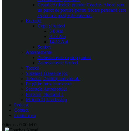
Gratuite
Articolele gratuite Coaches Ahead sunt
un punct de pornire pentru fiecare persoană care
aspiră la o poziție de antrenor.
Exerciții
Copii și juniori
5-8 Ani
9-13 Ani
14-17 Ani
Seniori
Antrenamente
Antrenamente copii și juniori
Antrenamente Seniori
Tactică
Sisteme | Trasee de joc
Tehnică | Abilități individuale
Pregătire presezon/sezon
Secretele Antrenorului
Portarul | Numărul 1
Metodică | Leadership
Podcast
Contact
Contul meu
0 items
-
0.00 lei
0