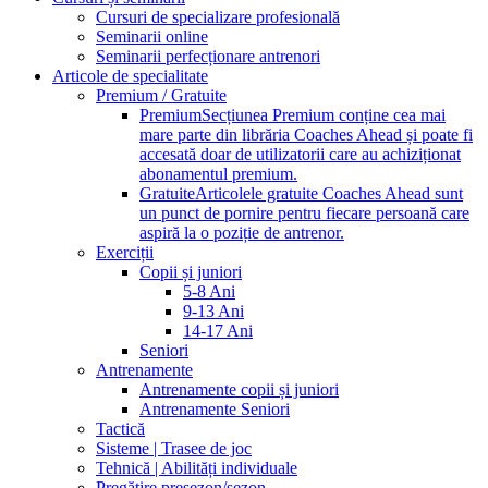
Cursuri de specializare profesională
Seminarii online
Seminarii perfecționare antrenori
Articole de specialitate
Premium / Gratuite
Premium
Secțiunea Premium conține cea mai
mare parte din librăria Coaches Ahead și poate fi
accesată doar de utilizatorii care au achiziționat
abonamentul premium.
Gratuite
Articolele gratuite Coaches Ahead sunt
un punct de pornire pentru fiecare persoană care
aspiră la o poziție de antrenor.
Exerciții
Copii și juniori
5-8 Ani
9-13 Ani
14-17 Ani
Seniori
Antrenamente
Antrenamente copii și juniori
Antrenamente Seniori
Tactică
Sisteme | Trasee de joc
Tehnică | Abilități individuale
Pregătire presezon/sezon