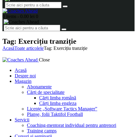
0 items
-
0.00 lei
0
Tag: Exercițiu tranziție
Acasă
Toate articolele
Tag: Exercițiu tranziție
Close
Acasă
Despre noi
Magazin
Abonamente
Cărți de specialitate
Cărți limba română
Cărți limba engleza
Licențe „Software Tactics Manager”
Planșe, folii Taktifol Football
Servicii
Coaching-mentorat individual pentru antrenori
Training camps
Cursuri și seminarii