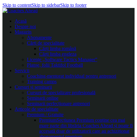
Skip to content
Skip to sidebar
Skip to footer
Acasă
Despre noi
Magazin
Abonamente
Cărți de specialitate
Cărți limba română
Cărți limba engleza
Licențe „Software Tactics Manager”
Planșe, folii Taktifol Football
Servicii
Coaching-mentorat individual pentru antrenori
Training camps
Cursuri și seminarii
Cursuri de specializare profesională
Seminarii online
Seminarii perfecționare antrenori
Articole de specialitate
Premium / Gratuite
Premium
Secțiunea Premium conține cea mai
mare parte din librăria Coaches Ahead și poate fi
accesată doar de utilizatorii care au achiziționat
abonamentul premium.