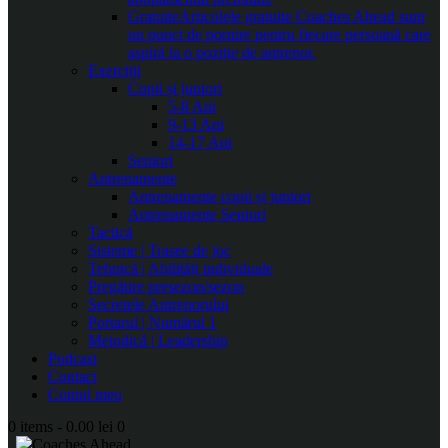
Gratuite
Articolele gratuite Coaches Ahead sunt
un punct de pornire pentru fiecare persoană care
aspiră la o poziție de antrenor.
Exerciții
Copii și juniori
5-8 Ani
9-13 Ani
14-17 Ani
Seniori
Antrenamente
Antrenamente copii și juniori
Antrenamente Seniori
Tactică
Sisteme | Trasee de joc
Tehnică | Abilități individuale
Pregătire presezon/sezon
Secretele Antrenorului
Portarul | Numărul 1
Metodică | Leadership
Podcast
Contact
Contul meu
0 items
-
0.00 lei
0