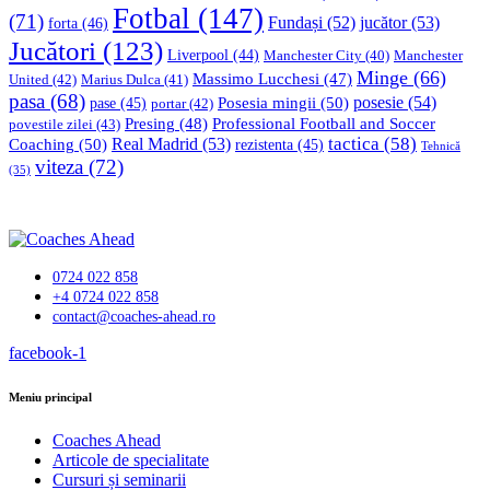
Fotbal
(147)
(71)
Fundași
(52)
jucător
(53)
forta
(46)
Jucători
(123)
Liverpool
(44)
Manchester
Manchester City
(40)
Minge
(66)
Massimo Lucchesi
(47)
United
(42)
Marius Dulca
(41)
pasa
(68)
Posesia mingii
(50)
posesie
(54)
pase
(45)
portar
(42)
Professional Football and Soccer
Presing
(48)
povestile zilei
(43)
tactica
(58)
Coaching
(50)
Real Madrid
(53)
rezistenta
(45)
Tehnică
viteza
(72)
(35)
0724 022 858
+4 0724 022 858
contact@coaches-ahead.ro
facebook-1
Meniu principal
Coaches Ahead
Articole de specialitate
Cursuri și seminarii