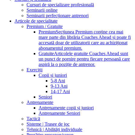
Cursuri de specializare profesională
Seminarii online
Seminarii perfecționare antrenori
Articole de specialitate
Premium / Gratuite
Premium
Secțiunea Premium conține cea mai
mare parte din librăria Coaches Ahead și poate fi
accesată doar de utilizatorii care au achiziționat
abonamentul premium.
Gratuite
Articolele gratuite Coaches Ahead sunt
un punct de pornire pentru fiecare persoană care
aspiră la o poziție de antrenor.
Exerciții
Copii și juniori
5-8 Ani
9-13 Ani
14-17 Ani
Seniori
Antrenamente
Antrenamente copii și juniori
Antrenamente Seniori
Tactică
Sisteme | Trasee de joc
Tehnică | Abilități individuale
Pregătire presezon/sezon