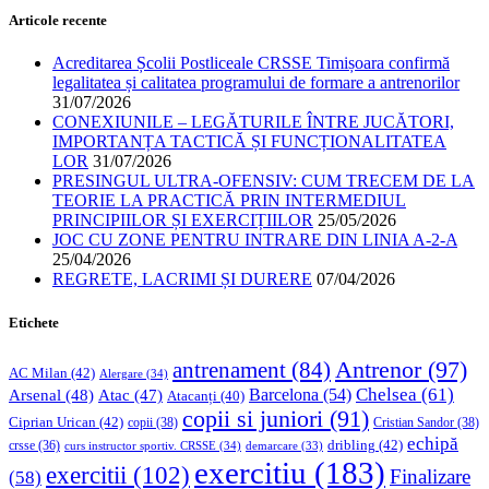
Articole recente
Acreditarea Școlii Postliceale CRSSE Timișoara confirmă
legalitatea și calitatea programului de formare a antrenorilor
31/07/2026
CONEXIUNILE – LEGĂTURILE ÎNTRE JUCĂTORI,
IMPORTANȚA TACTICĂ ȘI FUNCȚIONALITATEA
LOR
31/07/2026
PRESINGUL ULTRA-OFENSIV: CUM TRECEM DE LA
TEORIE LA PRACTICĂ PRIN INTERMEDIUL
PRINCIPIILOR ȘI EXERCIȚIILOR
25/05/2026
JOC CU ZONE PENTRU INTRARE DIN LINIA A-2-A
25/04/2026
REGRETE, LACRIMI ȘI DURERE
07/04/2026
Etichete
Antrenor
(97)
antrenament
(84)
AC Milan
(42)
Alergare
(34)
Chelsea
(61)
Barcelona
(54)
Arsenal
(48)
Atac
(47)
Atacanți
(40)
copii si juniori
(91)
Ciprian Urican
(42)
copii
(38)
Cristian Sandor
(38)
echipă
dribling
(42)
crsse
(36)
curs instructor sportiv. CRSSE
(34)
demarcare
(33)
exercitiu
(183)
exercitii
(102)
Finalizare
(58)