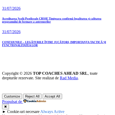
31/07/2026
Acreditarea Școlii Postliceale CRSSE Timișoara confirmă legalitatea și calitatea
programului de formare a antrenorilor
31/07/2026
CONEXIUNILE – LEGĂTURILE ÎNTRE JUCĂTORI, IMPORTANȚA TACTICĂ ȘI
FUNCȚIONALITATEA LOR
Copyright © 2026
TOP COACHES AHEAD SRL
, toate
drepturile rezervate. Site realizat de
Rad Media
.
Customize
Reject All
Accept All
Propulsat de
✖
►
Cookie-uri necesare
Always Active