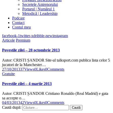
Secretele Antrenorului
Portarul | Numărul 1
Metodică | Leadership
Podcast
Contact
Contul meu
facebook-1
twitter-x
dribble-new
instagram
Articole
Premium
Povestile zilei – 28 octombrie 2013
Autor: CRISTI ȘANDOR Site-ul talksport.com publica lista celor 5
jucatori de la Manchester…
27/10/2013
37
Views
0
Likes
0
Comments
Gratuite
Povestile zilei – 4 martie 2013
Autor: CRISTI ȘANDOR Cristiano Ronaldo (Real Madrid) e gata
sa accepte o…
04/03/2013
42
Views
0
Likes
0
Comments
Caută după: