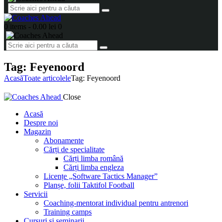
0 items
-
0.00 lei
0
Tag: Feyenoord
Acasă
Toate articolele
Tag: Feyenoord
Close
Acasă
Despre noi
Magazin
Abonamente
Cărți de specialitate
Cărți limba română
Cărți limba engleza
Licențe „Software Tactics Manager”
Planșe, folii Taktifol Football
Servicii
Coaching-mentorat individual pentru antrenori
Training camps
Cursuri și seminarii