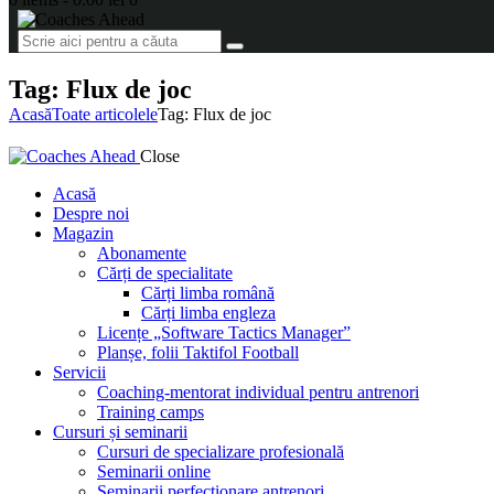
Tag: Flux de joc
Acasă
Toate articolele
Tag: Flux de joc
Close
Acasă
Despre noi
Magazin
Abonamente
Cărți de specialitate
Cărți limba română
Cărți limba engleza
Licențe „Software Tactics Manager”
Planșe, folii Taktifol Football
Servicii
Coaching-mentorat individual pentru antrenori
Training camps
Cursuri și seminarii
Cursuri de specializare profesională
Seminarii online
Seminarii perfecționare antrenori