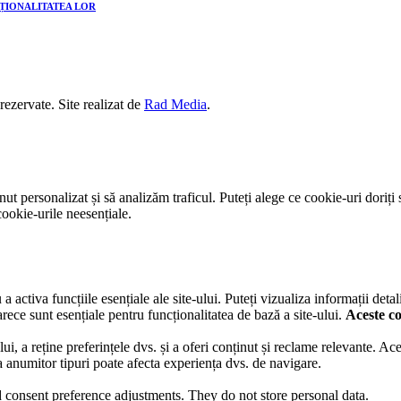
CȚIONALITATEA LOR
 rezervate. Site realizat de
Rad Media
.
t personalizat și să analizăm traficul. Puteți alege ce cookie-uri doriți 
ookie-urile neesențiale.
activa funcțiile esențiale ale site-ului. Puteți vizualiza informații detal
rece sunt esențiale pentru funcționalitatea de bază a site-ului.
Aceste co
lui, a reține preferințele dvs. și a oferi conținut și reclame relevante. A
ea anumitor tipuri poate afecta experiența dvs. de navigare.
nd consent preference adjustments. They do not store personal data.