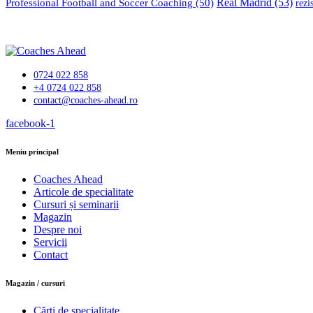
Professional Football and Soccer Coaching
(50)
Real Madrid
(53)
rezi
0724 022 858
+4 0724 022 858
contact@coaches-ahead.ro
facebook-1
Meniu principal
Coaches Ahead
Articole de specialitate
Cursuri și seminarii
Magazin
Despre noi
Servicii
Contact
Magazin / cursuri
Cărți de specialitate