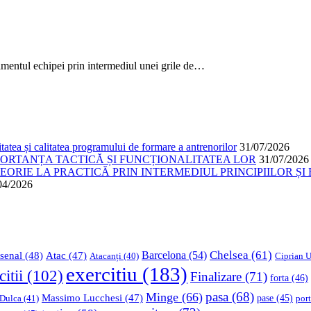
tul echipei prin intermediul unei grile de…
atea și calitatea programului de formare a antrenorilor
31/07/2026
PORTANȚA TACTICĂ ȘI FUNCȚIONALITATEA LOR
31/07/2026
ORIE LA PRACTICĂ PRIN INTERMEDIUL PRINCIPIILOR ȘI 
04/2026
Chelsea
(61)
Barcelona
(54)
senal
(48)
Atac
(47)
Ciprian U
Atacanți
(40)
exercitiu
(183)
citii
(102)
Finalizare
(71)
forta
(46)
pasa
(68)
Minge
(66)
Massimo Lucchesi
(47)
 Dulca
(41)
pase
(45)
port