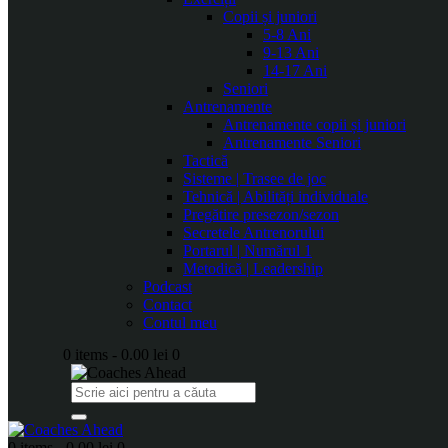
Copii și juniori
5-8 Ani
9-13 Ani
14-17 Ani
Seniori
Antrenamente
Antrenamente copii și juniori
Antrenamente Seniori
Tactică
Sisteme | Trasee de joc
Tehnică | Abilități individuale
Pregătire presezon/sezon
Secretele Antrenorului
Portarul | Numărul 1
Metodică | Leadership
Podcast
Contact
Contul meu
0 items
-
0.00 lei
0
0 items
-
0.00 lei
0