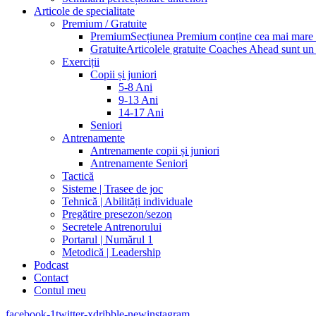
Articole de specialitate
Premium / Gratuite
Premium
Secțiunea Premium conține cea mai mare pa
Gratuite
Articolele gratuite Coaches Ahead sunt un p
Exerciții
Copii și juniori
5-8 Ani
9-13 Ani
14-17 Ani
Seniori
Antrenamente
Antrenamente copii și juniori
Antrenamente Seniori
Tactică
Sisteme | Trasee de joc
Tehnică | Abilități individuale
Pregătire presezon/sezon
Secretele Antrenorului
Portarul | Numărul 1
Metodică | Leadership
Podcast
Contact
Contul meu
facebook-1
twitter-x
dribble-new
instagram