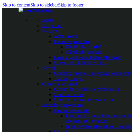
Skip to content
Skip to sidebar
Skip to footer
Acasă
Despre noi
Magazin
Abonamente
Cărți de specialitate
Cărți limba română
Cărți limba engleza
Licențe „Software Tactics Manager”
Planșe, folii Taktifol Football
Servicii
Coaching-mentorat individual pentru antr
Training camps
Cursuri și seminarii
Cursuri de specializare profesională
Seminarii online
Seminarii perfecționare antrenori
Articole de specialitate
Premium / Gratuite
Premium
Secțiunea Premium conține c
abonamentul premium.
Gratuite
Articolele gratuite Coaches 
Exerciții