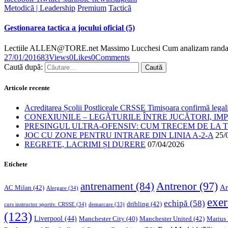
Metodică | Leadership
Premium
Tactică
Gestionarea tactica a jocului oficial (5)
Lectiile ALLEN@TORE.net Massimo Lucchesi Cum analizam randamen
27/01/2016
83
Views
0
Likes
0
Comments
Caută după:
Articole recente
Acreditarea Școlii Postliceale CRSSE Timișoara confirmă legalit
CONEXIUNILE – LEGĂTURILE ÎNTRE JUCĂTORI, IM
PRESINGUL ULTRA-OFENSIV: CUM TRECEM DE LA TE
JOC CU ZONE PENTRU INTRARE DIN LINIA A-2-A
25/
REGRETE, LACRIMI ȘI DURERE
07/04/2026
Etichete
Antrenor
(97)
antrenament
(84)
Ar
AC Milan
(42)
Alergare
(34)
exer
echipă
(58)
dribling
(42)
curs instructor sportiv. CRSSE
(34)
demarcare
(33)
(123)
Liverpool
(44)
Manchester United
(42)
Marius
Manchester City
(40)