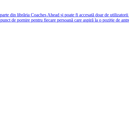
rte din librăria Coaches Ahead și poate fi accesată doar de utilizatori
unct de pornire pentru fiecare persoană care aspiră la o poziție de antr