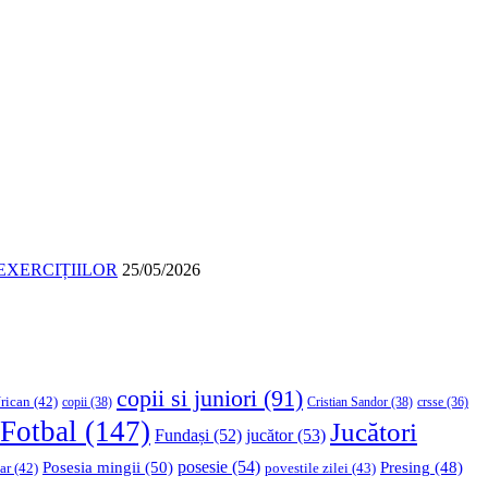
EXERCIȚIILOR
25/05/2026
copii si juniori
(91)
rican
(42)
copii
(38)
Cristian Sandor
(38)
crsse
(36)
Fotbal
(147)
Jucători
Fundași
(52)
jucător
(53)
Posesia mingii
(50)
posesie
(54)
Presing
(48)
ar
(42)
povestile zilei
(43)