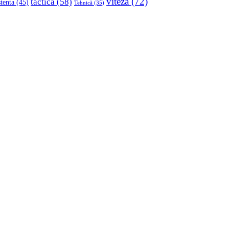
viteza
(72)
tactica
(58)
stenta
(45)
Tehnică
(35)