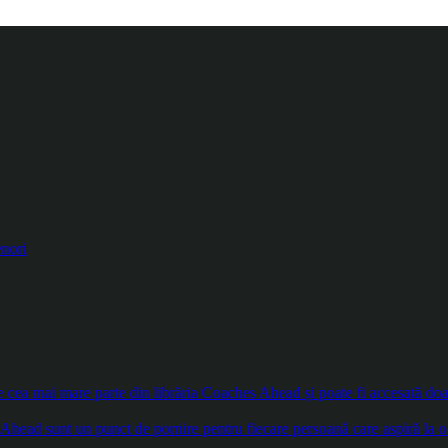
enori
ea mai mare parte din librăria Coaches Ahead și poate fi accesată doar d
Ahead sunt un punct de pornire pentru fiecare persoană care aspiră la o 