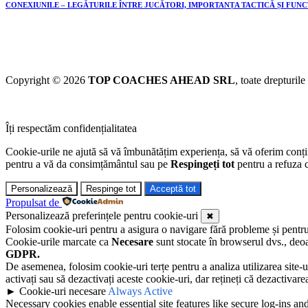
CONEXIUNILE – LEGĂTURILE ÎNTRE JUCĂTORI, IMPORTANȚA TACTICĂ ȘI FUN
Copyright © 2026
TOP COACHES AHEAD SRL
, toate drepturile
Îți respectăm confidențialitatea
Cookie-urile ne ajută să vă îmbunătățim experiența, să vă oferim conținu
pentru a vă da consimțământul sau pe
Respingeți tot
pentru a refuza c
Personalizează
Respinge tot
Acceptă tot
Propulsat de
Personalizează preferințele pentru cookie-uri
✖
Folosim cookie-uri pentru a asigura o navigare fără probleme și pentru a 
Cookie-urile marcate ca
Necesare
sunt stocate în browserul dvs., deoa
GDPR.
De asemenea, folosim cookie-uri terțe pentru a analiza utilizarea site-u
activați sau să dezactivați aceste cookie-uri, dar rețineți că dezactivar
►
Cookie-uri necesare
Always Active
Necessary cookies enable essential site features like secure log-ins a