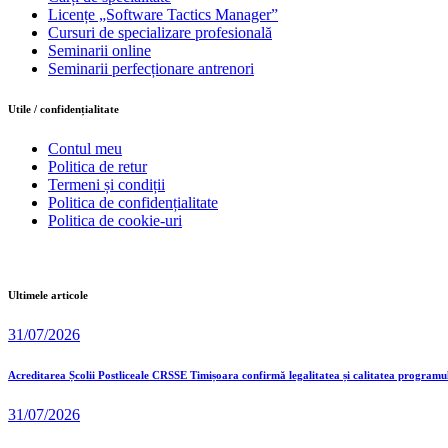
Licențe „Software Tactics Manager”
Cursuri de specializare profesională
Seminarii online
Seminarii perfecționare antrenori
Utile / confidențialitate
Contul meu
Politica de retur
Termeni și condiții
Politica de confidențialitate
Politica de cookie-uri
Ultimele articole
31/07/2026
Acreditarea Școlii Postliceale CRSSE Timișoara confirmă legalitatea și calitatea programu
31/07/2026