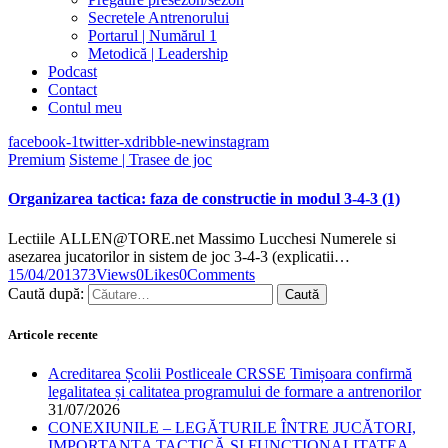
Secretele Antrenorului
Portarul | Numărul 1
Metodică | Leadership
Podcast
Contact
Contul meu
facebook-1
twitter-x
dribble-new
instagram
Premium
Sisteme | Trasee de joc
Organizarea tactica: faza de constructie in modul 3-4-3 (1)
Lectiile ALLEN@TORE.net Massimo Lucchesi Numerele si
asezarea jucatorilor in sistem de joc 3-4-3 (explicatii…
15/04/2013
73
Views
0
Likes
0
Comments
Caută după:
Articole recente
Acreditarea Școlii Postliceale CRSSE Timișoara confirmă
legalitatea și calitatea programului de formare a antrenorilor
31/07/2026
CONEXIUNILE – LEGĂTURILE ÎNTRE JUCĂTORI,
IMPORTANȚA TACTICĂ ȘI FUNCȚIONALITATEA