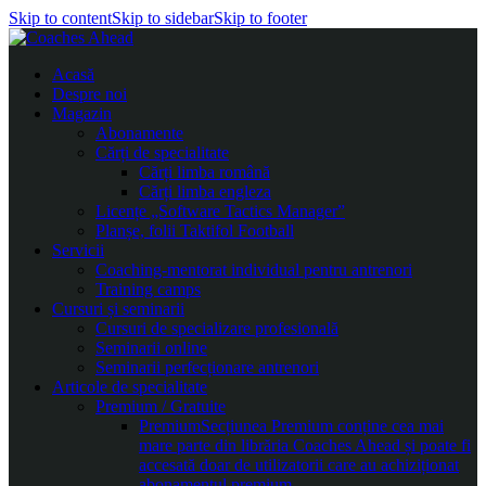
Skip to content
Skip to sidebar
Skip to footer
Acasă
Despre noi
Magazin
Abonamente
Cărți de specialitate
Cărți limba română
Cărți limba engleza
Licențe „Software Tactics Manager”
Planșe, folii Taktifol Football
Servicii
Coaching-mentorat individual pentru antrenori
Training camps
Cursuri și seminarii
Cursuri de specializare profesională
Seminarii online
Seminarii perfecționare antrenori
Articole de specialitate
Premium / Gratuite
Premium
Secțiunea Premium conține cea mai
mare parte din librăria Coaches Ahead și poate fi
accesată doar de utilizatorii care au achiziționat
abonamentul premium.