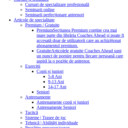
Cursuri de specializare profesională
Seminarii online
Seminarii perfecționare antrenori
Articole de specialitate
Premium / Gratuite
Premium
Secțiunea Premium conține cea mai
mare parte din librăria Coaches Ahead și poate fi
accesată doar de utilizatorii care au achiziționat
abonamentul premium.
Gratuite
Articolele gratuite Coaches Ahead sunt
un punct de pornire pentru fiecare persoană care
aspiră la o poziție de antrenor.
Exerciții
Copii și juniori
5-8 Ani
9-13 Ani
14-17 Ani
Seniori
Antrenamente
Antrenamente copii și juniori
Antrenamente Seniori
Tactică
Sisteme | Trasee de joc
Tehnică | Abilități individuale
Pregătire presezon/sezon