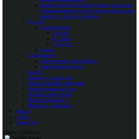
Gratuite
Articolele gratuite Coaches Ahead sunt
un punct de pornire pentru fiecare persoană care
aspiră la o poziție de antrenor.
Exerciții
Copii și juniori
5-8 Ani
9-13 Ani
14-17 Ani
Seniori
Antrenamente
Antrenamente copii și juniori
Antrenamente Seniori
Tactică
Sisteme | Trasee de joc
Tehnică | Abilități individuale
Pregătire presezon/sezon
Secretele Antrenorului
Portarul | Numărul 1
Metodică | Leadership
Podcast
Contact
Contul meu
0 items
-
0.00 lei
0