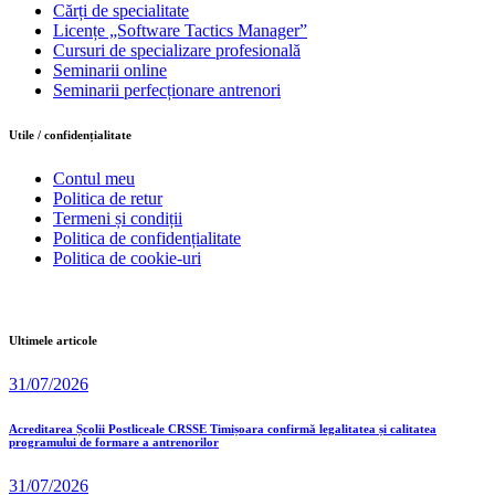
Cărți de specialitate
Licențe „Software Tactics Manager”
Cursuri de specializare profesională
Seminarii online
Seminarii perfecționare antrenori
Utile / confidențialitate
Contul meu
Politica de retur
Termeni și condiții
Politica de confidențialitate
Politica de cookie-uri
Ultimele articole
31/07/2026
Acreditarea Școlii Postliceale CRSSE Timișoara confirmă legalitatea și calitatea
programului de formare a antrenorilor
31/07/2026