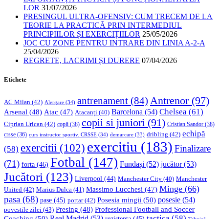
LOR
31/07/2026
PRESINGUL ULTRA-OFENSIV: CUM TRECEM DE LA
TEORIE LA PRACTICĂ PRIN INTERMEDIUL
PRINCIPIILOR ȘI EXERCIȚIILOR
25/05/2026
JOC CU ZONE PENTRU INTRARE DIN LINIA A-2-A
25/04/2026
REGRETE, LACRIMI ȘI DURERE
07/04/2026
Etichete
Antrenor
(97)
antrenament
(84)
AC Milan
(42)
Alergare
(34)
Chelsea
(61)
Barcelona
(54)
Arsenal
(48)
Atac
(47)
Atacanți
(40)
copii si juniori
(91)
Ciprian Urican
(42)
copii
(38)
Cristian Sandor
(38)
echipă
dribling
(42)
crsse
(36)
curs instructor sportiv. CRSSE
(34)
demarcare
(33)
exercitiu
(183)
exercitii
(102)
Finalizare
(58)
Fotbal
(147)
(71)
Fundași
(52)
jucător
(53)
forta
(46)
Jucători
(123)
Liverpool
(44)
Manchester
Manchester City
(40)
Minge
(66)
Massimo Lucchesi
(47)
United
(42)
Marius Dulca
(41)
pasa
(68)
Posesia mingii
(50)
posesie
(54)
pase
(45)
portar
(42)
Professional Football and Soccer
Presing
(48)
povestile zilei
(43)
tactica
(58)
Coaching
(50)
Real Madrid
(53)
rezistenta
(45)