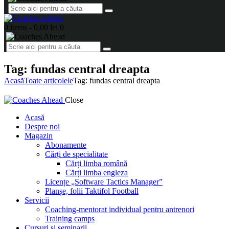
0 items
-
0.00 lei
0
Tag: fundas central dreapta
Acasă
Toate articolele
Tag: fundas central dreapta
Close
Acasă
Despre noi
Magazin
Abonamente
Cărți de specialitate
Cărți limba română
Cărți limba engleza
Licențe „Software Tactics Manager”
Planșe, folii Taktifol Football
Servicii
Coaching-mentorat individual pentru antrenori
Training camps
Cursuri și seminarii