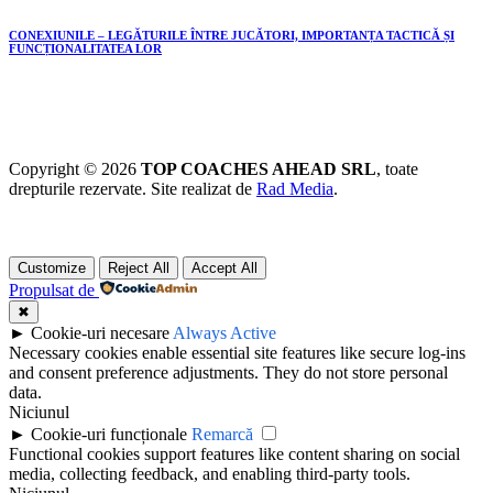
CONEXIUNILE – LEGĂTURILE ÎNTRE JUCĂTORI, IMPORTANȚA TACTICĂ ȘI
FUNCȚIONALITATEA LOR
Copyright © 2026
TOP COACHES AHEAD SRL
, toate
drepturile rezervate. Site realizat de
Rad Media
.
Customize
Reject All
Accept All
Propulsat de
✖
►
Cookie-uri necesare
Always Active
Necessary cookies enable essential site features like secure log-ins
and consent preference adjustments. They do not store personal
data.
Niciunul
►
Cookie-uri funcționale
Remarcă
Functional cookies support features like content sharing on social
media, collecting feedback, and enabling third-party tools.