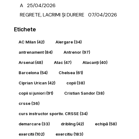
A
25/04/2026
REGRETE, LACRIMI ȘI DURERE
07/04/2026
Etichete
AC Milan
(42)
Alergare
(34)
antrenament
(84)
Antrenor
(97)
Arsenal
(48)
Atac
(47)
Atacanți
(40)
Barcelona
(54)
Chelsea
(61)
Ciprian Urican
(42)
copii
(38)
copii si juniori
(91)
Cristian Sandor
(38)
crsse
(36)
curs instructor sportiv. CRSSE
(34)
demarcare
(33)
dribling
(42)
echipă
(58)
exercitii
(102)
exercitiu
(183)