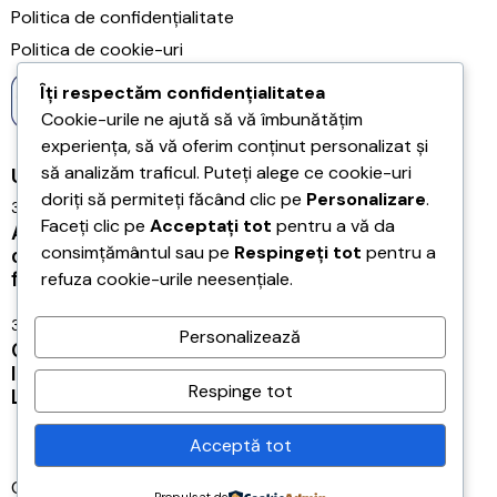
Politica de confidențialitate
Politica de cookie-uri
Îți respectăm confidențialitatea
Cookie-urile ne ajută să vă îmbunătățim
experiența, să vă oferim conținut personalizat și
să analizăm traficul. Puteți alege ce cookie-uri
Ultimele articole
doriți să permiteți făcând clic pe
Personalizare
.
31/07/2026
Faceți clic pe
Acceptați tot
pentru a vă da
Acreditarea Școlii Postliceale CRSSE Timișoara
consimțământul sau pe
Respingeți tot
pentru a
confirmă legalitatea și calitatea programului de
refuza cookie-urile neesențiale.
formare a antrenorilor
31/07/2026
Personalizează
CONEXIUNILE – LEGĂTURILE ÎNTRE JUCĂTORI,
IMPORTANȚA TACTICĂ ȘI FUNCȚIONALITATEA
Respinge tot
LOR
Acceptă tot
Copyright © 2026
TOP COACHES AHEAD SRL
, toate