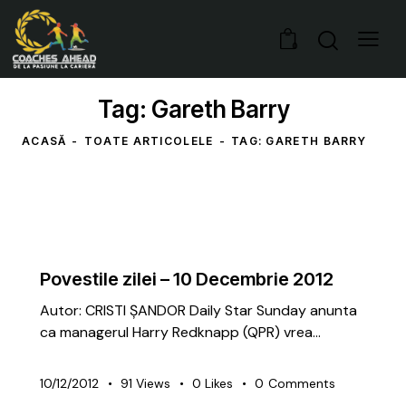
0
Tag: Gareth Barry
ACASĂ
TOATE ARTICOLELE
TAG: GARETH BARRY
ARTICOLE
GRATUITE
Povestile zilei – 10 Decembrie 2012
Autor: CRISTI ȘANDOR Daily Star Sunday anunta
ca managerul Harry Redknapp (QPR) vrea…
10/12/2012
91
Views
0
Likes
0
Comments