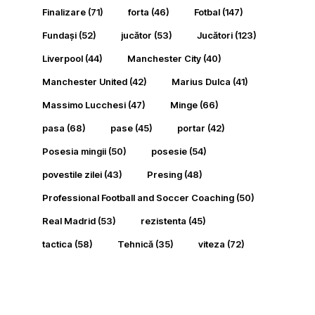
Finalizare
(71)
forta
(46)
Fotbal
(147)
Fundași
(52)
jucător
(53)
Jucători
(123)
Liverpool
(44)
Manchester City
(40)
Manchester United
(42)
Marius Dulca
(41)
Massimo Lucchesi
(47)
Minge
(66)
pasa
(68)
pase
(45)
portar
(42)
Posesia mingii
(50)
posesie
(54)
povestile zilei
(43)
Presing
(48)
Professional Football and Soccer Coaching
(50)
Real Madrid
(53)
rezistenta
(45)
tactica
(58)
Tehnică
(35)
viteza
(72)