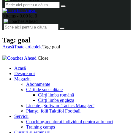
0 items
-
0.00 lei
0
Tag: goal
Acasă
Toate articolele
Tag: goal
Close
Acasă
Despre noi
Magazin
Abonamente
Cărți de specialitate
Cărți limba română
Cărți limba engleza
Licențe „Software Tactics Manager”
Planșe, folii Taktifol Football
Servicii
Coaching-mentorat individual pentru antrenori
Training camps
Cursuri și seminarii