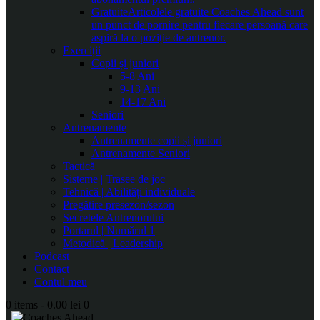
Gratuite
Articolele gratuite Coaches Ahead sunt
un punct de pornire pentru fiecare persoană care
aspiră la o poziție de antrenor.
Exerciții
Copii și juniori
5-8 Ani
9-13 Ani
14-17 Ani
Seniori
Antrenamente
Antrenamente copii și juniori
Antrenamente Seniori
Tactică
Sisteme | Trasee de joc
Tehnică | Abilități individuale
Pregătire presezon/sezon
Secretele Antrenorului
Portarul | Numărul 1
Metodică | Leadership
Podcast
Contact
Contul meu
0 items
-
0.00 lei
0