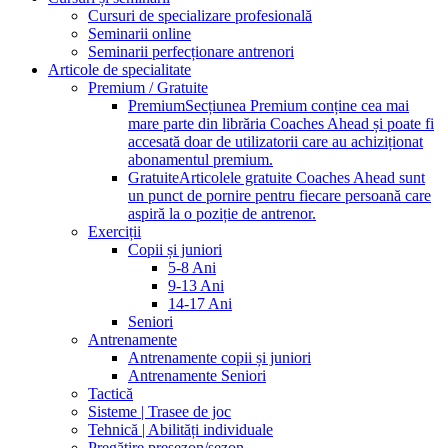
Cursuri de specializare profesională
Seminarii online
Seminarii perfecționare antrenori
Articole de specialitate
Premium / Gratuite
Premium
Secțiunea Premium conține cea mai
mare parte din librăria Coaches Ahead și poate fi
accesată doar de utilizatorii care au achiziționat
abonamentul premium.
Gratuite
Articolele gratuite Coaches Ahead sunt
un punct de pornire pentru fiecare persoană care
aspiră la o poziție de antrenor.
Exerciții
Copii și juniori
5-8 Ani
9-13 Ani
14-17 Ani
Seniori
Antrenamente
Antrenamente copii și juniori
Antrenamente Seniori
Tactică
Sisteme | Trasee de joc
Tehnică | Abilități individuale
Pregătire presezon/sezon