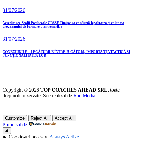
31/07/2026
Acreditarea Școlii Postliceale CRSSE Timișoara confirmă legalitatea și calitatea
programului de formare a antrenorilor
31/07/2026
CONEXIUNILE – LEGĂTURILE ÎNTRE JUCĂTORI, IMPORTANȚA TACTICĂ ȘI
FUNCȚIONALITATEA LOR
Copyright © 2026
TOP COACHES AHEAD SRL
, toate
drepturile rezervate. Site realizat de
Rad Media
.
Customize
Reject All
Accept All
Propulsat de
✖
►
Cookie-uri necesare
Always Active