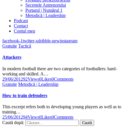
Secretele Antrenorului
Portarul | Numărul 1
Metodică | Leadership
Podcast
Contact
Contul meu
facebook-1
twitter-x
dribble-new
instagram
Gratuite
Tactică
Attackers
In modern football there are two categories of footballers: hard-
working and skilled. A…
29/06/2012
92
Views
0
Likes
0
Comments
Gratuite
Metodică | Leadership
How to train defenders
This excerpt refers both to developing young players as well as to
training…
25/06/2012
94
Views
0
Likes
0
Comments
Caută după: