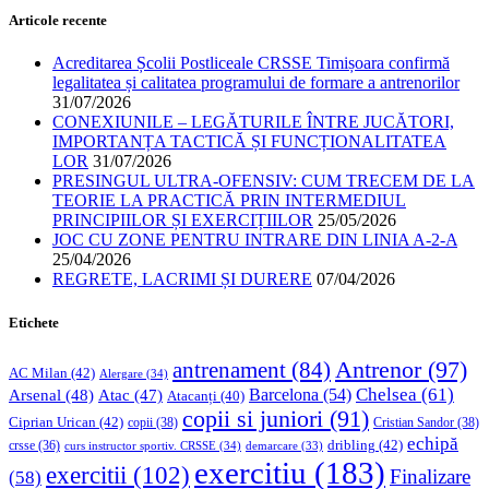
Articole recente
Acreditarea Școlii Postliceale CRSSE Timișoara confirmă
legalitatea și calitatea programului de formare a antrenorilor
31/07/2026
CONEXIUNILE – LEGĂTURILE ÎNTRE JUCĂTORI,
IMPORTANȚA TACTICĂ ȘI FUNCȚIONALITATEA
LOR
31/07/2026
PRESINGUL ULTRA-OFENSIV: CUM TRECEM DE LA
TEORIE LA PRACTICĂ PRIN INTERMEDIUL
PRINCIPIILOR ȘI EXERCIȚIILOR
25/05/2026
JOC CU ZONE PENTRU INTRARE DIN LINIA A-2-A
25/04/2026
REGRETE, LACRIMI ȘI DURERE
07/04/2026
Etichete
Antrenor
(97)
antrenament
(84)
AC Milan
(42)
Alergare
(34)
Chelsea
(61)
Barcelona
(54)
Arsenal
(48)
Atac
(47)
Atacanți
(40)
copii si juniori
(91)
Ciprian Urican
(42)
copii
(38)
Cristian Sandor
(38)
echipă
dribling
(42)
crsse
(36)
curs instructor sportiv. CRSSE
(34)
demarcare
(33)
exercitiu
(183)
exercitii
(102)
Finalizare
(58)