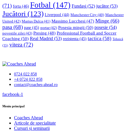
Fotbal
(147)
(71)
Fundași
(52)
jucător
(53)
forta
(46)
Jucători
(123)
Liverpool
(44)
Manchester
Manchester City
(40)
Minge
(66)
Massimo Lucchesi
(47)
United
(42)
Marius Dulca
(41)
pasa
(68)
Posesia mingii
(50)
posesie
(54)
pase
(45)
portar
(42)
Professional Football and Soccer
Presing
(48)
povestile zilei
(43)
tactica
(58)
Coaching
(50)
Real Madrid
(53)
rezistenta
(45)
Tehnică
viteza
(72)
(35)
0724 022 858
+4 0724 022 858
contact@coaches-ahead.ro
facebook-1
Meniu principal
Coaches Ahead
Articole de specialitate
Cursuri și seminarii