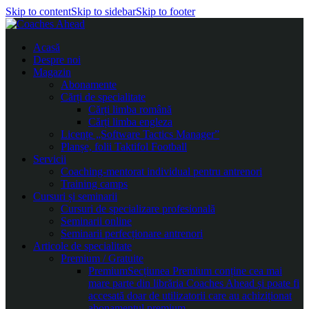
Skip to content
Skip to sidebar
Skip to footer
Acasă
Despre noi
Magazin
Abonamente
Cărți de specialitate
Cărți limba română
Cărți limba engleza
Licențe „Software Tactics Manager”
Planșe, folii Taktifol Football
Servicii
Coaching-mentorat individual pentru antrenori
Training camps
Cursuri și seminarii
Cursuri de specializare profesională
Seminarii online
Seminarii perfecționare antrenori
Articole de specialitate
Premium / Gratuite
Premium
Secțiunea Premium conține cea mai
mare parte din librăria Coaches Ahead și poate fi
accesată doar de utilizatorii care au achiziționat
abonamentul premium.