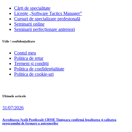
Cărți de specialitate
Licențe „Software Tactics Manager”
Cursuri de specializare profesională
Seminarii online
Seminarii perfecționare antrenori
Utile / confidențialitate
Contul meu
Politica de retur
Termeni și condiții
Politica de confidențialitate
Politica de cookie-uri
Ultimele articole
31/07/2026
Acreditarea Școlii Postliceale CRSSE Timișoara confirmă legalitatea și calitatea
programului de formare a antrenorilor