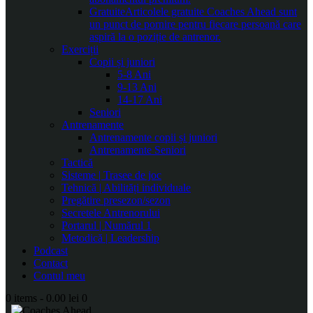
Gratuite
Articolele gratuite Coaches Ahead sunt
un punct de pornire pentru fiecare persoană care
aspiră la o poziție de antrenor.
Exerciții
Copii și juniori
5-8 Ani
9-13 Ani
14-17 Ani
Seniori
Antrenamente
Antrenamente copii și juniori
Antrenamente Seniori
Tactică
Sisteme | Trasee de joc
Tehnică | Abilități individuale
Pregătire presezon/sezon
Secretele Antrenorului
Portarul | Numărul 1
Metodică | Leadership
Podcast
Contact
Contul meu
0 items
-
0.00 lei
0