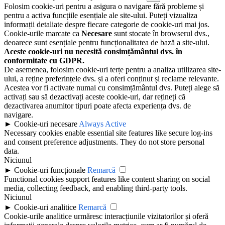
Folosim cookie-uri pentru a asigura o navigare fără probleme și
pentru a activa funcțiile esențiale ale site-ului. Puteți vizualiza
informații detaliate despre fiecare categorie de cookie-uri mai jos.
Cookie-urile marcate ca
Necesare
sunt stocate în browserul dvs.,
deoarece sunt esențiale pentru funcționalitatea de bază a site-ului.
Aceste cookie-uri nu necesită consimțământul dvs. în
conformitate cu GDPR.
De asemenea, folosim cookie-uri terțe pentru a analiza utilizarea site-
ului, a reține preferințele dvs. și a oferi conținut și reclame relevante.
Acestea vor fi activate numai cu consimțământul dvs. Puteți alege să
activați sau să dezactivați aceste cookie-uri, dar rețineți că
dezactivarea anumitor tipuri poate afecta experiența dvs. de
navigare.
►
Cookie-uri necesare
Always Active
Necessary cookies enable essential site features like secure log-ins
and consent preference adjustments. They do not store personal
data.
Niciunul
►
Cookie-uri funcționale
Remarcă
Functional cookies support features like content sharing on social
media, collecting feedback, and enabling third-party tools.
Niciunul
►
Cookie-uri analitice
Remarcă
Cookie-urile analitice urmăresc interacțiunile vizitatorilor și oferă