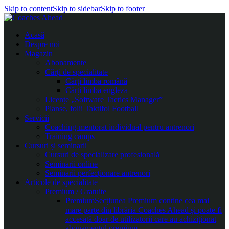
Skip to content
Skip to sidebar
Skip to footer
Acasă
Despre noi
Magazin
Abonamente
Cărți de specialitate
Cărți limba română
Cărți limba engleza
Licențe „Software Tactics Manager”
Planșe, folii Taktifol Football
Servicii
Coaching-mentorat individual pentru antrenori
Training camps
Cursuri și seminarii
Cursuri de specializare profesională
Seminarii online
Seminarii perfecționare antrenori
Articole de specialitate
Premium / Gratuite
Premium
Secțiunea Premium conține cea mai
mare parte din librăria Coaches Ahead și poate fi
accesată doar de utilizatorii care au achiziționat
abonamentul premium.