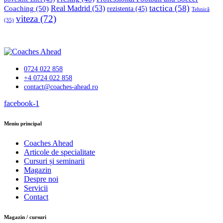
tactica
(58)
Coaching
(50)
Real Madrid
(53)
rezistenta
(45)
Tehnică
viteza
(72)
(35)
0724 022 858
+4 0724 022 858
contact@coaches-ahead.ro
facebook-1
Meniu principal
Coaches Ahead
Articole de specialitate
Cursuri și seminarii
Magazin
Despre noi
Servicii
Contact
Magazin / cursuri