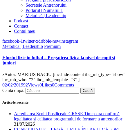
Secretele Antrenorului
Portarul | Numărul 1
Metodică | Leadership
Podcast
Contact
Contul meu
facebook-1
twitter-x
dribble-new
instagram
Metodică | Leadership
Premium
Efortul fizic in fotbal – Pregatirea fizica la nivel de copii si
juniori
zAutor: MARIUS BACIU [ihc-hide-content ihc_mb_type=”show”
ihc_mb_who=”2″ ihc_mb_template=”3″ ] …
02/02/2019
92
Views
0
Likes
0
Comments
Caută după:
Articole recente
Acreditarea Școlii Postliceale CRSSE Timișoara confirmă
legalitatea și calitatea programului de formare a antrenorilor
31/07/2026
CONEXIUNILE – LEGĂTURILE ÎNTRE JUCĂTORI,