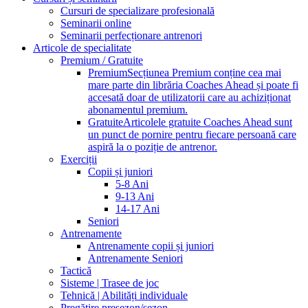
Cursuri de specializare profesională
Seminarii online
Seminarii perfecționare antrenori
Articole de specialitate
Premium / Gratuite
Premium
Secțiunea Premium conține cea mai
mare parte din librăria Coaches Ahead și poate fi
accesată doar de utilizatorii care au achiziționat
abonamentul premium.
Gratuite
Articolele gratuite Coaches Ahead sunt
un punct de pornire pentru fiecare persoană care
aspiră la o poziție de antrenor.
Exerciții
Copii și juniori
5-8 Ani
9-13 Ani
14-17 Ani
Seniori
Antrenamente
Antrenamente copii și juniori
Antrenamente Seniori
Tactică
Sisteme | Trasee de joc
Tehnică | Abilități individuale
Pregătire presezon/sezon