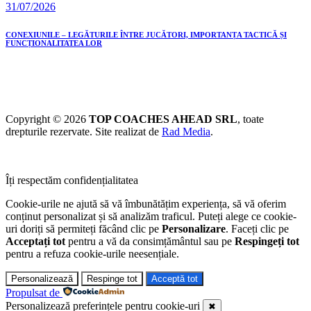
31/07/2026
CONEXIUNILE – LEGĂTURILE ÎNTRE JUCĂTORI, IMPORTANȚA TACTICĂ ȘI
FUNCȚIONALITATEA LOR
Copyright © 2026
TOP COACHES AHEAD SRL
, toate
drepturile rezervate. Site realizat de
Rad Media
.
Îți respectăm confidențialitatea
Cookie-urile ne ajută să vă îmbunătățim experiența, să vă oferim
conținut personalizat și să analizăm traficul. Puteți alege ce cookie-
uri doriți să permiteți făcând clic pe
Personalizare
. Faceți clic pe
Acceptați tot
pentru a vă da consimțământul sau pe
Respingeți tot
pentru a refuza cookie-urile neesențiale.
Personalizează
Respinge tot
Acceptă tot
Propulsat de
Personalizează preferințele pentru cookie-uri
✖