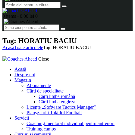
0 items
-
0.00 lei
0
Tag: HORATIU BACIU
Acasă
Toate articolele
Tag: HORATIU BACIU
Close
Acasă
Despre noi
Magazin
Abonamente
Cărți de specialitate
Cărți limba română
Cărți limba engleza
Licențe „Software Tactics Manager”
Planșe, folii Taktifol Football
Servicii
Coaching-mentorat individual pentru antrenori
Training camps
Cursuri și seminarii