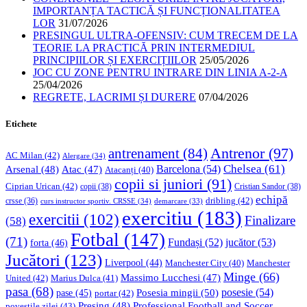
IMPORTANȚA TACTICĂ ȘI FUNCȚIONALITATEA
LOR
31/07/2026
PRESINGUL ULTRA-OFENSIV: CUM TRECEM DE LA
TEORIE LA PRACTICĂ PRIN INTERMEDIUL
PRINCIPIILOR ȘI EXERCIȚIILOR
25/05/2026
JOC CU ZONE PENTRU INTRARE DIN LINIA A-2-A
25/04/2026
REGRETE, LACRIMI ȘI DURERE
07/04/2026
Etichete
Antrenor
(97)
antrenament
(84)
AC Milan
(42)
Alergare
(34)
Chelsea
(61)
Barcelona
(54)
Arsenal
(48)
Atac
(47)
Atacanți
(40)
copii si juniori
(91)
Ciprian Urican
(42)
copii
(38)
Cristian Sandor
(38)
echipă
dribling
(42)
crsse
(36)
curs instructor sportiv. CRSSE
(34)
demarcare
(33)
exercitiu
(183)
exercitii
(102)
Finalizare
(58)
Fotbal
(147)
(71)
Fundași
(52)
jucător
(53)
forta
(46)
Jucători
(123)
Liverpool
(44)
Manchester
Manchester City
(40)
Minge
(66)
Massimo Lucchesi
(47)
United
(42)
Marius Dulca
(41)
pasa
(68)
Posesia mingii
(50)
posesie
(54)
pase
(45)
portar
(42)
Professional Football and Soccer
Presing
(48)
povestile zilei
(43)