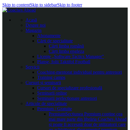
Skip to content
Skip to sidebar
Skip to footer
Acasă
Despre noi
Magazin
Abonamente
Cărți de specialitate
Cărți limba română
Cărți limba engleza
Licențe „Software Tactics Manager”
Planșe, folii Taktifol Football
Servicii
Coaching-mentorat individual pentru antrenori
Training camps
Cursuri și seminarii
Cursuri de specializare profesională
Seminarii online
Seminarii perfecționare antrenori
Articole de specialitate
Premium / Gratuite
Premium
Secțiunea Premium conține cea
mai mare parte din librăria Coaches Ahead
și poate fi accesată doar de utilizatorii care
au achiziționat abonamentul premium.