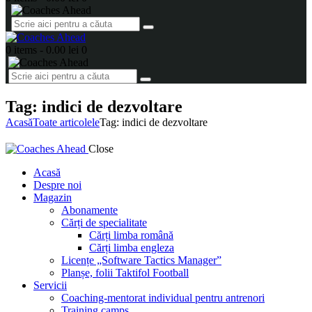
0 items
-
0.00 lei
0
Tag: indici de dezvoltare
Acasă
Toate articolele
Tag: indici de dezvoltare
Close
Acasă
Despre noi
Magazin
Abonamente
Cărți de specialitate
Cărți limba română
Cărți limba engleza
Licențe „Software Tactics Manager”
Planșe, folii Taktifol Football
Servicii
Coaching-mentorat individual pentru antrenori
Training camps