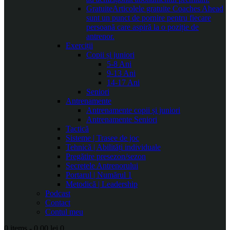
Gratuite
Articolele gratuite Coaches Ahead
sunt un punct de pornire pentru fiecare
persoană care aspiră la o poziție de
antrenor.
Exerciții
Copii și juniori
5-8 Ani
9-13 Ani
14-17 Ani
Seniori
Antrenamente
Antrenamente copii și juniori
Antrenamente Seniori
Tactică
Sisteme | Trasee de joc
Tehnică | Abilități individuale
Pregătire presezon/sezon
Secretele Antrenorului
Portarul | Numărul 1
Metodică | Leadership
Podcast
Contact
Contul meu
0 items
-
0.00 lei
0