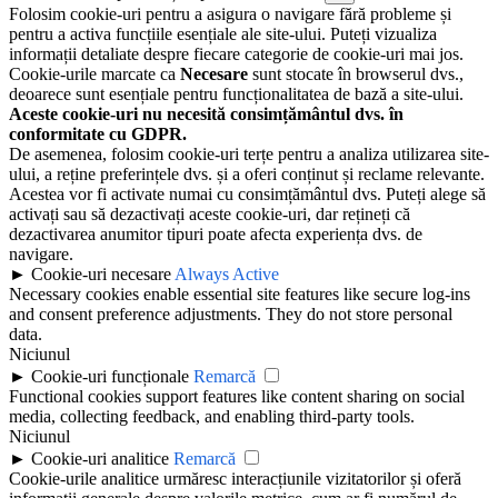
Folosim cookie-uri pentru a asigura o navigare fără probleme și
pentru a activa funcțiile esențiale ale site-ului. Puteți vizualiza
informații detaliate despre fiecare categorie de cookie-uri mai jos.
Cookie-urile marcate ca
Necesare
sunt stocate în browserul dvs.,
deoarece sunt esențiale pentru funcționalitatea de bază a site-ului.
Aceste cookie-uri nu necesită consimțământul dvs. în
conformitate cu GDPR.
De asemenea, folosim cookie-uri terțe pentru a analiza utilizarea site-
ului, a reține preferințele dvs. și a oferi conținut și reclame relevante.
Acestea vor fi activate numai cu consimțământul dvs. Puteți alege să
activați sau să dezactivați aceste cookie-uri, dar rețineți că
dezactivarea anumitor tipuri poate afecta experiența dvs. de
navigare.
►
Cookie-uri necesare
Always Active
Necessary cookies enable essential site features like secure log-ins
and consent preference adjustments. They do not store personal
data.
Niciunul
►
Cookie-uri funcționale
Remarcă
Functional cookies support features like content sharing on social
media, collecting feedback, and enabling third-party tools.
Niciunul
►
Cookie-uri analitice
Remarcă
Cookie-urile analitice urmăresc interacțiunile vizitatorilor și oferă