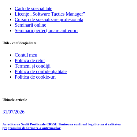
Cărți de specialitate
Licențe „Software Tactics Manager”
Cursuri de specializare profesională
Seminarii online
Seminarii perfecționare antrenori
Utile / confidențialitate
Contul meu
Politica de retur
Termeni și condiții
Politica de confidențialitate
Politica de cookie-uri
Ultimele articole
31/07/2026
Acreditarea Școlii Postliceale CRSSE Timișoara confirmă legalitatea și calitatea
programului de formare a antrenorilor