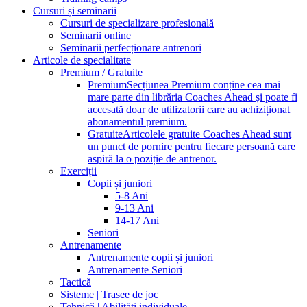
Cursuri și seminarii
Cursuri de specializare profesională
Seminarii online
Seminarii perfecționare antrenori
Articole de specialitate
Premium / Gratuite
Premium
Secțiunea Premium conține cea mai
mare parte din librăria Coaches Ahead și poate fi
accesată doar de utilizatorii care au achiziționat
abonamentul premium.
Gratuite
Articolele gratuite Coaches Ahead sunt
un punct de pornire pentru fiecare persoană care
aspiră la o poziție de antrenor.
Exerciții
Copii și juniori
5-8 Ani
9-13 Ani
14-17 Ani
Seniori
Antrenamente
Antrenamente copii și juniori
Antrenamente Seniori
Tactică
Sisteme | Trasee de joc
Tehnică | Abilități individuale