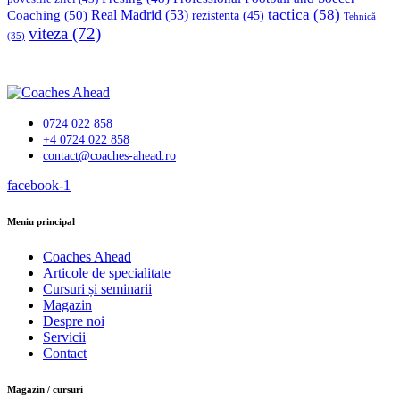
tactica
(58)
Coaching
(50)
Real Madrid
(53)
rezistenta
(45)
Tehnică
viteza
(72)
(35)
0724 022 858
+4 0724 022 858
contact@coaches-ahead.ro
facebook-1
Meniu principal
Coaches Ahead
Articole de specialitate
Cursuri și seminarii
Magazin
Despre noi
Servicii
Contact
Magazin / cursuri