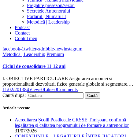
Pregătire presezon/sezon
Secretele Antrenorului
Portarul | Numărul 1
Metodică | Leadership
Podcast
Contact
Contul meu
facebook-1
twitter-x
dribble-new
instagram
Metodică | Leadership
Premium
Ciclul de consolidare 11-12 ani
I. OBIECTIVE PARTICULARE Asigurarea armoniei si
proportionalitatii dezvoltarii fizice generale globale si segmentare.…
11/02/2013
84
Views
0
Likes
0
Comments
Caută după:
Articole recente
Acreditarea Școlii Postliceale CRSSE Timișoara confirmă
legalitatea și calitatea programului de formare a antrenorilor
31/07/2026
CONEXIUNILE – LEGĂTURILE ÎNTRE JUCĂTORI,