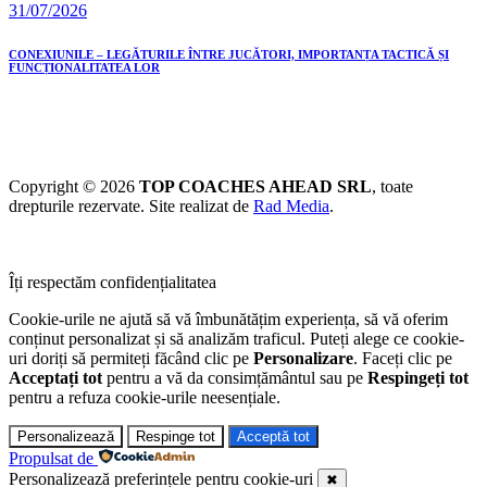
31/07/2026
CONEXIUNILE – LEGĂTURILE ÎNTRE JUCĂTORI, IMPORTANȚA TACTICĂ ȘI
FUNCȚIONALITATEA LOR
Copyright © 2026
TOP COACHES AHEAD SRL
, toate
drepturile rezervate. Site realizat de
Rad Media
.
Îți respectăm confidențialitatea
Cookie-urile ne ajută să vă îmbunătățim experiența, să vă oferim
conținut personalizat și să analizăm traficul. Puteți alege ce cookie-
uri doriți să permiteți făcând clic pe
Personalizare
. Faceți clic pe
Acceptați tot
pentru a vă da consimțământul sau pe
Respingeți tot
pentru a refuza cookie-urile neesențiale.
Personalizează
Respinge tot
Acceptă tot
Propulsat de
Personalizează preferințele pentru cookie-uri
✖