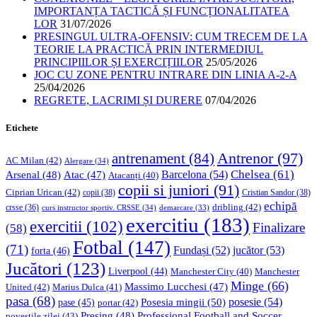
IMPORTANȚA TACTICĂ ȘI FUNCȚIONALITATEA
LOR
31/07/2026
PRESINGUL ULTRA-OFENSIV: CUM TRECEM DE LA
TEORIE LA PRACTICĂ PRIN INTERMEDIUL
PRINCIPIILOR ȘI EXERCIȚIILOR
25/05/2026
JOC CU ZONE PENTRU INTRARE DIN LINIA A-2-A
25/04/2026
REGRETE, LACRIMI ȘI DURERE
07/04/2026
Etichete
Antrenor
(97)
antrenament
(84)
AC Milan
(42)
Alergare
(34)
Chelsea
(61)
Barcelona
(54)
Arsenal
(48)
Atac
(47)
Atacanți
(40)
copii si juniori
(91)
Ciprian Urican
(42)
copii
(38)
Cristian Sandor
(38)
echipă
dribling
(42)
crsse
(36)
curs instructor sportiv. CRSSE
(34)
demarcare
(33)
exercitiu
(183)
exercitii
(102)
Finalizare
(58)
Fotbal
(147)
(71)
Fundași
(52)
jucător
(53)
forta
(46)
Jucători
(123)
Liverpool
(44)
Manchester
Manchester City
(40)
Minge
(66)
Massimo Lucchesi
(47)
United
(42)
Marius Dulca
(41)
pasa
(68)
Posesia mingii
(50)
posesie
(54)
pase
(45)
portar
(42)
Professional Football and Soccer
Presing
(48)
povestile zilei
(43)