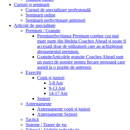
Cursuri și seminarii
Cursuri de specializare profesională
Seminarii online
Seminarii perfecționare antrenori
Articole de specialitate
Premium / Gratuite
Premium
Secțiunea Premium conține cea mai
mare parte din librăria Coaches Ahead și poate fi
accesată doar de utilizatorii care au achiziționat
abonamentul premium.
Gratuite
Articolele gratuite Coaches Ahead sunt
un punct de pornire pentru fiecare persoană care
aspiră la o poziție de antrenor.
Exerciții
Copii și juniori
5-8 Ani
9-13 Ani
14-17 Ani
Seniori
Antrenamente
Antrenamente copii și juniori
Antrenamente Seniori
Tactică
Sisteme | Trasee de joc
Tehnică | Abilități individuale