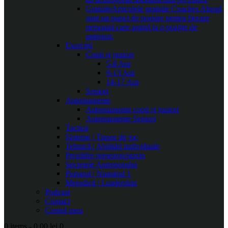
Gratuite
Articolele gratuite Coaches Ahead
sunt un punct de pornire pentru fiecare
persoană care aspiră la o poziție de
antrenor.
Exerciții
Copii și juniori
5-8 Ani
9-13 Ani
14-17 Ani
Seniori
Antrenamente
Antrenamente copii și juniori
Antrenamente Seniori
Tactică
Sisteme | Trasee de joc
Tehnică | Abilități individuale
Pregătire presezon/sezon
Secretele Antrenorului
Portarul | Numărul 1
Metodică | Leadership
Podcast
Contact
Contul meu
0 items
-
0.00 lei
0