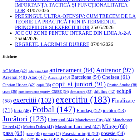
IMPORTANȚA TACTICĂ ȘI FUNCȚIONALITATEA
LOR
31/07/2026
PRESINGUL ULTRA-OFENSIV: CUM TRECEM DE LA
TEORIE LA PRACTICĂ PRIN INTERMEDIUL
PRINCIPIILOR ȘI EXERCIȚIILOR
25/05/2026
JOC CU ZONE PENTRU INTRARE DIN LINIA A-2-A
25/04/2026
REGRETE, LACRIMI ȘI DURERE
07/04/2026
Etichete
Antrenor
(97)
antrenament
(84)
AC Milan
(42)
Alergare
(34)
Chelsea
(61)
Barcelona
(54)
Arsenal
(48)
Atac
(47)
Atacanți
(40)
copii si juniori
(91)
Ciprian Urican
(42)
copii
(38)
Cristian Sandor
(38)
echipă
dribling
(42)
crsse
(36)
curs instructor sportiv. CRSSE
(34)
demarcare
(33)
exercitiu
(183)
exercitii
(102)
Finalizare
(58)
Fotbal
(147)
(71)
Fundași
(52)
jucător
(53)
forta
(46)
Jucători
(123)
Liverpool
(44)
Manchester
Manchester City
(40)
Minge
(66)
Massimo Lucchesi
(47)
United
(42)
Marius Dulca
(41)
pasa
(68)
Posesia mingii
(50)
posesie
(54)
pase
(45)
portar
(42)
Professional Football and Soccer
Presing
(48)
povestile zilei
(43)