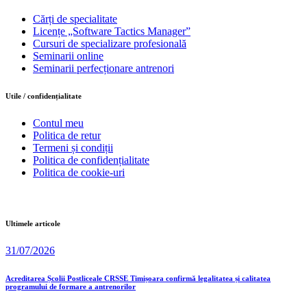
Cărți de specialitate
Licențe „Software Tactics Manager”
Cursuri de specializare profesională
Seminarii online
Seminarii perfecționare antrenori
Utile / confidențialitate
Contul meu
Politica de retur
Termeni și condiții
Politica de confidențialitate
Politica de cookie-uri
Ultimele articole
31/07/2026
Acreditarea Școlii Postliceale CRSSE Timișoara confirmă legalitatea și calitatea
programului de formare a antrenorilor