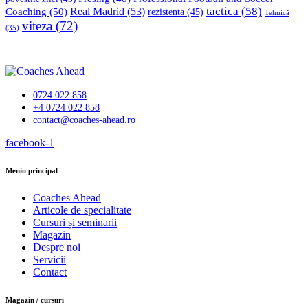
tactica
(58)
Coaching
(50)
Real Madrid
(53)
rezistenta
(45)
Tehnică
viteza
(72)
(35)
0724 022 858
+4 0724 022 858
contact@coaches-ahead.ro
facebook-1
Meniu principal
Coaches Ahead
Articole de specialitate
Cursuri și seminarii
Magazin
Despre noi
Servicii
Contact
Magazin / cursuri