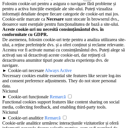
Folosim cookie-uri pentru a asigura o navigare fără probleme și
pentru a activa funcțiile esențiale ale site-ului. Puteți vizualiza
informații detaliate despre fiecare categorie de cookie-uri mai jos.
Cookie-urile marcate ca
Necesare
sunt stocate în browserul dvs.,
deoarece sunt esențiale pentru funcționalitatea de bază a site-ului.
Aceste cookie-uri nu necesită consimțământul dvs. în
conformitate cu GDPR.
De asemenea, folosim cookie-uri terțe pentru a analiza utilizarea site-
ului, a reține preferințele dvs. și a oferi conținut și reclame relevante.
Acestea vor fi activate numai cu consimțământul dvs. Puteți alege să
activați sau să dezactivați aceste cookie-uri, dar rețineți că
dezactivarea anumitor tipuri poate afecta experiența dvs. de
navigare.
►
Cookie-uri necesare
Always Active
Necessary cookies enable essential site features like secure log-ins
and consent preference adjustments. They do not store personal
data.
Niciunul
►
Cookie-uri funcționale
Remarcă
Functional cookies support features like content sharing on social
media, collecting feedback, and enabling third-party tools.
Niciunul
►
Cookie-uri analitice
Remarcă
Cookie-urile analitice urmăresc interacțiunile vizitatorilor și oferă