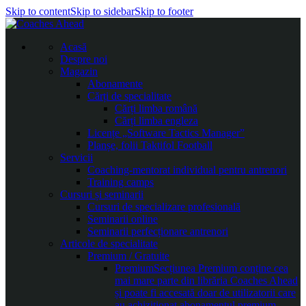
Skip to content
Skip to sidebar
Skip to footer
Acasă
Despre noi
Magazin
Abonamente
Cărți de specialitate
Cărți limba română
Cărți limba engleza
Licențe „Software Tactics Manager”
Planșe, folii Taktifol Football
Servicii
Coaching-mentorat individual pentru antrenori
Training camps
Cursuri și seminarii
Cursuri de specializare profesională
Seminarii online
Seminarii perfecționare antrenori
Articole de specialitate
Premium / Gratuite
Premium
Secțiunea Premium conține cea
mai mare parte din librăria Coaches Ahead
și poate fi accesată doar de utilizatorii care
au achiziționat abonamentul premium.