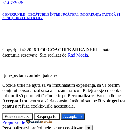
31/07/2026
CONEXIUNILE – LEGĂTURILE ÎNTRE JUCĂTORI, IMPORTANȚA TACTICĂ ȘI
FUNCȚIONALITATEA LOR
Copyright © 2026
TOP COACHES AHEAD SRL
, toate
drepturile rezervate. Site realizat de
Rad Media
.
Îți respectăm confidențialitatea
Cookie-urile ne ajută să vă îmbunătățim experiența, să vă oferim
conținut personalizat și să analizăm traficul. Puteți alege ce cookie-
uri doriți să permiteți făcând clic pe
Personalizare
. Faceți clic pe
Acceptați tot
pentru a vă da consimțământul sau pe
Respingeți tot
pentru a refuza cookie-urile neesențiale.
Personalizează
Respinge tot
Acceptă tot
Propulsat de
Personalizează preferințele pentru cookie-uri
✖