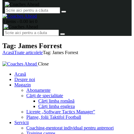
0 items
-
0.00 lei
0
Tag: James Forrest
Acasă
Toate articolele
Tag: James Forrest
Close
Acasă
Despre noi
Magazin
Abonamente
Cărți de specialitate
Cărți limba română
Cărți limba engleza
Licențe „Software Tactics Manager”
Planșe, folii Taktifol Football
Servicii
Coaching-mentorat individual pentru antrenori
Training camps