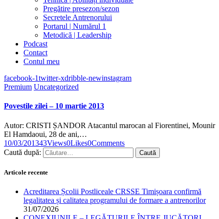
Pregătire presezon/sezon
Secretele Antrenorului
Portarul | Numărul 1
Metodică | Leadership
Podcast
Contact
Contul meu
facebook-1
twitter-x
dribble-new
instagram
Premium
Uncategorized
Povestile zilei – 10 martie 2013
Autor: CRISTI ȘANDOR Atacantul marocan al Fiorentinei, Mounir
El Hamdaoui, 28 de ani,…
10/03/2013
43
Views
0
Likes
0
Comments
Caută după:
Articole recente
Acreditarea Școlii Postliceale CRSSE Timișoara confirmă
legalitatea și calitatea programului de formare a antrenorilor
31/07/2026
CONEXIUNILE – LEGĂTURILE ÎNTRE JUCĂTORI,