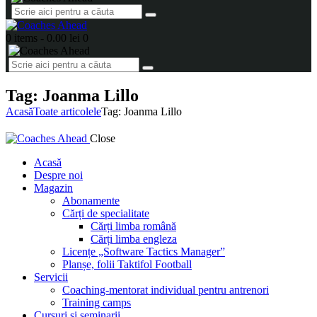
0 items
-
0.00 lei
0
Tag: Joanma Lillo
Acasă
Toate articolele
Tag: Joanma Lillo
Close
Acasă
Despre noi
Magazin
Abonamente
Cărți de specialitate
Cărți limba română
Cărți limba engleza
Licențe „Software Tactics Manager”
Planșe, folii Taktifol Football
Servicii
Coaching-mentorat individual pentru antrenori
Training camps
Cursuri și seminarii