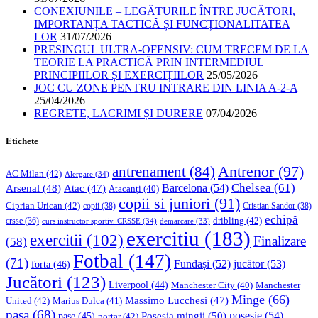
CONEXIUNILE – LEGĂTURILE ÎNTRE JUCĂTORI,
IMPORTANȚA TACTICĂ ȘI FUNCȚIONALITATEA
LOR
31/07/2026
PRESINGUL ULTRA-OFENSIV: CUM TRECEM DE LA
TEORIE LA PRACTICĂ PRIN INTERMEDIUL
PRINCIPIILOR ȘI EXERCIȚIILOR
25/05/2026
JOC CU ZONE PENTRU INTRARE DIN LINIA A-2-A
25/04/2026
REGRETE, LACRIMI ȘI DURERE
07/04/2026
Etichete
Antrenor
(97)
antrenament
(84)
AC Milan
(42)
Alergare
(34)
Chelsea
(61)
Barcelona
(54)
Arsenal
(48)
Atac
(47)
Atacanți
(40)
copii si juniori
(91)
Ciprian Urican
(42)
copii
(38)
Cristian Sandor
(38)
echipă
dribling
(42)
crsse
(36)
curs instructor sportiv. CRSSE
(34)
demarcare
(33)
exercitiu
(183)
exercitii
(102)
Finalizare
(58)
Fotbal
(147)
(71)
Fundași
(52)
jucător
(53)
forta
(46)
Jucători
(123)
Liverpool
(44)
Manchester
Manchester City
(40)
Minge
(66)
Massimo Lucchesi
(47)
United
(42)
Marius Dulca
(41)
pasa
(68)
Posesia mingii
(50)
posesie
(54)
pase
(45)
portar
(42)