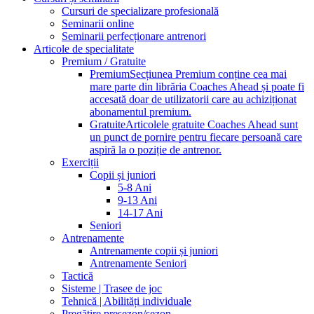
Cursuri de specializare profesională
Seminarii online
Seminarii perfecționare antrenori
Articole de specialitate
Premium / Gratuite
Premium
Secțiunea Premium conține cea mai
mare parte din librăria Coaches Ahead și poate fi
accesată doar de utilizatorii care au achiziționat
abonamentul premium.
Gratuite
Articolele gratuite Coaches Ahead sunt
un punct de pornire pentru fiecare persoană care
aspiră la o poziție de antrenor.
Exerciții
Copii și juniori
5-8 Ani
9-13 Ani
14-17 Ani
Seniori
Antrenamente
Antrenamente copii și juniori
Antrenamente Seniori
Tactică
Sisteme | Trasee de joc
Tehnică | Abilități individuale
Pregătire presezon/sezon