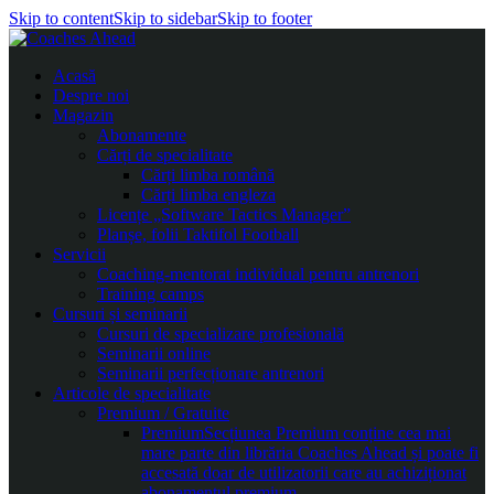
Skip to content
Skip to sidebar
Skip to footer
Acasă
Despre noi
Magazin
Abonamente
Cărți de specialitate
Cărți limba română
Cărți limba engleza
Licențe „Software Tactics Manager”
Planșe, folii Taktifol Football
Servicii
Coaching-mentorat individual pentru antrenori
Training camps
Cursuri și seminarii
Cursuri de specializare profesională
Seminarii online
Seminarii perfecționare antrenori
Articole de specialitate
Premium / Gratuite
Premium
Secțiunea Premium conține cea mai
mare parte din librăria Coaches Ahead și poate fi
accesată doar de utilizatorii care au achiziționat
abonamentul premium.