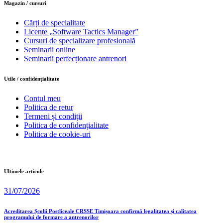
Magazin / cursuri
Cărți de specialitate
Licențe „Software Tactics Manager”
Cursuri de specializare profesională
Seminarii online
Seminarii perfecționare antrenori
Utile / confidențialitate
Contul meu
Politica de retur
Termeni și condiții
Politica de confidențialitate
Politica de cookie-uri
Ultimele articole
31/07/2026
Acreditarea Școlii Postliceale CRSSE Timișoara confirmă legalitatea și calitatea
programului de formare a antrenorilor