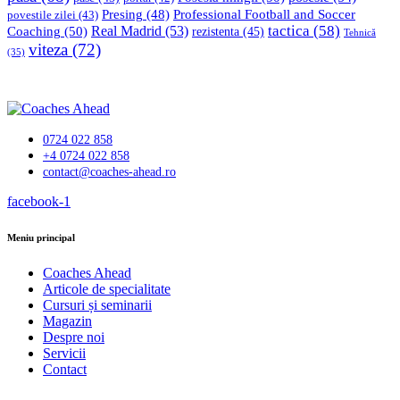
Professional Football and Soccer
Presing
(48)
povestile zilei
(43)
tactica
(58)
Coaching
(50)
Real Madrid
(53)
rezistenta
(45)
Tehnică
viteza
(72)
(35)
0724 022 858
+4 0724 022 858
contact@coaches-ahead.ro
facebook-1
Meniu principal
Coaches Ahead
Articole de specialitate
Cursuri și seminarii
Magazin
Despre noi
Servicii
Contact