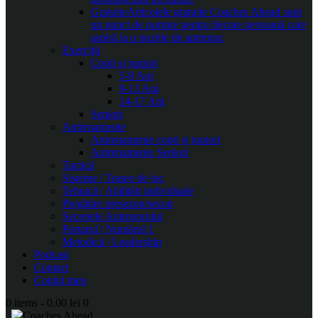
Gratuite
Articolele gratuite Coaches Ahead sunt
un punct de pornire pentru fiecare persoană care
aspiră la o poziție de antrenor.
Exerciții
Copii și juniori
5-8 Ani
9-13 Ani
14-17 Ani
Seniori
Antrenamente
Antrenamente copii și juniori
Antrenamente Seniori
Tactică
Sisteme | Trasee de joc
Tehnică | Abilități individuale
Pregătire presezon/sezon
Secretele Antrenorului
Portarul | Numărul 1
Metodică | Leadership
Podcast
Contact
Contul meu
0 items
-
0.00 lei
0