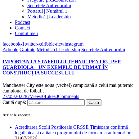
Secretele Antrenorului
Portarul | Numărul 1
Metodică | Leadership
Podcast
Contact
Contul meu
facebook-1
twitter-x
dribble-new
instagram
Articole
Gratuite
Metodică | Leadership
Secretele Antrenorului
IMPORTANȚA STAFFULUI TEHNIC PENTRU PEP
GUARDIOLA – UN EXEMPLU DE URMAT ÎN
CONSTRUCȚIA SUCCESULUI
Manchester City este noua (veche!) campioană a celui mai puternic
campionat de fotbal…
27/05/2022
87
Views
0
Likes
0
Comments
Caută după:
Articole recente
Acreditarea Școlii Postliceale CRSSE Timișoara confirmă
legalitatea și calitatea programului de formare a antrenorilor
31/07/2026