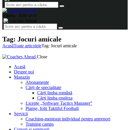
0 items
-
0.00 lei
0
Tag: Jocuri amicale
Acasă
Toate articolele
Tag: Jocuri amicale
Close
Acasă
Despre noi
Magazin
Abonamente
Cărți de specialitate
Cărți limba română
Cărți limba engleza
Licențe „Software Tactics Manager”
Planșe, folii Taktifol Football
Servicii
Coaching-mentorat individual pentru antrenori
Training camps
Cursuri și seminarii