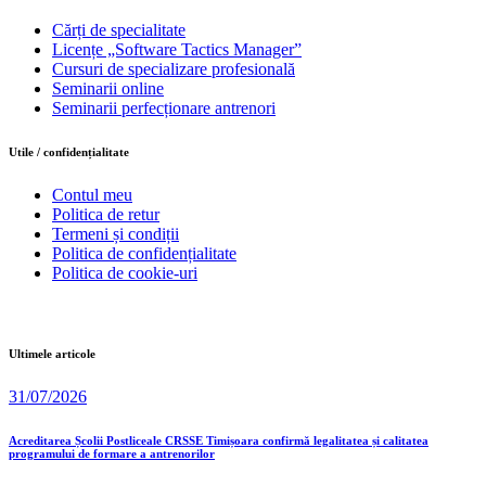
Cărți de specialitate
Licențe „Software Tactics Manager”
Cursuri de specializare profesională
Seminarii online
Seminarii perfecționare antrenori
Utile / confidențialitate
Contul meu
Politica de retur
Termeni și condiții
Politica de confidențialitate
Politica de cookie-uri
Ultimele articole
31/07/2026
Acreditarea Școlii Postliceale CRSSE Timișoara confirmă legalitatea și calitatea
programului de formare a antrenorilor