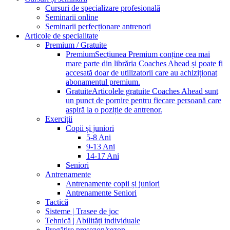
Cursuri de specializare profesională
Seminarii online
Seminarii perfecționare antrenori
Articole de specialitate
Premium / Gratuite
Premium
Secțiunea Premium conține cea mai
mare parte din librăria Coaches Ahead și poate fi
accesată doar de utilizatorii care au achiziționat
abonamentul premium.
Gratuite
Articolele gratuite Coaches Ahead sunt
un punct de pornire pentru fiecare persoană care
aspiră la o poziție de antrenor.
Exerciții
Copii și juniori
5-8 Ani
9-13 Ani
14-17 Ani
Seniori
Antrenamente
Antrenamente copii și juniori
Antrenamente Seniori
Tactică
Sisteme | Trasee de joc
Tehnică | Abilități individuale
Pregătire presezon/sezon