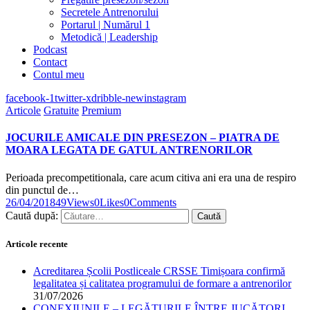
Secretele Antrenorului
Portarul | Numărul 1
Metodică | Leadership
Podcast
Contact
Contul meu
facebook-1
twitter-x
dribble-new
instagram
Articole
Gratuite
Premium
JOCURILE AMICALE DIN PRESEZON – PIATRA DE
MOARA LEGATA DE GATUL ANTRENORILOR
Perioada precompetitionala, care acum citiva ani era una de respiro
din punctul de…
26/04/2018
49
Views
0
Likes
0
Comments
Caută după:
Articole recente
Acreditarea Școlii Postliceale CRSSE Timișoara confirmă
legalitatea și calitatea programului de formare a antrenorilor
31/07/2026
CONEXIUNILE – LEGĂTURILE ÎNTRE JUCĂTORI,