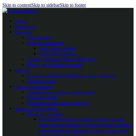
Skip to content
Skip to sidebar
Skip to footer
Acasă
Despre noi
Magazin
Abonamente
Cărți de specialitate
Cărți limba română
Cărți limba engleza
Licențe „Software Tactics Manager”
Planșe, folii Taktifol Football
Servicii
Coaching-mentorat individual pentru antrenori
Training camps
Cursuri și seminarii
Cursuri de specializare profesională
Seminarii online
Seminarii perfecționare antrenori
Articole de specialitate
Premium / Gratuite
Premium
Secțiunea Premium conține cea mai
mare parte din librăria Coaches Ahead și poate fi
accesată doar de utilizatorii care au achiziționat
abonamentul premium.