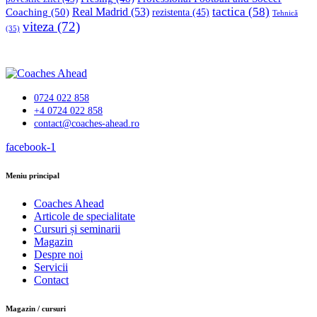
tactica
(58)
Coaching
(50)
Real Madrid
(53)
rezistenta
(45)
Tehnică
viteza
(72)
(35)
0724 022 858
+4 0724 022 858
contact@coaches-ahead.ro
facebook-1
Meniu principal
Coaches Ahead
Articole de specialitate
Cursuri și seminarii
Magazin
Despre noi
Servicii
Contact
Magazin / cursuri