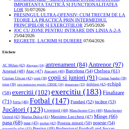
IMPORTANȚA TACTICĂ ȘI FUNCȚIONALITATEA
LOR
31/07/2026
PRESINGUL ULTRA-OFENSIV: CUM TRECEM DE LA
TEORIE LA PRACTICĂ PRIN INTERMEDIUL
PRINCIPIILOR ȘI EXERCIȚIILOR
25/05/2026
JOC CU ZONE PENTRU INTRARE DIN LINIA A-2-A
25/04/2026
REGRETE, LACRIMI ȘI DURERE
07/04/2026
Etichete
Antrenor
(97)
antrenament
(84)
AC Milan
(42)
Alergare
(34)
Chelsea
(61)
Barcelona
(54)
Arsenal
(48)
Atac
(47)
Atacanți
(40)
copii si juniori
(91)
Ciprian Urican
(42)
copii
(38)
Cristian Sandor
(38)
echipă
dribling
(42)
crsse
(36)
curs instructor sportiv. CRSSE
(34)
demarcare
(33)
exercitiu
(183)
exercitii
(102)
Finalizare
(58)
Fotbal
(147)
(71)
Fundași
(52)
jucător
(53)
forta
(46)
Jucători
(123)
Liverpool
(44)
Manchester
Manchester City
(40)
Minge
(66)
Massimo Lucchesi
(47)
United
(42)
Marius Dulca
(41)
pasa
(68)
Posesia mingii
(50)
posesie
(54)
pase
(45)
portar
(42)
Professional Football and Soccer
Presing
(48)
povestile zilei
(43)