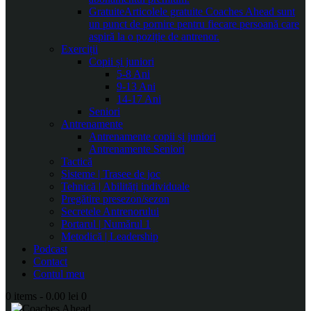
Gratuite
Articolele gratuite Coaches Ahead sunt
un punct de pornire pentru fiecare persoană care
aspiră la o poziție de antrenor.
Exerciții
Copii și juniori
5-8 Ani
9-13 Ani
14-17 Ani
Seniori
Antrenamente
Antrenamente copii și juniori
Antrenamente Seniori
Tactică
Sisteme | Trasee de joc
Tehnică | Abilități individuale
Pregătire presezon/sezon
Secretele Antrenorului
Portarul | Numărul 1
Metodică | Leadership
Podcast
Contact
Contul meu
0 items
-
0.00 lei
0