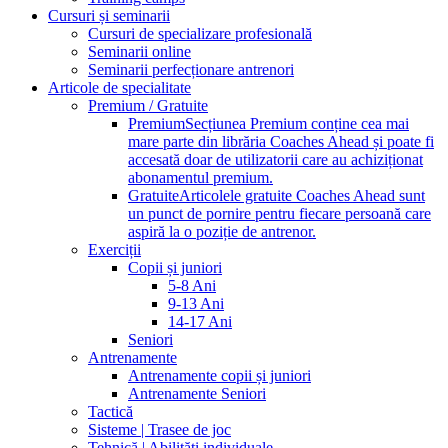
Cursuri și seminarii
Cursuri de specializare profesională
Seminarii online
Seminarii perfecționare antrenori
Articole de specialitate
Premium / Gratuite
Premium
Secțiunea Premium conține cea mai
mare parte din librăria Coaches Ahead și poate fi
accesată doar de utilizatorii care au achiziționat
abonamentul premium.
Gratuite
Articolele gratuite Coaches Ahead sunt
un punct de pornire pentru fiecare persoană care
aspiră la o poziție de antrenor.
Exerciții
Copii și juniori
5-8 Ani
9-13 Ani
14-17 Ani
Seniori
Antrenamente
Antrenamente copii și juniori
Antrenamente Seniori
Tactică
Sisteme | Trasee de joc
Tehnică | Abilități individuale