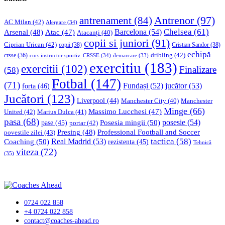
Antrenor
(97)
antrenament
(84)
AC Milan
(42)
Alergare
(34)
Chelsea
(61)
Barcelona
(54)
Arsenal
(48)
Atac
(47)
Atacanți
(40)
copii si juniori
(91)
Ciprian Urican
(42)
copii
(38)
Cristian Sandor
(38)
echipă
dribling
(42)
crsse
(36)
curs instructor sportiv. CRSSE
(34)
demarcare
(33)
exercitiu
(183)
exercitii
(102)
Finalizare
(58)
Fotbal
(147)
(71)
Fundași
(52)
jucător
(53)
forta
(46)
Jucători
(123)
Liverpool
(44)
Manchester
Manchester City
(40)
Minge
(66)
Massimo Lucchesi
(47)
United
(42)
Marius Dulca
(41)
pasa
(68)
Posesia mingii
(50)
posesie
(54)
pase
(45)
portar
(42)
Professional Football and Soccer
Presing
(48)
povestile zilei
(43)
tactica
(58)
Coaching
(50)
Real Madrid
(53)
rezistenta
(45)
Tehnică
viteza
(72)
(35)
0724 022 858
+4 0724 022 858
contact@coaches-ahead.ro