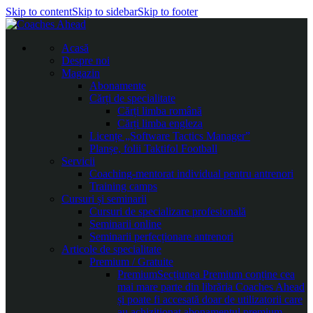
Skip to content
Skip to sidebar
Skip to footer
Acasă
Despre noi
Magazin
Abonamente
Cărți de specialitate
Cărți limba română
Cărți limba engleza
Licențe „Software Tactics Manager”
Planșe, folii Taktifol Football
Servicii
Coaching-mentorat individual pentru antrenori
Training camps
Cursuri și seminarii
Cursuri de specializare profesională
Seminarii online
Seminarii perfecționare antrenori
Articole de specialitate
Premium / Gratuite
Premium
Secțiunea Premium conține cea
mai mare parte din librăria Coaches Ahead
și poate fi accesată doar de utilizatorii care
au achiziționat abonamentul premium.