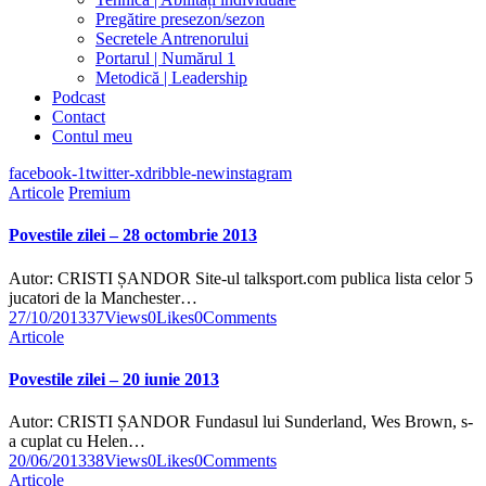
Pregătire presezon/sezon
Secretele Antrenorului
Portarul | Numărul 1
Metodică | Leadership
Podcast
Contact
Contul meu
facebook-1
twitter-x
dribble-new
instagram
Articole
Premium
Povestile zilei – 28 octombrie 2013
Autor: CRISTI ȘANDOR Site-ul talksport.com publica lista celor 5
jucatori de la Manchester…
27/10/2013
37
Views
0
Likes
0
Comments
Articole
Povestile zilei – 20 iunie 2013
Autor: CRISTI ȘANDOR Fundasul lui Sunderland, Wes Brown, s-
a cuplat cu Helen…
20/06/2013
38
Views
0
Likes
0
Comments
Articole