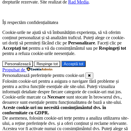
drepturile rezervate. Site realizat de
Rad Media
.
Îți respectăm confidențialitatea
Cookie-urile ne ajută să vă îmbunătățim experiența, să vă oferim
conținut personalizat și să analizăm traficul. Puteți alege ce cookie-
uri doriți să permiteți făcând clic pe
Personalizare
. Faceți clic pe
Acceptați tot
pentru a vă da consimțământul sau pe
Respingeți tot
pentru a refuza cookie-urile neesențiale.
Personalizează
Respinge tot
Acceptă tot
Propulsat de
Personalizează preferințele pentru cookie-uri
✖
Folosim cookie-uri pentru a asigura o navigare fără probleme și
pentru a activa funcțiile esențiale ale site-ului. Puteți vizualiza
informații detaliate despre fiecare categorie de cookie-uri mai jos.
Cookie-urile marcate ca
Necesare
sunt stocate în browserul dvs.,
deoarece sunt esențiale pentru funcționalitatea de bază a site-ului.
Aceste cookie-uri nu necesită consimțământul dvs. în
conformitate cu GDPR.
De asemenea, folosim cookie-uri terțe pentru a analiza utilizarea site-
ului, a reține preferințele dvs. și a oferi conținut și reclame relevante.
Acestea vor fi activate numai cu consimțământul dvs. Puteți alege să