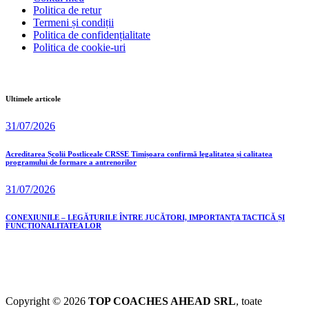
Politica de retur
Termeni și condiții
Politica de confidențialitate
Politica de cookie-uri
Ultimele articole
31/07/2026
Acreditarea Școlii Postliceale CRSSE Timișoara confirmă legalitatea și calitatea
programului de formare a antrenorilor
31/07/2026
CONEXIUNILE – LEGĂTURILE ÎNTRE JUCĂTORI, IMPORTANȚA TACTICĂ ȘI
FUNCȚIONALITATEA LOR
Copyright © 2026
TOP COACHES AHEAD SRL
, toate