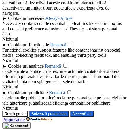
activați sau să dezactivați aceste cookie-uri, dar rețineți că
dezactivarea anumitor tipuri poate afecta experiența dvs. de
navigare.
►
Cookie-uri necesare
Always Active
Necessary cookies enable essential site features like secure log-ins
and consent preference adjustments. They do not store personal
data.
Niciunul
►
Cookie-uri funcționale
Remarcă
Functional cookies support features like content sharing on social
media, collecting feedback, and enabling third-party tools.
Niciunul
►
Cookie-uri analitice
Remarcă
Cookie-urile analitice urmăresc interacțiunile vizitatorilor și oferă
informații generale despre valorile metrice, cum ar fi numărul de
vizitatori, rata de respingere și sursele de trafic.
Niciunul
►
Cookie-uri publicitare
Remarcă
Cookie-urile publicitare oferă reclame personalizate pe baza vizitelor
tale anterioare și analizează eficiența campaniilor publicitare.
Niciunul
Respinge tot
Salvează preferințele
Acceptă tot
Propulsat de