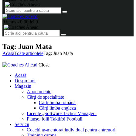
0 items
-
0.00 lei
0
Tag: Juan Mata
Acasă
Toate articolele
Tag: Juan Mata
Close
Acasă
Despre noi
Magazin
Abonamente
Cărți de specialitate
Cărți limba română
Cărți limba engleza
Licențe „Software Tactics Manager”
Planșe, folii Taktifol Football
Servicii
Coaching-mentorat individual pentru antrenori
Training camps