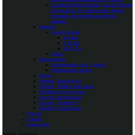
Gratuite
Articolele gratuite Coaches Ahead
sunt un punct de pornire pentru fiecare
persoană care aspiră la o poziție de
antrenor.
Exerciții
Copii și juniori
5-8 Ani
9-13 Ani
14-17 Ani
Seniori
Antrenamente
Antrenamente copii și juniori
Antrenamente Seniori
Tactică
Sisteme | Trasee de joc
Tehnică | Abilități individuale
Pregătire presezon/sezon
Secretele Antrenorului
Portarul | Numărul 1
Metodică | Leadership
Podcast
Contact
Contul meu
0 items
-
0.00 lei
0