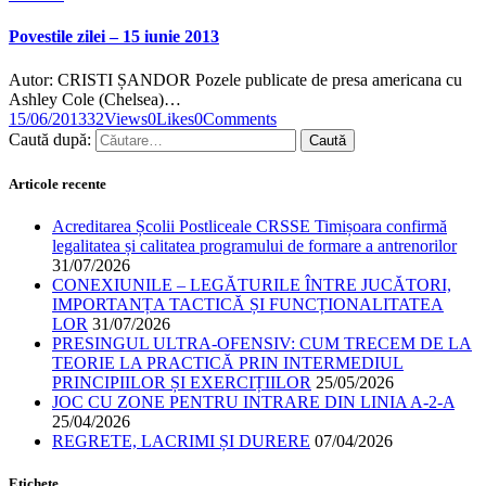
Povestile zilei – 15 iunie 2013
Autor: CRISTI ȘANDOR Pozele publicate de presa americana cu
Ashley Cole (Chelsea)…
15/06/2013
32
Views
0
Likes
0
Comments
Caută după:
Articole recente
Acreditarea Școlii Postliceale CRSSE Timișoara confirmă
legalitatea și calitatea programului de formare a antrenorilor
31/07/2026
CONEXIUNILE – LEGĂTURILE ÎNTRE JUCĂTORI,
IMPORTANȚA TACTICĂ ȘI FUNCȚIONALITATEA
LOR
31/07/2026
PRESINGUL ULTRA-OFENSIV: CUM TRECEM DE LA
TEORIE LA PRACTICĂ PRIN INTERMEDIUL
PRINCIPIILOR ȘI EXERCIȚIILOR
25/05/2026
JOC CU ZONE PENTRU INTRARE DIN LINIA A-2-A
25/04/2026
REGRETE, LACRIMI ȘI DURERE
07/04/2026
Etichete