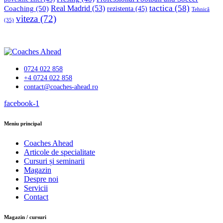
tactica
(58)
Coaching
(50)
Real Madrid
(53)
rezistenta
(45)
Tehnică
viteza
(72)
(35)
0724 022 858
+4 0724 022 858
contact@coaches-ahead.ro
facebook-1
Meniu principal
Coaches Ahead
Articole de specialitate
Cursuri și seminarii
Magazin
Despre noi
Servicii
Contact
Magazin / cursuri