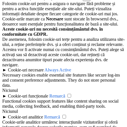
Folosim cookie-uri pentru a asigura o navigare fără probleme și
pentru a activa funcțiile esențiale ale site-ului. Puteți vizualiza
informații detaliate despre fiecare categorie de cookie-uri mai jos.
Cookie-urile marcate ca
Necesare
sunt stocate în browserul dvs.,
deoarece sunt esențiale pentru funcționalitatea de bază a site-ului.
Aceste cookie-uri nu necesită consimțământul dvs. în
conformitate cu GDPR.
De asemenea, folosim cookie-uri terțe pentru a analiza utilizarea site-
ului, a reține preferințele dvs. și a oferi conținut și reclame relevante.
Acestea vor fi activate numai cu consimțământul dvs. Puteți alege să
activați sau să dezactivați aceste cookie-uri, dar rețineți că
dezactivarea anumitor tipuri poate afecta experiența dvs. de
navigare.
►
Cookie-uri necesare
Always Active
Necessary cookies enable essential site features like secure log-ins
and consent preference adjustments. They do not store personal
data.
Niciunul
►
Cookie-uri funcționale
Remarcă
Functional cookies support features like content sharing on social
media, collecting feedback, and enabling third-party tools.
Niciunul
►
Cookie-uri analitice
Remarcă
Cookie-urile analitice urmăresc interacțiunile vizitatorilor și oferă