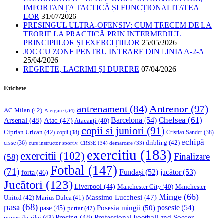
IMPORTANȚA TACTICĂ ȘI FUNCȚIONALITATEA
LOR
31/07/2026
PRESINGUL ULTRA-OFENSIV: CUM TRECEM DE LA
TEORIE LA PRACTICĂ PRIN INTERMEDIUL
PRINCIPIILOR ȘI EXERCIȚIILOR
25/05/2026
JOC CU ZONE PENTRU INTRARE DIN LINIA A-2-A
25/04/2026
REGRETE, LACRIMI ȘI DURERE
07/04/2026
Etichete
Antrenor
(97)
antrenament
(84)
AC Milan
(42)
Alergare
(34)
Chelsea
(61)
Barcelona
(54)
Arsenal
(48)
Atac
(47)
Atacanți
(40)
copii si juniori
(91)
Ciprian Urican
(42)
copii
(38)
Cristian Sandor
(38)
echipă
dribling
(42)
crsse
(36)
curs instructor sportiv. CRSSE
(34)
demarcare
(33)
exercitiu
(183)
exercitii
(102)
Finalizare
(58)
Fotbal
(147)
(71)
Fundași
(52)
jucător
(53)
forta
(46)
Jucători
(123)
Liverpool
(44)
Manchester
Manchester City
(40)
Minge
(66)
Massimo Lucchesi
(47)
United
(42)
Marius Dulca
(41)
pasa
(68)
Posesia mingii
(50)
posesie
(54)
pase
(45)
portar
(42)
Professional Football and Soccer
Presing
(48)
povestile zilei
(43)