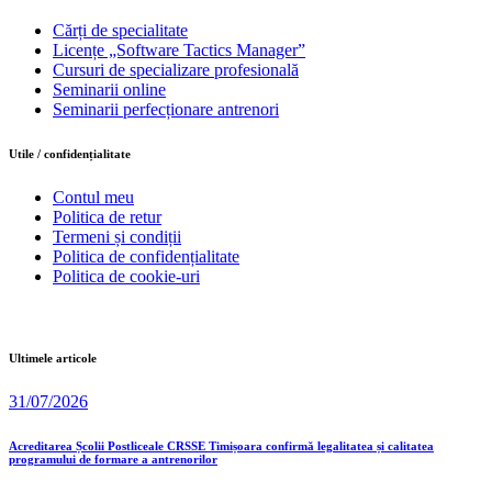
Cărți de specialitate
Licențe „Software Tactics Manager”
Cursuri de specializare profesională
Seminarii online
Seminarii perfecționare antrenori
Utile / confidențialitate
Contul meu
Politica de retur
Termeni și condiții
Politica de confidențialitate
Politica de cookie-uri
Ultimele articole
31/07/2026
Acreditarea Școlii Postliceale CRSSE Timișoara confirmă legalitatea și calitatea
programului de formare a antrenorilor