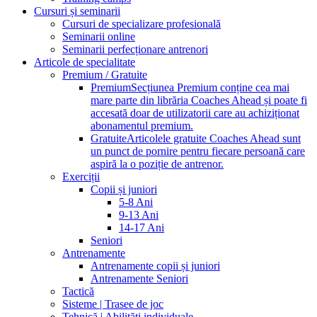
Cursuri și seminarii
Cursuri de specializare profesională
Seminarii online
Seminarii perfecționare antrenori
Articole de specialitate
Premium / Gratuite
Premium
Secțiunea Premium conține cea mai
mare parte din librăria Coaches Ahead și poate fi
accesată doar de utilizatorii care au achiziționat
abonamentul premium.
Gratuite
Articolele gratuite Coaches Ahead sunt
un punct de pornire pentru fiecare persoană care
aspiră la o poziție de antrenor.
Exerciții
Copii și juniori
5-8 Ani
9-13 Ani
14-17 Ani
Seniori
Antrenamente
Antrenamente copii și juniori
Antrenamente Seniori
Tactică
Sisteme | Trasee de joc
Tehnică | Abilități individuale