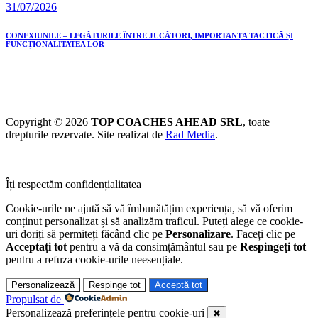
31/07/2026
CONEXIUNILE – LEGĂTURILE ÎNTRE JUCĂTORI, IMPORTANȚA TACTICĂ ȘI
FUNCȚIONALITATEA LOR
Copyright © 2026
TOP COACHES AHEAD SRL
, toate
drepturile rezervate. Site realizat de
Rad Media
.
Îți respectăm confidențialitatea
Cookie-urile ne ajută să vă îmbunătățim experiența, să vă oferim
conținut personalizat și să analizăm traficul. Puteți alege ce cookie-
uri doriți să permiteți făcând clic pe
Personalizare
. Faceți clic pe
Acceptați tot
pentru a vă da consimțământul sau pe
Respingeți tot
pentru a refuza cookie-urile neesențiale.
Personalizează
Respinge tot
Acceptă tot
Propulsat de
Personalizează preferințele pentru cookie-uri
✖