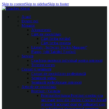
Skip to content
Skip to sidebar
Skip to footer
Acasă
Despre noi
Magazin
Abonamente
Cărți de specialitate
Cărți limba română
Cărți limba engleza
Licențe „Software Tactics Manager”
Planșe, folii Taktifol Football
Servicii
Coaching-mentorat individual pentru antrenori
Training camps
Cursuri și seminarii
Cursuri de specializare profesională
Seminarii online
Seminarii perfecționare antrenori
Articole de specialitate
Premium / Gratuite
Premium
Secțiunea Premium conține cea
mai mare parte din librăria Coaches Ahead
și poate fi accesată doar de utilizatorii care
au achiziționat abonamentul premium.