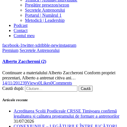
Pregătire presezon/sezon
Secretele Antrenorului
Portarul | Numărul 1
Metodică | Leadership
Podcast
Contact
Contul meu
facebook-1
twitter-x
dribble-new
instagram
Premium
Secretele Antrenorului
Alberto Zaccheroni (2)
Continuare a materialului Alberto Zaccheroni Conform propriei
prezentari, Alberto a antrenat citiva ani…
14/11/2012
39
Views
0
Likes
0
Comments
Caută după:
Articole recente
Acreditarea Școlii Postliceale CRSSE Timișoara confirmă
legalitatea și calitatea programului de formare a antrenorilor
31/07/2026
CONEXIUNILE – LEGĂTURILE ÎNTRE JUCĂTORI,