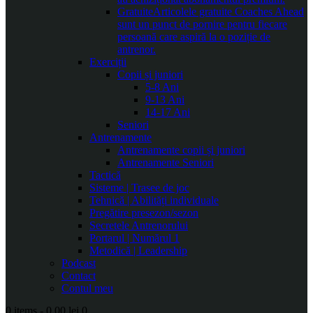
Gratuite
Articolele gratuite Coaches Ahead
sunt un punct de pornire pentru fiecare
persoană care aspiră la o poziție de
antrenor.
Exerciții
Copii și juniori
5-8 Ani
9-13 Ani
14-17 Ani
Seniori
Antrenamente
Antrenamente copii și juniori
Antrenamente Seniori
Tactică
Sisteme | Trasee de joc
Tehnică | Abilități individuale
Pregătire presezon/sezon
Secretele Antrenorului
Portarul | Numărul 1
Metodică | Leadership
Podcast
Contact
Contul meu
0 items
-
0.00 lei
0