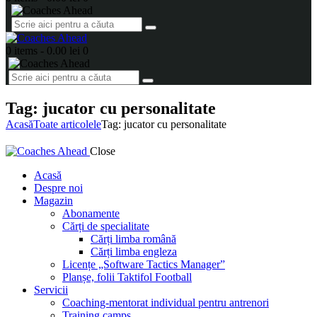
0 items
-
0.00 lei
0
Tag: jucator cu personalitate
Acasă
Toate articolele
Tag: jucator cu personalitate
Close
Acasă
Despre noi
Magazin
Abonamente
Cărți de specialitate
Cărți limba română
Cărți limba engleza
Licențe „Software Tactics Manager”
Planșe, folii Taktifol Football
Servicii
Coaching-mentorat individual pentru antrenori
Training camps