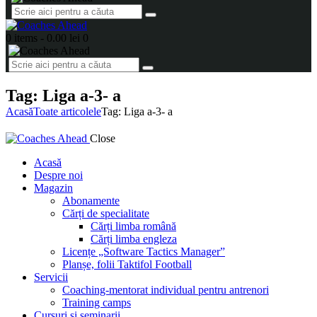
0 items
-
0.00 lei
0
Tag: Liga a-3- a
Acasă
Toate articolele
Tag: Liga a-3- a
Close
Acasă
Despre noi
Magazin
Abonamente
Cărți de specialitate
Cărți limba română
Cărți limba engleza
Licențe „Software Tactics Manager”
Planșe, folii Taktifol Football
Servicii
Coaching-mentorat individual pentru antrenori
Training camps
Cursuri și seminarii