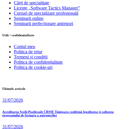
Cărți de specialitate
Licențe „Software Tactics Manager”
Cursuri de specializare profesională
Seminarii online
Seminarii perfecționare antrenori
Utile / confidențialitate
Contul meu
Politica de retur
Termeni și condiții
Politica de confidențialitate
Politica de cookie-uri
Ultimele articole
31/07/2026
Acreditarea Școlii Postliceale CRSSE Timișoara confirmă legalitatea și calitatea
programului de formare a antrenorilor
31/07/2026