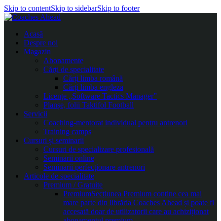
Skip to content
Skip to sidebar
Skip to footer
Acasă
Despre noi
Magazin
Abonamente
Cărți de specialitate
Cărți limba română
Cărți limba engleza
Licențe „Software Tactics Manager”
Planșe, folii Taktifol Football
Servicii
Coaching-mentorat individual pentru antrenori
Training camps
Cursuri și seminarii
Cursuri de specializare profesională
Seminarii online
Seminarii perfecționare antrenori
Articole de specialitate
Premium / Gratuite
Premium
Secțiunea Premium conține cea mai
mare parte din librăria Coaches Ahead și poate fi
accesată doar de utilizatorii care au achiziționat
abonamentul premium.