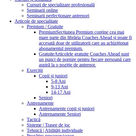
Cursuri de specializare profesională
Seminarii online
Seminarii perfecționare antrenori
Articole de specialitate
Premium / Gratuite
Premium
Secțiunea Premium conține cea mai
mare parte din librăria Coaches Ahead și poate fi
accesată doar de utilizatorii care au achiziționat
abonamentul premium.
Gratuite
Articolele gratuite Coaches Ahead sunt
un punct de pornire pentru fiecare persoană care
aspiră la o poziție de antrenor.
Exerciții
Copii și juniori
5-8 Ani
9-13 Ani
14-17 Ani
Seniori
Antrenamente
Antrenamente copii și juniori
Antrenamente Seniori
Tactică
Sisteme | Trasee de joc
Tehnică | Abilități individuale
Pregătire presezon/sezon