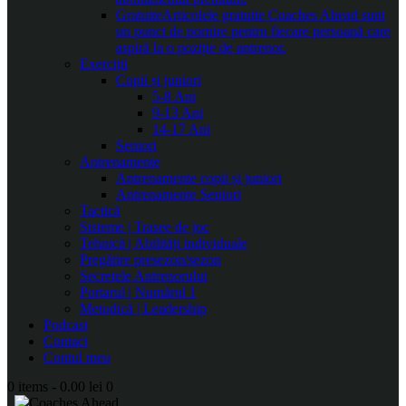
Gratuite
Articolele gratuite Coaches Ahead sunt
un punct de pornire pentru fiecare persoană care
aspiră la o poziție de antrenor.
Exerciții
Copii și juniori
5-8 Ani
9-13 Ani
14-17 Ani
Seniori
Antrenamente
Antrenamente copii și juniori
Antrenamente Seniori
Tactică
Sisteme | Trasee de joc
Tehnică | Abilități individuale
Pregătire presezon/sezon
Secretele Antrenorului
Portarul | Numărul 1
Metodică | Leadership
Podcast
Contact
Contul meu
0 items
-
0.00 lei
0