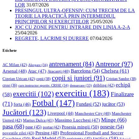
LOR
31/07/2026
PRESINGUL ULTRA-OFENSIV: CUM TRECEM DE LA
TEORIE LA PRACTICĂ PRIN INTERMEDIUL
PRINCIPIILOR ȘI EXERCIȚIILOR
25/05/2026
JOC CU ZONE PENTRU INTRARE DIN LINIA A-2-A
25/04/2026
REGRETE, LACRIMI ȘI DURERE
07/04/2026
Etichete
Antrenor
(97)
antrenament
(84)
AC Milan
(42)
Alergare
(34)
Chelsea
(61)
Barcelona
(54)
Arsenal
(48)
Atac
(47)
Atacanți
(40)
copii si juniori
(91)
Ciprian Urican
(42)
copii
(38)
Cristian Sandor
(38)
echipă
dribling
(42)
crsse
(36)
curs instructor sportiv. CRSSE
(34)
demarcare
(33)
exercitiu
(183)
exercitii
(102)
Finalizare
(58)
Fotbal
(147)
(71)
Fundași
(52)
jucător
(53)
forta
(46)
Jucători
(123)
Liverpool
(44)
Manchester
Manchester City
(40)
Minge
(66)
Massimo Lucchesi
(47)
United
(42)
Marius Dulca
(41)
pasa
(68)
Posesia mingii
(50)
posesie
(54)
pase
(45)
portar
(42)
Professional Football and Soccer
Presing
(48)
povestile zilei
(43)
tactica
(58)
Coaching
(50)
Real Madrid
(53)
rezistenta
(45)