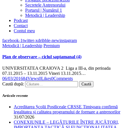
Secretele Antrenorului
Portarul | Numărul 1
Metodică | Leadership
Podcast
Contact
Contul meu
facebook-1
twitter-x
dribble-new
instagram
Metodică | Leadership
Premium
Plan de observare – ciclul saptamanal (4)
UNIVERSITATEA CRAIOVA 2 Liga a III-a, din perioada
07.11.2015 – 13.11.2015 Vineri 13.11.2015…
06/03/2016
84
Views
0
Likes
0
Comments
Caută după:
Articole recente
Acreditarea Școlii Postliceale CRSSE Timișoara confirmă
legalitatea și calitatea programului de formare a antrenorilor
31/07/2026
CONEXIUNILE – LEGĂTURILE ÎNTRE JUCĂTORI,
IMPORTANȚA TACTICĂ ȘI FUNCȚIONALITATEA