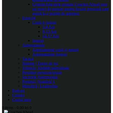
Gratuite
Articolele gratuite Coaches Ahead sunt
un punct de pornire pentru fiecare persoană care
aspiră la o poziție de antrenor.
Exerciții
Copii și juniori
5-8 Ani
9-13 Ani
14-17 Ani
Seniori
Antrenamente
Antrenamente copii și juniori
Antrenamente Seniori
Tactică
Sisteme | Trasee de joc
Tehnică | Abilități individuale
Pregătire presezon/sezon
Secretele Antrenorului
Portarul | Numărul 1
Metodică | Leadership
Podcast
Contact
Contul meu
0 items
-
0.00 lei
0