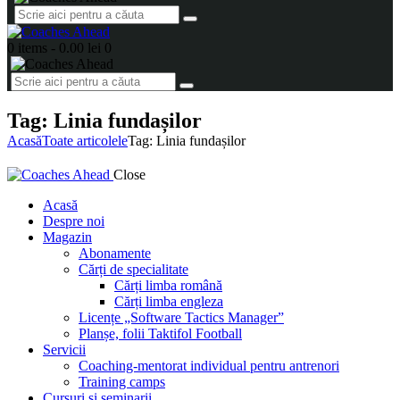
0 items
-
0.00 lei
0
Tag: Linia fundașilor
Acasă
Toate articolele
Tag: Linia fundașilor
Close
Acasă
Despre noi
Magazin
Abonamente
Cărți de specialitate
Cărți limba română
Cărți limba engleza
Licențe „Software Tactics Manager”
Planșe, folii Taktifol Football
Servicii
Coaching-mentorat individual pentru antrenori
Training camps
Cursuri și seminarii