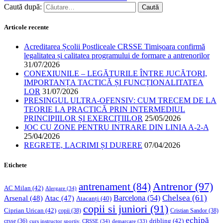
Caută după:
Articole recente
Acreditarea Școlii Postliceale CRSSE Timișoara confirmă
legalitatea și calitatea programului de formare a antrenorilor
31/07/2026
CONEXIUNILE – LEGĂTURILE ÎNTRE JUCĂTORI,
IMPORTANȚA TACTICĂ ȘI FUNCȚIONALITATEA
LOR
31/07/2026
PRESINGUL ULTRA-OFENSIV: CUM TRECEM DE LA
TEORIE LA PRACTICĂ PRIN INTERMEDIUL
PRINCIPIILOR ȘI EXERCIȚIILOR
25/05/2026
JOC CU ZONE PENTRU INTRARE DIN LINIA A-2-A
25/04/2026
REGRETE, LACRIMI ȘI DURERE
07/04/2026
Etichete
Antrenor
(97)
antrenament
(84)
AC Milan
(42)
Alergare
(34)
Chelsea
(61)
Barcelona
(54)
Arsenal
(48)
Atac
(47)
Atacanți
(40)
copii si juniori
(91)
Ciprian Urican
(42)
copii
(38)
Cristian Sandor
(38)
echipă
dribling
(42)
crsse
(36)
curs instructor sportiv. CRSSE
(34)
demarcare
(33)