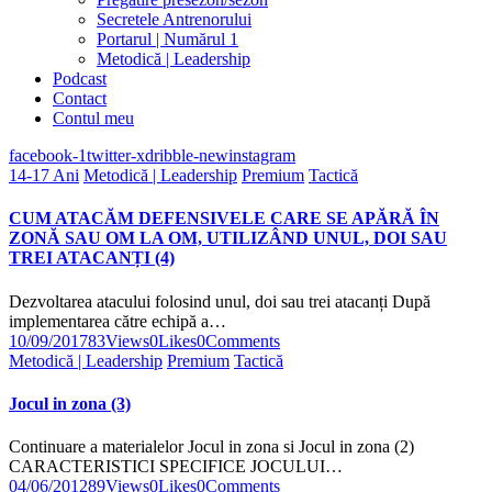
Secretele Antrenorului
Portarul | Numărul 1
Metodică | Leadership
Podcast
Contact
Contul meu
facebook-1
twitter-x
dribble-new
instagram
14-17 Ani
Metodică | Leadership
Premium
Tactică
CUM ATACĂM DEFENSIVELE CARE SE APĂRĂ ÎN
ZONĂ SAU OM LA OM, UTILIZÂND UNUL, DOI SAU
TREI ATACANȚI (4)
Dezvoltarea atacului folosind unul, doi sau trei atacanți După
implementarea către echipă a…
10/09/2017
83
Views
0
Likes
0
Comments
Metodică | Leadership
Premium
Tactică
Jocul in zona (3)
Continuare a materialelor Jocul in zona si Jocul in zona (2)
CARACTERISTICI SPECIFICE JOCULUI…
04/06/2012
89
Views
0
Likes
0
Comments