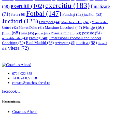
exercitiu
(183)
exercitii
(102)
Finalizare
(58)
Fotbal
(147)
(71)
Fundași
(52)
jucător
(53)
forta
(46)
Jucători
(123)
Liverpool
(44)
Manchester
Manchester City
(40)
Minge
(66)
Massimo Lucchesi
(47)
United
(42)
Marius Dulca
(41)
pasa
(68)
Posesia mingii
(50)
posesie
(54)
pase
(45)
portar
(42)
Professional Football and Soccer
Presing
(48)
povestile zilei
(43)
tactica
(58)
Coaching
(50)
Real Madrid
(53)
rezistenta
(45)
Tehnică
viteza
(72)
(35)
0724 022 858
+4 0724 022 858
contact@coaches-ahead.ro
facebook-1
Meniu principal
Coaches Ahead