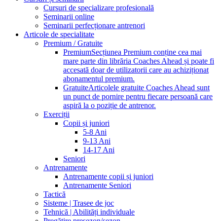
Cursuri de specializare profesională
Seminarii online
Seminarii perfecționare antrenori
Articole de specialitate
Premium / Gratuite
Premium
Secțiunea Premium conține cea mai
mare parte din librăria Coaches Ahead și poate fi
accesată doar de utilizatorii care au achiziționat
abonamentul premium.
Gratuite
Articolele gratuite Coaches Ahead sunt
un punct de pornire pentru fiecare persoană care
aspiră la o poziție de antrenor.
Exerciții
Copii și juniori
5-8 Ani
9-13 Ani
14-17 Ani
Seniori
Antrenamente
Antrenamente copii și juniori
Antrenamente Seniori
Tactică
Sisteme | Trasee de joc
Tehnică | Abilități individuale
Pregătire presezon/sezon