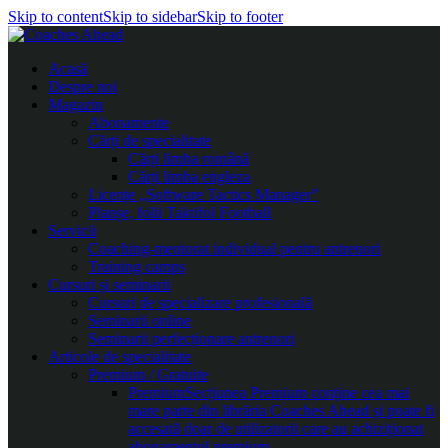
Skip to content
Skip to sidebar
Skip to footer
Acasă
Despre noi
Magazin
Abonamente
Cărți de specialitate
Cărți limba română
Cărți limba engleza
Licențe „Software Tactics Manager”
Planșe, folii Taktifol Football
Servicii
Coaching-mentorat individual pentru antrenori
Training camps
Cursuri și seminarii
Cursuri de specializare profesională
Seminarii online
Seminarii perfecționare antrenori
Articole de specialitate
Premium / Gratuite
Premium
Secțiunea Premium conține cea mai
mare parte din librăria Coaches Ahead și poate fi
accesată doar de utilizatorii care au achiziționat
abonamentul premium.