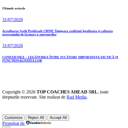
Ultimele articole
31/07/2026
Acreditarea Școlii Postliceale CRSSE Timișoara confirmă legalitatea și calitatea
programului de formare a antrenorilor
31/07/2026
CONEXIUNILE – LEGĂTURILE ÎNTRE JUCĂTORI, IMPORTANȚA TACTICĂ ȘI
FUNCȚIONALITATEA LOR
Copyright © 2026
TOP COACHES AHEAD SRL
, toate
drepturile rezervate. Site realizat de
Rad Media
.
Customize
Reject All
Accept All
Propulsat de