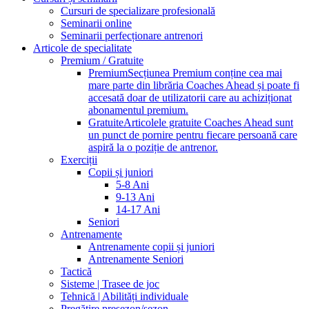
Cursuri de specializare profesională
Seminarii online
Seminarii perfecționare antrenori
Articole de specialitate
Premium / Gratuite
Premium
Secțiunea Premium conține cea mai
mare parte din librăria Coaches Ahead și poate fi
accesată doar de utilizatorii care au achiziționat
abonamentul premium.
Gratuite
Articolele gratuite Coaches Ahead sunt
un punct de pornire pentru fiecare persoană care
aspiră la o poziție de antrenor.
Exerciții
Copii și juniori
5-8 Ani
9-13 Ani
14-17 Ani
Seniori
Antrenamente
Antrenamente copii și juniori
Antrenamente Seniori
Tactică
Sisteme | Trasee de joc
Tehnică | Abilități individuale
Pregătire presezon/sezon