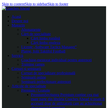
Skip to content
Skip to sidebar
Skip to footer
Acasă
Despre noi
Magazin
Abonamente
Cărți de specialitate
Cărți limba română
Cărți limba engleza
Licențe „Software Tactics Manager”
Planșe, folii Taktifol Football
Servicii
Coaching-mentorat individual pentru antrenori
Training camps
Cursuri și seminarii
Cursuri de specializare profesională
Seminarii online
Seminarii perfecționare antrenori
Articole de specialitate
Premium / Gratuite
Premium
Secțiunea Premium conține cea mai
mare parte din librăria Coaches Ahead și poate fi
accesată doar de utilizatorii care au achiziționat
abonamentul premium.