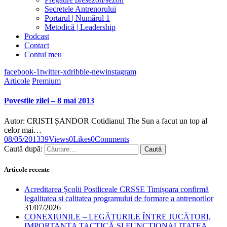
Secretele Antrenorului
Portarul | Numărul 1
Metodică | Leadership
Podcast
Contact
Contul meu
facebook-1
twitter-x
dribble-new
instagram
Articole
Premium
Povestile zilei – 8 mai 2013
Autor: CRISTI ȘANDOR Cotidianul The Sun a facut un top al
celor mai…
08/05/2013
39
Views
0
Likes
0
Comments
Caută după:
Articole recente
Acreditarea Școlii Postliceale CRSSE Timișoara confirmă
legalitatea și calitatea programului de formare a antrenorilor
31/07/2026
CONEXIUNILE – LEGĂTURILE ÎNTRE JUCĂTORI,
IMPORTANȚA TACTICĂ ȘI FUNCȚIONALITATEA