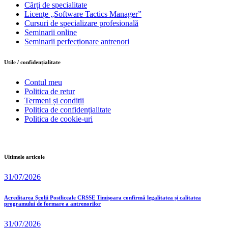
Cărți de specialitate
Licențe „Software Tactics Manager”
Cursuri de specializare profesională
Seminarii online
Seminarii perfecționare antrenori
Utile / confidențialitate
Contul meu
Politica de retur
Termeni și condiții
Politica de confidențialitate
Politica de cookie-uri
Ultimele articole
31/07/2026
Acreditarea Școlii Postliceale CRSSE Timișoara confirmă legalitatea și calitatea
programului de formare a antrenorilor
31/07/2026