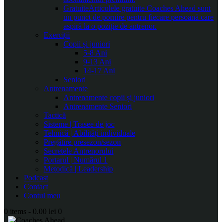
Gratuite
Articolele gratuite Coaches Ahead sunt
un punct de pornire pentru fiecare persoană care
aspiră la o poziție de antrenor.
Exerciții
Copii și juniori
5-8 Ani
9-13 Ani
14-17 Ani
Seniori
Antrenamente
Antrenamente copii și juniori
Antrenamente Seniori
Tactică
Sisteme | Trasee de joc
Tehnică | Abilități individuale
Pregătire presezon/sezon
Secretele Antrenorului
Portarul | Numărul 1
Metodică | Leadership
Podcast
Contact
Contul meu
0 items
-
0.00 lei
0