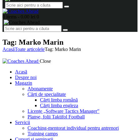
0 items
-
0.00 lei
0
Tag: Marko Marin
Acasă
Toate articolele
Tag: Marko Marin
Close
Acasă
Despre noi
Magazin
Abonamente
Cărți de specialitate
Cărți limba română
Cărți limba engleza
Licențe „Software Tactics Manager”
Planșe, folii Taktifol Football
Servicii
Coaching-mentorat individual pentru antrenori
Training camps
Cursuri și seminarii