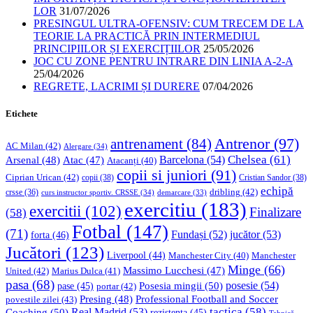
LOR
31/07/2026
PRESINGUL ULTRA-OFENSIV: CUM TRECEM DE LA
TEORIE LA PRACTICĂ PRIN INTERMEDIUL
PRINCIPIILOR ȘI EXERCIȚIILOR
25/05/2026
JOC CU ZONE PENTRU INTRARE DIN LINIA A-2-A
25/04/2026
REGRETE, LACRIMI ȘI DURERE
07/04/2026
Etichete
Antrenor
(97)
antrenament
(84)
AC Milan
(42)
Alergare
(34)
Chelsea
(61)
Barcelona
(54)
Arsenal
(48)
Atac
(47)
Atacanți
(40)
copii si juniori
(91)
Ciprian Urican
(42)
copii
(38)
Cristian Sandor
(38)
echipă
dribling
(42)
crsse
(36)
curs instructor sportiv. CRSSE
(34)
demarcare
(33)
exercitiu
(183)
exercitii
(102)
Finalizare
(58)
Fotbal
(147)
(71)
Fundași
(52)
jucător
(53)
forta
(46)
Jucători
(123)
Liverpool
(44)
Manchester
Manchester City
(40)
Minge
(66)
Massimo Lucchesi
(47)
United
(42)
Marius Dulca
(41)
pasa
(68)
Posesia mingii
(50)
posesie
(54)
pase
(45)
portar
(42)
Professional Football and Soccer
Presing
(48)
povestile zilei
(43)
tactica
(58)
Coaching
(50)
Real Madrid
(53)
rezistenta
(45)