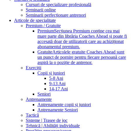
Cursuri de specializare profesională
Seminarii online
Seminarii perfecționare antrenori
Articole de specialitate
Premium / Gratuite
Premium
Secțiunea Premium conține cea mai
mare parte din librăria Coaches Ahead și poate fi
accesată doar de utilizatorii care au achiziționat
abonamentul premium.
Gratuite
Articolele gratuite Coaches Ahead sunt
un punct de pornire pentru fiecare persoană care
aspiră la o poziție de antrenor.
Exerciții
Copii și juniori
5-8 Ani
9-13 Ani
14-17 Ani
Seniori
Antrenamente
Antrenamente copii și juniori
Antrenamente Seniori
Tactică
Sisteme | Trasee de joc
Tehnică | Abilități individuale
Pregătire presezon/sezon