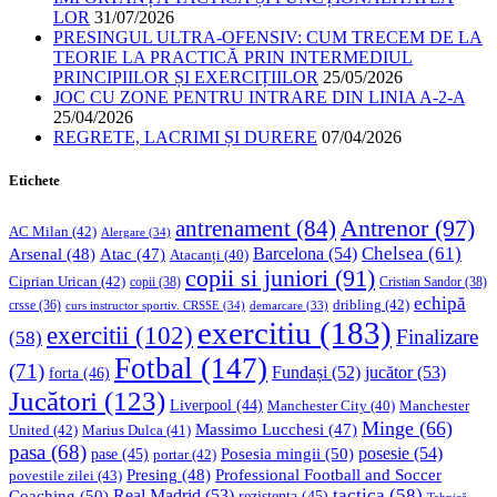
LOR
31/07/2026
PRESINGUL ULTRA-OFENSIV: CUM TRECEM DE LA
TEORIE LA PRACTICĂ PRIN INTERMEDIUL
PRINCIPIILOR ȘI EXERCIȚIILOR
25/05/2026
JOC CU ZONE PENTRU INTRARE DIN LINIA A-2-A
25/04/2026
REGRETE, LACRIMI ȘI DURERE
07/04/2026
Etichete
Antrenor
(97)
antrenament
(84)
AC Milan
(42)
Alergare
(34)
Chelsea
(61)
Barcelona
(54)
Arsenal
(48)
Atac
(47)
Atacanți
(40)
copii si juniori
(91)
Ciprian Urican
(42)
copii
(38)
Cristian Sandor
(38)
echipă
dribling
(42)
crsse
(36)
curs instructor sportiv. CRSSE
(34)
demarcare
(33)
exercitiu
(183)
exercitii
(102)
Finalizare
(58)
Fotbal
(147)
(71)
Fundași
(52)
jucător
(53)
forta
(46)
Jucători
(123)
Liverpool
(44)
Manchester
Manchester City
(40)
Minge
(66)
Massimo Lucchesi
(47)
United
(42)
Marius Dulca
(41)
pasa
(68)
Posesia mingii
(50)
posesie
(54)
pase
(45)
portar
(42)
Professional Football and Soccer
Presing
(48)
povestile zilei
(43)
tactica
(58)
Coaching
(50)
Real Madrid
(53)
rezistenta
(45)