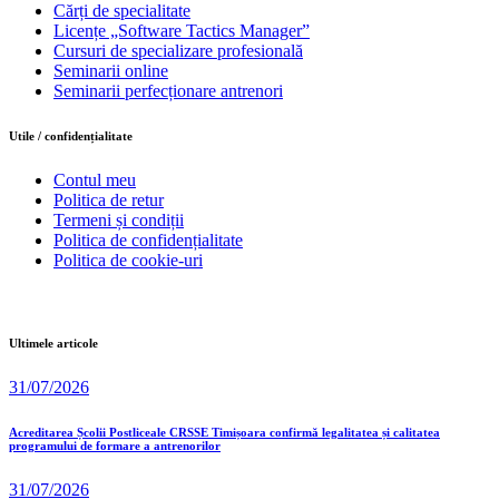
Cărți de specialitate
Licențe „Software Tactics Manager”
Cursuri de specializare profesională
Seminarii online
Seminarii perfecționare antrenori
Utile / confidențialitate
Contul meu
Politica de retur
Termeni și condiții
Politica de confidențialitate
Politica de cookie-uri
Ultimele articole
31/07/2026
Acreditarea Școlii Postliceale CRSSE Timișoara confirmă legalitatea și calitatea
programului de formare a antrenorilor
31/07/2026