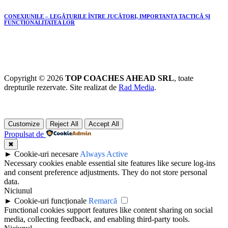
CONEXIUNILE – LEGĂTURILE ÎNTRE JUCĂTORI, IMPORTANȚA TACTICĂ ȘI
FUNCȚIONALITATEA LOR
Copyright © 2026
TOP COACHES AHEAD SRL
, toate
drepturile rezervate. Site realizat de
Rad Media
.
Customize
Reject All
Accept All
Propulsat de
✖
►
Cookie-uri necesare
Always Active
Necessary cookies enable essential site features like secure log-ins
and consent preference adjustments. They do not store personal
data.
Niciunul
►
Cookie-uri funcționale
Remarcă
Functional cookies support features like content sharing on social
media, collecting feedback, and enabling third-party tools.