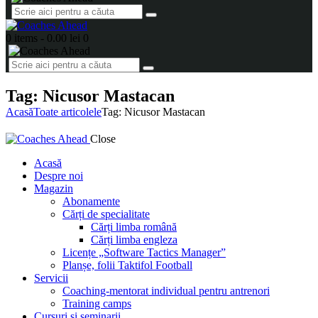
0 items
-
0.00 lei
0
Tag: Nicusor Mastacan
Acasă
Toate articolele
Tag: Nicusor Mastacan
Close
Acasă
Despre noi
Magazin
Abonamente
Cărți de specialitate
Cărți limba română
Cărți limba engleza
Licențe „Software Tactics Manager”
Planșe, folii Taktifol Football
Servicii
Coaching-mentorat individual pentru antrenori
Training camps
Cursuri și seminarii