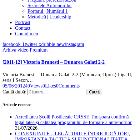
Secretele Antrenorului
Portarul | Numărul 1
Metodică | Leadership
Podcast
Contact
Contul meu
facebook-1
twitter-x
dribble-new
instagram
Arhiva video
Premium
[2011-12] Victoria Branesti – Dunarea Galati 2-2
Victoria Branesti – Dunarea Galati 2-2 (Marincau, Oprea) Liga II,
seria I Sezon…
05/06/2012
40
Views
0
Likes
0
Comments
Caută după:
Articole recente
Acreditarea Școlii Postliceale CRSSE Timișoara confirmă
legalitatea și calitatea programului de formare a antrenorilor
31/07/2026
CONEXIUNILE – LEGĂTURILE ÎNTRE JUCĂTORI,
IMPORTANȚA TACTICĂ ȘI FUNCȚIONALITATEA