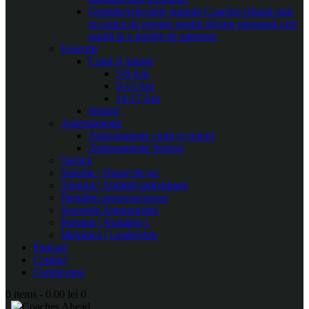
Gratuite
Articolele gratuite Coaches Ahead sunt
un punct de pornire pentru fiecare persoană care
aspiră la o poziție de antrenor.
Exerciții
Copii și juniori
5-8 Ani
9-13 Ani
14-17 Ani
Seniori
Antrenamente
Antrenamente copii și juniori
Antrenamente Seniori
Tactică
Sisteme | Trasee de joc
Tehnică | Abilități individuale
Pregătire presezon/sezon
Secretele Antrenorului
Portarul | Numărul 1
Metodică | Leadership
Podcast
Contact
Contul meu
0 items
-
0.00 lei
0