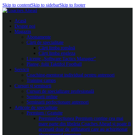
Skip to content
Skip to sidebar
Skip to footer
Acasă
Despre noi
Magazin
Abonamente
Cărți de specialitate
Cărți limba română
Cărți limba engleza
Licențe „Software Tactics Manager”
Planșe, folii Taktifol Football
Servicii
Coaching-mentorat individual pentru antrenori
Training camps
Cursuri și seminarii
Cursuri de specializare profesională
Seminarii online
Seminarii perfecționare antrenori
Articole de specialitate
Premium / Gratuite
Premium
Secțiunea Premium conține cea mai
mare parte din librăria Coaches Ahead și poate fi
accesată doar de utilizatorii care au achiziționat
abonamentul premium.