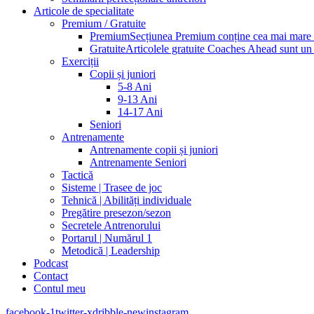
Articole de specialitate
Premium / Gratuite
Premium
Secțiunea Premium conține cea mai mare pa
Gratuite
Articolele gratuite Coaches Ahead sunt un p
Exerciții
Copii și juniori
5-8 Ani
9-13 Ani
14-17 Ani
Seniori
Antrenamente
Antrenamente copii și juniori
Antrenamente Seniori
Tactică
Sisteme | Trasee de joc
Tehnică | Abilități individuale
Pregătire presezon/sezon
Secretele Antrenorului
Portarul | Numărul 1
Metodică | Leadership
Podcast
Contact
Contul meu
facebook-1
twitter-x
dribble-new
instagram