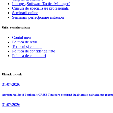
Licențe „Software Tactics Manager”
Cursuri de specializare profesională
Seminarii online
Seminarii perfecționare antrenori
Utile / confidențialitate
Contul meu
Politica de retur
Termeni și condiții
Politica de confidențialitate
Politica de cookie-uri
Ultimele articole
31/07/2026
Acreditarea Școlii Postliceale CRSSE Timișoara confirmă legalitatea și calitatea programu
31/07/2026