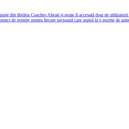
rte din librăria Coaches Ahead și poate fi accesată doar de utilizatori
unct de pornire pentru fiecare persoană care aspiră la o poziție de antr