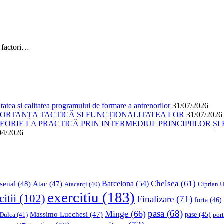
 factori…
atea și calitatea programului de formare a antrenorilor
31/07/2026
PORTANȚA TACTICĂ ȘI FUNCȚIONALITATEA LOR
31/07/2026
ORIE LA PRACTICĂ PRIN INTERMEDIUL PRINCIPIILOR ȘI 
04/2026
Chelsea
(61)
Barcelona
(54)
senal
(48)
Atac
(47)
Ciprian U
Atacanți
(40)
exercitiu
(183)
citii
(102)
Finalizare
(71)
forta
(46)
pasa
(68)
Minge
(66)
Massimo Lucchesi
(47)
 Dulca
(41)
pase
(45)
port