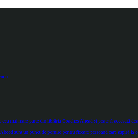
enori
ea mai mare parte din librăria Coaches Ahead și poate fi accesată doar d
Ahead sunt un punct de pornire pentru fiecare persoană care aspiră la o 