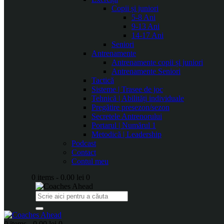
Copii și juniori
5-8 Ani
9-13 Ani
14-17 Ani
Seniori
Antrenamente
Antrenamente copii și juniori
Antrenamente Seniori
Tactică
Sisteme | Trasee de joc
Tehnică | Abilități individuale
Pregătire presezon/sezon
Secretele Antrenorului
Portarul | Numărul 1
Metodică | Leadership
Podcast
Contact
Contul meu
0 items
-
0.00 lei
0
0 items
-
0.00 lei
0