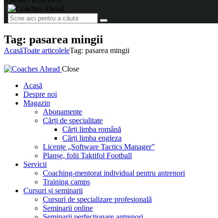
Tag: pasarea mingii
Acasă
Toate articolele
Tag: pasarea mingii
Close
Acasă
Despre noi
Magazin
Abonamente
Cărți de specialitate
Cărți limba română
Cărți limba engleza
Licențe „Software Tactics Manager”
Planșe, folii Taktifol Football
Servicii
Coaching-mentorat individual pentru antrenori
Training camps
Cursuri și seminarii
Cursuri de specializare profesională
Seminarii online
Seminarii perfecționare antrenori