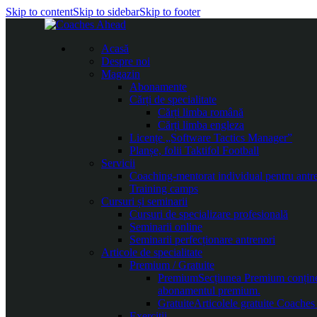
Skip to content
Skip to sidebar
Skip to footer
Acasă
Despre noi
Magazin
Abonamente
Cărți de specialitate
Cărți limba română
Cărți limba engleza
Licențe „Software Tactics Manager”
Planșe, folii Taktifol Football
Servicii
Coaching-mentorat individual pentru antr
Training camps
Cursuri și seminarii
Cursuri de specializare profesională
Seminarii online
Seminarii perfecționare antrenori
Articole de specialitate
Premium / Gratuite
Premium
Secțiunea Premium conține c
abonamentul premium.
Gratuite
Articolele gratuite Coaches 
Exerciții