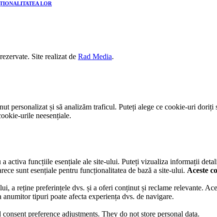
CȚIONALITATEA LOR
 rezervate. Site realizat de
Rad Media
.
t personalizat și să analizăm traficul. Puteți alege ce cookie-uri doriți 
ookie-urile neesențiale.
activa funcțiile esențiale ale site-ului. Puteți vizualiza informații detal
rece sunt esențiale pentru funcționalitatea de bază a site-ului.
Aceste co
lui, a reține preferințele dvs. și a oferi conținut și reclame relevante. A
ea anumitor tipuri poate afecta experiența dvs. de navigare.
nd consent preference adjustments. They do not store personal data.