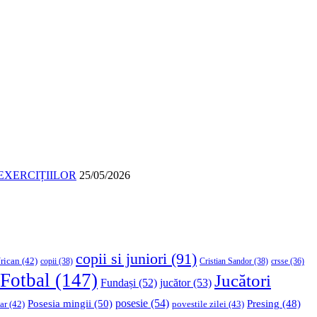
EXERCIȚIILOR
25/05/2026
copii si juniori
(91)
rican
(42)
copii
(38)
Cristian Sandor
(38)
crsse
(36)
Fotbal
(147)
Jucători
Fundași
(52)
jucător
(53)
Posesia mingii
(50)
posesie
(54)
Presing
(48)
ar
(42)
povestile zilei
(43)