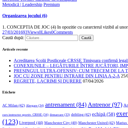
Metodică | Leadership
Premium
Organizarea jocului (6)
1. CONCEPTIA DE JOC (4) In opozitie cu cararcterul vizibil al unor
27/03/2016
93
Views
0
Likes
0
Comments
Caută după:
Articole recente
Acreditarea Școlii Postliceale CRSSE Timișoara confirmă legalit
CONEXIUNILE – LEGĂTURILE ÎNTRE JUCĂTORI, IM
PRESINGUL ULTRA-OFENSIV: CUM TRECEM DE LA TE
JOC CU ZONE PENTRU INTRARE DIN LINIA A-2-A
25/
REGRETE, LACRIMI ȘI DURERE
07/04/2026
Etichete
Antrenor
(97)
antrenament
(84)
Ar
AC Milan
(42)
Alergare
(34)
exer
echipă
(58)
dribling
(42)
curs instructor sportiv. CRSSE
(34)
demarcare
(33)
(123)
Liverpool
(44)
Manchester United
(42)
Marius
Manchester City
(40)