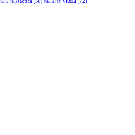
viteza
(72)
tactica
(58)
stenta
(45)
Tehnică
(35)