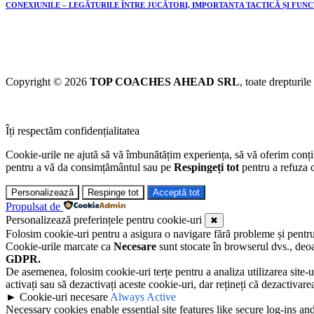
CONEXIUNILE – LEGĂTURILE ÎNTRE JUCĂTORI, IMPORTANȚA TACTICĂ ȘI FUN
Copyright © 2026
TOP COACHES AHEAD SRL
, toate drepturile
Îți respectăm confidențialitatea
Cookie-urile ne ajută să vă îmbunătățim experiența, să vă oferim conținu
pentru a vă da consimțământul sau pe
Respingeți tot
pentru a refuza c
Personalizează
Respinge tot
Acceptă tot
Propulsat de
Personalizează preferințele pentru cookie-uri
✖
Folosim cookie-uri pentru a asigura o navigare fără probleme și pentru a 
Cookie-urile marcate ca
Necesare
sunt stocate în browserul dvs., deoa
GDPR.
De asemenea, folosim cookie-uri terțe pentru a analiza utilizarea site-u
activați sau să dezactivați aceste cookie-uri, dar rețineți că dezactivar
►
Cookie-uri necesare
Always Active
Necessary cookies enable essential site features like secure log-ins a