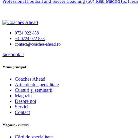
Professional Football and Soccer Coaching
(50)
Real Madrid
(53)
rezi
0724 022 858
+4 0724 022 858
contact@coaches-ahead.ro
facebook-1
Meniu principal
Coaches Ahead
Articole de specialitate
Cursuri și seminarii
Magazin
Despre noi
Servicii
Contact
Magazin / cursuri
Cărți de specialitate