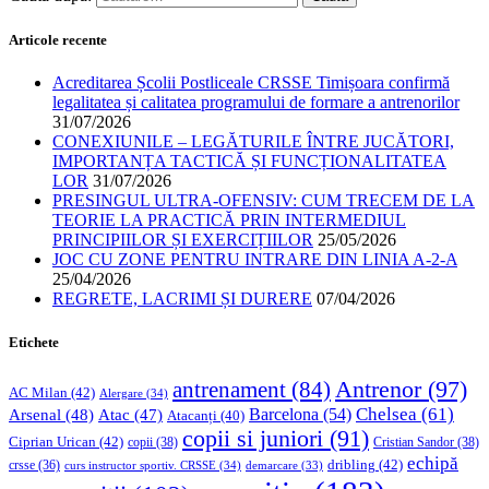
Articole recente
Acreditarea Școlii Postliceale CRSSE Timișoara confirmă
legalitatea și calitatea programului de formare a antrenorilor
31/07/2026
CONEXIUNILE – LEGĂTURILE ÎNTRE JUCĂTORI,
IMPORTANȚA TACTICĂ ȘI FUNCȚIONALITATEA
LOR
31/07/2026
PRESINGUL ULTRA-OFENSIV: CUM TRECEM DE LA
TEORIE LA PRACTICĂ PRIN INTERMEDIUL
PRINCIPIILOR ȘI EXERCIȚIILOR
25/05/2026
JOC CU ZONE PENTRU INTRARE DIN LINIA A-2-A
25/04/2026
REGRETE, LACRIMI ȘI DURERE
07/04/2026
Etichete
Antrenor
(97)
antrenament
(84)
AC Milan
(42)
Alergare
(34)
Chelsea
(61)
Barcelona
(54)
Arsenal
(48)
Atac
(47)
Atacanți
(40)
copii si juniori
(91)
Ciprian Urican
(42)
copii
(38)
Cristian Sandor
(38)
echipă
dribling
(42)
crsse
(36)
curs instructor sportiv. CRSSE
(34)
demarcare
(33)