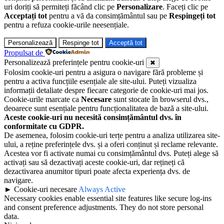
uri doriți să permiteți făcând clic pe
Personalizare
. Faceți clic pe
Acceptați tot
pentru a vă da consimțământul sau pe
Respingeți tot
pentru a refuza cookie-urile neesențiale.
Personalizează
Respinge tot
Acceptă tot
Propulsat de
Personalizează preferințele pentru cookie-uri
✖
Folosim cookie-uri pentru a asigura o navigare fără probleme și
pentru a activa funcțiile esențiale ale site-ului. Puteți vizualiza
informații detaliate despre fiecare categorie de cookie-uri mai jos.
Cookie-urile marcate ca
Necesare
sunt stocate în browserul dvs.,
deoarece sunt esențiale pentru funcționalitatea de bază a site-ului.
Aceste cookie-uri nu necesită consimțământul dvs. în
conformitate cu GDPR.
De asemenea, folosim cookie-uri terțe pentru a analiza utilizarea site-
ului, a reține preferințele dvs. și a oferi conținut și reclame relevante.
Acestea vor fi activate numai cu consimțământul dvs. Puteți alege să
activați sau să dezactivați aceste cookie-uri, dar rețineți că
dezactivarea anumitor tipuri poate afecta experiența dvs. de
navigare.
►
Cookie-uri necesare
Always Active
Necessary cookies enable essential site features like secure log-ins
and consent preference adjustments. They do not store personal
data.