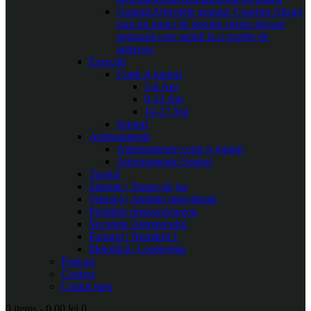
Gratuite
Articolele gratuite Coaches Ahead
sunt un punct de pornire pentru fiecare
persoană care aspiră la o poziție de
antrenor.
Exerciții
Copii și juniori
5-8 Ani
9-13 Ani
14-17 Ani
Seniori
Antrenamente
Antrenamente copii și juniori
Antrenamente Seniori
Tactică
Sisteme | Trasee de joc
Tehnică | Abilități individuale
Pregătire presezon/sezon
Secretele Antrenorului
Portarul | Numărul 1
Metodică | Leadership
Podcast
Contact
Contul meu
0 items
-
0.00 lei
0