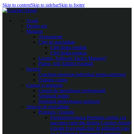
Skip to content
Skip to sidebar
Skip to footer
Acasă
Despre noi
Magazin
Abonamente
Cărți de specialitate
Cărți limba română
Cărți limba engleza
Licențe „Software Tactics Manager”
Planșe, folii Taktifol Football
Servicii
Coaching-mentorat individual pentru antrenori
Training camps
Cursuri și seminarii
Cursuri de specializare profesională
Seminarii online
Seminarii perfecționare antrenori
Articole de specialitate
Premium / Gratuite
Premium
Secțiunea Premium conține cea
mai mare parte din librăria Coaches Ahead
și poate fi accesată doar de utilizatorii care
au achiziționat abonamentul premium.