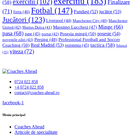
exercitiu
(183)
exercitii
(102)
Finalizare
(58)
Fotbal
(147)
(71)
Fundași
(52)
jucător
(53)
forta
(46)
Jucători
(123)
Liverpool
(44)
Manchester
Manchester City
(40)
Minge
(66)
Massimo Lucchesi
(47)
United
(42)
Marius Dulca
(41)
pasa
(68)
Posesia mingii
(50)
posesie
(54)
pase
(45)
portar
(42)
Professional Football and Soccer
Presing
(48)
povestile zilei
(43)
tactica
(58)
Coaching
(50)
Real Madrid
(53)
rezistenta
(45)
Tehnică
viteza
(72)
(35)
0724 022 858
+4 0724 022 858
contact@coaches-ahead.ro
facebook-1
Meniu principal
Coaches Ahead
Articole de specialitate