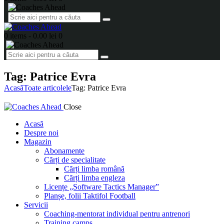
0 items
-
0.00 lei
0
Tag: Patrice Evra
Acasă
Toate articolele
Tag: Patrice Evra
Close
Acasă
Despre noi
Magazin
Abonamente
Cărți de specialitate
Cărți limba română
Cărți limba engleza
Licențe „Software Tactics Manager”
Planșe, folii Taktifol Football
Servicii
Coaching-mentorat individual pentru antrenori
Training camps