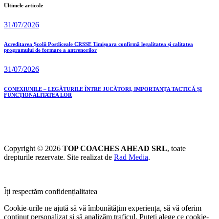
Ultimele articole
31/07/2026
Acreditarea Școlii Postliceale CRSSE Timișoara confirmă legalitatea și calitatea
programului de formare a antrenorilor
31/07/2026
CONEXIUNILE – LEGĂTURILE ÎNTRE JUCĂTORI, IMPORTANȚA TACTICĂ ȘI
FUNCȚIONALITATEA LOR
Copyright © 2026
TOP COACHES AHEAD SRL
, toate
drepturile rezervate. Site realizat de
Rad Media
.
Îți respectăm confidențialitatea
Cookie-urile ne ajută să vă îmbunătățim experiența, să vă oferim
conținut personalizat și să analizăm traficul. Puteți alege ce cookie-