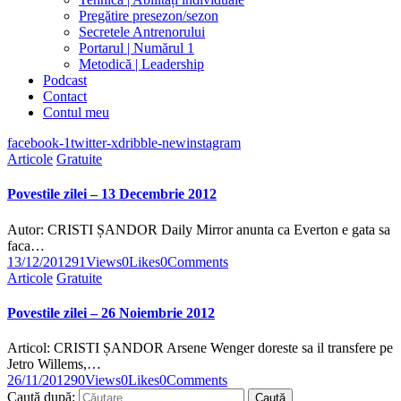
Pregătire presezon/sezon
Secretele Antrenorului
Portarul | Numărul 1
Metodică | Leadership
Podcast
Contact
Contul meu
facebook-1
twitter-x
dribble-new
instagram
Articole
Gratuite
Povestile zilei – 13 Decembrie 2012
Autor: CRISTI ȘANDOR Daily Mirror anunta ca Everton e gata sa
faca…
13/12/2012
91
Views
0
Likes
0
Comments
Articole
Gratuite
Povestile zilei – 26 Noiembrie 2012
Articol: CRISTI ȘANDOR Arsene Wenger doreste sa il transfere pe
Jetro Willems,…
26/11/2012
90
Views
0
Likes
0
Comments
Caută după: