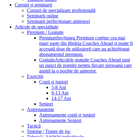
Cursuri și seminarii
Cursuri de specializare profesională
Seminarii online
Seminarii perfecționare antrenori
Articole de specialitate
Premium / Gratuite
Premium
Secțiunea Premium conține cea mai
mare parte din librăria Coaches Ahead și poate fi
accesată doar de utilizatorii care au achiziționat
abonamentul premium.
Gratuite
Articolele gratuite Coaches Ahead sunt
un punct de pornire pentru fiecare persoană care
aspiră la o poziție de antrenor.
Exerciții
Copii și juniori
5-8 Ani
9-13 Ani
14-17 Ani
Seniori
Antrenamente
Antrenamente copii și juniori
Antrenamente Seniori
Tactică
Sisteme | Trasee de joc
Tehnică | Abilități individuale