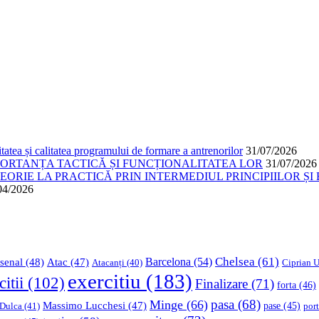
atea și calitatea programului de formare a antrenorilor
31/07/2026
PORTANȚA TACTICĂ ȘI FUNCȚIONALITATEA LOR
31/07/2026
ORIE LA PRACTICĂ PRIN INTERMEDIUL PRINCIPIILOR ȘI 
04/2026
Chelsea
(61)
Barcelona
(54)
senal
(48)
Atac
(47)
Ciprian U
Atacanți
(40)
exercitiu
(183)
citii
(102)
Finalizare
(71)
forta
(46)
pasa
(68)
Minge
(66)
Massimo Lucchesi
(47)
 Dulca
(41)
pase
(45)
port