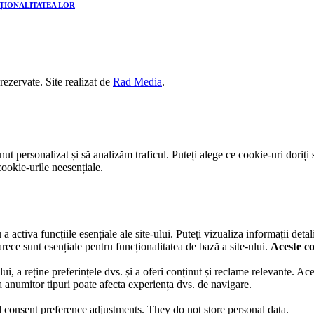
CȚIONALITATEA LOR
 rezervate. Site realizat de
Rad Media
.
t personalizat și să analizăm traficul. Puteți alege ce cookie-uri doriți 
ookie-urile neesențiale.
activa funcțiile esențiale ale site-ului. Puteți vizualiza informații detal
rece sunt esențiale pentru funcționalitatea de bază a site-ului.
Aceste co
lui, a reține preferințele dvs. și a oferi conținut și reclame relevante. A
ea anumitor tipuri poate afecta experiența dvs. de navigare.
nd consent preference adjustments. They do not store personal data.