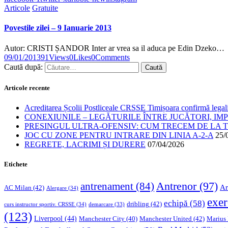
Articole
Gratuite
Povestile zilei – 9 Ianuarie 2013
Autor: CRISTI ȘANDOR Inter ar vrea sa il aduca pe Edin Dzeko…
09/01/2013
91
Views
0
Likes
0
Comments
Caută după:
Articole recente
Acreditarea Școlii Postliceale CRSSE Timișoara confirmă legalit
CONEXIUNILE – LEGĂTURILE ÎNTRE JUCĂTORI, IM
PRESINGUL ULTRA-OFENSIV: CUM TRECEM DE LA TE
JOC CU ZONE PENTRU INTRARE DIN LINIA A-2-A
25/
REGRETE, LACRIMI ȘI DURERE
07/04/2026
Etichete
Antrenor
(97)
antrenament
(84)
Ar
AC Milan
(42)
Alergare
(34)
exer
echipă
(58)
dribling
(42)
curs instructor sportiv. CRSSE
(34)
demarcare
(33)
(123)
Liverpool
(44)
Manchester United
(42)
Marius
Manchester City
(40)