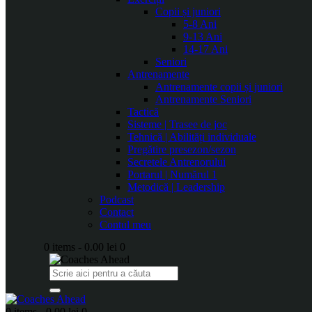
Copii și juniori
5-8 Ani
9-13 Ani
14-17 Ani
Seniori
Antrenamente
Antrenamente copii și juniori
Antrenamente Seniori
Tactică
Sisteme | Trasee de joc
Tehnică | Abilități individuale
Pregătire presezon/sezon
Secretele Antrenorului
Portarul | Numărul 1
Metodică | Leadership
Podcast
Contact
Contul meu
0 items
-
0.00 lei
0
0 items
-
0.00 lei
0