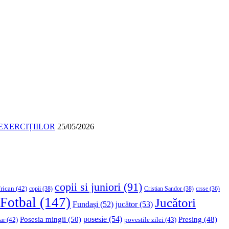
EXERCIȚIILOR
25/05/2026
copii si juniori
(91)
rican
(42)
copii
(38)
Cristian Sandor
(38)
crsse
(36)
Fotbal
(147)
Jucători
Fundași
(52)
jucător
(53)
Posesia mingii
(50)
posesie
(54)
Presing
(48)
ar
(42)
povestile zilei
(43)