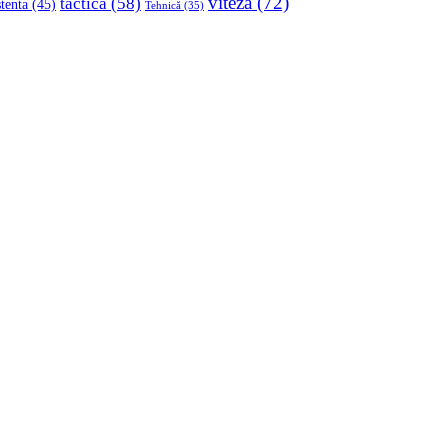
viteza
(72)
tactica
(58)
stenta
(45)
Tehnică
(35)