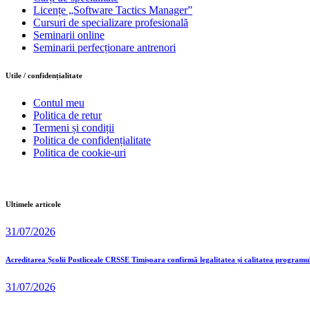
Licențe „Software Tactics Manager”
Cursuri de specializare profesională
Seminarii online
Seminarii perfecționare antrenori
Utile / confidențialitate
Contul meu
Politica de retur
Termeni și condiții
Politica de confidențialitate
Politica de cookie-uri
Ultimele articole
31/07/2026
Acreditarea Școlii Postliceale CRSSE Timișoara confirmă legalitatea și calitatea programu
31/07/2026