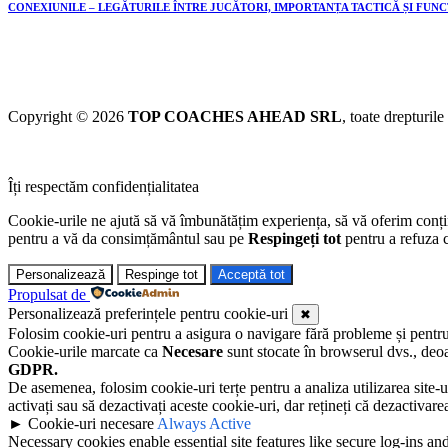
CONEXIUNILE – LEGĂTURILE ÎNTRE JUCĂTORI, IMPORTANȚA TACTICĂ ȘI FUN
Copyright © 2026
TOP COACHES AHEAD SRL
, toate drepturile
Îți respectăm confidențialitatea
Cookie-urile ne ajută să vă îmbunătățim experiența, să vă oferim conținu
pentru a vă da consimțământul sau pe
Respingeți tot
pentru a refuza c
Personalizează
Respinge tot
Acceptă tot
Propulsat de
Personalizează preferințele pentru cookie-uri
✖
Folosim cookie-uri pentru a asigura o navigare fără probleme și pentru a 
Cookie-urile marcate ca
Necesare
sunt stocate în browserul dvs., deoa
GDPR.
De asemenea, folosim cookie-uri terțe pentru a analiza utilizarea site-u
activați sau să dezactivați aceste cookie-uri, dar rețineți că dezactivar
►
Cookie-uri necesare
Always Active
Necessary cookies enable essential site features like secure log-ins a