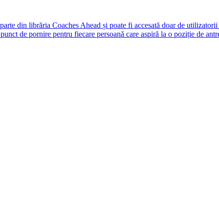
rte din librăria Coaches Ahead și poate fi accesată doar de utilizatori
unct de pornire pentru fiecare persoană care aspiră la o poziție de antr