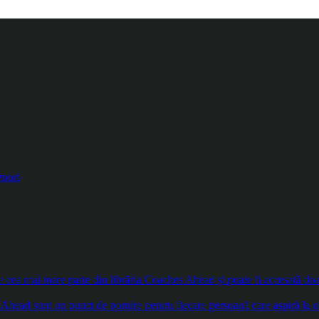
enori
ea mai mare parte din librăria Coaches Ahead și poate fi accesată doar d
Ahead sunt un punct de pornire pentru fiecare persoană care aspiră la o 