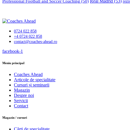
Professional Football and Soccer Coaching
(50)
Real Madrid
(53)
rezi
0724 022 858
+4 0724 022 858
contact@coaches-ahead.ro
facebook-1
Meniu principal
Coaches Ahead
Articole de specialitate
Cursuri și seminarii
Magazin
Despre noi
Servicii
Contact
Magazin / cursuri
Cărți de specialitate