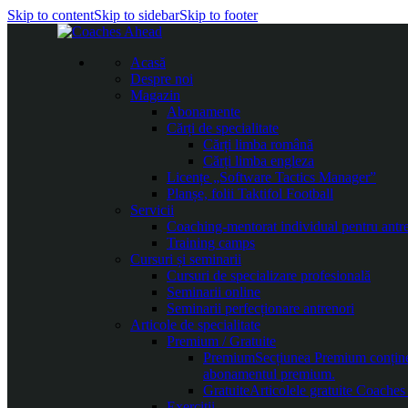
Skip to content
Skip to sidebar
Skip to footer
Acasă
Despre noi
Magazin
Abonamente
Cărți de specialitate
Cărți limba română
Cărți limba engleza
Licențe „Software Tactics Manager”
Planșe, folii Taktifol Football
Servicii
Coaching-mentorat individual pentru antr
Training camps
Cursuri și seminarii
Cursuri de specializare profesională
Seminarii online
Seminarii perfecționare antrenori
Articole de specialitate
Premium / Gratuite
Premium
Secțiunea Premium conține c
abonamentul premium.
Gratuite
Articolele gratuite Coaches 
Exerciții