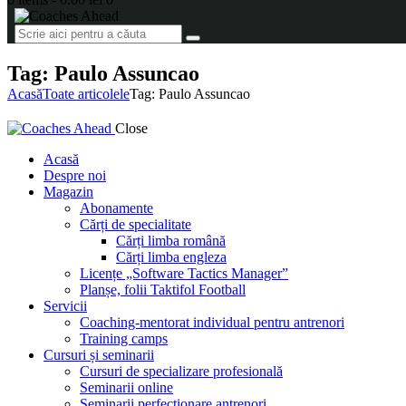
Tag: Paulo Assuncao
Acasă
Toate articolele
Tag: Paulo Assuncao
Close
Acasă
Despre noi
Magazin
Abonamente
Cărți de specialitate
Cărți limba română
Cărți limba engleza
Licențe „Software Tactics Manager”
Planșe, folii Taktifol Football
Servicii
Coaching-mentorat individual pentru antrenori
Training camps
Cursuri și seminarii
Cursuri de specializare profesională
Seminarii online
Seminarii perfecționare antrenori