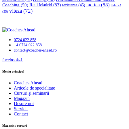
tactica
(58)
Coaching
(50)
Real Madrid
(53)
rezistenta
(45)
Tehnică
viteza
(72)
(35)
0724 022 858
+4 0724 022 858
contact@coaches-ahead.ro
facebook-1
Meniu principal
Coaches Ahead
Articole de specialitate
Cursuri și seminarii
Magazin
Despre noi
Servicii
Contact
Magazin / cursuri