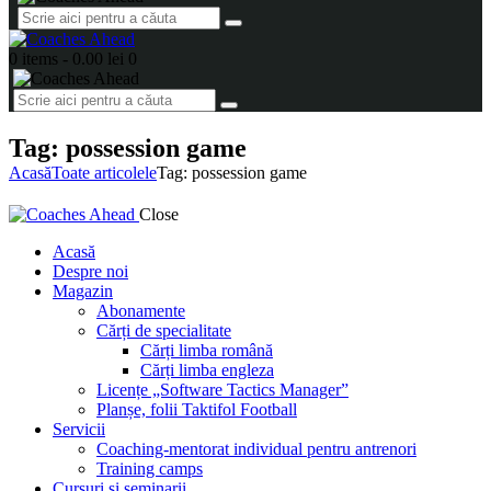
0 items
-
0.00 lei
0
Tag: possession game
Acasă
Toate articolele
Tag: possession game
Close
Acasă
Despre noi
Magazin
Abonamente
Cărți de specialitate
Cărți limba română
Cărți limba engleza
Licențe „Software Tactics Manager”
Planșe, folii Taktifol Football
Servicii
Coaching-mentorat individual pentru antrenori
Training camps
Cursuri și seminarii