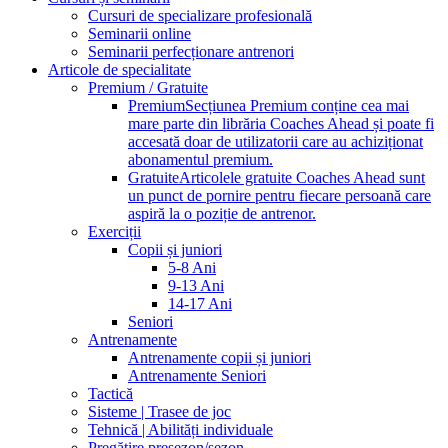
Cursuri de specializare profesională
Seminarii online
Seminarii perfecționare antrenori
Articole de specialitate
Premium / Gratuite
Premium
Secțiunea Premium conține cea mai
mare parte din librăria Coaches Ahead și poate fi
accesată doar de utilizatorii care au achiziționat
abonamentul premium.
Gratuite
Articolele gratuite Coaches Ahead sunt
un punct de pornire pentru fiecare persoană care
aspiră la o poziție de antrenor.
Exerciții
Copii și juniori
5-8 Ani
9-13 Ani
14-17 Ani
Seniori
Antrenamente
Antrenamente copii și juniori
Antrenamente Seniori
Tactică
Sisteme | Trasee de joc
Tehnică | Abilități individuale
Pregătire presezon/sezon