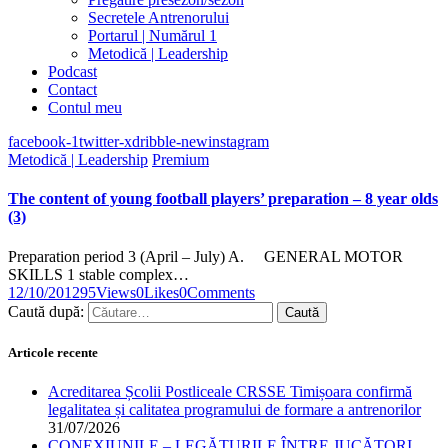
Secretele Antrenorului
Portarul | Numărul 1
Metodică | Leadership
Podcast
Contact
Contul meu
facebook-1
twitter-x
dribble-new
instagram
Metodică | Leadership
Premium
The content of young football players’ preparation – 8 year olds
(3)
Preparation period 3 (April – July) A. GENERAL MOTOR
SKILLS 1 stable complex…
12/10/2012
95
Views
0
Likes
0
Comments
Caută după:
Articole recente
Acreditarea Școlii Postliceale CRSSE Timișoara confirmă
legalitatea și calitatea programului de formare a antrenorilor
31/07/2026
CONEXIUNILE – LEGĂTURILE ÎNTRE JUCĂTORI,