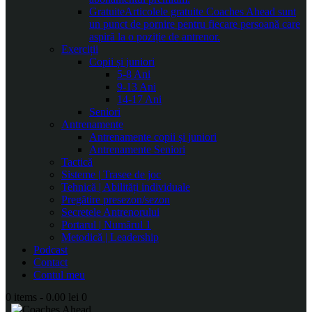
Gratuite
Articolele gratuite Coaches Ahead sunt
un punct de pornire pentru fiecare persoană care
aspiră la o poziție de antrenor.
Exerciții
Copii și juniori
5-8 Ani
9-13 Ani
14-17 Ani
Seniori
Antrenamente
Antrenamente copii și juniori
Antrenamente Seniori
Tactică
Sisteme | Trasee de joc
Tehnică | Abilități individuale
Pregătire presezon/sezon
Secretele Antrenorului
Portarul | Numărul 1
Metodică | Leadership
Podcast
Contact
Contul meu
0 items
-
0.00 lei
0