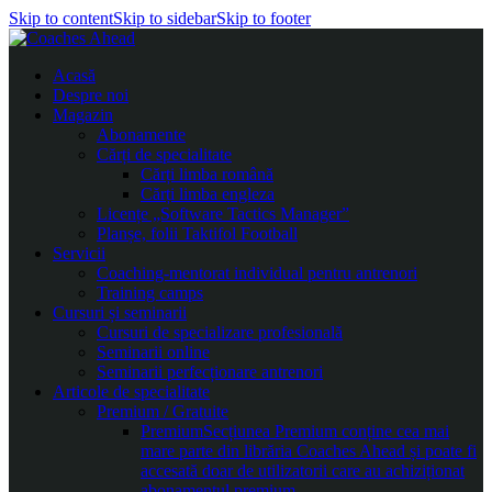
Skip to content
Skip to sidebar
Skip to footer
Acasă
Despre noi
Magazin
Abonamente
Cărți de specialitate
Cărți limba română
Cărți limba engleza
Licențe „Software Tactics Manager”
Planșe, folii Taktifol Football
Servicii
Coaching-mentorat individual pentru antrenori
Training camps
Cursuri și seminarii
Cursuri de specializare profesională
Seminarii online
Seminarii perfecționare antrenori
Articole de specialitate
Premium / Gratuite
Premium
Secțiunea Premium conține cea mai
mare parte din librăria Coaches Ahead și poate fi
accesată doar de utilizatorii care au achiziționat
abonamentul premium.