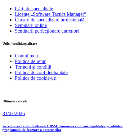
Cărți de specialitate
Licențe „Software Tactics Manager”
Cursuri de specializare profesională
Seminarii online
Seminarii perfecționare antrenori
Utile / confidențialitate
Contul meu
Politica de retur
Termeni și condiții
Politica de confidențialitate
Politica de cookie-uri
Ultimele articole
31/07/2026
Acreditarea Școlii Postliceale CRSSE Timișoara confirmă legalitatea și calitatea
programului de formare a antrenorilor