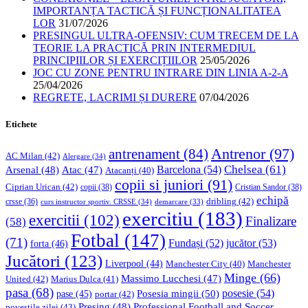
IMPORTANȚA TACTICĂ ȘI FUNCȚIONALITATEA
LOR
31/07/2026
PRESINGUL ULTRA-OFENSIV: CUM TRECEM DE LA
TEORIE LA PRACTICĂ PRIN INTERMEDIUL
PRINCIPIILOR ȘI EXERCIȚIILOR
25/05/2026
JOC CU ZONE PENTRU INTRARE DIN LINIA A-2-A
25/04/2026
REGRETE, LACRIMI ȘI DURERE
07/04/2026
Etichete
Antrenor
(97)
antrenament
(84)
AC Milan
(42)
Alergare
(34)
Chelsea
(61)
Barcelona
(54)
Arsenal
(48)
Atac
(47)
Atacanți
(40)
copii si juniori
(91)
Ciprian Urican
(42)
copii
(38)
Cristian Sandor
(38)
echipă
dribling
(42)
crsse
(36)
curs instructor sportiv. CRSSE
(34)
demarcare
(33)
exercitiu
(183)
exercitii
(102)
Finalizare
(58)
Fotbal
(147)
(71)
Fundași
(52)
jucător
(53)
forta
(46)
Jucători
(123)
Liverpool
(44)
Manchester
Manchester City
(40)
Minge
(66)
Massimo Lucchesi
(47)
United
(42)
Marius Dulca
(41)
pasa
(68)
Posesia mingii
(50)
posesie
(54)
pase
(45)
portar
(42)
Professional Football and Soccer
Presing
(48)
povestile zilei
(43)