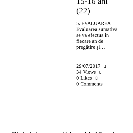
15-16 ani
(22)
5. EVALUAREA
Evaluarea sumativă
se va efectua în
fiecare an de
pregătire și…
29/07/2017
34
Views
0
Likes
0
Comments
METODICĂ | LEADERSHIP
PREMIUM