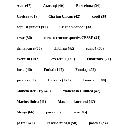
Atac
(47)
Atacanți
(40)
Barcelona
(54)
Chelsea
(61)
Ciprian Urican
(42)
copii
(38)
copii si juniori
(91)
Cristian Sandor
(38)
crsse
(36)
curs instructor sportiv. CRSSE
(34)
demarcare
(33)
dribling
(42)
echipă
(58)
exercitii
(102)
exercitiu
(183)
Finalizare
(71)
forta
(46)
Fotbal
(147)
Fundași
(52)
jucător
(53)
Jucători
(123)
Liverpool
(44)
Manchester City
(40)
Manchester United
(42)
Marius Dulca
(41)
Massimo Lucchesi
(47)
Minge
(66)
pasa
(68)
pase
(45)
portar
(42)
Posesia mingii
(50)
posesie
(54)