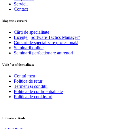
Servicii
Contact
Magazin / cursuri
Cărți de specialitate
Licențe „Software Tactics Manager”
Cursuri de specializare profesională
Seminarii online
Seminarii perfecționare antrenori
Utile / confidențialitate
Contul meu
Politica de retur
Termeni și condiții
Politica de confidențialitate
Politica de cookie-uri
Ultimele articole