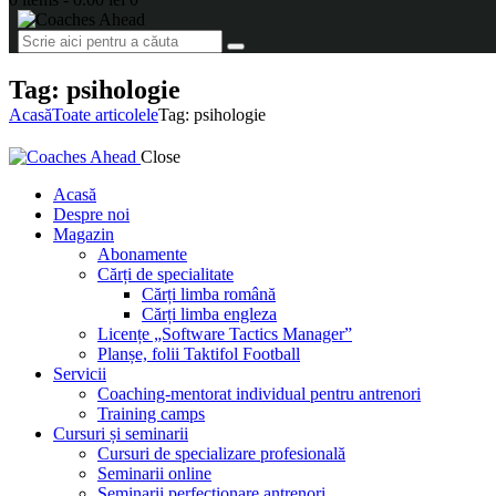
Tag: psihologie
Acasă
Toate articolele
Tag: psihologie
Close
Acasă
Despre noi
Magazin
Abonamente
Cărți de specialitate
Cărți limba română
Cărți limba engleza
Licențe „Software Tactics Manager”
Planșe, folii Taktifol Football
Servicii
Coaching-mentorat individual pentru antrenori
Training camps
Cursuri și seminarii
Cursuri de specializare profesională
Seminarii online
Seminarii perfecționare antrenori