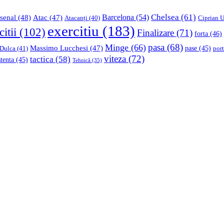
Chelsea
(61)
Barcelona
(54)
senal
(48)
Atac
(47)
Ciprian U
Atacanți
(40)
exercitiu
(183)
citii
(102)
Finalizare
(71)
forta
(46)
pasa
(68)
Minge
(66)
Massimo Lucchesi
(47)
 Dulca
(41)
pase
(45)
port
viteza
(72)
tactica
(58)
stenta
(45)
Tehnică
(35)