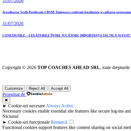
31/07/2026
Acreditarea Școlii Postliceale CRSSE Timișoara confirmă legalitatea și calitatea programu
31/07/2026
CONEXIUNILE – LEGĂTURILE ÎNTRE JUCĂTORI, IMPORTANȚA TACTICĂ ȘI FUN
Copyright © 2026
TOP COACHES AHEAD SRL
, toate drepturile
Customize
Reject All
Accept All
Propulsat de
✖
►
Cookie-uri necesare
Always Active
Necessary cookies enable essential site features like secure log-ins a
Niciunul
►
Cookie-uri funcționale
Remarcă
Functional cookies support features like content sharing on social medi