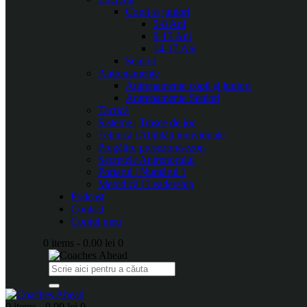
Copii și juniori
5-8 Ani
9-13 Ani
14-17 Ani
Seniori
Antrenamente
Antrenamente copii și juniori
Antrenamente Seniori
Tactică
Sisteme | Trasee de joc
Tehnică | Abilități individuale
Pregătire presezon/sezon
Secretele Antrenorului
Portarul | Numărul 1
Metodică | Leadership
Podcast
Contact
Contul meu
0 items
-
0.00 lei
0
0 items
-
0.00 lei
0