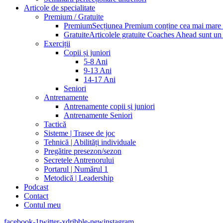
Articole de specialitate
Premium / Gratuite
Premium
Secțiunea Premium conține cea mai mare pa
Gratuite
Articolele gratuite Coaches Ahead sunt un p
Exerciții
Copii și juniori
5-8 Ani
9-13 Ani
14-17 Ani
Seniori
Antrenamente
Antrenamente copii și juniori
Antrenamente Seniori
Tactică
Sisteme | Trasee de joc
Tehnică | Abilități individuale
Pregătire presezon/sezon
Secretele Antrenorului
Portarul | Numărul 1
Metodică | Leadership
Podcast
Contact
Contul meu
facebook-1
twitter-x
dribble-new
instagram