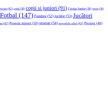
copii si juniori
(91)
rican
(42)
copii
(38)
Cristian Sandor
(38)
crsse
(36)
Fotbal
(147)
Jucători
Fundași
(52)
jucător
(53)
Posesia mingii
(50)
posesie
(54)
Presing
(48)
ar
(42)
povestile zilei
(43)