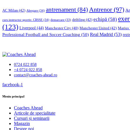
Antrenor
(97)
antrenament
(84)
Ar
AC Milan
(42)
Alergare
(34)
exer
echipă
(58)
dribling
(42)
curs instructor sportiv. CRSSE
(34)
demarcare
(33)
(123)
Liverpool
(44)
Manchester United
(42)
Marius
Manchester City
(40)
Professional Football and Soccer Coaching
(50)
Real Madrid
(53)
rezi
0724 022 858
+4 0724 022 858
contact@coaches-ahead.ro
facebook-1
Meniu principal
Coaches Ahead
Articole de specialitate
Cursuri și seminarii
Magazin
Despre noi