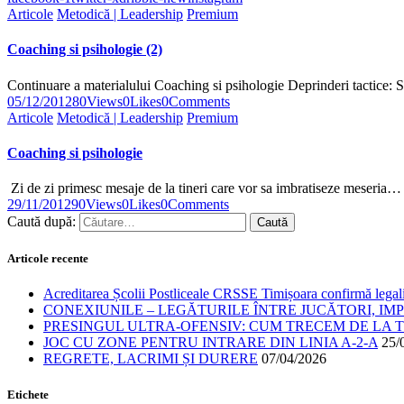
Articole
Metodică | Leadership
Premium
Coaching si psihologie (2)
Continuare a materialului Coaching si psihologie Deprinderi tactice: S
05/12/2012
80
Views
0
Likes
0
Comments
Articole
Metodică | Leadership
Premium
Coaching si psihologie
Zi de zi primesc mesaje de la tineri care vor sa imbratiseze meseria…
29/11/2012
90
Views
0
Likes
0
Comments
Caută după:
Articole recente
Acreditarea Școlii Postliceale CRSSE Timișoara confirmă legalit
CONEXIUNILE – LEGĂTURILE ÎNTRE JUCĂTORI, IM
PRESINGUL ULTRA-OFENSIV: CUM TRECEM DE LA TE
JOC CU ZONE PENTRU INTRARE DIN LINIA A-2-A
25/
REGRETE, LACRIMI ȘI DURERE
07/04/2026
Etichete