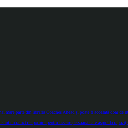
 mare parte din librăria Coaches Ahead și poate fi accesată doar de util
sunt un punct de pornire pentru fiecare persoană care aspiră la o poziți