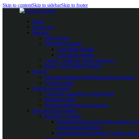
Skip to content
Skip to sidebar
Skip to footer
Acasă
Despre noi
Magazin
Abonamente
Cărți de specialitate
Cărți limba română
Cărți limba engleza
Licențe „Software Tactics Manager”
Planșe, folii Taktifol Football
Servicii
Coaching-mentorat individual pentru antrenori
Training camps
Cursuri și seminarii
Cursuri de specializare profesională
Seminarii online
Seminarii perfecționare antrenori
Articole de specialitate
Premium / Gratuite
Premium
Secțiunea Premium conține cea mai
abonamentul premium.
Gratuite
Articolele gratuite Coaches Ahead 
Exerciții