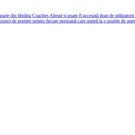
rte din librăria Coaches Ahead și poate fi accesată doar de utilizatori
unct de pornire pentru fiecare persoană care aspiră la o poziție de antr