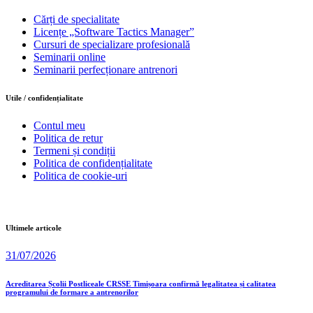
Cărți de specialitate
Licențe „Software Tactics Manager”
Cursuri de specializare profesională
Seminarii online
Seminarii perfecționare antrenori
Utile / confidențialitate
Contul meu
Politica de retur
Termeni și condiții
Politica de confidențialitate
Politica de cookie-uri
Ultimele articole
31/07/2026
Acreditarea Școlii Postliceale CRSSE Timișoara confirmă legalitatea și calitatea
programului de formare a antrenorilor