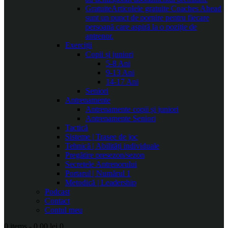
Gratuite
Articolele gratuite Coaches Ahead
sunt un punct de pornire pentru fiecare
persoană care aspiră la o poziție de
antrenor.
Exerciții
Copii și juniori
5-8 Ani
9-13 Ani
14-17 Ani
Seniori
Antrenamente
Antrenamente copii și juniori
Antrenamente Seniori
Tactică
Sisteme | Trasee de joc
Tehnică | Abilități individuale
Pregătire presezon/sezon
Secretele Antrenorului
Portarul | Numărul 1
Metodică | Leadership
Podcast
Contact
Contul meu
0 items
-
0.00 lei
0