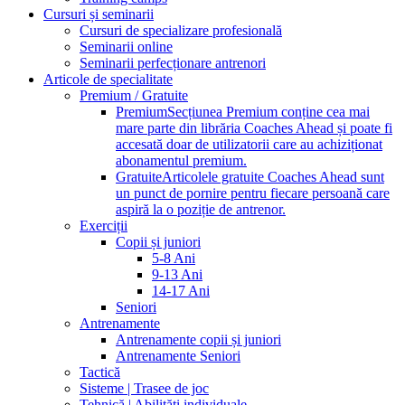
Cursuri și seminarii
Cursuri de specializare profesională
Seminarii online
Seminarii perfecționare antrenori
Articole de specialitate
Premium / Gratuite
Premium
Secțiunea Premium conține cea mai
mare parte din librăria Coaches Ahead și poate fi
accesată doar de utilizatorii care au achiziționat
abonamentul premium.
Gratuite
Articolele gratuite Coaches Ahead sunt
un punct de pornire pentru fiecare persoană care
aspiră la o poziție de antrenor.
Exerciții
Copii și juniori
5-8 Ani
9-13 Ani
14-17 Ani
Seniori
Antrenamente
Antrenamente copii și juniori
Antrenamente Seniori
Tactică
Sisteme | Trasee de joc
Tehnică | Abilități individuale