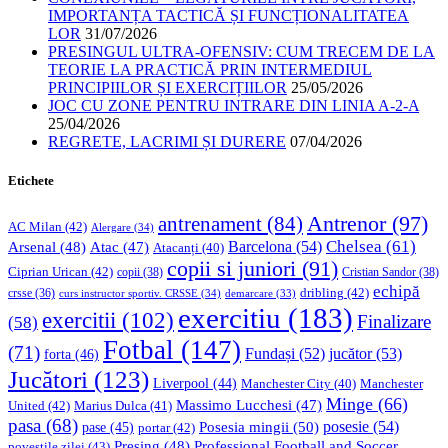
IMPORTANȚA TACTICĂ ȘI FUNCȚIONALITATEA
LOR
31/07/2026
PRESINGUL ULTRA-OFENSIV: CUM TRECEM DE LA
TEORIE LA PRACTICĂ PRIN INTERMEDIUL
PRINCIPIILOR ȘI EXERCIȚIILOR
25/05/2026
JOC CU ZONE PENTRU INTRARE DIN LINIA A-2-A
25/04/2026
REGRETE, LACRIMI ȘI DURERE
07/04/2026
Etichete
Antrenor
(97)
antrenament
(84)
AC Milan
(42)
Alergare
(34)
Chelsea
(61)
Barcelona
(54)
Arsenal
(48)
Atac
(47)
Atacanți
(40)
copii si juniori
(91)
Ciprian Urican
(42)
copii
(38)
Cristian Sandor
(38)
echipă
dribling
(42)
crsse
(36)
curs instructor sportiv. CRSSE
(34)
demarcare
(33)
exercitiu
(183)
exercitii
(102)
Finalizare
(58)
Fotbal
(147)
(71)
Fundași
(52)
jucător
(53)
forta
(46)
Jucători
(123)
Liverpool
(44)
Manchester
Manchester City
(40)
Minge
(66)
Massimo Lucchesi
(47)
United
(42)
Marius Dulca
(41)
pasa
(68)
Posesia mingii
(50)
posesie
(54)
pase
(45)
portar
(42)
Professional Football and Soccer
Presing
(48)
povestile zilei
(43)