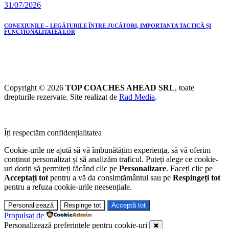
31/07/2026
CONEXIUNILE – LEGĂTURILE ÎNTRE JUCĂTORI, IMPORTANȚA TACTICĂ ȘI
FUNCȚIONALITATEA LOR
Copyright © 2026
TOP COACHES AHEAD SRL
, toate
drepturile rezervate. Site realizat de
Rad Media
.
Îți respectăm confidențialitatea
Cookie-urile ne ajută să vă îmbunătățim experiența, să vă oferim
conținut personalizat și să analizăm traficul. Puteți alege ce cookie-
uri doriți să permiteți făcând clic pe
Personalizare
. Faceți clic pe
Acceptați tot
pentru a vă da consimțământul sau pe
Respingeți tot
pentru a refuza cookie-urile neesențiale.
Personalizează
Respinge tot
Acceptă tot
Propulsat de
Personalizează preferințele pentru cookie-uri
✖