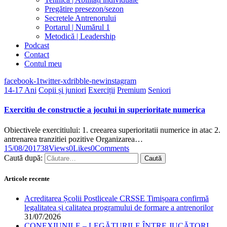
Pregătire presezon/sezon
Secretele Antrenorului
Portarul | Numărul 1
Metodică | Leadership
Podcast
Contact
Contul meu
facebook-1
twitter-x
dribble-new
instagram
14-17 Ani
Copii și juniori
Exerciții
Premium
Seniori
Exercitiu de constructie a jocului in superioritate numerica
Obiectivele exercitiului: 1. creearea superioritatii numerice in atac 2.
antrenarea tranzitiei pozitive Organizarea…
15/08/2017
38
Views
0
Likes
0
Comments
Caută după:
Articole recente
Acreditarea Școlii Postliceale CRSSE Timișoara confirmă
legalitatea și calitatea programului de formare a antrenorilor
31/07/2026
CONEXIUNILE – LEGĂTURILE ÎNTRE JUCĂTORI,