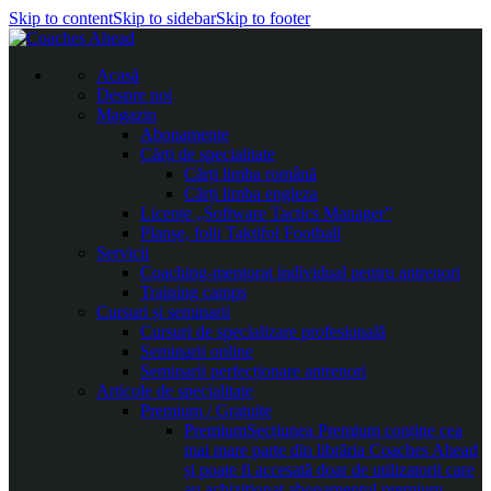
Skip to content
Skip to sidebar
Skip to footer
Acasă
Despre noi
Magazin
Abonamente
Cărți de specialitate
Cărți limba română
Cărți limba engleza
Licențe „Software Tactics Manager”
Planșe, folii Taktifol Football
Servicii
Coaching-mentorat individual pentru antrenori
Training camps
Cursuri și seminarii
Cursuri de specializare profesională
Seminarii online
Seminarii perfecționare antrenori
Articole de specialitate
Premium / Gratuite
Premium
Secțiunea Premium conține cea
mai mare parte din librăria Coaches Ahead
și poate fi accesată doar de utilizatorii care
au achiziționat abonamentul premium.