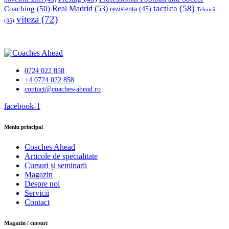
tactica
(58)
Coaching
(50)
Real Madrid
(53)
rezistenta
(45)
Tehnică
viteza
(72)
(35)
0724 022 858
+4 0724 022 858
contact@coaches-ahead.ro
facebook-1
Meniu principal
Coaches Ahead
Articole de specialitate
Cursuri și seminarii
Magazin
Despre noi
Servicii
Contact
Magazin / cursuri