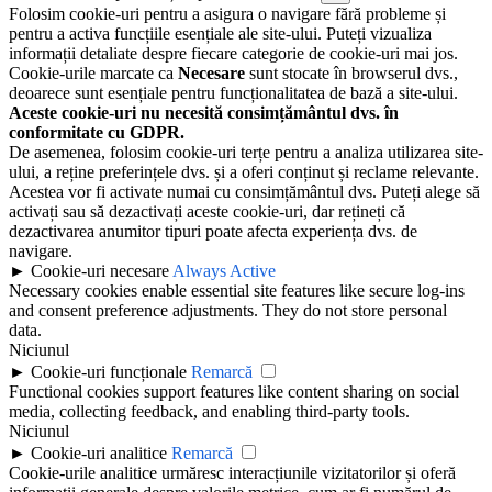
Folosim cookie-uri pentru a asigura o navigare fără probleme și
pentru a activa funcțiile esențiale ale site-ului. Puteți vizualiza
informații detaliate despre fiecare categorie de cookie-uri mai jos.
Cookie-urile marcate ca
Necesare
sunt stocate în browserul dvs.,
deoarece sunt esențiale pentru funcționalitatea de bază a site-ului.
Aceste cookie-uri nu necesită consimțământul dvs. în
conformitate cu GDPR.
De asemenea, folosim cookie-uri terțe pentru a analiza utilizarea site-
ului, a reține preferințele dvs. și a oferi conținut și reclame relevante.
Acestea vor fi activate numai cu consimțământul dvs. Puteți alege să
activați sau să dezactivați aceste cookie-uri, dar rețineți că
dezactivarea anumitor tipuri poate afecta experiența dvs. de
navigare.
►
Cookie-uri necesare
Always Active
Necessary cookies enable essential site features like secure log-ins
and consent preference adjustments. They do not store personal
data.
Niciunul
►
Cookie-uri funcționale
Remarcă
Functional cookies support features like content sharing on social
media, collecting feedback, and enabling third-party tools.
Niciunul
►
Cookie-uri analitice
Remarcă
Cookie-urile analitice urmăresc interacțiunile vizitatorilor și oferă