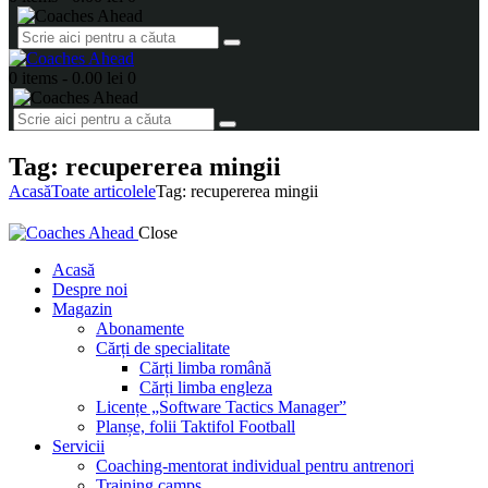
0 items
-
0.00 lei
0
Tag: recupererea mingii
Acasă
Toate articolele
Tag: recupererea mingii
Close
Acasă
Despre noi
Magazin
Abonamente
Cărți de specialitate
Cărți limba română
Cărți limba engleza
Licențe „Software Tactics Manager”
Planșe, folii Taktifol Football
Servicii
Coaching-mentorat individual pentru antrenori
Training camps