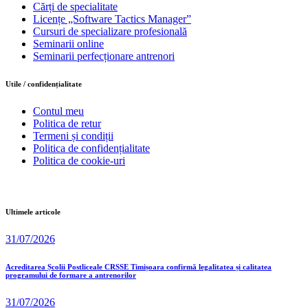
Cărți de specialitate
Licențe „Software Tactics Manager”
Cursuri de specializare profesională
Seminarii online
Seminarii perfecționare antrenori
Utile / confidențialitate
Contul meu
Politica de retur
Termeni și condiții
Politica de confidențialitate
Politica de cookie-uri
Ultimele articole
31/07/2026
Acreditarea Școlii Postliceale CRSSE Timișoara confirmă legalitatea și calitatea
programului de formare a antrenorilor
31/07/2026