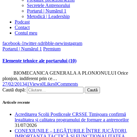
Secretele Antrenorului
Portarul | Numărul 1
Metodică | Leadership
Podcast
Contact
Contul meu
facebook-1
twitter-x
dribble-new
instagram
Portarul | Numărul 1
Premium
Elemente tehnice ale portarului (10)
BIOMECANICA GENERALA A PLONJONULUI Orice
plonjon, indiferent prin ce…
27/02/2013
41
Views
0
Likes
0
Comments
Caută după:
Articole recente
Acreditarea Școlii Postliceale CRSSE Timișoara confirmă
legalitatea și calitatea programului de formare a antrenorilor
31/07/2026
CONEXIUNILE – LEGĂTURILE ÎNTRE JUCĂTORI,
IMPORTANȚA TACTICĂ ȘI FUNCȚIONALITATEA