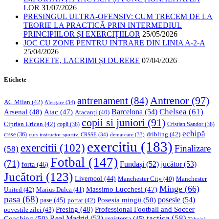
LOR
31/07/2026
PRESINGUL ULTRA-OFENSIV: CUM TRECEM DE LA
TEORIE LA PRACTICĂ PRIN INTERMEDIUL
PRINCIPIILOR ȘI EXERCIȚIILOR
25/05/2026
JOC CU ZONE PENTRU INTRARE DIN LINIA A-2-A
25/04/2026
REGRETE, LACRIMI ȘI DURERE
07/04/2026
Etichete
Antrenor
(97)
antrenament
(84)
AC Milan
(42)
Alergare
(34)
Chelsea
(61)
Barcelona
(54)
Arsenal
(48)
Atac
(47)
Atacanți
(40)
copii si juniori
(91)
Ciprian Urican
(42)
copii
(38)
Cristian Sandor
(38)
echipă
dribling
(42)
crsse
(36)
curs instructor sportiv. CRSSE
(34)
demarcare
(33)
exercitiu
(183)
exercitii
(102)
Finalizare
(58)
Fotbal
(147)
(71)
Fundași
(52)
jucător
(53)
forta
(46)
Jucători
(123)
Liverpool
(44)
Manchester
Manchester City
(40)
Minge
(66)
Massimo Lucchesi
(47)
United
(42)
Marius Dulca
(41)
pasa
(68)
Posesia mingii
(50)
posesie
(54)
pase
(45)
portar
(42)
Professional Football and Soccer
Presing
(48)
povestile zilei
(43)
tactica
(58)
Coaching
(50)
Real Madrid
(53)
rezistenta
(45)