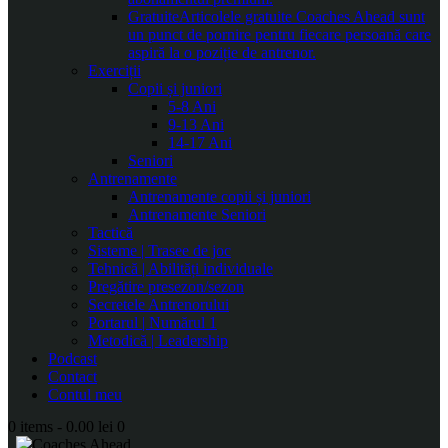
Gratuite
Articolele gratuite Coaches Ahead sunt
un punct de pornire pentru fiecare persoană care
aspiră la o poziție de antrenor.
Exerciții
Copii și juniori
5-8 Ani
9-13 Ani
14-17 Ani
Seniori
Antrenamente
Antrenamente copii și juniori
Antrenamente Seniori
Tactică
Sisteme | Trasee de joc
Tehnică | Abilități individuale
Pregătire presezon/sezon
Secretele Antrenorului
Portarul | Numărul 1
Metodică | Leadership
Podcast
Contact
Contul meu
0 items
-
0.00 lei
0