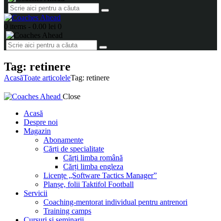
0 items
-
0.00 lei
0
Tag: retinere
Acasă
Toate articolele
Tag: retinere
Close
Acasă
Despre noi
Magazin
Abonamente
Cărți de specialitate
Cărți limba română
Cărți limba engleza
Licențe „Software Tactics Manager”
Planșe, folii Taktifol Football
Servicii
Coaching-mentorat individual pentru antrenori
Training camps
Cursuri și seminarii