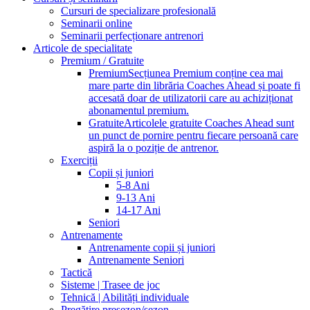
Cursuri de specializare profesională
Seminarii online
Seminarii perfecționare antrenori
Articole de specialitate
Premium / Gratuite
Premium
Secțiunea Premium conține cea mai
mare parte din librăria Coaches Ahead și poate fi
accesată doar de utilizatorii care au achiziționat
abonamentul premium.
Gratuite
Articolele gratuite Coaches Ahead sunt
un punct de pornire pentru fiecare persoană care
aspiră la o poziție de antrenor.
Exerciții
Copii și juniori
5-8 Ani
9-13 Ani
14-17 Ani
Seniori
Antrenamente
Antrenamente copii și juniori
Antrenamente Seniori
Tactică
Sisteme | Trasee de joc
Tehnică | Abilități individuale
Pregătire presezon/sezon