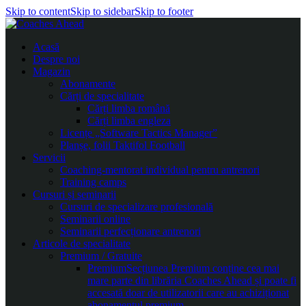
Skip to content
Skip to sidebar
Skip to footer
Acasă
Despre noi
Magazin
Abonamente
Cărți de specialitate
Cărți limba română
Cărți limba engleza
Licențe „Software Tactics Manager”
Planșe, folii Taktifol Football
Servicii
Coaching-mentorat individual pentru antrenori
Training camps
Cursuri și seminarii
Cursuri de specializare profesională
Seminarii online
Seminarii perfecționare antrenori
Articole de specialitate
Premium / Gratuite
Premium
Secțiunea Premium conține cea mai
mare parte din librăria Coaches Ahead și poate fi
accesată doar de utilizatorii care au achiziționat
abonamentul premium.