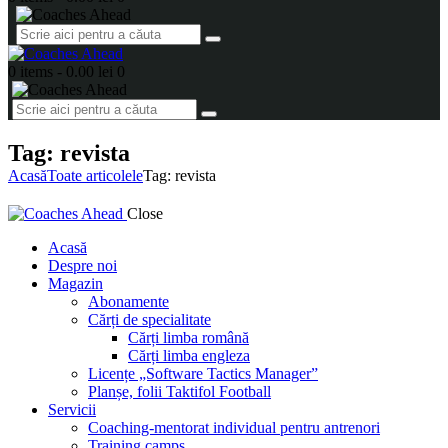
0 items
-
0.00 lei
0
Tag: revista
Acasă
Toate articolele
Tag: revista
Close
Acasă
Despre noi
Magazin
Abonamente
Cărți de specialitate
Cărți limba română
Cărți limba engleza
Licențe „Software Tactics Manager”
Planșe, folii Taktifol Football
Servicii
Coaching-mentorat individual pentru antrenori
Training camps