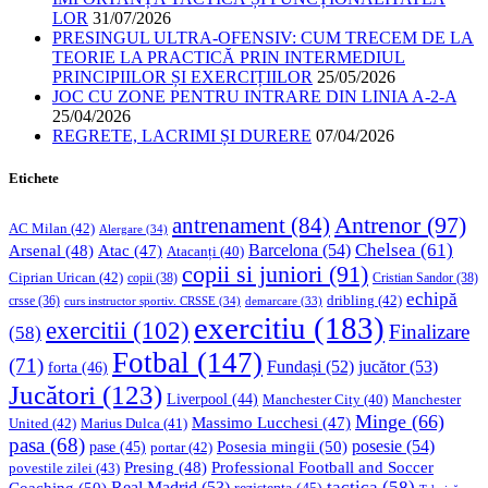
LOR
31/07/2026
PRESINGUL ULTRA-OFENSIV: CUM TRECEM DE LA
TEORIE LA PRACTICĂ PRIN INTERMEDIUL
PRINCIPIILOR ȘI EXERCIȚIILOR
25/05/2026
JOC CU ZONE PENTRU INTRARE DIN LINIA A-2-A
25/04/2026
REGRETE, LACRIMI ȘI DURERE
07/04/2026
Etichete
Antrenor
(97)
antrenament
(84)
AC Milan
(42)
Alergare
(34)
Chelsea
(61)
Barcelona
(54)
Arsenal
(48)
Atac
(47)
Atacanți
(40)
copii si juniori
(91)
Ciprian Urican
(42)
copii
(38)
Cristian Sandor
(38)
echipă
dribling
(42)
crsse
(36)
curs instructor sportiv. CRSSE
(34)
demarcare
(33)
exercitiu
(183)
exercitii
(102)
Finalizare
(58)
Fotbal
(147)
(71)
Fundași
(52)
jucător
(53)
forta
(46)
Jucători
(123)
Liverpool
(44)
Manchester
Manchester City
(40)
Minge
(66)
Massimo Lucchesi
(47)
United
(42)
Marius Dulca
(41)
pasa
(68)
Posesia mingii
(50)
posesie
(54)
pase
(45)
portar
(42)
Professional Football and Soccer
Presing
(48)
povestile zilei
(43)
tactica
(58)
Coaching
(50)
Real Madrid
(53)