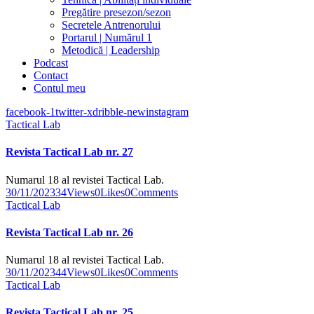
Pregătire presezon/sezon
Secretele Antrenorului
Portarul | Numărul 1
Metodică | Leadership
Podcast
Contact
Contul meu
facebook-1
twitter-x
dribble-new
instagram
Tactical Lab
Revista Tactical Lab nr. 27
Numarul 18 al revistei Tactical Lab.
30/11/2023
34
Views
0
Likes
0
Comments
Tactical Lab
Revista Tactical Lab nr. 26
Numarul 18 al revistei Tactical Lab.
30/11/2023
44
Views
0
Likes
0
Comments
Tactical Lab
Revista Tactical Lab nr. 25