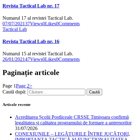
Revista Tactical Lab nr. 17
Numarul 17 al revistei Tactical Lab.
07/07/2021
37
Views
0
Likes
0
Comments
Tactical Lab
Revista Tactical Lab nr. 16
Numarul 15 al revistei Tactical Lab.
26/01/2021
47
Views
0
Likes
0
Comments
Paginație articole
Page
1
Page
2
>
Caută după:
Articole recente
Acreditarea Școlii Postliceale CRSSE Timișoara confirmă
legalitatea și calitatea programului de formare a antrenorilor
31/07/2026
CONEXIUNILE – LEGĂTURILE ÎNTRE JUCĂTORI,
IMPORTANȚA TACTICĂ ȘI FUNCȚIONALITATEA