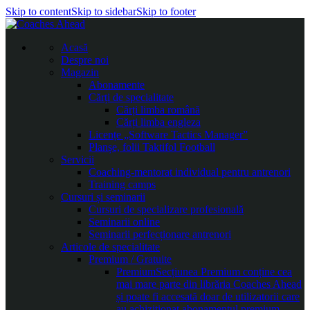
Skip to content
Skip to sidebar
Skip to footer
Acasă
Despre noi
Magazin
Abonamente
Cărți de specialitate
Cărți limba română
Cărți limba engleza
Licențe „Software Tactics Manager”
Planșe, folii Taktifol Football
Servicii
Coaching-mentorat individual pentru antrenori
Training camps
Cursuri și seminarii
Cursuri de specializare profesională
Seminarii online
Seminarii perfecționare antrenori
Articole de specialitate
Premium / Gratuite
Premium
Secțiunea Premium conține cea
mai mare parte din librăria Coaches Ahead
și poate fi accesată doar de utilizatorii care
au achiziționat abonamentul premium.