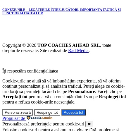
CONEXIUNILE – LEGĂTURILE ÎNTRE JUCĂTORI, IMPORTANȚA TACTICĂ ȘI
FUNCȚIONALITATEA LOR
Copyright © 2026
TOP COACHES AHEAD SRL
, toate
drepturile rezervate. Site realizat de
Rad Media
.
Îți respectăm confidențialitatea
Cookie-urile ne ajută să vă îmbunătățim experiența, să vă oferim
conținut personalizat și să analizăm traficul. Puteți alege ce cookie-
uri doriți să permiteți făcând clic pe
Personalizare
. Faceți clic pe
Acceptați tot
pentru a vă da consimțământul sau pe
Respingeți tot
pentru a refuza cookie-urile neesențiale.
Personalizează
Respinge tot
Acceptă tot
Propulsat de
Personalizează preferințele pentru cookie-uri
✖
Folosim cookie-uri pentru a asigura o navigare fără probleme și