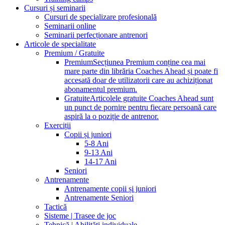
Cursuri și seminarii
Cursuri de specializare profesională
Seminarii online
Seminarii perfecționare antrenori
Articole de specialitate
Premium / Gratuite
Premium
Secțiunea Premium conține cea mai
mare parte din librăria Coaches Ahead și poate fi
accesată doar de utilizatorii care au achiziționat
abonamentul premium.
Gratuite
Articolele gratuite Coaches Ahead sunt
un punct de pornire pentru fiecare persoană care
aspiră la o poziție de antrenor.
Exerciții
Copii și juniori
5-8 Ani
9-13 Ani
14-17 Ani
Seniori
Antrenamente
Antrenamente copii și juniori
Antrenamente Seniori
Tactică
Sisteme | Trasee de joc
Tehnică | Abilități individuale