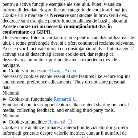
pentru a activa funcțiile esențiale ale site-ului. Puteți vizualiza
informații detaliate despre fiecare categorie de cookie-uri mai jos.
Cookie-urile marcate ca
Necesare
sunt stocate în browserul dvs.,
deoarece sunt esențiale pentru funcționalitatea de bază a site-ului.
Aceste cookie-uri nu necesită consimțământul dvs. în
conformitate cu GDPR.
De asemenea, folosim cookie-uri terțe pentru a analiza utilizarea site-
ului, a reține preferințele dvs. și a oferi conținut și reclame relevante.
Acestea vor fi activate numai cu consimțământul dvs. Puteți alege să
activați sau să dezactivați aceste cookie-uri, dar rețineți că
dezactivarea anumitor tipuri poate afecta experiența dvs. de
navigare.
►
Cookie-uri necesare
Always Active
Necessary cookies enable essential site features like secure log-ins
and consent preference adjustments. They do not store personal
data.
Niciunul
►
Cookie-uri funcționale
Remarcă
Functional cookies support features like content sharing on social
media, collecting feedback, and enabling third-party tools.
Niciunul
►
Cookie-uri analitice
Remarcă
Cookie-urile analitice urmăresc interacțiunile vizitatorilor și oferă
informații generale despre valorile metrice, cum ar fi numărul de