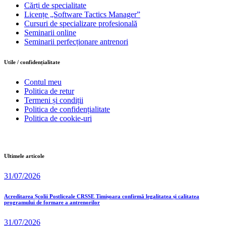
Cărți de specialitate
Licențe „Software Tactics Manager”
Cursuri de specializare profesională
Seminarii online
Seminarii perfecționare antrenori
Utile / confidențialitate
Contul meu
Politica de retur
Termeni și condiții
Politica de confidențialitate
Politica de cookie-uri
Ultimele articole
31/07/2026
Acreditarea Școlii Postliceale CRSSE Timișoara confirmă legalitatea și calitatea
programului de formare a antrenorilor
31/07/2026