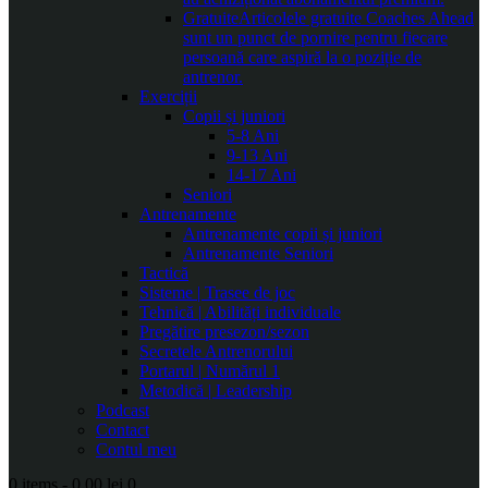
Gratuite
Articolele gratuite Coaches Ahead
sunt un punct de pornire pentru fiecare
persoană care aspiră la o poziție de
antrenor.
Exerciții
Copii și juniori
5-8 Ani
9-13 Ani
14-17 Ani
Seniori
Antrenamente
Antrenamente copii și juniori
Antrenamente Seniori
Tactică
Sisteme | Trasee de joc
Tehnică | Abilități individuale
Pregătire presezon/sezon
Secretele Antrenorului
Portarul | Numărul 1
Metodică | Leadership
Podcast
Contact
Contul meu
0 items
-
0.00 lei
0