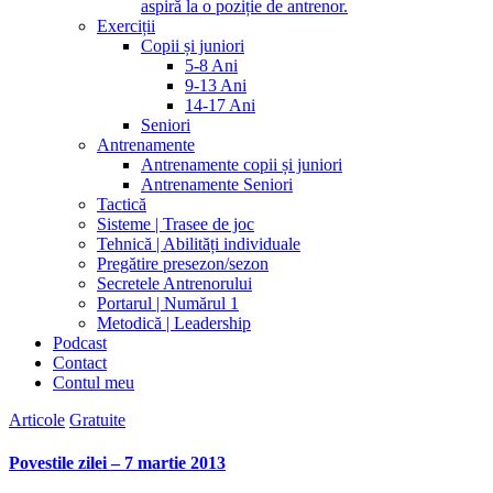
aspiră la o poziție de antrenor.
Exerciții
Copii și juniori
5-8 Ani
9-13 Ani
14-17 Ani
Seniori
Antrenamente
Antrenamente copii și juniori
Antrenamente Seniori
Tactică
Sisteme | Trasee de joc
Tehnică | Abilități individuale
Pregătire presezon/sezon
Secretele Antrenorului
Portarul | Numărul 1
Metodică | Leadership
Podcast
Contact
Contul meu
Articole
Gratuite
Povestile zilei – 7 martie 2013