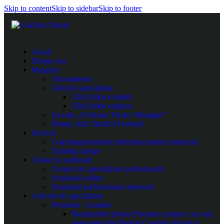
Skip to content
Skip to sidebar
Skip to footer
Acasă
Despre noi
Magazin
Abonamente
Cărți de specialitate
Cărți limba română
Cărți limba engleza
Licențe „Software Tactics Manager”
Planșe, folii Taktifol Football
Servicii
Coaching-mentorat individual pentru antrenori
Training camps
Cursuri și seminarii
Cursuri de specializare profesională
Seminarii online
Seminarii perfecționare antrenori
Articole de specialitate
Premium / Gratuite
Premium
Secțiunea Premium conține cea mai
mare parte din librăria Coaches Ahead și