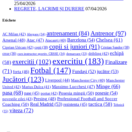
25/04/2026
REGRETE, LACRIMI ȘI DURERE
07/04/2026
Etichete
Antrenor
(97)
antrenament
(84)
AC Milan
(42)
Alergare
(34)
Chelsea
(61)
Barcelona
(54)
Arsenal
(48)
Atac
(47)
Atacanți
(40)
copii si juniori
(91)
Ciprian Urican
(42)
copii
(38)
Cristian Sandor
(38)
echipă
dribling
(42)
crsse
(36)
curs instructor sportiv. CRSSE
(34)
demarcare
(33)
exercitiu
(183)
exercitii
(102)
Finalizare
(58)
Fotbal
(147)
(71)
Fundași
(52)
jucător
(53)
forta
(46)
Jucători
(123)
Liverpool
(44)
Manchester
Manchester City
(40)
Minge
(66)
Massimo Lucchesi
(47)
United
(42)
Marius Dulca
(41)
pasa
(68)
Posesia mingii
(50)
posesie
(54)
pase
(45)
portar
(42)
Professional Football and Soccer
Presing
(48)
povestile zilei
(43)
tactica
(58)
Coaching
(50)
Real Madrid
(53)
rezistenta
(45)
Tehnică
viteza
(72)
(35)