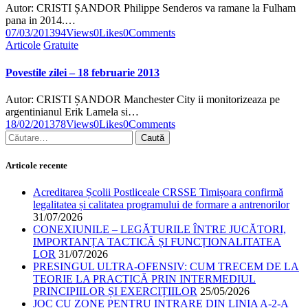
Autor: CRISTI ȘANDOR Philippe Senderos va ramane la Fulham
pana in 2014.…
07/03/2013
94
Views
0
Likes
0
Comments
Articole
Gratuite
Povestile zilei – 18 februarie 2013
Autor: CRISTI ȘANDOR Manchester City ii monitorizeaza pe
argentinianul Erik Lamela si…
18/02/2013
78
Views
0
Likes
0
Comments
Articole recente
Acreditarea Școlii Postliceale CRSSE Timișoara confirmă
legalitatea și calitatea programului de formare a antrenorilor
31/07/2026
CONEXIUNILE – LEGĂTURILE ÎNTRE JUCĂTORI,
IMPORTANȚA TACTICĂ ȘI FUNCȚIONALITATEA
LOR
31/07/2026
PRESINGUL ULTRA-OFENSIV: CUM TRECEM DE LA
TEORIE LA PRACTICĂ PRIN INTERMEDIUL
PRINCIPIILOR ȘI EXERCIȚIILOR
25/05/2026
JOC CU ZONE PENTRU INTRARE DIN LINIA A-2-A