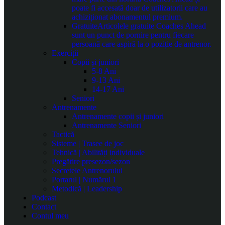
poate fi accesată doar de utilizatorii care au
achiziționat abonamentul premium.
Gratuite
Articolele gratuite Coaches Ahead
sunt un punct de pornire pentru fiecare
persoană care aspiră la o poziție de antrenor.
Exerciții
Copii și juniori
5-8 Ani
9-13 Ani
14-17 Ani
Seniori
Antrenamente
Antrenamente copii și juniori
Antrenamente Seniori
Tactică
Sisteme | Trasee de joc
Tehnică | Abilități individuale
Pregătire presezon/sezon
Secretele Antrenorului
Portarul | Numărul 1
Metodică | Leadership
Podcast
Contact
Contul meu