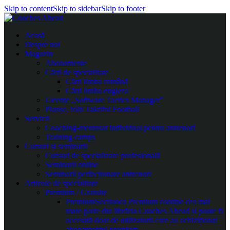
Skip to content
Skip to sidebar
Skip to footer
Acasă
Despre noi
Magazin
Abonamente
Cărți de specialitate
Cărți limba română
Cărți limba engleza
Licențe „Software Tactics Manager”
Planșe, folii Taktifol Football
Servicii
Coaching-mentorat individual pentru antrenori
Training camps
Cursuri și seminarii
Cursuri de specializare profesională
Seminarii online
Seminarii perfecționare antrenori
Articole de specialitate
Premium / Gratuite
Premium
Secțiunea Premium conține cea mai
mare parte din librăria Coaches Ahead și poate fi
accesată doar de utilizatorii care au achiziționat
abonamentul premium.