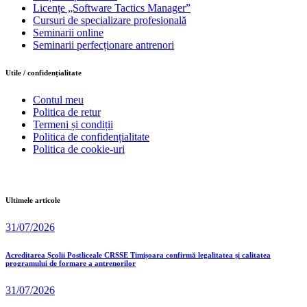
Licențe „Software Tactics Manager”
Cursuri de specializare profesională
Seminarii online
Seminarii perfecționare antrenori
Utile / confidențialitate
Contul meu
Politica de retur
Termeni și condiții
Politica de confidențialitate
Politica de cookie-uri
Ultimele articole
31/07/2026
Acreditarea Școlii Postliceale CRSSE Timișoara confirmă legalitatea și calitatea
programului de formare a antrenorilor
31/07/2026