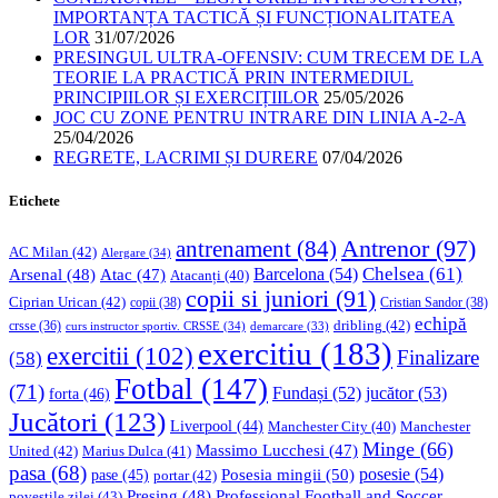
IMPORTANȚA TACTICĂ ȘI FUNCȚIONALITATEA
LOR
31/07/2026
PRESINGUL ULTRA-OFENSIV: CUM TRECEM DE LA
TEORIE LA PRACTICĂ PRIN INTERMEDIUL
PRINCIPIILOR ȘI EXERCIȚIILOR
25/05/2026
JOC CU ZONE PENTRU INTRARE DIN LINIA A-2-A
25/04/2026
REGRETE, LACRIMI ȘI DURERE
07/04/2026
Etichete
Antrenor
(97)
antrenament
(84)
AC Milan
(42)
Alergare
(34)
Chelsea
(61)
Barcelona
(54)
Arsenal
(48)
Atac
(47)
Atacanți
(40)
copii si juniori
(91)
Ciprian Urican
(42)
copii
(38)
Cristian Sandor
(38)
echipă
dribling
(42)
crsse
(36)
curs instructor sportiv. CRSSE
(34)
demarcare
(33)
exercitiu
(183)
exercitii
(102)
Finalizare
(58)
Fotbal
(147)
(71)
Fundași
(52)
jucător
(53)
forta
(46)
Jucători
(123)
Liverpool
(44)
Manchester
Manchester City
(40)
Minge
(66)
Massimo Lucchesi
(47)
United
(42)
Marius Dulca
(41)
pasa
(68)
Posesia mingii
(50)
posesie
(54)
pase
(45)
portar
(42)
Professional Football and Soccer
Presing
(48)
povestile zilei
(43)