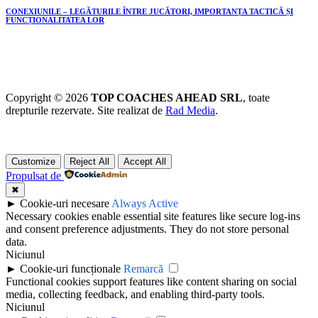
CONEXIUNILE – LEGĂTURILE ÎNTRE JUCĂTORI, IMPORTANȚA TACTICĂ ȘI
FUNCȚIONALITATEA LOR
Copyright © 2026
TOP COACHES AHEAD SRL
, toate
drepturile rezervate. Site realizat de
Rad Media
.
Customize
Reject All
Accept All
Propulsat de
✖
►
Cookie-uri necesare
Always Active
Necessary cookies enable essential site features like secure log-ins
and consent preference adjustments. They do not store personal
data.
Niciunul
►
Cookie-uri funcționale
Remarcă
Functional cookies support features like content sharing on social
media, collecting feedback, and enabling third-party tools.
Niciunul