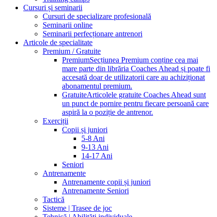
Cursuri și seminarii
Cursuri de specializare profesională
Seminarii online
Seminarii perfecționare antrenori
Articole de specialitate
Premium / Gratuite
Premium
Secțiunea Premium conține cea mai
mare parte din librăria Coaches Ahead și poate fi
accesată doar de utilizatorii care au achiziționat
abonamentul premium.
Gratuite
Articolele gratuite Coaches Ahead sunt
un punct de pornire pentru fiecare persoană care
aspiră la o poziție de antrenor.
Exerciții
Copii și juniori
5-8 Ani
9-13 Ani
14-17 Ani
Seniori
Antrenamente
Antrenamente copii și juniori
Antrenamente Seniori
Tactică
Sisteme | Trasee de joc
Tehnică | Abilități individuale