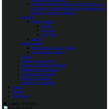
Gratuite
Articolele gratuite Coaches Ahead sunt
un punct de pornire pentru fiecare persoană care
aspiră la o poziție de antrenor.
Exerciții
Copii și juniori
5-8 Ani
9-13 Ani
14-17 Ani
Seniori
Antrenamente
Antrenamente copii și juniori
Antrenamente Seniori
Tactică
Sisteme | Trasee de joc
Tehnică | Abilități individuale
Pregătire presezon/sezon
Secretele Antrenorului
Portarul | Numărul 1
Metodică | Leadership
Podcast
Contact
Contul meu
0 items
-
0.00 lei
0