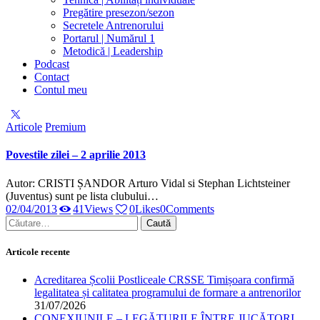
Pregătire presezon/sezon
Secretele Antrenorului
Portarul | Numărul 1
Metodică | Leadership
Podcast
Contact
Contul meu
facebook-
twitter-
dribble-
instagram
1
x
new
Articole
Premium
Povestile zilei – 2 aprilie 2013
Autor: CRISTI ȘANDOR Arturo Vidal si Stephan Lichtsteiner
(Juventus) sunt pe lista clubului…
02/04/2013
41
Views
0
Likes
0
Comments
Caută
după:
Articole recente
Acreditarea Școlii Postliceale CRSSE Timișoara confirmă
legalitatea și calitatea programului de formare a antrenorilor
31/07/2026
CONEXIUNILE – LEGĂTURILE ÎNTRE JUCĂTORI,