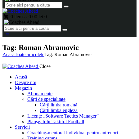
0 items
-
0.00 lei
0
Tag: Roman Abramovic
Acasă
Toate articolele
Tag: Roman Abramovic
Close
Acasă
Despre noi
Magazin
Abonamente
Cărți de specialitate
Cărți limba română
Cărți limba engleza
Licențe „Software Tactics Manager”
Planșe, folii Taktifol Football
Servicii
Coaching-mentorat individual pentru antrenori
Training camps