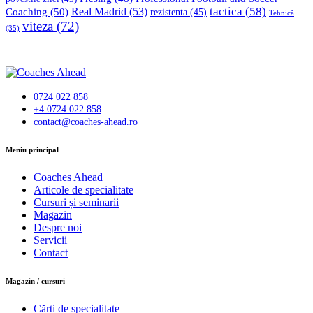
tactica
(58)
Coaching
(50)
Real Madrid
(53)
rezistenta
(45)
Tehnică
viteza
(72)
(35)
0724 022 858
+4 0724 022 858
contact@coaches-ahead.ro
facebook-
Meniu principal
1
Coaches Ahead
Articole de specialitate
Cursuri și seminarii
Magazin
Despre noi
Servicii
Contact
Magazin / cursuri
Cărți de specialitate