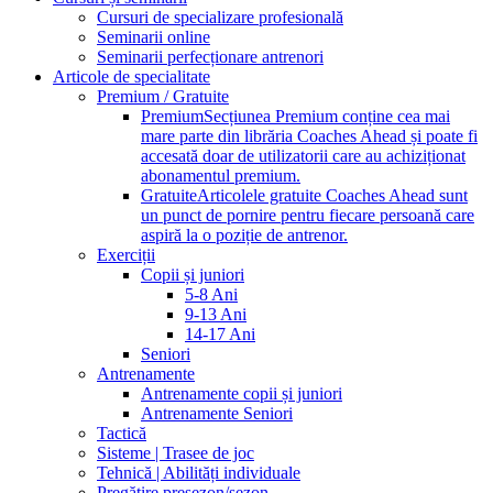
Cursuri de specializare profesională
Seminarii online
Seminarii perfecționare antrenori
Articole de specialitate
Premium / Gratuite
Premium
Secțiunea Premium conține cea mai
mare parte din librăria Coaches Ahead și poate fi
accesată doar de utilizatorii care au achiziționat
abonamentul premium.
Gratuite
Articolele gratuite Coaches Ahead sunt
un punct de pornire pentru fiecare persoană care
aspiră la o poziție de antrenor.
Exerciții
Copii și juniori
5-8 Ani
9-13 Ani
14-17 Ani
Seniori
Antrenamente
Antrenamente copii și juniori
Antrenamente Seniori
Tactică
Sisteme | Trasee de joc
Tehnică | Abilități individuale
Pregătire presezon/sezon