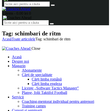
0 items
-
0.00 lei
0
Tag: schimbari de ritm
Acasă
Toate articolele
Tag: schimbari de ritm
Close
Acasă
Despre noi
Magazin
Abonamente
Cărți de specialitate
Cărți limba română
Cărți limba engleza
Licențe „Software Tactics Manager”
Planșe, folii Taktifol Football
Servicii
Coaching-mentorat individual pentru antrenori
Training camps
Cursuri și seminarii