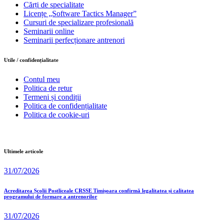
Cărți de specialitate
Licențe „Software Tactics Manager”
Cursuri de specializare profesională
Seminarii online
Seminarii perfecționare antrenori
Utile / confidențialitate
Contul meu
Politica de retur
Termeni și condiții
Politica de confidențialitate
Politica de cookie-uri
Ultimele articole
31/07/2026
Acreditarea Școlii Postliceale CRSSE Timișoara confirmă legalitatea și calitatea
programului de formare a antrenorilor
31/07/2026