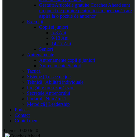
Gratuite
Articolele gratuite Coaches Ahead sunt
un punct de pornire pentru fiecare persoană care
aspiră la o poziție de antrenor.
Exerciții
Copii și juniori
5-8 Ani
9-13 Ani
14-17 Ani
Seniori
Antrenamente
Antrenamente copii și juniori
Antrenamente Seniori
Tactică
Sisteme | Trasee de joc
Tehnică | Abilități individuale
Pregătire presezon/sezon
Secretele Antrenorului
Portarul | Numărul 1
Metodică | Leadership
Podcast
Contact
Contul meu
0 items
-
0.00 lei
0