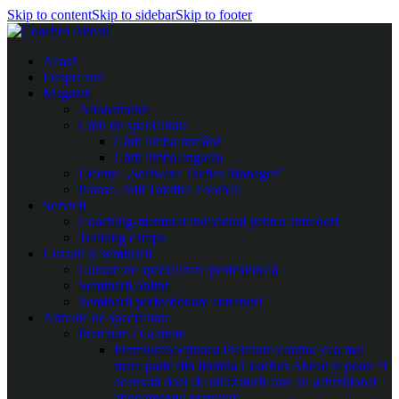
Skip to content
Skip to sidebar
Skip to footer
Acasă
Despre noi
Magazin
Abonamente
Cărți de specialitate
Cărți limba română
Cărți limba engleza
Licențe „Software Tactics Manager”
Planșe, folii Taktifol Football
Servicii
Coaching-mentorat individual pentru antrenori
Training camps
Cursuri și seminarii
Cursuri de specializare profesională
Seminarii online
Seminarii perfecționare antrenori
Articole de specialitate
Premium / Gratuite
Premium
Secțiunea Premium conține cea mai
mare parte din librăria Coaches Ahead și poate fi
accesată doar de utilizatorii care au achiziționat
abonamentul premium.