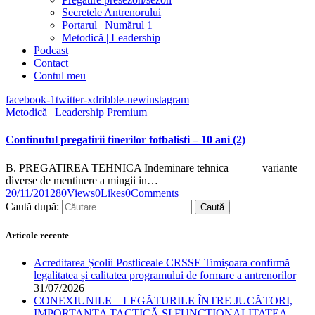
Secretele Antrenorului
Portarul | Numărul 1
Metodică | Leadership
Podcast
Contact
Contul meu
facebook-1
twitter-x
dribble-new
instagram
Metodică | Leadership
Premium
Continutul pregatirii tinerilor fotbalisti – 10 ani (2)
B. PREGATIREA TEHNICA Indeminare tehnica – variante
diverse de mentinere a mingii in…
20/11/2012
80
Views
0
Likes
0
Comments
Caută după:
Articole recente
Acreditarea Școlii Postliceale CRSSE Timișoara confirmă
legalitatea și calitatea programului de formare a antrenorilor
31/07/2026
CONEXIUNILE – LEGĂTURILE ÎNTRE JUCĂTORI,
IMPORTANȚA TACTICĂ ȘI FUNCȚIONALITATEA