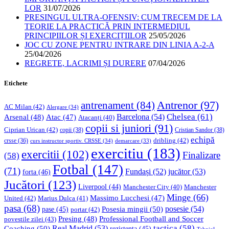
LOR
31/07/2026
PRESINGUL ULTRA-OFENSIV: CUM TRECEM DE LA
TEORIE LA PRACTICĂ PRIN INTERMEDIUL
PRINCIPIILOR ȘI EXERCIȚIILOR
25/05/2026
JOC CU ZONE PENTRU INTRARE DIN LINIA A-2-A
25/04/2026
REGRETE, LACRIMI ȘI DURERE
07/04/2026
Etichete
Antrenor
(97)
antrenament
(84)
AC Milan
(42)
Alergare
(34)
Chelsea
(61)
Barcelona
(54)
Arsenal
(48)
Atac
(47)
Atacanți
(40)
copii si juniori
(91)
Ciprian Urican
(42)
copii
(38)
Cristian Sandor
(38)
echipă
dribling
(42)
crsse
(36)
curs instructor sportiv. CRSSE
(34)
demarcare
(33)
exercitiu
(183)
exercitii
(102)
Finalizare
(58)
Fotbal
(147)
(71)
Fundași
(52)
jucător
(53)
forta
(46)
Jucători
(123)
Liverpool
(44)
Manchester
Manchester City
(40)
Minge
(66)
Massimo Lucchesi
(47)
United
(42)
Marius Dulca
(41)
pasa
(68)
Posesia mingii
(50)
posesie
(54)
pase
(45)
portar
(42)
Professional Football and Soccer
Presing
(48)
povestile zilei
(43)
tactica
(58)
Coaching
(50)
Real Madrid
(53)
rezistenta
(45)