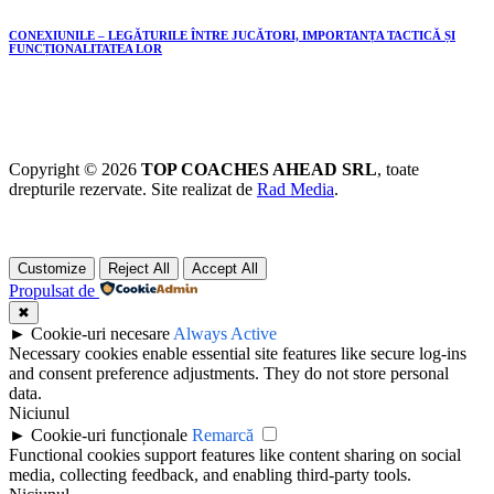
CONEXIUNILE – LEGĂTURILE ÎNTRE JUCĂTORI, IMPORTANȚA TACTICĂ ȘI
FUNCȚIONALITATEA LOR
Copyright © 2026
TOP COACHES AHEAD SRL
, toate
drepturile rezervate. Site realizat de
Rad Media
.
Customize
Reject All
Accept All
Propulsat de
✖
►
Cookie-uri necesare
Always Active
Necessary cookies enable essential site features like secure log-ins
and consent preference adjustments. They do not store personal
data.
Niciunul
►
Cookie-uri funcționale
Remarcă
Functional cookies support features like content sharing on social
media, collecting feedback, and enabling third-party tools.