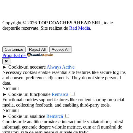
Copyright © 2026
TOP COACHES AHEAD SRL
, toate
drepturile rezervate. Site realizat de
Rad Media
.
Customize
Reject All
Accept All
Propulsat de
✖
►
Cookie-uri necesare
Always Active
Necessary cookies enable essential site features like secure log-ins
and consent preference adjustments. They do not store personal
data.
Niciunul
►
Cookie-uri funcționale
Remarcă
Functional cookies support features like content sharing on social
media, collecting feedback, and enabling third-party tools.
Niciunul
►
Cookie-uri analitice
Remarcă
Cookie-urile analitice urmăresc interacțiunile vizitatorilor și oferă
informații generale despre valorile metrice, cum ar fi numărul de
vizitatori, rata de respingere și sursele de trafic.