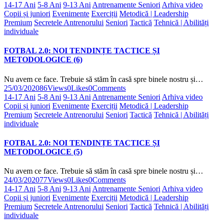
14-17 Ani
5-8 Ani
9-13 Ani
Antrenamente Seniori
Arhiva video
Copii și juniori
Evenimente
Exerciții
Metodică | Leadership
Premium
Secretele Antrenorului
Seniori
Tactică
Tehnică | Abilități
individuale
FOTBAL 2.0: NOI TENDINȚE TACTICE ȘI
METODOLOGICE (6)
Nu avem ce face. Trebuie să stăm în casă spre binele nostru și…
25/03/2020
86
Views
0
Likes
0
Comments
14-17 Ani
5-8 Ani
9-13 Ani
Antrenamente Seniori
Arhiva video
Copii și juniori
Evenimente
Exerciții
Metodică | Leadership
Premium
Secretele Antrenorului
Seniori
Tactică
Tehnică | Abilități
individuale
FOTBAL 2.0: NOI TENDINȚE TACTICE ȘI
METODOLOGICE (5)
Nu avem ce face. Trebuie să stăm în casă spre binele nostru și…
24/03/2020
77
Views
0
Likes
0
Comments
14-17 Ani
5-8 Ani
9-13 Ani
Antrenamente Seniori
Arhiva video
Copii și juniori
Evenimente
Exerciții
Metodică | Leadership
Premium
Secretele Antrenorului
Seniori
Tactică
Tehnică | Abilități
individuale