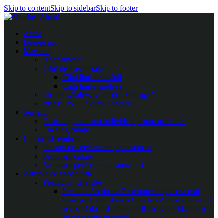
Skip to content
Skip to sidebar
Skip to footer
Acasă
Despre noi
Magazin
Abonamente
Cărți de specialitate
Cărți limba română
Cărți limba engleza
Licențe „Software Tactics Manager”
Planșe, folii Taktifol Football
Servicii
Coaching-mentorat individual pentru antrenori
Training camps
Cursuri și seminarii
Cursuri de specializare profesională
Seminarii online
Seminarii perfecționare antrenori
Articole de specialitate
Premium / Gratuite
Premium
Secțiunea Premium conține cea mai
mare parte din librăria Coaches Ahead și poate fi
accesată doar de utilizatorii care au achiziționat
abonamentul premium.