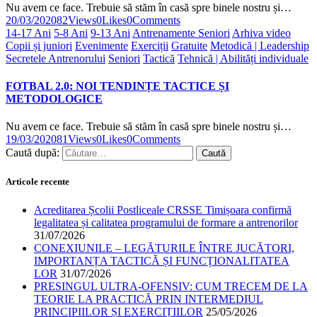
Nu avem ce face. Trebuie să stăm în casă spre binele nostru și…
20/03/2020
82
Views
0
Likes
0
Comments
14-17 Ani
5-8 Ani
9-13 Ani
Antrenamente Seniori
Arhiva video
Copii și juniori
Evenimente
Exerciții
Gratuite
Metodică | Leadership
Secretele Antrenorului
Seniori
Tactică
Tehnică | Abilități individuale
FOTBAL 2.0: NOI TENDINȚE TACTICE ȘI
METODOLOGICE
Nu avem ce face. Trebuie să stăm în casă spre binele nostru și…
19/03/2020
81
Views
0
Likes
0
Comments
Caută după:
Articole recente
Acreditarea Școlii Postliceale CRSSE Timișoara confirmă
legalitatea și calitatea programului de formare a antrenorilor
31/07/2026
CONEXIUNILE – LEGĂTURILE ÎNTRE JUCĂTORI,
IMPORTANȚA TACTICĂ ȘI FUNCȚIONALITATEA
LOR
31/07/2026
PRESINGUL ULTRA-OFENSIV: CUM TRECEM DE LA
TEORIE LA PRACTICĂ PRIN INTERMEDIUL
PRINCIPIILOR ȘI EXERCIȚIILOR
25/05/2026