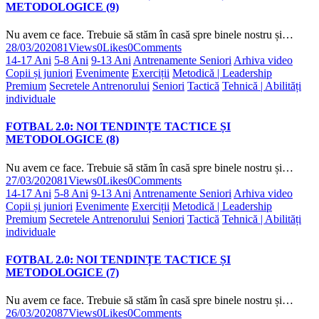
METODOLOGICE (9)
Nu avem ce face. Trebuie să stăm în casă spre binele nostru și…
28/03/2020
81
Views
0
Likes
0
Comments
14-17 Ani
5-8 Ani
9-13 Ani
Antrenamente Seniori
Arhiva video
Copii și juniori
Evenimente
Exerciții
Metodică | Leadership
Premium
Secretele Antrenorului
Seniori
Tactică
Tehnică | Abilități
individuale
FOTBAL 2.0: NOI TENDINȚE TACTICE ȘI
METODOLOGICE (8)
Nu avem ce face. Trebuie să stăm în casă spre binele nostru și…
27/03/2020
81
Views
0
Likes
0
Comments
14-17 Ani
5-8 Ani
9-13 Ani
Antrenamente Seniori
Arhiva video
Copii și juniori
Evenimente
Exerciții
Metodică | Leadership
Premium
Secretele Antrenorului
Seniori
Tactică
Tehnică | Abilități
individuale
FOTBAL 2.0: NOI TENDINȚE TACTICE ȘI
METODOLOGICE (7)
Nu avem ce face. Trebuie să stăm în casă spre binele nostru și…
26/03/2020
87
Views
0
Likes
0
Comments