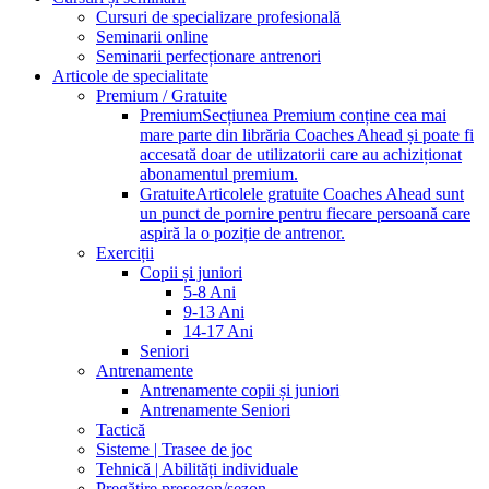
Cursuri de specializare profesională
Seminarii online
Seminarii perfecționare antrenori
Articole de specialitate
Premium / Gratuite
Premium
Secțiunea Premium conține cea mai
mare parte din librăria Coaches Ahead și poate fi
accesată doar de utilizatorii care au achiziționat
abonamentul premium.
Gratuite
Articolele gratuite Coaches Ahead sunt
un punct de pornire pentru fiecare persoană care
aspiră la o poziție de antrenor.
Exerciții
Copii și juniori
5-8 Ani
9-13 Ani
14-17 Ani
Seniori
Antrenamente
Antrenamente copii și juniori
Antrenamente Seniori
Tactică
Sisteme | Trasee de joc
Tehnică | Abilități individuale
Pregătire presezon/sezon