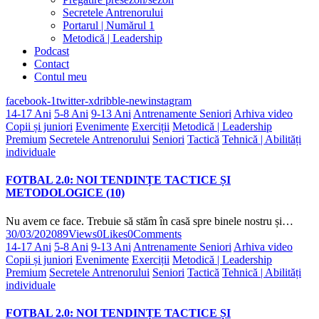
Secretele Antrenorului
Portarul | Numărul 1
Metodică | Leadership
Podcast
Contact
Contul meu
facebook-1
twitter-x
dribble-new
instagram
14-17 Ani
5-8 Ani
9-13 Ani
Antrenamente Seniori
Arhiva video
Copii și juniori
Evenimente
Exerciții
Metodică | Leadership
Premium
Secretele Antrenorului
Seniori
Tactică
Tehnică | Abilități
individuale
FOTBAL 2.0: NOI TENDINȚE TACTICE ȘI
METODOLOGICE (10)
Nu avem ce face. Trebuie să stăm în casă spre binele nostru și…
30/03/2020
89
Views
0
Likes
0
Comments
14-17 Ani
5-8 Ani
9-13 Ani
Antrenamente Seniori
Arhiva video
Copii și juniori
Evenimente
Exerciții
Metodică | Leadership
Premium
Secretele Antrenorului
Seniori
Tactică
Tehnică | Abilități
individuale
FOTBAL 2.0: NOI TENDINȚE TACTICE ȘI