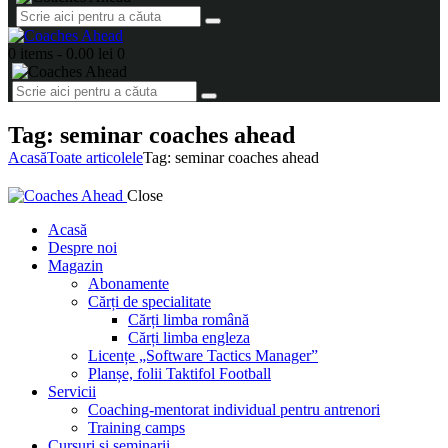
0 items
-
0.00 lei
0
Tag: seminar coaches ahead
Acasă
Toate articolele
Tag: seminar coaches ahead
Close
Acasă
Despre noi
Magazin
Abonamente
Cărți de specialitate
Cărți limba română
Cărți limba engleza
Licențe „Software Tactics Manager”
Planșe, folii Taktifol Football
Servicii
Coaching-mentorat individual pentru antrenori
Training camps
Cursuri și seminarii