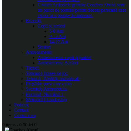
Gratuite
Articolele gratuite Coaches Ahead sunt
un punct de pornire pentru fiecare persoană care
aspiră la o poziție de antrenor.
Exerciții
Copii și juniori
5-8 Ani
9-13 Ani
14-17 Ani
Seniori
Antrenamente
Antrenamente copii și juniori
Antrenamente Seniori
Tactică
Sisteme | Trasee de joc
Tehnică | Abilități individuale
Pregătire presezon/sezon
Secretele Antrenorului
Portarul | Numărul 1
Metodică | Leadership
Podcast
Contact
Contul meu
0 items
-
0.00 lei
0