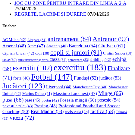
JOC CU ZONE PENTRU INTRARE DIN LINIA A-2-A
25/04/2026
REGRETE, LACRIMI ȘI DURERE
07/04/2026
Etichete
Antrenor
(97)
antrenament
(84)
AC Milan
(42)
Alergare
(34)
Chelsea
(61)
Barcelona
(54)
Arsenal
(48)
Atac
(47)
Atacanți
(40)
copii si juniori
(91)
Ciprian Urican
(42)
copii
(38)
Cristian Sandor
(38)
echipă
dribling
(42)
crsse
(36)
curs instructor sportiv. CRSSE
(34)
demarcare
(33)
exercitiu
(183)
exercitii
(102)
Finalizare
(58)
Fotbal
(147)
(71)
Fundași
(52)
jucător
(53)
forta
(46)
Jucători
(123)
Liverpool
(44)
Manchester
Manchester City
(40)
Minge
(66)
Massimo Lucchesi
(47)
United
(42)
Marius Dulca
(41)
pasa
(68)
Posesia mingii
(50)
posesie
(54)
pase
(45)
portar
(42)
Professional Football and Soccer
Presing
(48)
povestile zilei
(43)
tactica
(58)
Coaching
(50)
Real Madrid
(53)
rezistenta
(45)
Tehnică
viteza
(72)
(35)