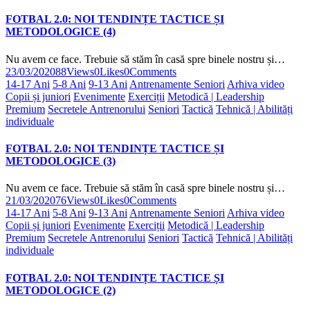
FOTBAL 2.0: NOI TENDINȚE TACTICE ȘI
METODOLOGICE (4)
Nu avem ce face. Trebuie să stăm în casă spre binele nostru și…
23/03/2020
88
Views
0
Likes
0
Comments
14-17 Ani
5-8 Ani
9-13 Ani
Antrenamente Seniori
Arhiva video
Copii și juniori
Evenimente
Exerciții
Metodică | Leadership
Premium
Secretele Antrenorului
Seniori
Tactică
Tehnică | Abilități
individuale
FOTBAL 2.0: NOI TENDINȚE TACTICE ȘI
METODOLOGICE (3)
Nu avem ce face. Trebuie să stăm în casă spre binele nostru și…
21/03/2020
76
Views
0
Likes
0
Comments
14-17 Ani
5-8 Ani
9-13 Ani
Antrenamente Seniori
Arhiva video
Copii și juniori
Evenimente
Exerciții
Metodică | Leadership
Premium
Secretele Antrenorului
Seniori
Tactică
Tehnică | Abilități
individuale
FOTBAL 2.0: NOI TENDINȚE TACTICE ȘI
METODOLOGICE (2)