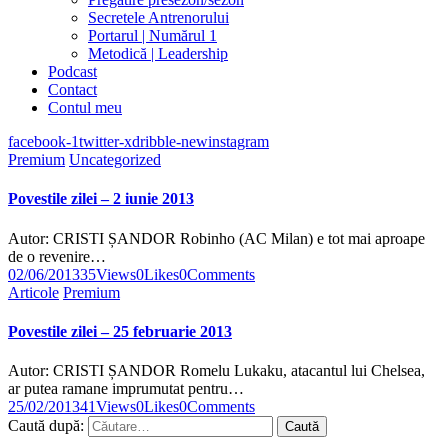
Secretele Antrenorului
Portarul | Numărul 1
Metodică | Leadership
Podcast
Contact
Contul meu
facebook-1
twitter-x
dribble-new
instagram
Premium
Uncategorized
Povestile zilei – 2 iunie 2013
Autor: CRISTI ȘANDOR Robinho (AC Milan) e tot mai aproape
de o revenire…
02/06/2013
35
Views
0
Likes
0
Comments
Articole
Premium
Povestile zilei – 25 februarie 2013
Autor: CRISTI ȘANDOR Romelu Lukaku, atacantul lui Chelsea,
ar putea ramane imprumutat pentru…
25/02/2013
41
Views
0
Likes
0
Comments
Caută după: