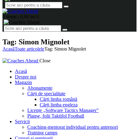
0 items
-
0.00 lei
0
Tag: Simon Mignolet
Acasă
Toate articolele
Tag: Simon Mignolet
Close
Acasă
Despre noi
Magazin
Abonamente
Cărți de specialitate
Cărți limba română
Cărți limba engleza
Licențe „Software Tactics Manager”
Planșe, folii Taktifol Football
Servicii
Coaching-mentorat individual pentru antrenori
Training camps
Cursuri și seminarii