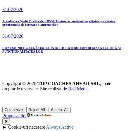
31/07/2026
Acreditarea Școlii Postliceale CRSSE Timișoara confirmă legalitatea și calitatea
programului de formare a antrenorilor
31/07/2026
CONEXIUNILE – LEGĂTURILE ÎNTRE JUCĂTORI, IMPORTANȚA TACTICĂ ȘI
FUNCȚIONALITATEA LOR
Copyright © 2026
TOP COACHES AHEAD SRL
, toate
drepturile rezervate. Site realizat de
Rad Media
.
Customize
Reject All
Accept All
Propulsat de
✖
►
Cookie-uri necesare
Always Active