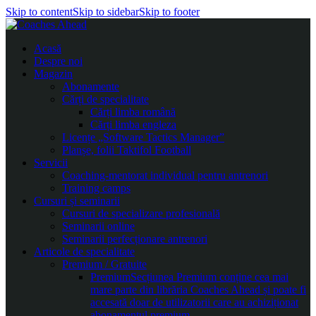
Skip to content
Skip to sidebar
Skip to footer
Acasă
Despre noi
Magazin
Abonamente
Cărți de specialitate
Cărți limba română
Cărți limba engleza
Licențe „Software Tactics Manager”
Planșe, folii Taktifol Football
Servicii
Coaching-mentorat individual pentru antrenori
Training camps
Cursuri și seminarii
Cursuri de specializare profesională
Seminarii online
Seminarii perfecționare antrenori
Articole de specialitate
Premium / Gratuite
Premium
Secțiunea Premium conține cea mai
mare parte din librăria Coaches Ahead și poate fi
accesată doar de utilizatorii care au achiziționat
abonamentul premium.