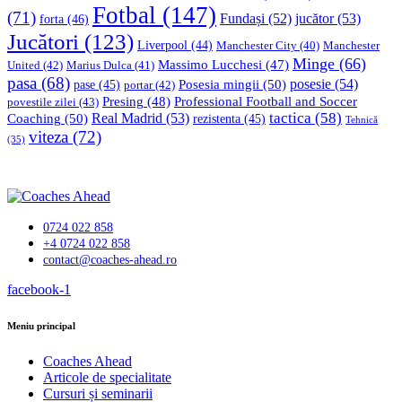
Fotbal
(147)
(71)
Fundași
(52)
jucător
(53)
forta
(46)
Jucători
(123)
Liverpool
(44)
Manchester
Manchester City
(40)
Minge
(66)
Massimo Lucchesi
(47)
United
(42)
Marius Dulca
(41)
pasa
(68)
Posesia mingii
(50)
posesie
(54)
pase
(45)
portar
(42)
Professional Football and Soccer
Presing
(48)
povestile zilei
(43)
tactica
(58)
Coaching
(50)
Real Madrid
(53)
rezistenta
(45)
Tehnică
viteza
(72)
(35)
0724 022 858
+4 0724 022 858
contact@coaches-ahead.ro
facebook-1
Meniu principal
Coaches Ahead
Articole de specialitate
Cursuri și seminarii