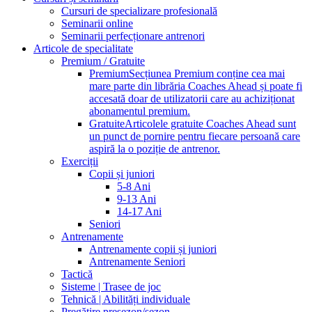
Cursuri de specializare profesională
Seminarii online
Seminarii perfecționare antrenori
Articole de specialitate
Premium / Gratuite
Premium
Secțiunea Premium conține cea mai
mare parte din librăria Coaches Ahead și poate fi
accesată doar de utilizatorii care au achiziționat
abonamentul premium.
Gratuite
Articolele gratuite Coaches Ahead sunt
un punct de pornire pentru fiecare persoană care
aspiră la o poziție de antrenor.
Exerciții
Copii și juniori
5-8 Ani
9-13 Ani
14-17 Ani
Seniori
Antrenamente
Antrenamente copii și juniori
Antrenamente Seniori
Tactică
Sisteme | Trasee de joc
Tehnică | Abilități individuale
Pregătire presezon/sezon