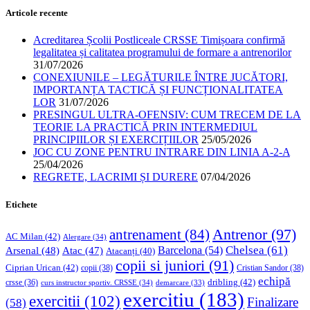
Articole recente
Acreditarea Școlii Postliceale CRSSE Timișoara confirmă
legalitatea și calitatea programului de formare a antrenorilor
31/07/2026
CONEXIUNILE – LEGĂTURILE ÎNTRE JUCĂTORI,
IMPORTANȚA TACTICĂ ȘI FUNCȚIONALITATEA
LOR
31/07/2026
PRESINGUL ULTRA-OFENSIV: CUM TRECEM DE LA
TEORIE LA PRACTICĂ PRIN INTERMEDIUL
PRINCIPIILOR ȘI EXERCIȚIILOR
25/05/2026
JOC CU ZONE PENTRU INTRARE DIN LINIA A-2-A
25/04/2026
REGRETE, LACRIMI ȘI DURERE
07/04/2026
Etichete
Antrenor
(97)
antrenament
(84)
AC Milan
(42)
Alergare
(34)
Chelsea
(61)
Barcelona
(54)
Arsenal
(48)
Atac
(47)
Atacanți
(40)
copii si juniori
(91)
Ciprian Urican
(42)
copii
(38)
Cristian Sandor
(38)
echipă
dribling
(42)
crsse
(36)
curs instructor sportiv. CRSSE
(34)
demarcare
(33)
exercitiu
(183)
exercitii
(102)
Finalizare
(58)