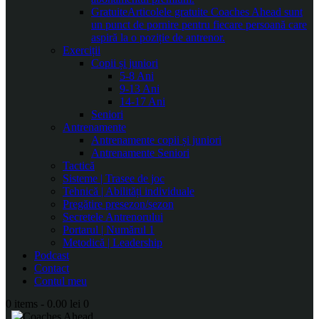
Gratuite
Articolele gratuite Coaches Ahead sunt
un punct de pornire pentru fiecare persoană care
aspiră la o poziție de antrenor.
Exerciții
Copii și juniori
5-8 Ani
9-13 Ani
14-17 Ani
Seniori
Antrenamente
Antrenamente copii și juniori
Antrenamente Seniori
Tactică
Sisteme | Trasee de joc
Tehnică | Abilități individuale
Pregătire presezon/sezon
Secretele Antrenorului
Portarul | Numărul 1
Metodică | Leadership
Podcast
Contact
Contul meu
0 items
-
0.00 lei
0