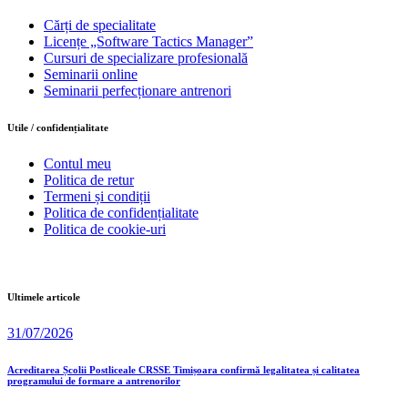
Cărți de specialitate
Licențe „Software Tactics Manager”
Cursuri de specializare profesională
Seminarii online
Seminarii perfecționare antrenori
Utile / confidențialitate
Contul meu
Politica de retur
Termeni și condiții
Politica de confidențialitate
Politica de cookie-uri
Ultimele articole
31/07/2026
Acreditarea Școlii Postliceale CRSSE Timișoara confirmă legalitatea și calitatea
programului de formare a antrenorilor