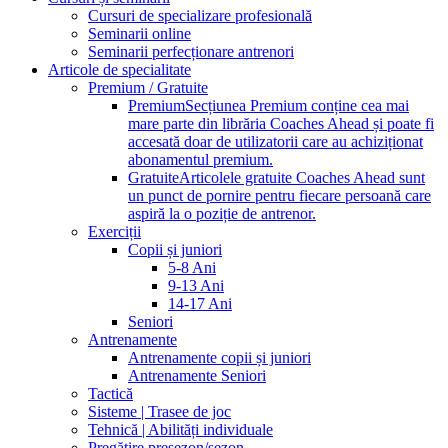
Cursuri de specializare profesională
Seminarii online
Seminarii perfecționare antrenori
Articole de specialitate
Premium / Gratuite
Premium
Secțiunea Premium conține cea mai
mare parte din librăria Coaches Ahead și poate fi
accesată doar de utilizatorii care au achiziționat
abonamentul premium.
Gratuite
Articolele gratuite Coaches Ahead sunt
un punct de pornire pentru fiecare persoană care
aspiră la o poziție de antrenor.
Exerciții
Copii și juniori
5-8 Ani
9-13 Ani
14-17 Ani
Seniori
Antrenamente
Antrenamente copii și juniori
Antrenamente Seniori
Tactică
Sisteme | Trasee de joc
Tehnică | Abilități individuale
Pregătire presezon/sezon