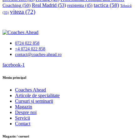
tactica
(58)
Coaching
(50)
Real Madrid
(53)
rezistenta
(45)
Tehnică
viteza
(72)
(35)
0724 022 858
+4 0724 022 858
contact@coaches-ahead.ro
facebook-1
Meniu principal
Coaches Ahead
Articole de specialitate
Cursuri și seminarii
Magazin
Despre noi
Servicii
Contact
Magazin / cursuri