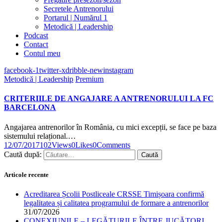
Secretele Antrenorului
Portarul | Numărul 1
Metodică | Leadership
Podcast
Contact
Contul meu
facebook-1
twitter-x
dribble-new
instagram
Metodică | Leadership
Premium
CRITERIILE DE ANGAJARE A ANTRENORULUI LA FC
BARCELONA
Angajarea antrenorilor în România, cu mici excepții, se face pe baza
sistemului relațional.…
12/07/2017
102
Views
0
Likes
0
Comments
Caută după:
Articole recente
Acreditarea Școlii Postliceale CRSSE Timișoara confirmă
legalitatea și calitatea programului de formare a antrenorilor
31/07/2026
CONEXIUNILE – LEGĂTURILE ÎNTRE JUCĂTORI,