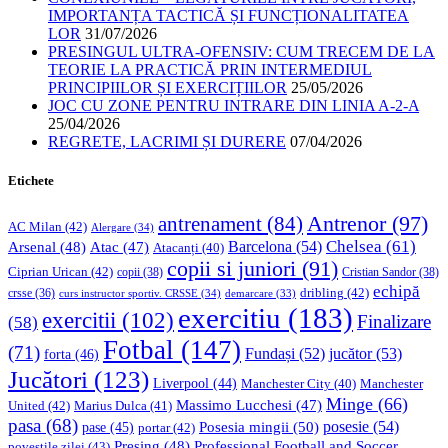
IMPORTANȚA TACTICĂ ȘI FUNCȚIONALITATEA
LOR
31/07/2026
PRESINGUL ULTRA-OFENSIV: CUM TRECEM DE LA
TEORIE LA PRACTICĂ PRIN INTERMEDIUL
PRINCIPIILOR ȘI EXERCIȚIILOR
25/05/2026
JOC CU ZONE PENTRU INTRARE DIN LINIA A-2-A
25/04/2026
REGRETE, LACRIMI ȘI DURERE
07/04/2026
Etichete
Antrenor
(97)
antrenament
(84)
AC Milan
(42)
Alergare
(34)
Chelsea
(61)
Barcelona
(54)
Arsenal
(48)
Atac
(47)
Atacanți
(40)
copii si juniori
(91)
Ciprian Urican
(42)
copii
(38)
Cristian Sandor
(38)
echipă
dribling
(42)
crsse
(36)
curs instructor sportiv. CRSSE
(34)
demarcare
(33)
exercitiu
(183)
exercitii
(102)
Finalizare
(58)
Fotbal
(147)
(71)
Fundași
(52)
jucător
(53)
forta
(46)
Jucători
(123)
Liverpool
(44)
Manchester
Manchester City
(40)
Minge
(66)
Massimo Lucchesi
(47)
United
(42)
Marius Dulca
(41)
pasa
(68)
Posesia mingii
(50)
posesie
(54)
pase
(45)
portar
(42)
Professional Football and Soccer
Presing
(48)
povestile zilei
(43)