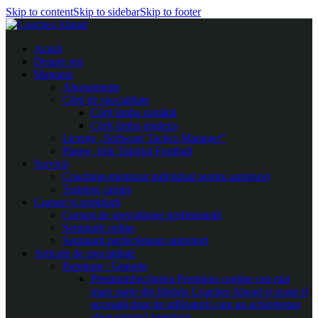
Skip to content
Skip to sidebar
Skip to footer
Acasă
Despre noi
Magazin
Abonamente
Cărți de specialitate
Cărți limba română
Cărți limba engleza
Licențe „Software Tactics Manager”
Planșe, folii Taktifol Football
Servicii
Coaching-mentorat individual pentru antrenori
Training camps
Cursuri și seminarii
Cursuri de specializare profesională
Seminarii online
Seminarii perfecționare antrenori
Articole de specialitate
Premium / Gratuite
Premium
Secțiunea Premium conține cea mai
mare parte din librăria Coaches Ahead și poate fi
accesată doar de utilizatorii care au achiziționat
abonamentul premium.