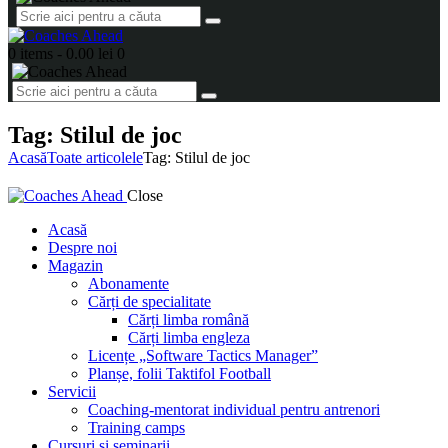
0 items
-
0.00 lei
0
Tag: Stilul de joc
Acasă
Toate articolele
Tag: Stilul de joc
Close
Acasă
Despre noi
Magazin
Abonamente
Cărți de specialitate
Cărți limba română
Cărți limba engleza
Licențe „Software Tactics Manager”
Planșe, folii Taktifol Football
Servicii
Coaching-mentorat individual pentru antrenori
Training camps
Cursuri și seminarii