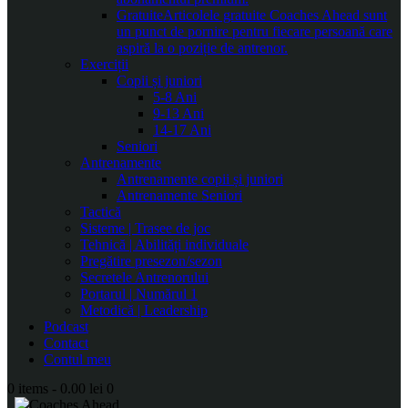
Gratuite
Articolele gratuite Coaches Ahead sunt
un punct de pornire pentru fiecare persoană care
aspiră la o poziție de antrenor.
Exerciții
Copii și juniori
5-8 Ani
9-13 Ani
14-17 Ani
Seniori
Antrenamente
Antrenamente copii și juniori
Antrenamente Seniori
Tactică
Sisteme | Trasee de joc
Tehnică | Abilități individuale
Pregătire presezon/sezon
Secretele Antrenorului
Portarul | Numărul 1
Metodică | Leadership
Podcast
Contact
Contul meu
0 items
-
0.00 lei
0