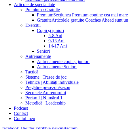
Articole de specialitate
Premium / Gratuite
Premium
Secțiunea Premium conține cea mai mare pa
Gratuite
Articolele gratuite Coaches Ahead sunt un p
Exerciții
Copii și juniori
5-8 Ani
9-13 Ani
14-17 Ani
Seniori
Antrenamente
Antrenamente copii și juniori
Antrenamente Seniori
Tactică
Sisteme | Trasee de joc
Tehnică | Abilități individuale
Pregătire presezon/sezon
Secretele Antrenorului
Portarul | Numărul 1
Metodică | Leadership
Podcast
Contact
Contul meu
facebook-1
twitter-x
dribble-new
instagram