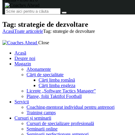
Tag: strategie de dezvoltare
Acasă
Toate articolele
Tag: strategie de dezvoltare
Close
Acasă
Despre noi
Magazin
Abonamente
Cărți de specialitate
Cărți limba română
Cărți limba engleza
Licențe „Software Tactics Manager”
Planșe, folii Taktifol Football
Servicii
Coaching-mentorat individual pentru antrenori
Training camps
Cursuri și seminarii
Cursuri de specializare profesională
Seminarii online
Seminarii perfecționare antrenori