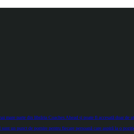
 mare parte din librăria Coaches Ahead și poate fi accesată doar de util
sunt un punct de pornire pentru fiecare persoană care aspiră la o poziți