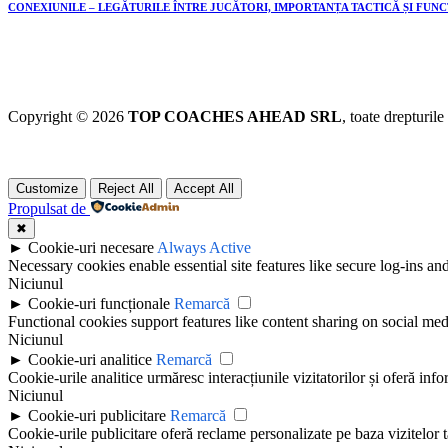
CONEXIUNILE – LEGĂTURILE ÎNTRE JUCĂTORI, IMPORTANȚA TACTICĂ ȘI FUN
Copyright © 2026
TOP COACHES AHEAD SRL
, toate drepturile
Customize
Reject All
Accept All
Propulsat de
✖
►
Cookie-uri necesare
Always Active
Necessary cookies enable essential site features like secure log-ins a
Niciunul
►
Cookie-uri funcționale
Remarcă
Functional cookies support features like content sharing on social medi
Niciunul
►
Cookie-uri analitice
Remarcă
Cookie-urile analitice urmăresc interacțiunile vizitatorilor și oferă info
Niciunul
►
Cookie-uri publicitare
Remarcă
Cookie-urile publicitare oferă reclame personalizate pe baza vizitelor t