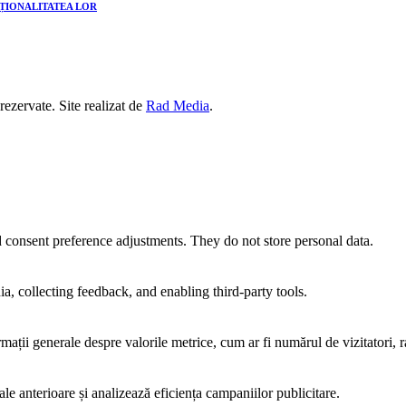
CȚIONALITATEA LOR
 rezervate. Site realizat de
Rad Media
.
nd consent preference adjustments. They do not store personal data.
a, collecting feedback, and enabling third-party tools.
rmații generale despre valorile metrice, cum ar fi numărul de vizitatori, ra
ale anterioare și analizează eficiența campaniilor publicitare.