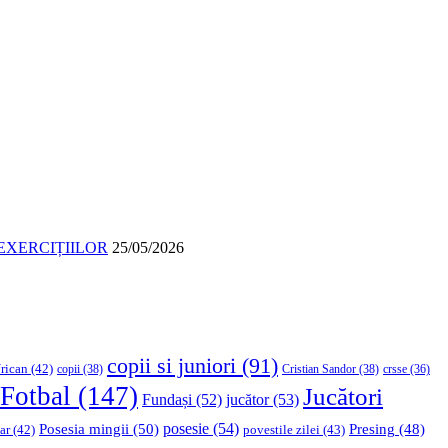
EXERCIȚIILOR
25/05/2026
copii si juniori
(91)
rican
(42)
copii
(38)
Cristian Sandor
(38)
crsse
(36)
Fotbal
(147)
Jucători
Fundași
(52)
jucător
(53)
Posesia mingii
(50)
posesie
(54)
Presing
(48)
ar
(42)
povestile zilei
(43)