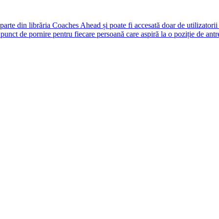
rte din librăria Coaches Ahead și poate fi accesată doar de utilizatori
unct de pornire pentru fiecare persoană care aspiră la o poziție de antr