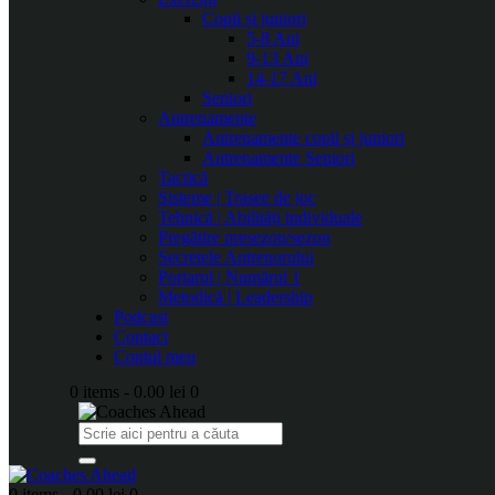
Copii și juniori
5-8 Ani
9-13 Ani
14-17 Ani
Seniori
Antrenamente
Antrenamente copii și juniori
Antrenamente Seniori
Tactică
Sisteme | Trasee de joc
Tehnică | Abilități individuale
Pregătire presezon/sezon
Secretele Antrenorului
Portarul | Numărul 1
Metodică | Leadership
Podcast
Contact
Contul meu
0 items
-
0.00 lei
0
0 items
-
0.00 lei
0