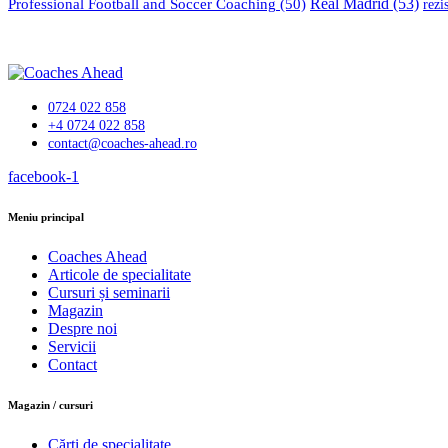
Professional Football and Soccer Coaching
(50)
Real Madrid
(53)
rezi
0724 022 858
+4 0724 022 858
contact@coaches-ahead.ro
facebook-1
Meniu principal
Coaches Ahead
Articole de specialitate
Cursuri și seminarii
Magazin
Despre noi
Servicii
Contact
Magazin / cursuri
Cărți de specialitate