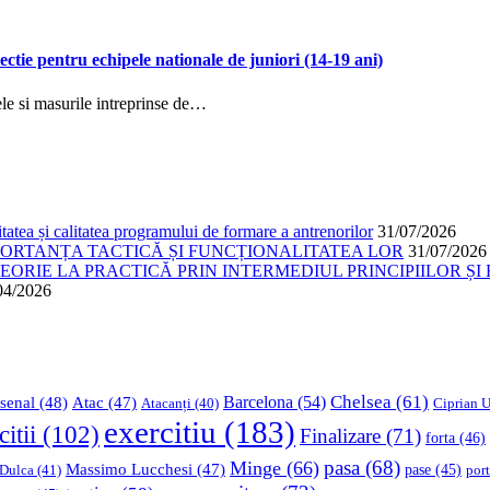
lectie pentru echipele nationale de juniori (14-19 ani)
ele si masurile intreprinse de…
atea și calitatea programului de formare a antrenorilor
31/07/2026
PORTANȚA TACTICĂ ȘI FUNCȚIONALITATEA LOR
31/07/2026
ORIE LA PRACTICĂ PRIN INTERMEDIUL PRINCIPIILOR ȘI 
04/2026
Chelsea
(61)
Barcelona
(54)
senal
(48)
Atac
(47)
Ciprian U
Atacanți
(40)
exercitiu
(183)
citii
(102)
Finalizare
(71)
forta
(46)
pasa
(68)
Minge
(66)
Massimo Lucchesi
(47)
 Dulca
(41)
pase
(45)
port