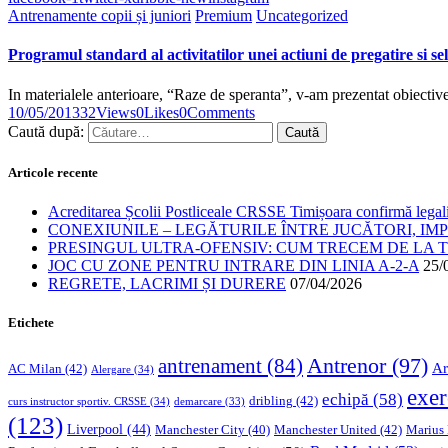
Antrenamente copii și juniori
Premium
Uncategorized
Programul standard al activitatilor unei actiuni de pregatire si se
In materialele anterioare, “Raze de speranta”, v-am prezentat obiectiv
10/05/2013
32
Views
0
Likes
0
Comments
Caută după:
Articole recente
Acreditarea Școlii Postliceale CRSSE Timișoara confirmă legalit
CONEXIUNILE – LEGĂTURILE ÎNTRE JUCĂTORI, IM
PRESINGUL ULTRA-OFENSIV: CUM TRECEM DE LA TE
JOC CU ZONE PENTRU INTRARE DIN LINIA A-2-A
25/
REGRETE, LACRIMI ȘI DURERE
07/04/2026
Etichete
Antrenor
(97)
antrenament
(84)
Ar
AC Milan
(42)
Alergare
(34)
exer
echipă
(58)
dribling
(42)
curs instructor sportiv. CRSSE
(34)
demarcare
(33)
(123)
Liverpool
(44)
Manchester United
(42)
Marius
Manchester City
(40)