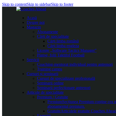
Skip to content
Skip to sidebar
Skip to footer
Acasă
Despre noi
Magazin
Abonamente
Cărți de specialitate
Cărți limba română
Cărți limba engleza
Licențe „Software Tactics Manager”
Planșe, folii Taktifol Football
Servicii
Coaching-mentorat individual pentru antrenori
Training camps
Cursuri și seminarii
Cursuri de specializare profesională
Seminarii online
Seminarii perfecționare antrenori
Articole de specialitate
Premium / Gratuite
Premium
Secțiunea Premium conține cea mai
abonamentul premium.
Gratuite
Articolele gratuite Coaches Ahead 
Exerciții