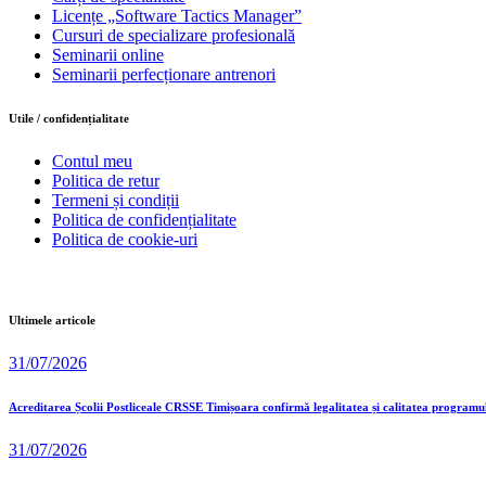
Licențe „Software Tactics Manager”
Cursuri de specializare profesională
Seminarii online
Seminarii perfecționare antrenori
Utile / confidențialitate
Contul meu
Politica de retur
Termeni și condiții
Politica de confidențialitate
Politica de cookie-uri
Ultimele articole
31/07/2026
Acreditarea Școlii Postliceale CRSSE Timișoara confirmă legalitatea și calitatea programu
31/07/2026