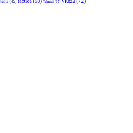
viteza
(72)
tactica
(58)
stenta
(45)
Tehnică
(35)