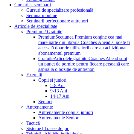
Cursuri și seminarii
Cursuri de specializare profesională
Seminarii online
Seminarii perfecționare antrenori
Articole de specialitate
Premium / Gratuite
Premium
Secțiunea Premium conține cea mai
mare parte din librăria Coaches Ahead și poate fi
accesată doar de utilizatorii care au achiziționat
abonamentul premium.
Gratuite
Articolele gratuite Coaches Ahead sunt
un punct de pornire pentru fiecare persoană care
aspiră la o poziție de antrenor.
Exerciții
Copii și juniori
5-8 Ani
9-13 Ani
14-17 Ani
Seniori
Antrenamente
Antrenamente copii și juniori
Antrenamente Seniori
Tactică
Sisteme | Trasee de joc
Tehnică | Abilități individuale