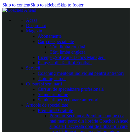
Skip to content
Skip to sidebar
Skip to footer
Acasă
Despre noi
Magazin
Abonamente
Cărți de specialitate
Cărți limba română
Cărți limba engleza
Licențe „Software Tactics Manager”
Planșe, folii Taktifol Football
Servicii
Coaching-mentorat individual pentru antrenori
Training camps
Cursuri și seminarii
Cursuri de specializare profesională
Seminarii online
Seminarii perfecționare antrenori
Articole de specialitate
Premium / Gratuite
Premium
Secțiunea Premium conține cea
mai mare parte din librăria Coaches Ahead
și poate fi accesată doar de utilizatorii care
au achiziționat abonamentul premium.