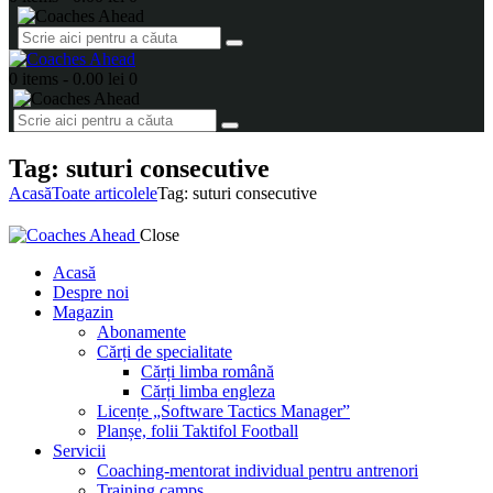
0 items
-
0.00 lei
0
Tag: suturi consecutive
Acasă
Toate articolele
Tag: suturi consecutive
Close
Acasă
Despre noi
Magazin
Abonamente
Cărți de specialitate
Cărți limba română
Cărți limba engleza
Licențe „Software Tactics Manager”
Planșe, folii Taktifol Football
Servicii
Coaching-mentorat individual pentru antrenori
Training camps