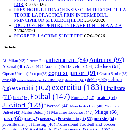
LOR
31/07/2026
PRESINGUL ULTRA-OFENSIV: CUM TRECEM DE LA
TEORIE LA PRACTICĂ PRIN INTERMEDIUL
PRINCIPIILOR ȘI EXERCIȚIILOR
25/05/2026
JOC CU ZONE PENTRU INTRARE DIN LINIA A-2-A
25/04/2026
REGRETE, LACRIMI ȘI DURERE
07/04/2026
Etichete
Antrenor
(97)
antrenament
(84)
AC Milan
(42)
Alergare
(34)
Chelsea
(61)
Barcelona
(54)
Arsenal
(48)
Atac
(47)
Atacanți
(40)
copii si juniori
(91)
Ciprian Urican
(42)
copii
(38)
Cristian Sandor
(38)
echipă
dribling
(42)
crsse
(36)
curs instructor sportiv. CRSSE
(34)
demarcare
(33)
exercitiu
(183)
exercitii
(102)
Finalizare
(58)
Fotbal
(147)
(71)
Fundași
(52)
jucător
(53)
forta
(46)
Jucători
(123)
Liverpool
(44)
Manchester
Manchester City
(40)
Minge
(66)
Massimo Lucchesi
(47)
United
(42)
Marius Dulca
(41)
pasa
(68)
Posesia mingii
(50)
posesie
(54)
pase
(45)
portar
(42)
Professional Football and Soccer
Presing
(48)
povestile zilei
(43)
tactica
(58)
Coaching
(50)
Real Madrid
(53)
rezistenta
(45)