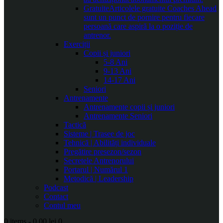
Gratuite
Articolele gratuite Coaches Ahead
sunt un punct de pornire pentru fiecare
persoană care aspiră la o poziție de
antrenor.
Exerciții
Copii și juniori
5-8 Ani
9-13 Ani
14-17 Ani
Seniori
Antrenamente
Antrenamente copii și juniori
Antrenamente Seniori
Tactică
Sisteme | Trasee de joc
Tehnică | Abilități individuale
Pregătire presezon/sezon
Secretele Antrenorului
Portarul | Numărul 1
Metodică | Leadership
Podcast
Contact
Contul meu
0 items
-
0.00 lei
0