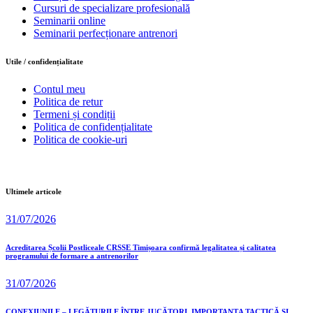
Cursuri de specializare profesională
Seminarii online
Seminarii perfecționare antrenori
Utile / confidențialitate
Contul meu
Politica de retur
Termeni și condiții
Politica de confidențialitate
Politica de cookie-uri
Ultimele articole
31/07/2026
Acreditarea Școlii Postliceale CRSSE Timișoara confirmă legalitatea și calitatea
programului de formare a antrenorilor
31/07/2026
CONEXIUNILE – LEGĂTURILE ÎNTRE JUCĂTORI, IMPORTANȚA TACTICĂ ȘI