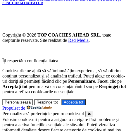
FUNCȚIONALITATEA LOR
Copyright © 2026
TOP COACHES AHEAD SRL
, toate
drepturile rezervate. Site realizat de
Rad Media
.
Îți respectăm confidențialitatea
Cookie-urile ne ajută să vă îmbunătățim experiența, să vă oferim
conținut personalizat și să analizăm traficul. Puteți alege ce cookie-
uri doriți să permiteți făcând clic pe
Personalizare
. Faceți clic pe
Acceptați tot
pentru a vă da consimțământul sau pe
Respingeți tot
pentru a refuza cookie-urile neesențiale.
Personalizează
Respinge tot
Acceptă tot
Propulsat de
Personalizează preferințele pentru cookie-uri
✖
Folosim cookie-uri pentru a asigura o navigare fără probleme și
pentru a activa funcțiile esențiale ale site-ului. Puteți vizualiza
informații detaliate despre fiecare categorie de cookie-uri mai jos.