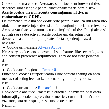
Cookie-urile marcate ca
Necesare
sunt stocate în browserul dvs.,
deoarece sunt esențiale pentru funcționalitatea de bază a site-ului.
Aceste cookie-uri nu necesită consimțământul dvs. în
conformitate cu GDPR.
De asemenea, folosim cookie-uri terțe pentru a analiza utilizarea site-
ului, a reține preferințele dvs. și a oferi conținut și reclame relevante.
Acestea vor fi activate numai cu consimțământul dvs. Puteți alege să
activați sau să dezactivați aceste cookie-uri, dar rețineți că
dezactivarea anumitor tipuri poate afecta experiența dvs. de
navigare.
►
Cookie-uri necesare
Always Active
Necessary cookies enable essential site features like secure log-ins
and consent preference adjustments. They do not store personal
data.
Niciunul
►
Cookie-uri funcționale
Remarcă
Functional cookies support features like content sharing on social
media, collecting feedback, and enabling third-party tools.
Niciunul
►
Cookie-uri analitice
Remarcă
Cookie-urile analitice urmăresc interacțiunile vizitatorilor și oferă
informații generale despre valorile metrice, cum ar fi numărul de
vizitatori, rata de respingere și sursele de trafic.
Niciunul