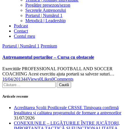
Pregătire presezon/sezon
Secretele Antrenorului
Portarul | Numărul 1
Metodică | Leadership
Podcast
Contact
Contul meu
facebook-
twitter-
dribble-
instagram
Portarul | Numărul 1
Premium
1
x
new
Antrenamentul portarilor – Cursa cu obstacole
Exercitiile PROFESSIONAL FOOTBALL AND SOCCER
COACHING Acest exercitiu ajuta portarii sa salveze suturi…
16/04/2013
44
Views
0
Likes
0
Comments
Caută
după:
Articole recente
Acreditarea Școlii Postliceale CRSSE Timișoara confirmă
legalitatea și calitatea programului de formare a antrenorilor
31/07/2026
CONEXIUNILE – LEGĂTURILE ÎNTRE JUCĂTORI,
IMPORTANȚA TACTICĂ ȘI FUNCȚIONALITATEA