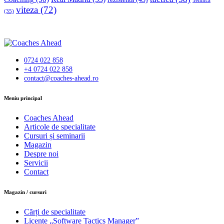
Tehnică
viteza
(72)
(35)
0724 022 858
+4 0724 022 858
contact@coaches-ahead.ro
facebook-
Meniu principal
1
Coaches Ahead
Articole de specialitate
Cursuri și seminarii
Magazin
Despre noi
Servicii
Contact
Magazin / cursuri
Cărți de specialitate
Licențe „Software Tactics Manager”