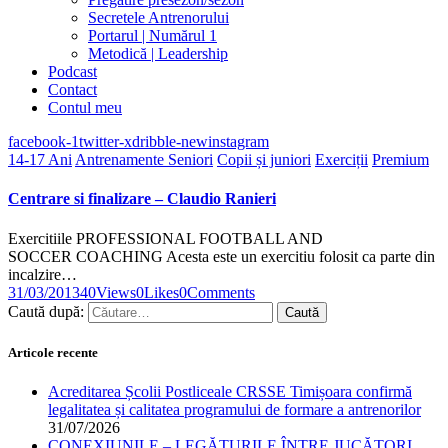
Secretele Antrenorului
Portarul | Numărul 1
Metodică | Leadership
Podcast
Contact
Contul meu
facebook-1
twitter-x
dribble-new
instagram
14-17 Ani
Antrenamente Seniori
Copii și juniori
Exerciții
Premium
Centrare si finalizare – Claudio Ranieri
Exercitiile PROFESSIONAL FOOTBALL AND
SOCCER COACHING Acesta este un exercitiu folosit ca parte din
incalzire…
31/03/2013
40
Views
0
Likes
0
Comments
Caută după:
Articole recente
Acreditarea Școlii Postliceale CRSSE Timișoara confirmă
legalitatea și calitatea programului de formare a antrenorilor
31/07/2026
CONEXIUNILE – LEGĂTURILE ÎNTRE JUCĂTORI,