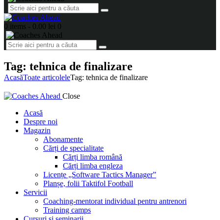
0 items
-
0.00 lei
0
Tag: tehnica de finalizare
Acasă
Toate articolele
Tag: tehnica de finalizare
Close
Acasă
Despre noi
Magazin
Abonamente
Cărți de specialitate
Cărți limba română
Cărți limba engleza
Licențe „Software Tactics Manager”
Planșe, folii Taktifol Football
Servicii
Coaching-mentorat individual pentru antrenori
Training camps
Cursuri și seminarii