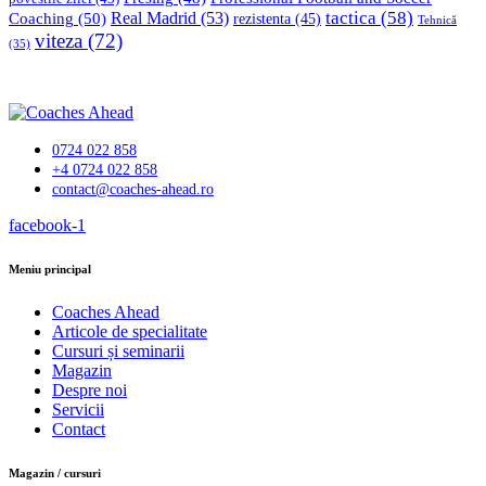
tactica
(58)
Coaching
(50)
Real Madrid
(53)
rezistenta
(45)
Tehnică
viteza
(72)
(35)
0724 022 858
+4 0724 022 858
contact@coaches-ahead.ro
facebook-1
Meniu principal
Coaches Ahead
Articole de specialitate
Cursuri și seminarii
Magazin
Despre noi
Servicii
Contact
Magazin / cursuri