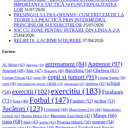
IMPORTANȚA TACTICĂ ȘI FUNCȚIONALITATEA
LOR
31/07/2026
PRESINGUL ULTRA-OFENSIV: CUM TRECEM DE LA
TEORIE LA PRACTICĂ PRIN INTERMEDIUL
PRINCIPIILOR ȘI EXERCIȚIILOR
25/05/2026
JOC CU ZONE PENTRU INTRARE DIN LINIA A-2-A
25/04/2026
REGRETE, LACRIMI ȘI DURERE
07/04/2026
Etichete
Antrenor
(97)
antrenament
(84)
AC Milan
(42)
Alergare
(34)
Chelsea
(61)
Barcelona
(54)
Arsenal
(48)
Atac
(47)
Atacanți
(40)
copii si juniori
(91)
Ciprian Urican
(42)
copii
(38)
Cristian Sandor
(38)
echipă
dribling
(42)
crsse
(36)
curs instructor sportiv. CRSSE
(34)
demarcare
(33)
exercitiu
(183)
exercitii
(102)
Finalizare
(58)
Fotbal
(147)
(71)
Fundași
(52)
jucător
(53)
forta
(46)
Jucători
(123)
Liverpool
(44)
Manchester
Manchester City
(40)
Minge
(66)
Massimo Lucchesi
(47)
United
(42)
Marius Dulca
(41)
pasa
(68)
Posesia mingii
(50)
posesie
(54)
pase
(45)
portar
(42)
Professional Football and Soccer
Presing
(48)
povestile zilei
(43)