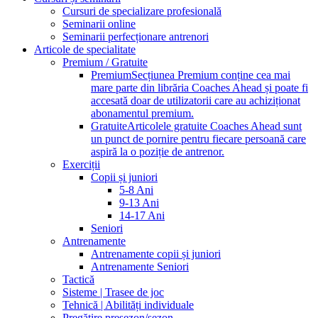
Cursuri de specializare profesională
Seminarii online
Seminarii perfecționare antrenori
Articole de specialitate
Premium / Gratuite
Premium
Secțiunea Premium conține cea mai
mare parte din librăria Coaches Ahead și poate fi
accesată doar de utilizatorii care au achiziționat
abonamentul premium.
Gratuite
Articolele gratuite Coaches Ahead sunt
un punct de pornire pentru fiecare persoană care
aspiră la o poziție de antrenor.
Exerciții
Copii și juniori
5-8 Ani
9-13 Ani
14-17 Ani
Seniori
Antrenamente
Antrenamente copii și juniori
Antrenamente Seniori
Tactică
Sisteme | Trasee de joc
Tehnică | Abilități individuale
Pregătire presezon/sezon