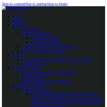
Skip to content
Skip to sidebar
Skip to footer
Acasă
Despre noi
Magazin
Abonamente
Cărți de specialitate
Cărți limba română
Cărți limba engleza
Licențe „Software Tactics Manager”
Planșe, folii Taktifol Football
Servicii
Coaching-mentorat individual pentru antrenori
Training camps
Cursuri și seminarii
Cursuri de specializare profesională
Seminarii online
Seminarii perfecționare antrenori
Articole de specialitate
Premium / Gratuite
Premium
Secțiunea Premium conține cea mai
mare parte din librăria Coaches Ahead și poate fi
accesată doar de utilizatorii care au achiziționat
abonamentul premium.