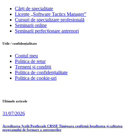
Cărți de specialitate
Licențe „Software Tactics Manager”
Cursuri de specializare profesională
Seminarii online
Seminarii perfecționare antrenori
Utile / confidențialitate
Contul meu
Politica de retur
Termeni și condiții
Politica de confidențialitate
Politica de cookie-uri
Ultimele articole
31/07/2026
Acreditarea Școlii Postliceale CRSSE Timișoara confirmă legalitatea și calitatea
programului de formare a antrenorilor