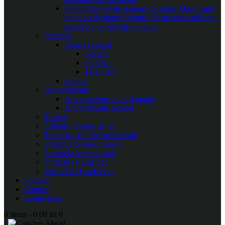
Gratuite
Articolele gratuite Coaches Ahead sunt
un punct de pornire pentru fiecare persoană care
aspiră la o poziție de antrenor.
Exerciții
Copii și juniori
5-8 Ani
9-13 Ani
14-17 Ani
Seniori
Antrenamente
Antrenamente copii și juniori
Antrenamente Seniori
Tactică
Sisteme | Trasee de joc
Tehnică | Abilități individuale
Pregătire presezon/sezon
Secretele Antrenorului
Portarul | Numărul 1
Metodică | Leadership
Podcast
Contact
Contul meu
0 items
-
0.00 lei
0