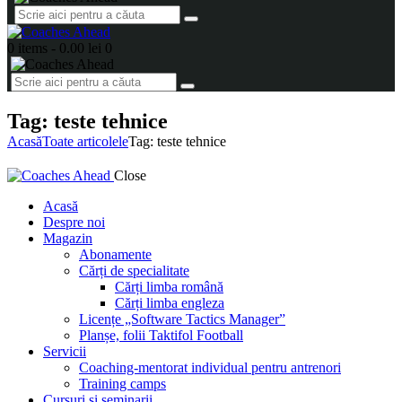
0 items
-
0.00 lei
0
Tag: teste tehnice
Acasă
Toate articolele
Tag: teste tehnice
Close
Acasă
Despre noi
Magazin
Abonamente
Cărți de specialitate
Cărți limba română
Cărți limba engleza
Licențe „Software Tactics Manager”
Planșe, folii Taktifol Football
Servicii
Coaching-mentorat individual pentru antrenori
Training camps
Cursuri și seminarii