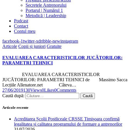
Secretele Antrenorului
Portarul | Numărul 1
Metodică | Leadership
Podcast
Contact
Contul meu
facebook-1
twitter-x
dribble-new
instagram
Articole
Copii și juniori
Gratuite
EVALUAREA CARACTERISTICILOR JUCĂTORILOR:
PARAMETRI TEHNICI
EVALUAREA CARACTERISTICILOR
JUCĂTORILOR: PARAMETRI TEHNICI de Massimo Sacca
Lecțiile Allenatore.net Câteva…
27/06/2019
130
Views
0
Likes
0
Comments
Caută după:
Articole recente
Acreditarea Școlii Postliceale CRSSE Timișoara confirmă
legalitatea și calitatea programului de formare a antrenorilor
31/07/2026