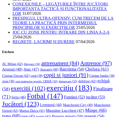
CONEXIUNILE – LEGĂTURILE ÎNTRE JUCĂTORI,
IMPORTANȚA TACTICĂ ȘI FUNCȚIONALITATEA
LOR
31/07/2026
PRESINGUL ULTRA-OFENSIV: CUM TRECEM DE LA
TEORIE LA PRACTICĂ PRIN INTERMEDIUL
PRINCIPIILOR ȘI EXERCIȚIILOR
25/05/2026
JOC CU ZONE PENTRU INTRARE DIN LINIA A-2-A
25/04/2026
REGRETE, LACRIMI ȘI DURERE
07/04/2026
Etichete
Antrenor
(97)
antrenament
(84)
AC Milan
(42)
Alergare
(34)
Chelsea
(61)
Barcelona
(54)
Arsenal
(48)
Atac
(47)
Atacanți
(40)
copii si juniori
(91)
Ciprian Urican
(42)
copii
(38)
Cristian Sandor
(38)
echipă
dribling
(42)
crsse
(36)
curs instructor sportiv. CRSSE
(34)
demarcare
(33)
exercitiu
(183)
exercitii
(102)
Finalizare
(58)
Fotbal
(147)
(71)
Fundași
(52)
jucător
(53)
forta
(46)
Jucători
(123)
Liverpool
(44)
Manchester
Manchester City
(40)
Minge
(66)
Massimo Lucchesi
(47)
United
(42)
Marius Dulca
(41)
pasa
(68)
Posesia mingii
(50)
posesie
(54)
pase
(45)
portar
(42)