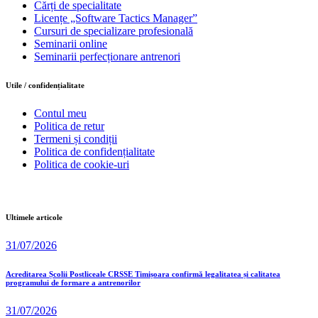
Cărți de specialitate
Licențe „Software Tactics Manager”
Cursuri de specializare profesională
Seminarii online
Seminarii perfecționare antrenori
Utile / confidențialitate
Contul meu
Politica de retur
Termeni și condiții
Politica de confidențialitate
Politica de cookie-uri
Ultimele articole
31/07/2026
Acreditarea Școlii Postliceale CRSSE Timișoara confirmă legalitatea și calitatea
programului de formare a antrenorilor
31/07/2026