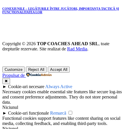
CONEXIUNILE – LEGĂTURILE ÎNTRE JUCĂTORI, IMPORTANȚA TACTICĂ ȘI
FUNCȚIONALITATEA LOR
Copyright © 2026
TOP COACHES AHEAD SRL
, toate
drepturile rezervate. Site realizat de
Rad Media
.
Customize
Reject All
Accept All
Propulsat de
✖
►
Cookie-uri necesare
Always Active
Necessary cookies enable essential site features like secure log-ins
and consent preference adjustments. They do not store personal
data.
Niciunul
►
Cookie-uri funcționale
Remarcă
Functional cookies support features like content sharing on social
media, collecting feedback, and enabling third-party tools.
Niciunul