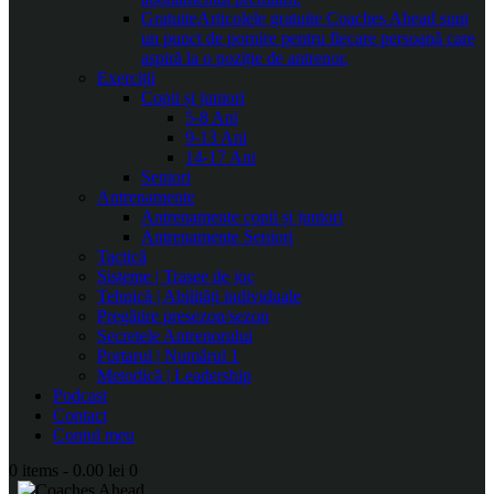
Gratuite
Articolele gratuite Coaches Ahead sunt
un punct de pornire pentru fiecare persoană care
aspiră la o poziție de antrenor.
Exerciții
Copii și juniori
5-8 Ani
9-13 Ani
14-17 Ani
Seniori
Antrenamente
Antrenamente copii și juniori
Antrenamente Seniori
Tactică
Sisteme | Trasee de joc
Tehnică | Abilități individuale
Pregătire presezon/sezon
Secretele Antrenorului
Portarul | Numărul 1
Metodică | Leadership
Podcast
Contact
Contul meu
0 items
-
0.00 lei
0