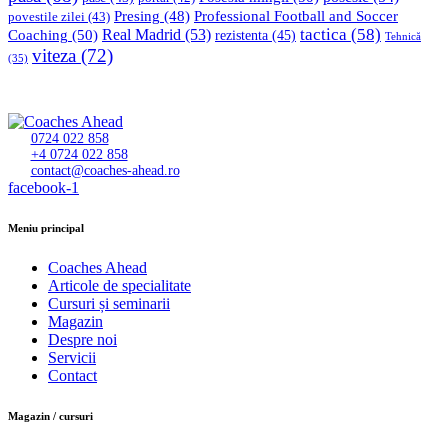
Professional Football and Soccer
Presing
(48)
povestile zilei
(43)
tactica
(58)
Coaching
(50)
Real Madrid
(53)
rezistenta
(45)
Tehnică
viteza
(72)
(35)
0724 022 858
+4 0724 022 858
contact@coaches-ahead.ro
facebook-1
Meniu principal
Coaches Ahead
Articole de specialitate
Cursuri și seminarii
Magazin
Despre noi
Servicii
Contact
Magazin / cursuri