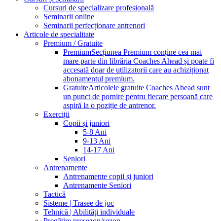
Cursuri de specializare profesională
Seminarii online
Seminarii perfecționare antrenori
Articole de specialitate
Premium / Gratuite
Premium
Secțiunea Premium conține cea mai
mare parte din librăria Coaches Ahead și poate fi
accesată doar de utilizatorii care au achiziționat
abonamentul premium.
Gratuite
Articolele gratuite Coaches Ahead sunt
un punct de pornire pentru fiecare persoană care
aspiră la o poziție de antrenor.
Exerciții
Copii și juniori
5-8 Ani
9-13 Ani
14-17 Ani
Seniori
Antrenamente
Antrenamente copii și juniori
Antrenamente Seniori
Tactică
Sisteme | Trasee de joc
Tehnică | Abilități individuale
Pregătire presezon/sezon