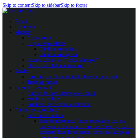
Skip to content
Skip to sidebar
Skip to footer
Acasă
Despre noi
Magazin
Abonamente
Cărți de specialitate
Cărți limba română
Cărți limba engleza
Licențe „Software Tactics Manager”
Planșe, folii Taktifol Football
Servicii
Coaching-mentorat individual pentru antrenori
Training camps
Cursuri și seminarii
Cursuri de specializare profesională
Seminarii online
Seminarii perfecționare antrenori
Articole de specialitate
Premium / Gratuite
Premium
Secțiunea Premium conține cea mai
mare parte din librăria Coaches Ahead și poate fi
accesată doar de utilizatorii care au achiziționat
abonamentul premium.