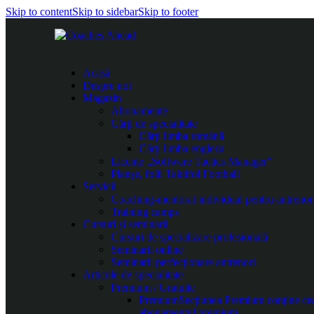
Skip to content
Skip to sidebar
Skip to footer
Acasă
Despre noi
Magazin
Abonamente
Cărți de specialitate
Cărți limba română
Cărți limba engleza
Licențe „Software Tactics Manager”
Planșe, folii Taktifol Football
Servicii
Coaching-mentorat individual pentru antrenor
Training camps
Cursuri și seminarii
Cursuri de specializare profesională
Seminarii online
Seminarii perfecționare antrenori
Articole de specialitate
Premium / Gratuite
Premium
Secțiunea Premium conține cea m
abonamentul premium.