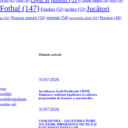
rican
(42)
copii
(38)
Cristian Sandor
(38)
crsse
(36)
Fotbal
(147)
Jucători
Fundași
(52)
jucător
(53)
Posesia mingii
(50)
posesie
(54)
Presing
(48)
ar
(42)
povestile zilei
(43)
Ultimele articole
31/07/2026
etur
Acreditarea Școlii Postliceale CRSSE
ondiții
Timișoara confirmă legalitatea și calitatea
programului de formare a antrenorilor
onfidențialitate
cookie-uri
31/07/2026
CONEXIUNILE – LEGĂTURILE ÎNTRE
JUCĂTORI, IMPORTANȚA TACTICĂ ȘI
FUNCȚIONALITATEA LOR