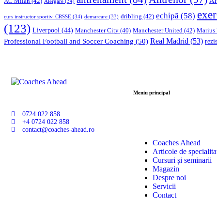
Ar
AC Milan
(42)
Alergare
(34)
exer
echipă
(58)
dribling
(42)
curs instructor sportiv. CRSSE
(34)
demarcare
(33)
(123)
Liverpool
(44)
Manchester United
(42)
Marius
Manchester City
(40)
Professional Football and Soccer Coaching
(50)
Real Madrid
(53)
rezi
Meniu principal
0724 022 858
+4 0724 022 858
contact@coaches-ahead.ro
Coaches Ahead
Articole de specialita
Cursuri și seminarii
Magazin
Despre noi
Servicii
Contact