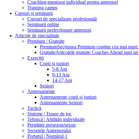
Coaching-mentorat individual pentru antrenori
Training camps
Cursuri și seminarii
Cursuri de specializare profesională
Seminarii online
Seminarii perfecționare antrenori
Articole de specialitate
Premium / Gratuite
Premium
Secțiunea Premium conține cea mai mare pa
Gratuite
Articolele gratuite Coaches Ahead sunt un p
Exerciții
Copii și juniori
5-8 Ani
9-13 Ani
14-17 Ani
Seniori
Antrenamente
Antrenamente copii și juniori
Antrenamente Seniori
Tactică
Sisteme | Trasee de joc
Tehnică | Abilități individuale
Pregătire presezon/sezon
Secretele Antrenorului
Portarul | Numărul 1