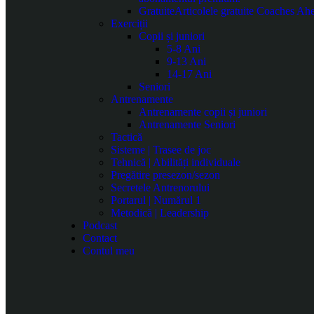
Gratuite
Articolele gratuite Coaches Ahea
Exerciții
Copii și juniori
5-8 Ani
9-13 Ani
14-17 Ani
Seniori
Antrenamente
Antrenamente copii și juniori
Antrenamente Seniori
Tactică
Sisteme | Trasee de joc
Tehnică | Abilități individuale
Pregătire presezon/sezon
Secretele Antrenorului
Portarul | Numărul 1
Metodică | Leadership
Podcast
Contact
Contul meu