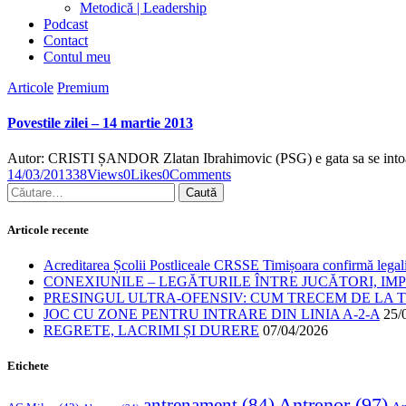
Metodică | Leadership
Podcast
Contact
Contul meu
Articole
Premium
Povestile zilei – 14 martie 2013
Autor: CRISTI ȘANDOR Zlatan Ibrahimovic (PSG) e gata sa se into
14/03/2013
38
Views
0
Likes
0
Comments
Articole recente
Acreditarea Școlii Postliceale CRSSE Timișoara confirmă legalit
CONEXIUNILE – LEGĂTURILE ÎNTRE JUCĂTORI, IM
PRESINGUL ULTRA-OFENSIV: CUM TRECEM DE LA TE
JOC CU ZONE PENTRU INTRARE DIN LINIA A-2-A
25/
REGRETE, LACRIMI ȘI DURERE
07/04/2026
Etichete
Antrenor
(97)
antrenament
(84)