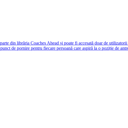
rte din librăria Coaches Ahead și poate fi accesată doar de utilizatori
unct de pornire pentru fiecare persoană care aspiră la o poziție de antr