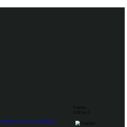
0 items
-
0.00 lei
0
ilizatorii care au achiziționat