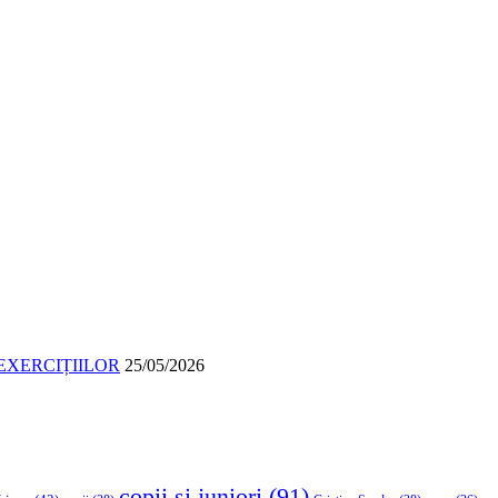
EXERCIȚIILOR
25/05/2026
copii si juniori
(91)