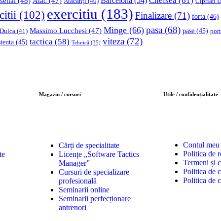
Chelsea
(61)
Barcelona
(54)
senal
(48)
Atac
(47)
Ciprian U
Atacanți
(40)
exercitiu
(183)
citii
(102)
Finalizare
(71)
forta
(46)
pasa
(68)
Minge
(66)
Massimo Lucchesi
(47)
 Dulca
(41)
pase
(45)
port
viteza
(72)
tactica
(58)
stenta
(45)
Tehnică
(35)
Magazin / cursuri
Utile / confidențialitate
Contul meu
Cărți de specialitate
Politica de r
te
Licențe „Software Tactics
Termeni și c
Manager”
Politica de c
Cursuri de specializare
Politica de 
profesională
Seminarii online
Seminarii perfecționare
antrenori