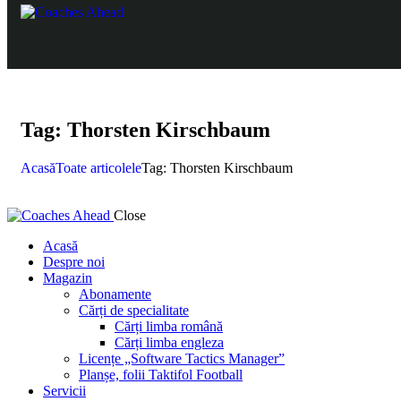
Tag: Thorsten Kirschbaum
Acasă
Toate articolele
Tag: Thorsten Kirschbaum
Close
Acasă
Despre noi
Magazin
Abonamente
Cărți de specialitate
Cărți limba română
Cărți limba engleza
Licențe „Software Tactics Manager”
Planșe, folii Taktifol Football
Servicii