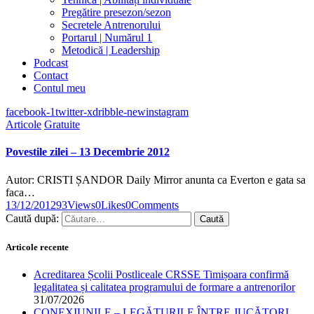
Pregătire presezon/sezon
Secretele Antrenorului
Portarul | Numărul 1
Metodică | Leadership
Podcast
Contact
Contul meu
facebook-1
twitter-x
dribble-new
instagram
Articole
Gratuite
Povestile zilei – 13 Decembrie 2012
Autor: CRISTI ȘANDOR Daily Mirror anunta ca Everton e gata sa
faca…
13/12/2012
93
Views
0
Likes
0
Comments
Caută după:
Articole recente
Acreditarea Școlii Postliceale CRSSE Timișoara confirmă
legalitatea și calitatea programului de formare a antrenorilor
31/07/2026
CONEXIUNILE – LEGĂTURILE ÎNTRE JUCĂTORI,