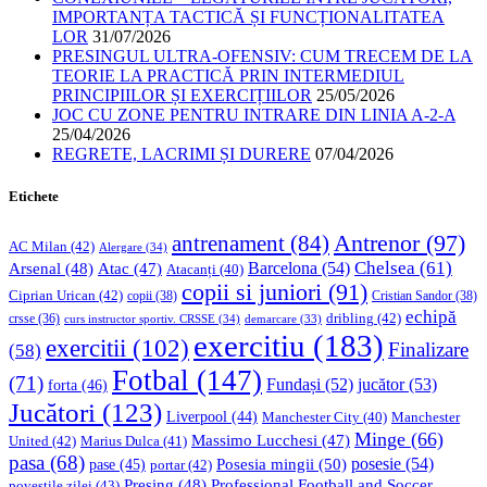
IMPORTANȚA TACTICĂ ȘI FUNCȚIONALITATEA
LOR
31/07/2026
PRESINGUL ULTRA-OFENSIV: CUM TRECEM DE LA
TEORIE LA PRACTICĂ PRIN INTERMEDIUL
PRINCIPIILOR ȘI EXERCIȚIILOR
25/05/2026
JOC CU ZONE PENTRU INTRARE DIN LINIA A-2-A
25/04/2026
REGRETE, LACRIMI ȘI DURERE
07/04/2026
Etichete
Antrenor
(97)
antrenament
(84)
AC Milan
(42)
Alergare
(34)
Chelsea
(61)
Barcelona
(54)
Arsenal
(48)
Atac
(47)
Atacanți
(40)
copii si juniori
(91)
Ciprian Urican
(42)
copii
(38)
Cristian Sandor
(38)
echipă
dribling
(42)
crsse
(36)
curs instructor sportiv. CRSSE
(34)
demarcare
(33)
exercitiu
(183)
exercitii
(102)
Finalizare
(58)
Fotbal
(147)
(71)
Fundași
(52)
jucător
(53)
forta
(46)
Jucători
(123)
Liverpool
(44)
Manchester
Manchester City
(40)
Minge
(66)
Massimo Lucchesi
(47)
United
(42)
Marius Dulca
(41)
pasa
(68)
Posesia mingii
(50)
posesie
(54)
pase
(45)
portar
(42)
Professional Football and Soccer
Presing
(48)
povestile zilei
(43)