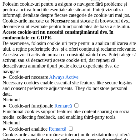
Folosim cookie-uri pentru a asigura o navigare fără probleme și
pentru a activa funcțiile esențiale ale site-ului. Puteți vizualiza
informații detaliate despre fiecare categorie de cookie-uri mai jos.
Cookie-urile marcate ca
Necesare
sunt stocate în browserul dvs.,
deoarece sunt esențiale pentru funcționalitatea de bază a site-ului.
Aceste cookie-uri nu necesită consimțământul dvs. în
conformitate cu GDPR.
De asemenea, folosim cookie-uri terțe pentru a analiza utilizarea site-
ului, a reține preferințele dvs. și a oferi conținut și reclame relevante.
Acestea vor fi activate numai cu consimțământul dvs. Puteți alege să
activați sau să dezactivați aceste cookie-uri, dar rețineți că
dezactivarea anumitor tipuri poate afecta experiența dvs. de
navigare.
►
Cookie-uri necesare
Always Active
Necessary cookies enable essential site features like secure log-ins
and consent preference adjustments. They do not store personal
data.
Niciunul
►
Cookie-uri funcționale
Remarcă
Functional cookies support features like content sharing on social
media, collecting feedback, and enabling third-party tools.
Niciunul
►
Cookie-uri analitice
Remarcă
Cookie-urile analitice urmăresc interacțiunile vizitatorilor și oferă