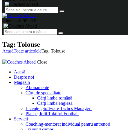
0 items
-
0.00 lei
0
Tag: Tolouse
Acasă
Toate articolele
Tag: Tolouse
Close
Acasă
Despre noi
Magazin
Abonamente
Cărți de specialitate
Cărți limba română
Cărți limba engleza
Licențe „Software Tactics Manager”
Planșe, folii Taktifol Football
Servicii
Coaching-mentorat individual pentru antrenori
Training camps