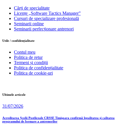
Cărți de specialitate
Licențe „Software Tactics Manager”
Cursuri de specializare profesională
Seminarii online
Seminarii perfecționare antrenori
Utile / confidențialitate
Contul meu
Politica de retur
Termeni și condiții
Politica de confidențialitate
Politica de cookie-uri
Ultimele articole
31/07/2026
Acreditarea Școlii Postliceale CRSSE Timișoara confirmă legalitatea și calitatea
programului de formare a antrenorilor