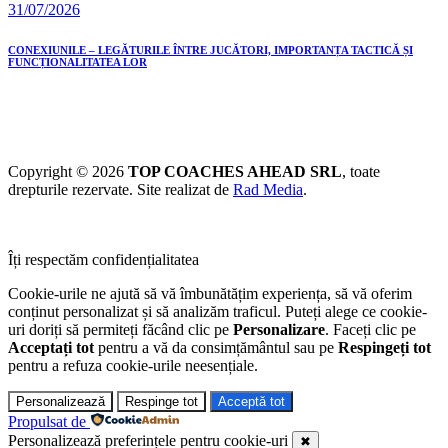
31/07/2026
CONEXIUNILE – LEGĂTURILE ÎNTRE JUCĂTORI, IMPORTANȚA TACTICĂ ȘI
FUNCȚIONALITATEA LOR
Copyright © 2026
TOP COACHES AHEAD SRL
, toate
drepturile rezervate. Site realizat de
Rad Media
.
Îți respectăm confidențialitatea
Cookie-urile ne ajută să vă îmbunătățim experiența, să vă oferim
conținut personalizat și să analizăm traficul. Puteți alege ce cookie-
uri doriți să permiteți făcând clic pe
Personalizare
. Faceți clic pe
Acceptați tot
pentru a vă da consimțământul sau pe
Respingeți tot
pentru a refuza cookie-urile neesențiale.
Personalizează
Respinge tot
Acceptă tot
Propulsat de
Personalizează preferințele pentru cookie-uri
✖