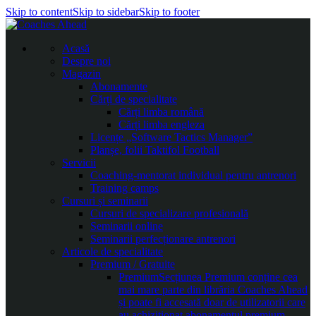
Skip to content
Skip to sidebar
Skip to footer
Acasă
Despre noi
Magazin
Abonamente
Cărți de specialitate
Cărți limba română
Cărți limba engleza
Licențe „Software Tactics Manager”
Planșe, folii Taktifol Football
Servicii
Coaching-mentorat individual pentru antrenori
Training camps
Cursuri și seminarii
Cursuri de specializare profesională
Seminarii online
Seminarii perfecționare antrenori
Articole de specialitate
Premium / Gratuite
Premium
Secțiunea Premium conține cea
mai mare parte din librăria Coaches Ahead
și poate fi accesată doar de utilizatorii care
au achiziționat abonamentul premium.