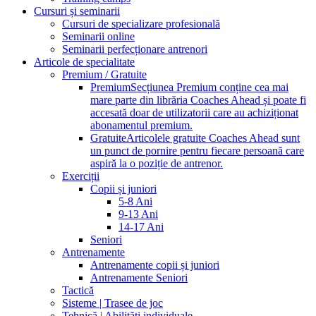
Cursuri și seminarii
Cursuri de specializare profesională
Seminarii online
Seminarii perfecționare antrenori
Articole de specialitate
Premium / Gratuite
Premium
Secțiunea Premium conține cea mai
mare parte din librăria Coaches Ahead și poate fi
accesată doar de utilizatorii care au achiziționat
abonamentul premium.
Gratuite
Articolele gratuite Coaches Ahead sunt
un punct de pornire pentru fiecare persoană care
aspiră la o poziție de antrenor.
Exerciții
Copii și juniori
5-8 Ani
9-13 Ani
14-17 Ani
Seniori
Antrenamente
Antrenamente copii și juniori
Antrenamente Seniori
Tactică
Sisteme | Trasee de joc
Tehnică | Abilități individuale