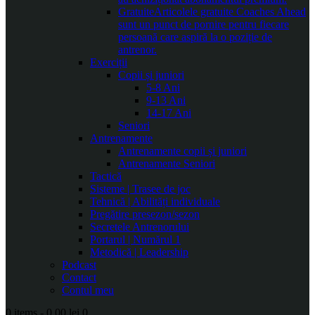
Gratuite
Articolele gratuite Coaches Ahead
sunt un punct de pornire pentru fiecare
persoană care aspiră la o poziție de
antrenor.
Exerciții
Copii și juniori
5-8 Ani
9-13 Ani
14-17 Ani
Seniori
Antrenamente
Antrenamente copii și juniori
Antrenamente Seniori
Tactică
Sisteme | Trasee de joc
Tehnică | Abilități individuale
Pregătire presezon/sezon
Secretele Antrenorului
Portarul | Numărul 1
Metodică | Leadership
Podcast
Contact
Contul meu
0 items
-
0.00 lei
0