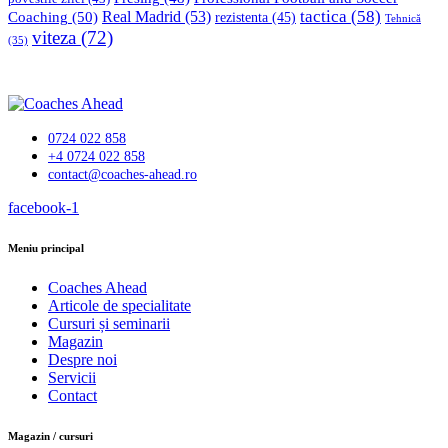
tactica
(58)
Coaching
(50)
Real Madrid
(53)
rezistenta
(45)
Tehnică
viteza
(72)
(35)
0724 022 858
+4 0724 022 858
contact@coaches-ahead.ro
facebook-1
Meniu principal
Coaches Ahead
Articole de specialitate
Cursuri și seminarii
Magazin
Despre noi
Servicii
Contact
Magazin / cursuri