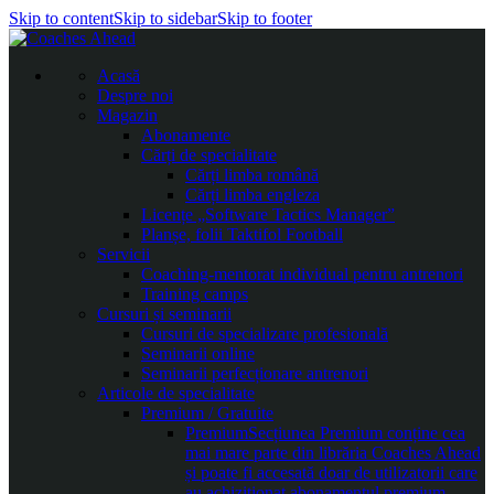
Skip to content
Skip to sidebar
Skip to footer
Acasă
Despre noi
Magazin
Abonamente
Cărți de specialitate
Cărți limba română
Cărți limba engleza
Licențe „Software Tactics Manager”
Planșe, folii Taktifol Football
Servicii
Coaching-mentorat individual pentru antrenori
Training camps
Cursuri și seminarii
Cursuri de specializare profesională
Seminarii online
Seminarii perfecționare antrenori
Articole de specialitate
Premium / Gratuite
Premium
Secțiunea Premium conține cea
mai mare parte din librăria Coaches Ahead
și poate fi accesată doar de utilizatorii care
au achiziționat abonamentul premium.