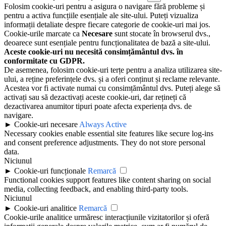
Folosim cookie-uri pentru a asigura o navigare fără probleme și
pentru a activa funcțiile esențiale ale site-ului. Puteți vizualiza
informații detaliate despre fiecare categorie de cookie-uri mai jos.
Cookie-urile marcate ca
Necesare
sunt stocate în browserul dvs.,
deoarece sunt esențiale pentru funcționalitatea de bază a site-ului.
Aceste cookie-uri nu necesită consimțământul dvs. în
conformitate cu GDPR.
De asemenea, folosim cookie-uri terțe pentru a analiza utilizarea site-
ului, a reține preferințele dvs. și a oferi conținut și reclame relevante.
Acestea vor fi activate numai cu consimțământul dvs. Puteți alege să
activați sau să dezactivați aceste cookie-uri, dar rețineți că
dezactivarea anumitor tipuri poate afecta experiența dvs. de
navigare.
►
Cookie-uri necesare
Always Active
Necessary cookies enable essential site features like secure log-ins
and consent preference adjustments. They do not store personal
data.
Niciunul
►
Cookie-uri funcționale
Remarcă
Functional cookies support features like content sharing on social
media, collecting feedback, and enabling third-party tools.
Niciunul
►
Cookie-uri analitice
Remarcă
Cookie-urile analitice urmăresc interacțiunile vizitatorilor și oferă