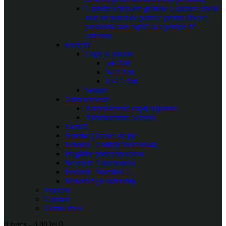
Gratuite
Articolele gratuite Coaches Ahead
sunt un punct de pornire pentru fiecare
persoană care aspiră la o poziție de
antrenor.
Exerciții
Copii și juniori
5-8 Ani
9-13 Ani
14-17 Ani
Seniori
Antrenamente
Antrenamente copii și juniori
Antrenamente Seniori
Tactică
Sisteme | Trasee de joc
Tehnică | Abilități individuale
Pregătire presezon/sezon
Secretele Antrenorului
Portarul | Numărul 1
Metodică | Leadership
Podcast
Contact
Contul meu
0 items
-
0.00 lei
0