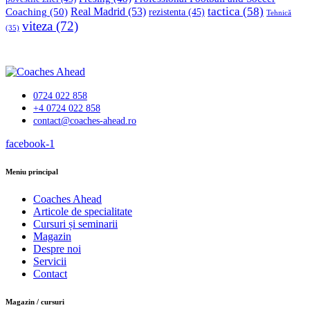
tactica
(58)
Coaching
(50)
Real Madrid
(53)
rezistenta
(45)
Tehnică
viteza
(72)
(35)
0724 022 858
+4 0724 022 858
contact@coaches-ahead.ro
facebook-1
Meniu principal
Coaches Ahead
Articole de specialitate
Cursuri și seminarii
Magazin
Despre noi
Servicii
Contact
Magazin / cursuri