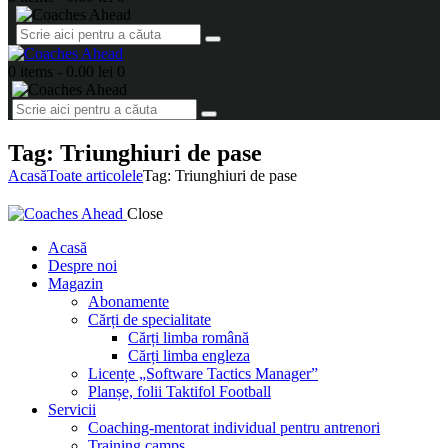
0 items
-
0.00 lei
0
Tag: Triunghiuri de pase
Acasă
Toate articolele
Tag: Triunghiuri de pase
Close
Acasă
Despre noi
Magazin
Abonamente
Cărți de specialitate
Cărți limba română
Cărți limba engleza
Licențe „Software Tactics Manager”
Planșe, folii Taktifol Football
Servicii
Coaching-mentorat individual pentru antrenori
Training camps