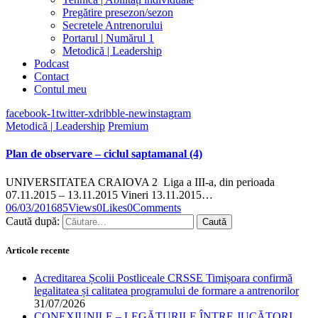
Pregătire presezon/sezon
Secretele Antrenorului
Portarul | Numărul 1
Metodică | Leadership
Podcast
Contact
Contul meu
facebook-1
twitter-x
dribble-new
instagram
Metodică | Leadership
Premium
Plan de observare – ciclul saptamanal (4)
UNIVERSITATEA CRAIOVA 2 Liga a III-a, din perioada
07.11.2015 – 13.11.2015 Vineri 13.11.2015…
06/03/2016
85
Views
0
Likes
0
Comments
Caută după:
Articole recente
Acreditarea Școlii Postliceale CRSSE Timișoara confirmă
legalitatea și calitatea programului de formare a antrenorilor
31/07/2026
CONEXIUNILE – LEGĂTURILE ÎNTRE JUCĂTORI,