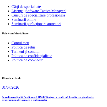
Cărți de specialitate
Licențe „Software Tactics Manager”
Cursuri de specializare profesională
Seminarii online
Seminarii perfecționare antrenori
Utile / confidențialitate
Contul meu
Politica de retur
Termeni și condiții
Politica de confidențialitate
Politica de cookie-uri
Ultimele articole
31/07/2026
Acreditarea Școlii Postliceale CRSSE Timișoara confirmă legalitatea și calitatea
programului de formare a antrenorilor