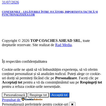
31/07/2026
CONEXIUNILE – LEGĂTURILE ÎNTRE JUCĂTORI, IMPORTANȚA TACTICĂ ȘI
FUNCȚIONALITATEA LOR
Copyright © 2026
TOP COACHES AHEAD SRL
, toate
drepturile rezervate. Site realizat de
Rad Media
.
Îți respectăm confidențialitatea
Cookie-urile ne ajută să vă îmbunătățim experiența, să vă oferim
conținut personalizat și să analizăm traficul. Puteți alege ce cookie-
uri doriți să permiteți făcând clic pe
Personalizare
. Faceți clic pe
Acceptați tot
pentru a vă da consimțământul sau pe
Respingeți tot
pentru a refuza cookie-urile neesențiale.
Personalizează
Respinge tot
Acceptă tot
Propulsat de
Personalizează preferințele pentru cookie-uri
✖