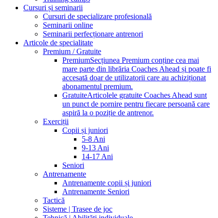
Cursuri și seminarii
Cursuri de specializare profesională
Seminarii online
Seminarii perfecționare antrenori
Articole de specialitate
Premium / Gratuite
Premium
Secțiunea Premium conține cea mai
mare parte din librăria Coaches Ahead și poate fi
accesată doar de utilizatorii care au achiziționat
abonamentul premium.
Gratuite
Articolele gratuite Coaches Ahead sunt
un punct de pornire pentru fiecare persoană care
aspiră la o poziție de antrenor.
Exerciții
Copii și juniori
5-8 Ani
9-13 Ani
14-17 Ani
Seniori
Antrenamente
Antrenamente copii și juniori
Antrenamente Seniori
Tactică
Sisteme | Trasee de joc
Tehnică | Abilități individuale