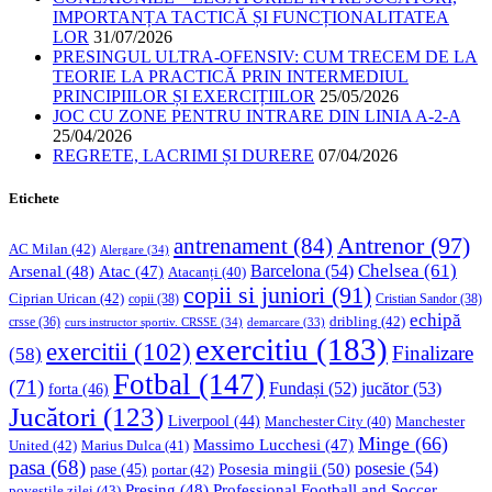
IMPORTANȚA TACTICĂ ȘI FUNCȚIONALITATEA
LOR
31/07/2026
PRESINGUL ULTRA-OFENSIV: CUM TRECEM DE LA
TEORIE LA PRACTICĂ PRIN INTERMEDIUL
PRINCIPIILOR ȘI EXERCIȚIILOR
25/05/2026
JOC CU ZONE PENTRU INTRARE DIN LINIA A-2-A
25/04/2026
REGRETE, LACRIMI ȘI DURERE
07/04/2026
Etichete
Antrenor
(97)
antrenament
(84)
AC Milan
(42)
Alergare
(34)
Chelsea
(61)
Barcelona
(54)
Arsenal
(48)
Atac
(47)
Atacanți
(40)
copii si juniori
(91)
Ciprian Urican
(42)
copii
(38)
Cristian Sandor
(38)
echipă
dribling
(42)
crsse
(36)
curs instructor sportiv. CRSSE
(34)
demarcare
(33)
exercitiu
(183)
exercitii
(102)
Finalizare
(58)
Fotbal
(147)
(71)
Fundași
(52)
jucător
(53)
forta
(46)
Jucători
(123)
Liverpool
(44)
Manchester
Manchester City
(40)
Minge
(66)
Massimo Lucchesi
(47)
United
(42)
Marius Dulca
(41)
pasa
(68)
Posesia mingii
(50)
posesie
(54)
pase
(45)
portar
(42)
Professional Football and Soccer
Presing
(48)
povestile zilei
(43)