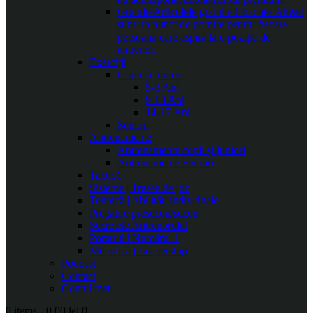
Gratuite
Articolele gratuite Coaches Ahead
sunt un punct de pornire pentru fiecare
persoană care aspiră la o poziție de
antrenor.
Exerciții
Copii și juniori
5-8 Ani
9-13 Ani
14-17 Ani
Seniori
Antrenamente
Antrenamente copii și juniori
Antrenamente Seniori
Tactică
Sisteme | Trasee de joc
Tehnică | Abilități individuale
Pregătire presezon/sezon
Secretele Antrenorului
Portarul | Numărul 1
Metodică | Leadership
Podcast
Contact
Contul meu
0 items
-
0.00 lei
0