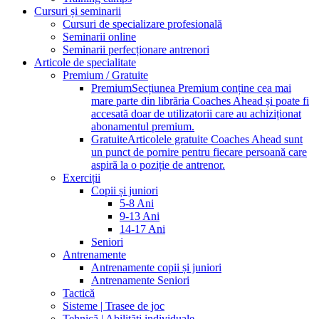
Cursuri și seminarii
Cursuri de specializare profesională
Seminarii online
Seminarii perfecționare antrenori
Articole de specialitate
Premium / Gratuite
Premium
Secțiunea Premium conține cea mai
mare parte din librăria Coaches Ahead și poate fi
accesată doar de utilizatorii care au achiziționat
abonamentul premium.
Gratuite
Articolele gratuite Coaches Ahead sunt
un punct de pornire pentru fiecare persoană care
aspiră la o poziție de antrenor.
Exerciții
Copii și juniori
5-8 Ani
9-13 Ani
14-17 Ani
Seniori
Antrenamente
Antrenamente copii și juniori
Antrenamente Seniori
Tactică
Sisteme | Trasee de joc
Tehnică | Abilități individuale