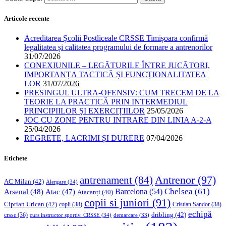
Articole recente
Acreditarea Școlii Postliceale CRSSE Timișoara confirmă
legalitatea și calitatea programului de formare a antrenorilor
31/07/2026
CONEXIUNILE – LEGĂTURILE ÎNTRE JUCĂTORI,
IMPORTANȚA TACTICĂ ȘI FUNCȚIONALITATEA
LOR
31/07/2026
PRESINGUL ULTRA-OFENSIV: CUM TRECEM DE LA
TEORIE LA PRACTICĂ PRIN INTERMEDIUL
PRINCIPIILOR ȘI EXERCIȚIILOR
25/05/2026
JOC CU ZONE PENTRU INTRARE DIN LINIA A-2-A
25/04/2026
REGRETE, LACRIMI ȘI DURERE
07/04/2026
Etichete
Antrenor
(97)
antrenament
(84)
AC Milan
(42)
Alergare
(34)
Chelsea
(61)
Barcelona
(54)
Arsenal
(48)
Atac
(47)
Atacanți
(40)
copii si juniori
(91)
Ciprian Urican
(42)
copii
(38)
Cristian Sandor
(38)
echipă
dribling
(42)
crsse
(36)
curs instructor sportiv. CRSSE
(34)
demarcare
(33)