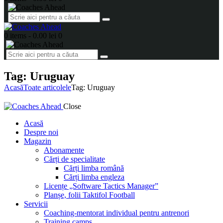
0 items
-
0.00 lei
0
Tag: Uruguay
Acasă
Toate articolele
Tag: Uruguay
Close
Acasă
Despre noi
Magazin
Abonamente
Cărți de specialitate
Cărți limba română
Cărți limba engleza
Licențe „Software Tactics Manager”
Planșe, folii Taktifol Football
Servicii
Coaching-mentorat individual pentru antrenori
Training camps