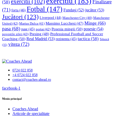
exercitiu
(183)
exercitii
(102)
Finalizare
(58)
Fotbal
(147)
(71)
Fundași
(52)
jucător
(53)
forta
(46)
Jucători
(123)
Liverpool
(44)
Manchester
Manchester City
(40)
Minge
(66)
Massimo Lucchesi
(47)
United
(42)
Marius Dulca
(41)
pasa
(68)
Posesia mingii
(50)
posesie
(54)
pase
(45)
portar
(42)
Professional Football and Soccer
Presing
(48)
povestile zilei
(43)
tactica
(58)
Coaching
(50)
Real Madrid
(53)
rezistenta
(45)
Tehnică
viteza
(72)
(35)
0724 022 858
+4 0724 022 858
contact@coaches-ahead.ro
facebook-1
Meniu principal
Coaches Ahead
Articole de specialitate