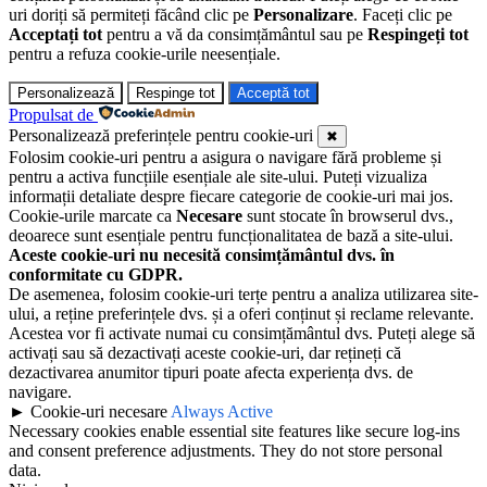
uri doriți să permiteți făcând clic pe
Personalizare
. Faceți clic pe
Acceptați tot
pentru a vă da consimțământul sau pe
Respingeți tot
pentru a refuza cookie-urile neesențiale.
Personalizează
Respinge tot
Acceptă tot
Propulsat de
Personalizează preferințele pentru cookie-uri
✖
Folosim cookie-uri pentru a asigura o navigare fără probleme și
pentru a activa funcțiile esențiale ale site-ului. Puteți vizualiza
informații detaliate despre fiecare categorie de cookie-uri mai jos.
Cookie-urile marcate ca
Necesare
sunt stocate în browserul dvs.,
deoarece sunt esențiale pentru funcționalitatea de bază a site-ului.
Aceste cookie-uri nu necesită consimțământul dvs. în
conformitate cu GDPR.
De asemenea, folosim cookie-uri terțe pentru a analiza utilizarea site-
ului, a reține preferințele dvs. și a oferi conținut și reclame relevante.
Acestea vor fi activate numai cu consimțământul dvs. Puteți alege să
activați sau să dezactivați aceste cookie-uri, dar rețineți că
dezactivarea anumitor tipuri poate afecta experiența dvs. de
navigare.
►
Cookie-uri necesare
Always Active
Necessary cookies enable essential site features like secure log-ins
and consent preference adjustments. They do not store personal
data.