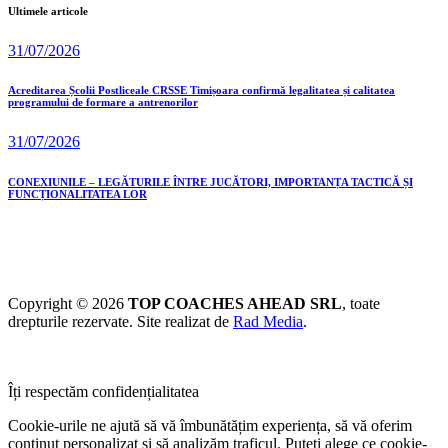
Ultimele articole
31/07/2026
Acreditarea Școlii Postliceale CRSSE Timișoara confirmă legalitatea și calitatea
programului de formare a antrenorilor
31/07/2026
CONEXIUNILE – LEGĂTURILE ÎNTRE JUCĂTORI, IMPORTANȚA TACTICĂ ȘI
FUNCȚIONALITATEA LOR
Copyright © 2026
TOP COACHES AHEAD SRL
, toate
drepturile rezervate. Site realizat de
Rad Media
.
Îți respectăm confidențialitatea
Cookie-urile ne ajută să vă îmbunătățim experiența, să vă oferim
conținut personalizat și să analizăm traficul. Puteți alege ce cookie-