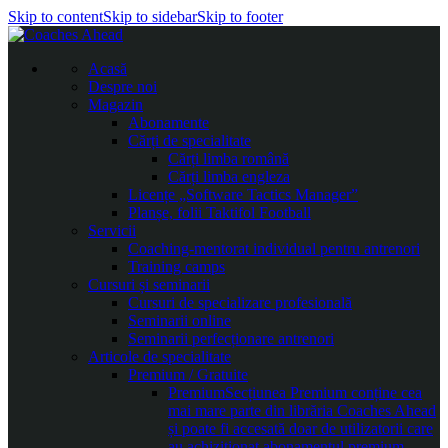
Skip to content
Skip to sidebar
Skip to footer
Acasă
Despre noi
Magazin
Abonamente
Cărți de specialitate
Cărți limba română
Cărți limba engleza
Licențe „Software Tactics Manager”
Planșe, folii Taktifol Football
Servicii
Coaching-mentorat individual pentru antrenori
Training camps
Cursuri și seminarii
Cursuri de specializare profesională
Seminarii online
Seminarii perfecționare antrenori
Articole de specialitate
Premium / Gratuite
Premium
Secțiunea Premium conține cea
mai mare parte din librăria Coaches Ahead
și poate fi accesată doar de utilizatorii care
au achiziționat abonamentul premium.