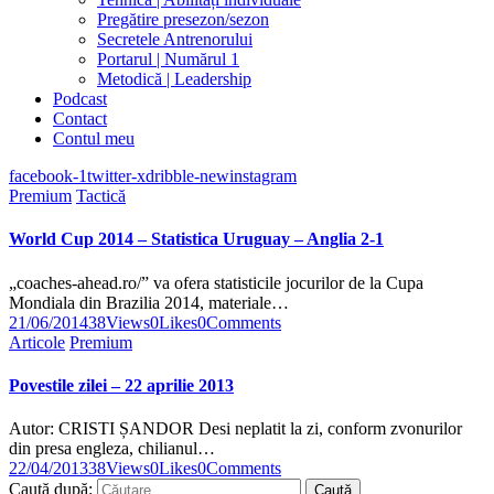
Pregătire presezon/sezon
Secretele Antrenorului
Portarul | Numărul 1
Metodică | Leadership
Podcast
Contact
Contul meu
facebook-1
twitter-x
dribble-new
instagram
Premium
Tactică
World Cup 2014 – Statistica Uruguay – Anglia 2-1
„coaches-ahead.ro/” va ofera statisticile jocurilor de la Cupa
Mondiala din Brazilia 2014, materiale…
21/06/2014
38
Views
0
Likes
0
Comments
Articole
Premium
Povestile zilei – 22 aprilie 2013
Autor: CRISTI ȘANDOR Desi neplatit la zi, conform zvonurilor
din presa engleza, chilianul…
22/04/2013
38
Views
0
Likes
0
Comments
Caută după: