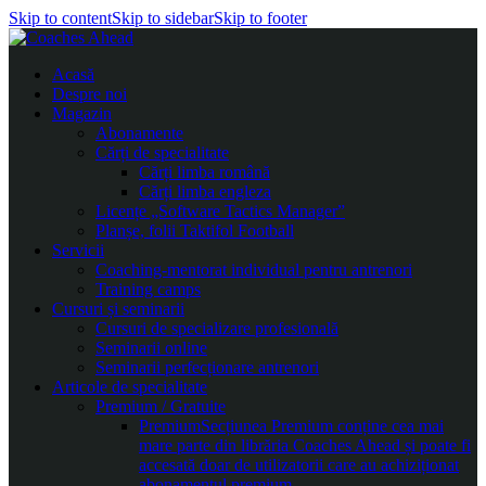
Skip to content
Skip to sidebar
Skip to footer
Acasă
Despre noi
Magazin
Abonamente
Cărți de specialitate
Cărți limba română
Cărți limba engleza
Licențe „Software Tactics Manager”
Planșe, folii Taktifol Football
Servicii
Coaching-mentorat individual pentru antrenori
Training camps
Cursuri și seminarii
Cursuri de specializare profesională
Seminarii online
Seminarii perfecționare antrenori
Articole de specialitate
Premium / Gratuite
Premium
Secțiunea Premium conține cea mai
mare parte din librăria Coaches Ahead și poate fi
accesată doar de utilizatorii care au achiziționat
abonamentul premium.