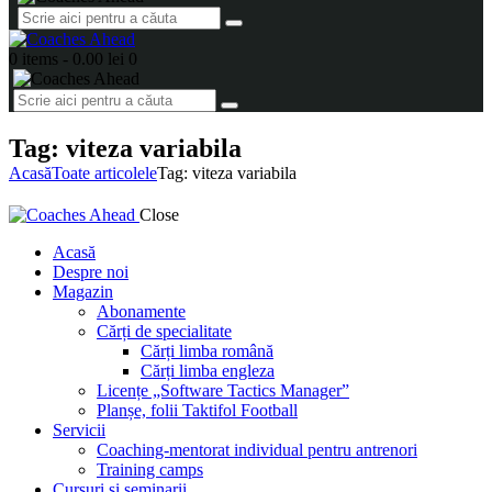
0 items
-
0.00 lei
0
Tag: viteza variabila
Acasă
Toate articolele
Tag: viteza variabila
Close
Acasă
Despre noi
Magazin
Abonamente
Cărți de specialitate
Cărți limba română
Cărți limba engleza
Licențe „Software Tactics Manager”
Planșe, folii Taktifol Football
Servicii
Coaching-mentorat individual pentru antrenori
Training camps
Cursuri și seminarii