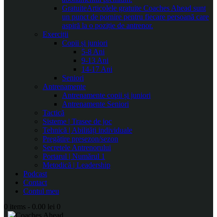
Gratuite
Articolele gratuite Coaches Ahead sunt
un punct de pornire pentru fiecare persoană care
aspiră la o poziție de antrenor.
Exerciții
Copii și juniori
5-8 Ani
9-13 Ani
14-17 Ani
Seniori
Antrenamente
Antrenamente copii și juniori
Antrenamente Seniori
Tactică
Sisteme | Trasee de joc
Tehnică | Abilități individuale
Pregătire presezon/sezon
Secretele Antrenorului
Portarul | Numărul 1
Metodică | Leadership
Podcast
Contact
Contul meu
0 items
-
0.00 lei
0