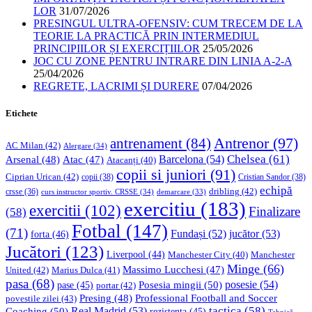
LOR
31/07/2026
PRESINGUL ULTRA-OFENSIV: CUM TRECEM DE LA
TEORIE LA PRACTICĂ PRIN INTERMEDIUL
PRINCIPIILOR ȘI EXERCIȚIILOR
25/05/2026
JOC CU ZONE PENTRU INTRARE DIN LINIA A-2-A
25/04/2026
REGRETE, LACRIMI ȘI DURERE
07/04/2026
Etichete
Antrenor
(97)
antrenament
(84)
AC Milan
(42)
Alergare
(34)
Chelsea
(61)
Barcelona
(54)
Arsenal
(48)
Atac
(47)
Atacanți
(40)
copii si juniori
(91)
Ciprian Urican
(42)
copii
(38)
Cristian Sandor
(38)
echipă
dribling
(42)
crsse
(36)
curs instructor sportiv. CRSSE
(34)
demarcare
(33)
exercitiu
(183)
exercitii
(102)
Finalizare
(58)
Fotbal
(147)
(71)
Fundași
(52)
jucător
(53)
forta
(46)
Jucători
(123)
Liverpool
(44)
Manchester
Manchester City
(40)
Minge
(66)
Massimo Lucchesi
(47)
United
(42)
Marius Dulca
(41)
pasa
(68)
Posesia mingii
(50)
posesie
(54)
pase
(45)
portar
(42)
Professional Football and Soccer
Presing
(48)
povestile zilei
(43)
tactica
(58)
Coaching
(50)
Real Madrid
(53)
rezistenta
(45)