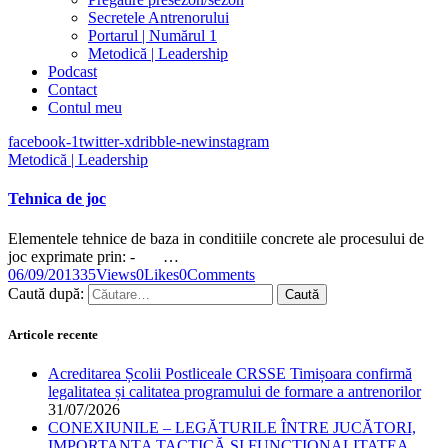
Secretele Antrenorului
Portarul | Numărul 1
Metodică | Leadership
Podcast
Contact
Contul meu
facebook-1
twitter-x
dribble-new
instagram
Metodică | Leadership
Tehnica de joc
Elementele tehnice de baza in conditiile concrete ale procesului de
joc exprimate prin: - …
06/09/2013
35
Views
0
Likes
0
Comments
Caută după:
Articole recente
Acreditarea Școlii Postliceale CRSSE Timișoara confirmă
legalitatea și calitatea programului de formare a antrenorilor
31/07/2026
CONEXIUNILE – LEGĂTURILE ÎNTRE JUCĂTORI,
IMPORTANȚA TACTICĂ ȘI FUNCȚIONALITATEA