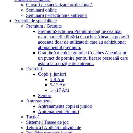
Cursuri de specializare profesională
Seminarii online
Seminarii perfecționare antrenori
Articole de specialitate
Premium / Gratuite
Premium
Secțiunea Premium conține cea mai
mare parte din librăria Coaches Ahead și poate fi
accesată doar de utilizatorii care au achiziționat
abonamentul premium.
Gratuite
Articolele gratuite Coaches Ahead sunt
un punct de pornire pentru fiecare persoană care
aspiră la o poziție de antrenor.
Exerciții
Copii și juniori
5-8 Ani
9-13 Ani
14-17 Ani
Seniori
Antrenamente
Antrenamente copii și juniori
Antrenamente Seniori
Tactică
Sisteme | Trasee de joc
Tehnică | Abilități individuale
Pregătire presezon/sezon