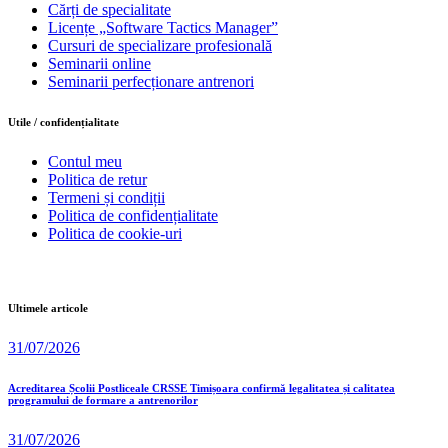
Cărți de specialitate
Licențe „Software Tactics Manager”
Cursuri de specializare profesională
Seminarii online
Seminarii perfecționare antrenori
Utile / confidențialitate
Contul meu
Politica de retur
Termeni și condiții
Politica de confidențialitate
Politica de cookie-uri
Ultimele articole
31/07/2026
Acreditarea Școlii Postliceale CRSSE Timișoara confirmă legalitatea și calitatea
programului de formare a antrenorilor
31/07/2026