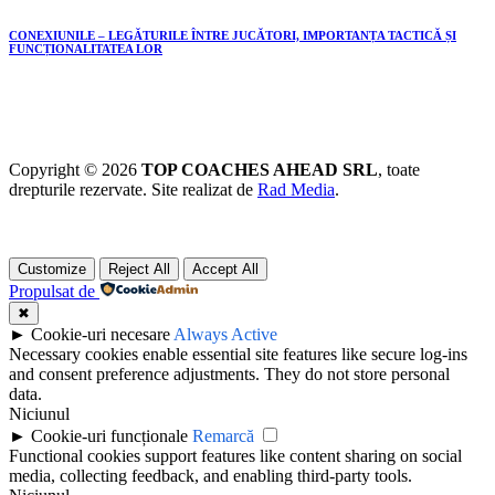
CONEXIUNILE – LEGĂTURILE ÎNTRE JUCĂTORI, IMPORTANȚA TACTICĂ ȘI
FUNCȚIONALITATEA LOR
Copyright © 2026
TOP COACHES AHEAD SRL
, toate
drepturile rezervate. Site realizat de
Rad Media
.
Customize
Reject All
Accept All
Propulsat de
✖
►
Cookie-uri necesare
Always Active
Necessary cookies enable essential site features like secure log-ins
and consent preference adjustments. They do not store personal
data.
Niciunul
►
Cookie-uri funcționale
Remarcă
Functional cookies support features like content sharing on social
media, collecting feedback, and enabling third-party tools.