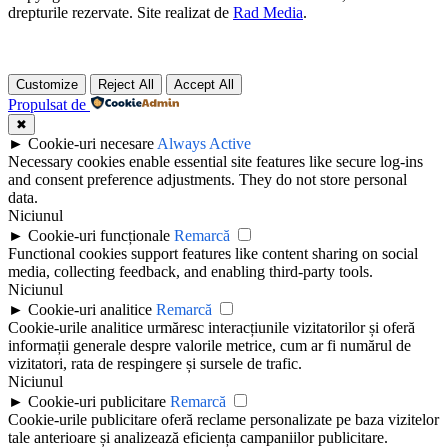
drepturile rezervate. Site realizat de
Rad Media
.
Customize
Reject All
Accept All
Propulsat de
✖
►
Cookie-uri necesare
Always Active
Necessary cookies enable essential site features like secure log-ins
and consent preference adjustments. They do not store personal
data.
Niciunul
►
Cookie-uri funcționale
Remarcă
Functional cookies support features like content sharing on social
media, collecting feedback, and enabling third-party tools.
Niciunul
►
Cookie-uri analitice
Remarcă
Cookie-urile analitice urmăresc interacțiunile vizitatorilor și oferă
informații generale despre valorile metrice, cum ar fi numărul de
vizitatori, rata de respingere și sursele de trafic.
Niciunul
►
Cookie-uri publicitare
Remarcă
Cookie-urile publicitare oferă reclame personalizate pe baza vizitelor
tale anterioare și analizează eficiența campaniilor publicitare.