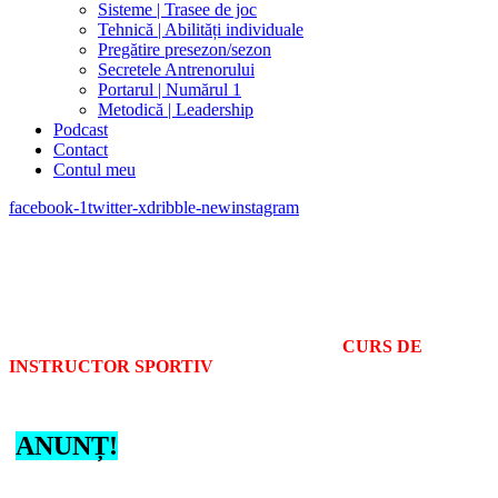
Sisteme | Trasee de joc
Tehnică | Abilități individuale
Pregătire presezon/sezon
Secretele Antrenorului
Portarul | Numărul 1
Metodică | Leadership
Podcast
Contact
Contul meu
facebook-1
twitter-x
dribble-new
instagram
CURS DE
INSTRUCTOR SPORTIV
ANUNȚ!