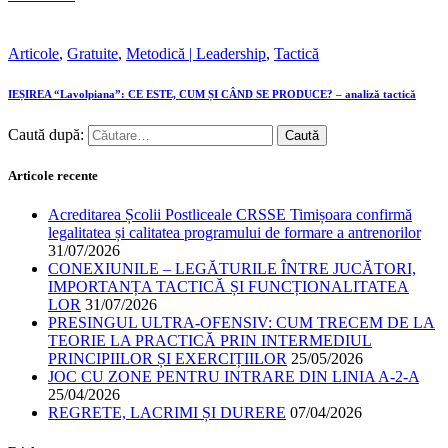
Articole
,
Gratuite
,
Metodică | Leadership
,
Tactică
IEȘIREA “Lavolpiana”: CE ESTE, CUM ȘI CÂND SE PRODUCE? – analiză tactică
Caută după:
Articole recente
Acreditarea Școlii Postliceale CRSSE Timișoara confirmă
legalitatea și calitatea programului de formare a antrenorilor
31/07/2026
CONEXIUNILE – LEGĂTURILE ÎNTRE JUCĂTORI,
IMPORTANȚA TACTICĂ ȘI FUNCȚIONALITATEA
LOR
31/07/2026
PRESINGUL ULTRA-OFENSIV: CUM TRECEM DE LA
TEORIE LA PRACTICĂ PRIN INTERMEDIUL
PRINCIPIILOR ȘI EXERCIȚIILOR
25/05/2026
JOC CU ZONE PENTRU INTRARE DIN LINIA A-2-A
25/04/2026
REGRETE, LACRIMI ȘI DURERE
07/04/2026