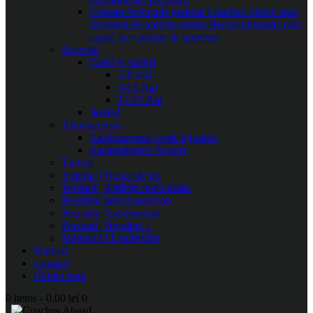
Gratuite
Articolele gratuite Coaches Ahead sunt
un punct de pornire pentru fiecare persoană care
aspiră la o poziție de antrenor.
Exerciții
Copii și juniori
5-8 Ani
9-13 Ani
14-17 Ani
Seniori
Antrenamente
Antrenamente copii și juniori
Antrenamente Seniori
Tactică
Sisteme | Trasee de joc
Tehnică | Abilități individuale
Pregătire presezon/sezon
Secretele Antrenorului
Portarul | Numărul 1
Metodică | Leadership
Podcast
Contact
Contul meu
0 items
-
0.00 lei
0