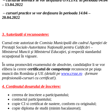
– cursurile teoretice se vor desfasura ONLINE în perioada 04
.04
– 13.04.2022
– cursuri practice se vor desfasura în perioada 14
.04 –
20.04.2022
3. Autorizaţii şi recunoaştere:
Cursul este autorizat de
Comisia Municipală din cadrul Agenţiei de
Prestaţii Sociale-Autoritatea Naţională pentru Calificări –
Ministerul Muncii şi Ministerul Educaţiei
, şi respectă standardul
ocupaţional în vigoare.
În urma promovării examenului de absolvire, candidaţilor li se vor
elibera la cerere
certificatul de competenţe
recunoscut pe piaţa
muncii din România şi UE
(detalii pe
www.crsse.ro
-formare
profesională-cursuri cu certificat!).
4. Conţinutul dosarului de înscriere:
cererea de inscriere a participantului;
contractul participantului;
copie CI si certificat de nastere, conform cu originalul;
copie diploma de studii (minim bacalaureat);