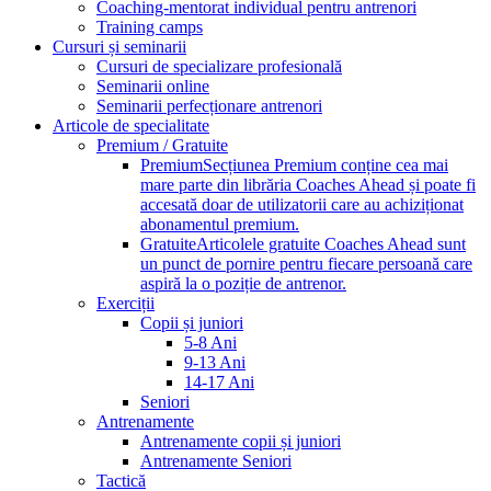
Coaching-mentorat individual pentru antrenori
Training camps
Cursuri și seminarii
Cursuri de specializare profesională
Seminarii online
Seminarii perfecționare antrenori
Articole de specialitate
Premium / Gratuite
Premium
Secțiunea Premium conține cea mai
mare parte din librăria Coaches Ahead și poate fi
accesată doar de utilizatorii care au achiziționat
abonamentul premium.
Gratuite
Articolele gratuite Coaches Ahead sunt
un punct de pornire pentru fiecare persoană care
aspiră la o poziție de antrenor.
Exerciții
Copii și juniori
5-8 Ani
9-13 Ani
14-17 Ani
Seniori
Antrenamente
Antrenamente copii și juniori
Antrenamente Seniori
Tactică