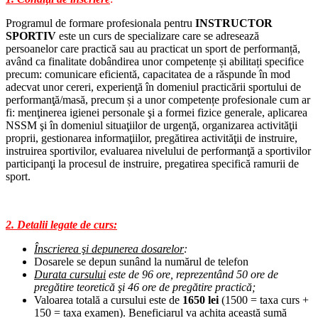
Programul de formare profesionala pentru
INSTRUCTOR
SPORTIV
este un curs de specializare care se adresează
persoanelor care practică sau au practicat un sport de performanță,
având ca finalitate dobândirea unor competențe și abilitați specifice
precum: comunicare eficientă, capacitatea de a răspunde în mod
adecvat unor cereri, experienţă în domeniul practicării sportului de
performanţă/masă, precum și a unor competențe profesionale cum ar
fi: menţinerea igienei personale şi a formei fizice generale, aplicarea
NSSM şi în domeniul situaţiilor de urgenţă, organizarea activităţii
proprii, gestionarea informaţiilor, pregătirea activităţii de instruire,
instruirea sportivilor, evaluarea nivelului de performanţă a sportivilor
participanţi la procesul de instruire, pregatirea specifică ramurii de
sport.
2. Detalii legate de curs:
Înscrierea şi depunerea dosarelor
:
Dosarele se depun sunând la numărul de telefon
Durata cursului
este de 96 ore, reprezentând 50 ore de
pregătire teoretică şi 46 ore de pregătire practică;
Valoarea totală a cursului este de
1650 lei
(1500 = taxa curs +
150 = taxa examen). Beneficiarul va achita această sumă