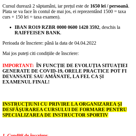
Cursul durează 2 săptamâni, iar prețul este de
1650
lei / persoană
.
Plata se va face în contul de mai jos, ei reprezentând 1500 = taxa
curs + 150 lei = taxa examen).
IBAN RO19 RZBR 0000 0600 1428 3592
, deschis la
RAIFFEISEN BANK
.
Perioada de înscriere: până la data de 04.04.2022
Mai jos puteți citi condițiile de înscriere:
IMPORTANT:
ÎN FUNCȚIE DE EVOLUȚIA SITUAȚIEI
GENERATE DE COVID-19, ORELE PRACTICE POT FI
DEVANSATE SAU AMÂNATE, LA FEL CA ȘI
EXAMENUL FINAL!
INSTRUCŢIUNI CU PRIVIRE LA ORGANIZAREA ŞI
DESFĂŞURAREA CURSULUI DE FORMARE PENTRU
SPECIALIZAREA DE INSTRUCTOR SPORTIV
1. Condiţii de înscriere
: