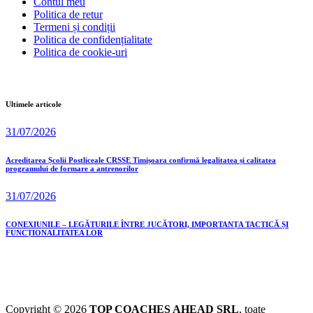
Contul meu
Politica de retur
Termeni și condiții
Politica de confidențialitate
Politica de cookie-uri
Ultimele articole
31/07/2026
Acreditarea Școlii Postliceale CRSSE Timișoara confirmă legalitatea și calitatea
programului de formare a antrenorilor
31/07/2026
CONEXIUNILE – LEGĂTURILE ÎNTRE JUCĂTORI, IMPORTANȚA TACTICĂ ȘI
FUNCȚIONALITATEA LOR
Copyright © 2026
TOP COACHES AHEAD SRL
, toate