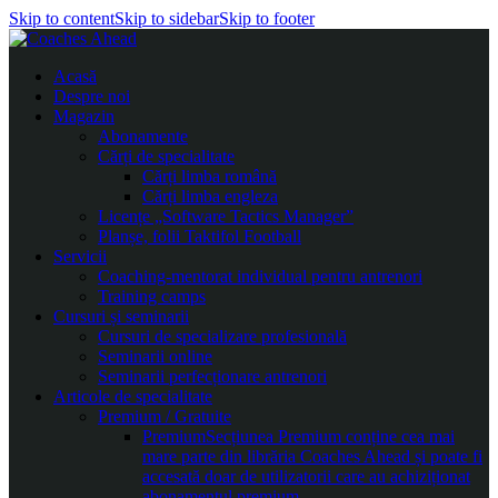
Skip to content
Skip to sidebar
Skip to footer
Acasă
Despre noi
Magazin
Abonamente
Cărți de specialitate
Cărți limba română
Cărți limba engleza
Licențe „Software Tactics Manager”
Planșe, folii Taktifol Football
Servicii
Coaching-mentorat individual pentru antrenori
Training camps
Cursuri și seminarii
Cursuri de specializare profesională
Seminarii online
Seminarii perfecționare antrenori
Articole de specialitate
Premium / Gratuite
Premium
Secțiunea Premium conține cea mai
mare parte din librăria Coaches Ahead și poate fi
accesată doar de utilizatorii care au achiziționat
abonamentul premium.