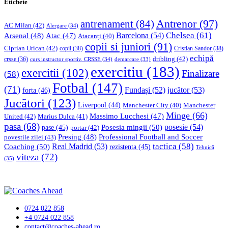
Etichete
Antrenor
(97)
antrenament
(84)
AC Milan
(42)
Alergare
(34)
Chelsea
(61)
Barcelona
(54)
Arsenal
(48)
Atac
(47)
Atacanți
(40)
copii si juniori
(91)
Ciprian Urican
(42)
copii
(38)
Cristian Sandor
(38)
echipă
dribling
(42)
crsse
(36)
curs instructor sportiv. CRSSE
(34)
demarcare
(33)
exercitiu
(183)
exercitii
(102)
Finalizare
(58)
Fotbal
(147)
(71)
Fundași
(52)
jucător
(53)
forta
(46)
Jucători
(123)
Liverpool
(44)
Manchester
Manchester City
(40)
Minge
(66)
Massimo Lucchesi
(47)
United
(42)
Marius Dulca
(41)
pasa
(68)
Posesia mingii
(50)
posesie
(54)
pase
(45)
portar
(42)
Professional Football and Soccer
Presing
(48)
povestile zilei
(43)
tactica
(58)
Coaching
(50)
Real Madrid
(53)
rezistenta
(45)
Tehnică
viteza
(72)
(35)
0724 022 858
+4 0724 022 858
contact@coaches-ahead.ro