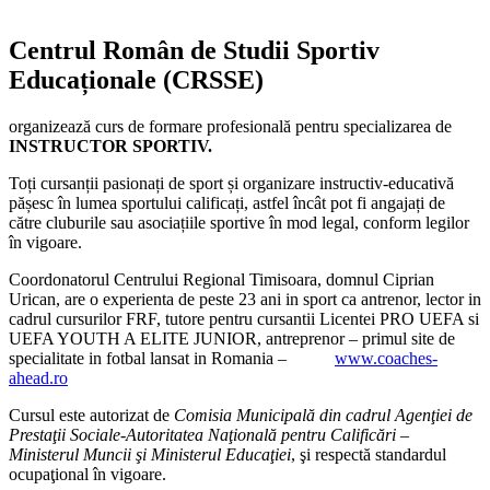
Centrul Român de Studii Sportiv
Educaționale (CRSSE)
organizează curs de formare profesională pentru specializarea de
INSTRUCTOR SPORTIV.
Toți cursanții pasionați de sport și organizare instructiv-educativă
pășesc în lumea sportului calificați, astfel încât pot fi angajați de
către cluburile sau asociațiile sportive în mod legal, conform legilor
în vigoare.
Coordonatorul Centrului Regional Timisoara, domnul Ciprian
Urican, are o experienta de peste 23 ani in sport ca antrenor, lector in
cadrul cursurilor FRF, tutore pentru cursantii Licentei PRO UEFA si
UEFA YOUTH A ELITE JUNIOR, antreprenor – primul site de
specialitate in fotbal lansat in Romania –
www.coaches-
ahead.ro
Cursul este autorizat de
Comisia Municipală din cadrul Agenţiei de
Prestaţii Sociale-Autoritatea Naţională pentru Calificări –
Ministerul Muncii şi Ministerul Educaţiei
, şi respectă standardul
ocupaţional în vigoare.