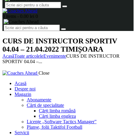
0 items
-
0.00 lei
0
CURS DE INSTRUCTOR SPORTIV
04.04 – 21.04.2022 TIMIȘOARA
Acasă
Toate articolele
Evenimente
CURS DE INSTRUCTOR
SPORTIV 04.04 –...
Close
Acasă
Despre noi
Magazin
Abonamente
Cărți de specialitate
Cărți limba română
Cărți limba engleza
Licențe „Software Tactics Manager”
Planșe, folii Taktifol Football
Servicii