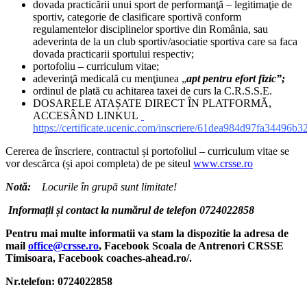
dovada practicării unui sport de performanţă – legitimaţie de
sportiv, categorie de clasificare sportivă conform
regulamentelor disciplinelor sportive din România, sau
adeverinta de la un club sportiv/asociatie sportiva care sa faca
dovada practicarii sportului respectiv;
portofoliu – curriculum vitae;
adeverinţă medicală cu menţiunea „
apt pentru efort fizic”;
ordinul de plată cu achitarea taxei de curs la C.R.S.S.E.
DOSARELE ATAȘATE DIRECT ÎN PLATFORMĂ,
ACCESÂND LINKUL
https://certificate.ucenic.com/inscriere/61dea984d97fa34496b
Cererea de înscriere, contractul și portofoliul – curriculum vitae se
vor descărca (și apoi completa) de pe siteul
www.crsse.ro
Notă:
Locurile în grupă sunt limitate!
Informații și contact la numărul de telefon 0724022858
Pentru mai multe informatii va stam la dispozitie la adresa de
mail
office@crsse.ro
, Facebook Scoala de Antrenori CRSSE
Timisoara, Facebook coaches-ahead.ro/.
Nr.telefon: 0724022858