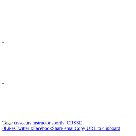
Tags:
crsse
curs instructor sportiv. CRSSE
0
Likes
Twitter-x
Facebook
Share-email
Copy URL to clipboard