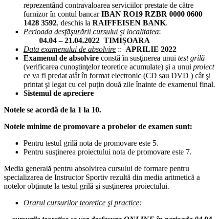
reprezentând contravaloarea serviciilor prestate de către
furnizor în contul bancar
IBAN RO19 RZBR 0000 0600
1428 3592
, deschis la
RAIFFEISEN BANK
.
Perioada desfăşurării cursului şi localitatea
:
04.04 – 21.04.2022 TIMIȘOARA
Data examenului de absolvire
::
APRILIE 2022
Examenul de absolvire
constă în susţinerea unui
test grilă
(verificarea cunoştinţelor teoretice acumulate) şi a unui
proiect
ce va fi predat atât în format electronic (CD sau DVD ) cât şi
printat şi legat cu cel puţin două zile înainte de examenul final.
Sistemul de apreciere
Notele se acordă de la 1 la 10.
Notele minime de promovare a probelor de examen sunt:
Pentru testul grilă nota de promovare este 5.
Pentru susţinerea proiectului nota de promovare este 7.
Media generală pentru absolvirea cursului de formare pentru
specializarea de Instructor Sportiv rezultă din media aritmetică a
notelor obţinute la testul grilă şi susţinerea proiectului.
Orarul cursurilor teoretice şi practice
: