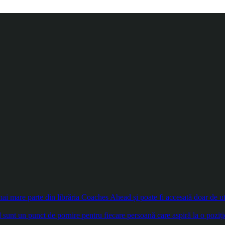
 mare parte din librăria Coaches Ahead și poate fi accesată doar de util
sunt un punct de pornire pentru fiecare persoană care aspiră la o poziți