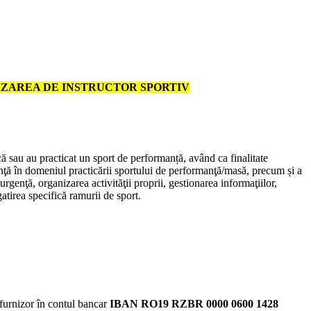
IZAREA DE INSTRUCTOR SPORTIV
ă sau au practicat un sport de performanță, având ca finalitate
nţă în domeniul practicării sportului de performanţă/masă, precum și a
genţă, organizarea activităţii proprii, gestionarea informaţiilor,
gatirea specifică ramurii de sport.
 furnizor în contul bancar
IBAN RO19 RZBR 0000 0600 1428