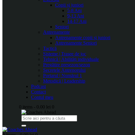
Copii și juniori
5-8 Ani
9-13 Ani
14-17 Ani
Seniori
Antrenamente
Antrenamente copii și juniori
Antrenamente Seniori
Tactică
Sisteme | Trasee de joc
Tehnică | Abilități individuale
Pregătire presezon/sezon
Secretele Antrenorului
Portarul | Numărul 1
Metodică | Leadership
Podcast
Contact
Contul meu
0 items
-
0.00 lei
0
0 items
-
0.00 lei
0