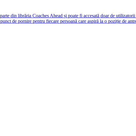
rte din librăria Coaches Ahead și poate fi accesată doar de utilizatori
unct de pornire pentru fiecare persoană care aspiră la o poziție de antr