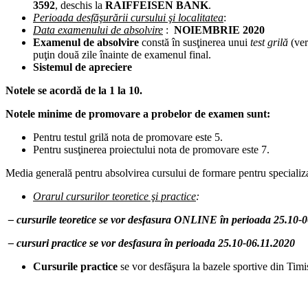
3592
, deschis la
RAIFFEISEN BANK
.
Perioada desfăşurării cursului şi localitatea
Data examenului de absolvire
:
NOIEMBRIE 2020
Examenul de absolvire
constă în susţinerea unui
test grilă
(ver
puţin două zile înainte de examenul final.
Sistemul de apreciere
Notele se acordă de la 1 la 10.
Notele minime de promovare a probelor de examen sunt:
Pentru testul grilă nota de promovare este 5.
Pentru susţinerea proiectului nota de promovare este 7.
Media generală pentru absolvirea cursului de formare pentru specializare
Orarul cursurilor teoretice şi practice
:
– cursurile teoretice se vor desfasura ONLINE în perioada
25.10-0
– cursuri practice se vor desfasura în perioada 25.10-06.11.2020
Cursurile practice
se vor desfăşura la bazele sportive din Timi