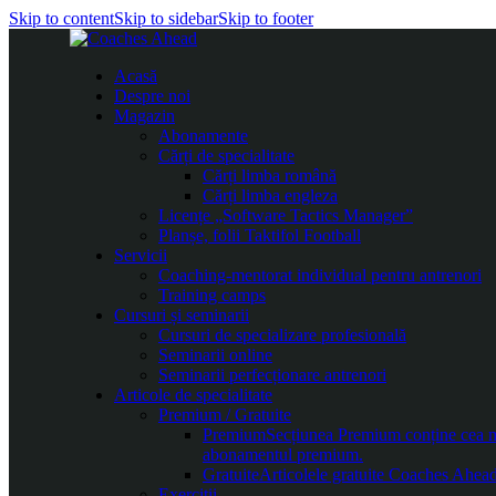
Skip to content
Skip to sidebar
Skip to footer
Acasă
Despre noi
Magazin
Abonamente
Cărți de specialitate
Cărți limba română
Cărți limba engleza
Licențe „Software Tactics Manager”
Planșe, folii Taktifol Football
Servicii
Coaching-mentorat individual pentru antrenori
Training camps
Cursuri și seminarii
Cursuri de specializare profesională
Seminarii online
Seminarii perfecționare antrenori
Articole de specialitate
Premium / Gratuite
Premium
Secțiunea Premium conține cea mai
abonamentul premium.
Gratuite
Articolele gratuite Coaches Ahead 
Exerciții