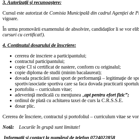
3. Autorizaţii şi recunoaştere:
Cursul este autorizat de
Comisia Municipală din cadrul Agenţiei de Pre
vigoare.
În urma promovării examenului de absolvire, candidaţilor li se vor eli
cursuri cu certificat!).
4. Conţinutul dosarului de înscriere:
cererea de inscriere a participantului;
contractul participantului;
copie CI si certificat de nastere, conform cu originalul;
copie diploma de studii (minim bacalaureat);
dovada practicării unui sport de performanţă – legitimaţie de sp
sportiv/asociatie sportiva care sa faca dovada practicarii sportulu
portofoliu – curriculum vitae;
adeverinţă medicală cu menţiunea „
apt pentru efort fizic”;
ordinul de plată cu achitarea taxei de curs la C.R.S.S.E.
dosar plic.
Cererea de înscriere, contractul și portofoliul – curriculum vitae se vo
Notă:
Locurile în grupă sunt limitate!
Informații și contact la numărul de telefon 0724022858