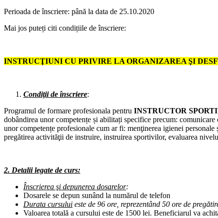
Perioada de înscriere: până la data de 25.10.2020
Mai jos puteți citi condițiile de înscriere:
INSTRUCŢIUNI CU PRIVIRE LA ORGANIZAREA ŞI DE
Condiţii de înscriere
:
Programul de formare profesionala pentru
INSTRUCTOR SPORT
dobândirea unor competențe și abilitați specifice precum: comunicare e
unor competențe profesionale cum ar fi: menţinerea igienei personale şi 
pregătirea activităţii de instruire, instruirea sportivilor, evaluarea nive
2. Detalii legate de curs:
Înscrierea şi depunerea dosarelor
:
Dosarele se depun sunând la numărul de telefon
Durata cursului
este de 96 ore, reprezentând 50 ore de pregătire
Valoarea totală a cursului este de 1500 lei. Beneficiarul va achi