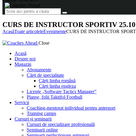
CURS DE INSTRUCTOR SPORTIV 25.10 
Acasă
Toate articolele
Evenimente
CURS DE INSTRUCTOR SPORTIV 
Close
Acasă
Despre noi
Magazin
Abonamente
Cărți de specialitate
Cărți limba română
Cărți limba engleza
Licențe „Software Tactics Manager”
Planșe, folii Taktifol Football
Servicii
Coaching-mentorat individual pentru antrenori
Training camps
Cursuri și seminarii
Cursuri de specializare profesională
Seminarii online
Seminarii perfecționare antrenori