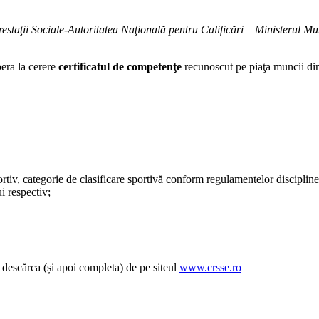
staţii Sociale-Autoritatea Naţională pentru Calificări – Ministerul Mun
bera la cerere
certificatul de competenţe
recunoscut pe piaţa muncii d
ortiv, categorie de clasificare sportivă conform regulamentelor disciplin
i respectiv;
r descărca (și apoi completa) de pe siteul
www.crsse.ro