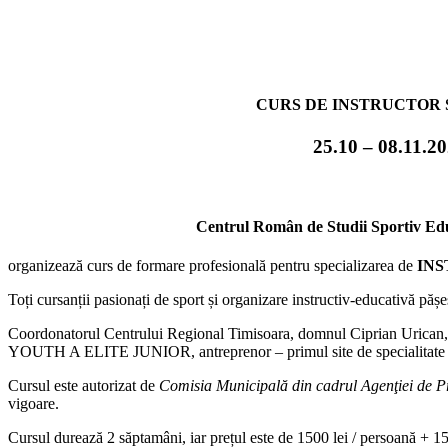
1
x
new
CURS DE INSTRUCTOR SPO
25.10 – 08.11.2
Centrul Român de Studii Sportiv Educați
organizează curs de formare profesională pentru specializarea de
INS
Toți cursanții pasionați de sport și organizare instructiv-educativă pășes
Coordonatorul Centrului Regional Timisoara, domnul Ciprian Urican, a
YOUTH A ELITE JUNIOR, antreprenor – primul site de specialita
Cursul este autorizat de
Comisia Municipală din cadrul Agenţiei de Pre
vigoare.
Cursul durează 2 săptamâni, iar prețul este de 1500 lei / persoană + 1