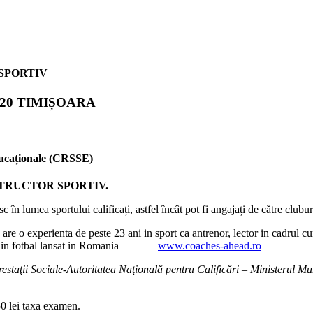
RTIV
020
TIMIȘOARA
onale (CRSSE)
TRUCTOR SPORTIV.
c în lumea sportului calificați, astfel încât pot fi angajați de către clubu
re o experienta de peste 23 ani in sport ca antrenor, lector in cadrul
te in fotbal lansat in Romania –
www.coaches-ahead.ro
staţii Sociale-Autoritatea Naţională pentru Calificări – Ministerul Mun
50 lei taxa examen.