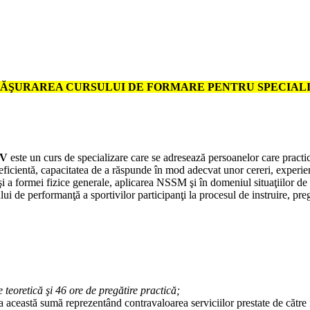
SFĂŞURAREA CURSULUI DE FORMARE PENTRU SPECIAL
IV
este un curs de specializare care se adresează persoanelor care practic
ficientă, capacitatea de a răspunde în mod adecvat unor cereri, experie
a formei fizice generale, aplicarea NSSM şi în domeniul situaţiilor de ur
lului de performanţă a sportivilor participanţi la procesul de instruire, pre
 teoretică şi 46 ore de pregătire practică;
ta această sumă reprezentând contravaloarea serviciilor prestate de către