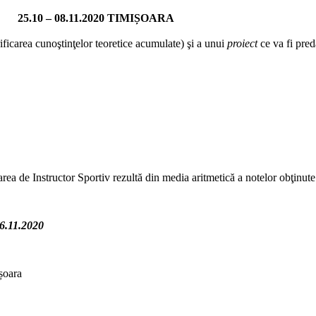
:
25.10 – 08.11.2020
TIMIȘOARA
ificarea cunoştinţelor teoretice acumulate) şi a unui
proiect
ce va fi pred
a de Instructor Sportiv rezultă din media aritmetică a notelor obţinute la
6.11.2020
șoara