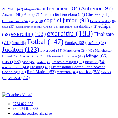
Antrenor
(97)
antrenament
(84)
AC Milan
(42)
Alergare
(34)
Chelsea
(61)
Barcelona
(54)
Arsenal
(48)
Atac
(47)
Atacanți
(40)
copii si juniori
(91)
Ciprian Urican
(42)
copii
(38)
Cristian Sandor
(38)
echipă
dribling
(42)
crsse
(36)
curs instructor sportiv. CRSSE
(34)
demarcare
(33)
exercitiu
(183)
exercitii
(102)
Finalizare
(58)
Fotbal
(147)
(71)
Fundași
(52)
jucător
(53)
forta
(46)
Jucători
(123)
Liverpool
(44)
Manchester
Manchester City
(40)
Minge
(66)
Massimo Lucchesi
(47)
United
(42)
Marius Dulca
(41)
pasa
(68)
Posesia mingii
(50)
posesie
(54)
pase
(45)
portar
(42)
Professional Football and Soccer
Presing
(48)
povestile zilei
(43)
tactica
(58)
Coaching
(50)
Real Madrid
(53)
rezistenta
(45)
Tehnică
viteza
(72)
(35)
0724 022 858
+4 0724 022 858
contact@coaches-ahead.ro