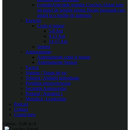
Gratuite
Articolele gratuite Coaches Ahead sunt
un punct de pornire pentru fiecare persoană care
aspiră la o poziție de antrenor.
Exerciții
Copii și juniori
5-8 Ani
9-13 Ani
14-17 Ani
Seniori
Antrenamente
Antrenamente copii și juniori
Antrenamente Seniori
Tactică
Sisteme | Trasee de joc
Tehnică | Abilități individuale
Pregătire presezon/sezon
Secretele Antrenorului
Portarul | Numărul 1
Metodică | Leadership
Podcast
Contact
Contul meu
0 items
-
0.00 lei
0