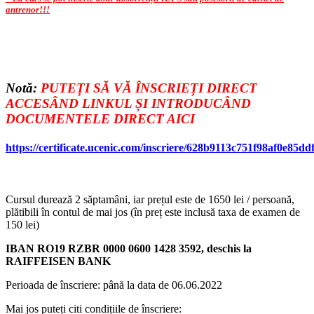
antrenor!!!
Notă:
PUTEȚI SĂ VĂ ÎNSCRIEȚI DIRECT
ACCESÂND LINKUL ȘI INTRODUCÂND
DOCUMENTELE DIRECT AICI
https://certificate.ucenic.com/inscriere/628b9113c751f98af0e85dd
Cursul durează 2 săptamâni, iar prețul este de 1650 lei / persoană,
plătibili în contul de mai jos (în preț este inclusă taxa de examen de
150 lei)
IBAN RO19 RZBR 0000 0600 1428 3592, deschis la
RAIFFEISEN BANK
Perioada de înscriere: până la data de 06.06.2022
Mai jos puteți citi condițiile de înscriere: