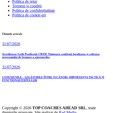
Politica de retur
Termeni și condiții
Politica de confidențialitate
Politica de cookie-uri
Ultimele articole
31/07/2026
Acreditarea Școlii Postliceale CRSSE Timișoara confirmă legalitatea și calitatea
programului de formare a antrenorilor
31/07/2026
CONEXIUNILE – LEGĂTURILE ÎNTRE JUCĂTORI, IMPORTANȚA TACTICĂ ȘI
FUNCȚIONALITATEA LOR
Copyright © 2026
TOP COACHES AHEAD SRL
, toate
drepturile rezervate. Site realizat de
Rad Media
.