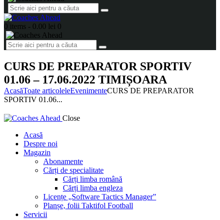
0 items
-
0.00 lei
0
CURS DE PREPARATOR SPORTIV
01.06 – 17.06.2022 TIMIȘOARA
Acasă
Toate articolele
Evenimente
CURS DE PREPARATOR
SPORTIV 01.06...
Close
Acasă
Despre noi
Magazin
Abonamente
Cărți de specialitate
Cărți limba română
Cărți limba engleza
Licențe „Software Tactics Manager”
Planșe, folii Taktifol Football
Servicii