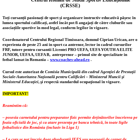
(CRSSE)
Toți cursanții pasionați de sport și organizare instructiv-educativă pășesc în
lumea sportului calificați, astfel încât pot fi angajați de către cluburile sau
asociațiile sportive în mod legal, conform legilor în vigoare.
Coordonatorul Centrului Regional Timisoara, domnul Ciprian Urican, are o
experienta de peste 25 ani in sport ca antrenor, lector in cadrul cursurilor
FRF, tutore pentru cursantii Licentei PRO UEFA, UEFA YOUTH A ELITE
JUNIOR, UEFA A, UEFA B, antreprenor – primul site de specialitate in
fotbal lansat in Romania –
www.coaches-ahead.ro
.
Cursul este autorizat de
Comisia Municipală din cadrul Agenţiei de Prestaţii
Sociale-Autoritatea Naţională pentru Calificări – Ministerul Muncii şi
Ministerul Educaţiei
, şi respectă standardul ocupaţional în vigoare.
IMPORTANT!
Reamintim că:
– posesia carnetului pentru preparator fizic permite deținătorilor înscrierea pe
foaia oficială de joc, și ca atare prezența pe banca tehnică, în toate ligile
fotbalistice din România (inclusiv în Liga 1)
– La curs se pot înscrie doar absolvenții IEFS sau posesorii de carnet de