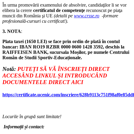
În urma promovării examenului de absolvire, candidaţilor li se vor
elibera la cerere
certificatul de competenţe
recunoscut pe piaţa
muncii din România şi UE
(detalii pe
www.crsse.ro
-formare
profesională-cursuri cu certificat!).
3. NOTA
:
Plata taxei (1650 LEI) se face prin ordin de plată în contul
bancar
:
IBAN RO19 RZBR 0000 0600 1428 3592, deschis la
RAIFFEISEN BANK, sucursala Moșilor, pe numele Centrului
Român de Studii Sportiv-Educaționale.
Notă:
PUTEȚI SĂ VĂ ÎNSCRIEȚI DIRECT
ACCESÂND LINKUL ȘI INTRODUCÂND
DOCUMENTELE DIRECT AICI
https://certificate.ucenic.com/inscriere/628b9113c751f98af0e85dd
Locurile în grupă sunt limitate!
Informații și contact: