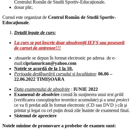
Centrului Român de Studii Sportiv-Educaționale.
dosar plic.
Cursul este organizat de
Centrul Român de Studii Sportiv-
Educaţionale
.
Detalii legate de curs:
La curs se pot înscrie doar absolvenții IEFS sau posesorii
de carnet de antrenor!!!
:d
osarele se depun în format electronic pe adresa de e-
mail:
ciprianurican@yahoo.com
Notele se acordă de la 1 la 10.
Perioada desfăşurării cursului şi localitatea
:
06.06 –
22.06.2022
TIMIȘOARA
Data examenului de absolvire
:
IUNIE
2022
Examenul de absolvire
constă în susţinerea unui
test grilă
(verificarea cunoştinţelor teoretice acumulate) şi a unui
proiect
ce va fi predat atât în format electronic (CD sau DVD ) cât şi
printat şi legat cu cel puţin două zile înainte de examenul final.
Sistemul de apreciere
Notele minime de promovare a probelor de examen sunt: