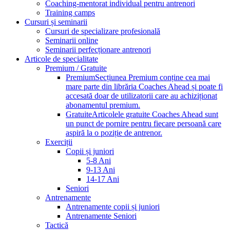
Coaching-mentorat individual pentru antrenori
Training camps
Cursuri și seminarii
Cursuri de specializare profesională
Seminarii online
Seminarii perfecționare antrenori
Articole de specialitate
Premium / Gratuite
Premium
Secțiunea Premium conține cea mai
mare parte din librăria Coaches Ahead și poate fi
accesată doar de utilizatorii care au achiziționat
abonamentul premium.
Gratuite
Articolele gratuite Coaches Ahead sunt
un punct de pornire pentru fiecare persoană care
aspiră la o poziție de antrenor.
Exerciții
Copii și juniori
5-8 Ani
9-13 Ani
14-17 Ani
Seniori
Antrenamente
Antrenamente copii și juniori
Antrenamente Seniori
Tactică