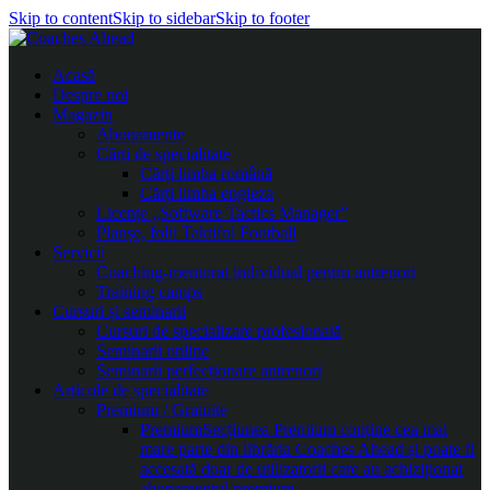
Skip to content
Skip to sidebar
Skip to footer
Acasă
Despre noi
Magazin
Abonamente
Cărți de specialitate
Cărți limba română
Cărți limba engleza
Licențe „Software Tactics Manager”
Planșe, folii Taktifol Football
Servicii
Coaching-mentorat individual pentru antrenori
Training camps
Cursuri și seminarii
Cursuri de specializare profesională
Seminarii online
Seminarii perfecționare antrenori
Articole de specialitate
Premium / Gratuite
Premium
Secțiunea Premium conține cea mai
mare parte din librăria Coaches Ahead și poate fi
accesată doar de utilizatorii care au achiziționat
abonamentul premium.