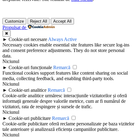
Customize
Reject All
Accept All
Propulsat de
✖
►
Cookie-uri necesare
Always Active
Necessary cookies enable essential site features like secure log-ins
and consent preference adjustments. They do not store personal
data.
Niciunul
►
Cookie-uri funcționale
Remarcă
Functional cookies support features like content sharing on social
media, collecting feedback, and enabling third-party tools.
Niciunul
►
Cookie-uri analitice
Remarcă
Cookie-urile analitice urmăresc interacțiunile vizitatorilor și oferă
informații generale despre valorile metrice, cum ar fi numărul de
vizitatori, rata de respingere și sursele de trafic.
Niciunul
►
Cookie-uri publicitare
Remarcă
Cookie-urile publicitare oferă reclame personalizate pe baza vizitelor
tale anterioare și analizează eficiența campaniilor publicitare.
Niciunul