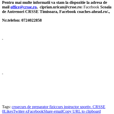
Pentru mai multe informatii va stam la dispozitie la adresa de
mail
office@crsse.ro
, ciprian.urican@crsse.ro:
Facebook
Scoala
de Antrenori CRSSE Timisoara, Facebook coaches-ahead.ro/.,
Nr.telefon: 0724022858
Tags:
crsse
curs de preparator fizic
curs instructor sportiv. CRSSE
0
Likes
Twitter-x
Facebook
Share-email
Copy URL to clipboard