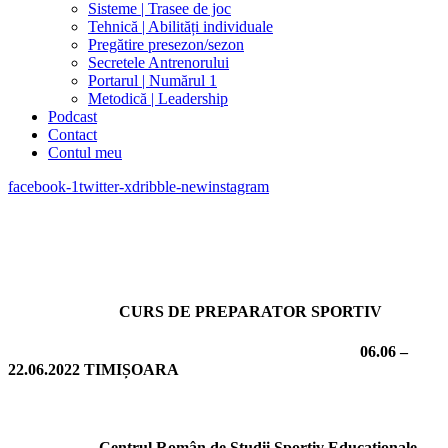
Sisteme | Trasee de joc
Tehnică | Abilități individuale
Pregătire presezon/sezon
Secretele Antrenorului
Portarul | Numărul 1
Metodică | Leadership
Podcast
Contact
Contul meu
facebook-1
twitter-x
dribble-new
instagram
CURS DE PREPARATOR SPORTIV
06.06 –
22.06.2022 TIMIȘOARA
Centrul Român de Studii Sportiv Educaționale